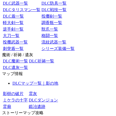
DLC武器一覧
DLC防具一覧
DLCタリスマン一覧
DLC戦技一覧
DLC盾一覧
投擲剣一覧
軽大剣一覧
調香瓶一覧
逆手剣一覧
獣爪一覧
大刀一覧
格闘一覧
投擲武器一覧
流紋武器一覧
刺突盾一覧
シリーズ装備一覧
魔術 / 祈祷 / 遺灰
DLC魔術一覧
DLC祈祷一覧
DLC遺灰一覧
マップ情報
DLCマップ一覧｜影の地
影樹の破片
霊灰
ミケラの十字
DLCダンジョン
霊廟
鍛冶遺跡
ストーリーマップ攻略