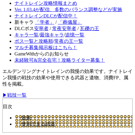
ナイトレイン攻略情報まとめ
Ver. 1.03.4が配信、多数のバランス調整などが実施
ナイトレインDLCが配信中！
新キャラ
「学者」
/
「葬儀屋」
DLCボス
安寧者
/
常夜安寧者
/
瓦礫の王
キャラ一覧
/
最強キャラ
/
追憶一覧
ボス一覧と攻略順
/
常夜の王一覧
マルチ募集掲示板はこちら！
GameWithからのお知らせ
未経験可&完全在宅！攻略ライター募集！
エルデンリングナイトレインの我慢の効果です。ナイトレイ
ン我慢の戦技の効果や使用できる武器と遺物、消費FP、属
性を掲載。
▶戦技一覧
目次
効果
使用できる武器