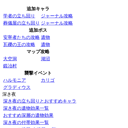
追加キャラ
学者の立ち回り
ジャーナル攻略
葬儀屋の立ち回り
ジャーナル攻略
追加ボス
安寧者たちの攻略
遺物
瓦礫の王の攻略
遺物
マップ攻略
大空洞
湖沼
鍛冶村
襲撃イベント
ハルモニア
カリゴ
グラディウス
深き夜
深き夜の立ち回りとおすすめキャラ
深き夜の遺物効果一覧
おすすめ深層の遺物効果
深き夜の付帯効果一覧