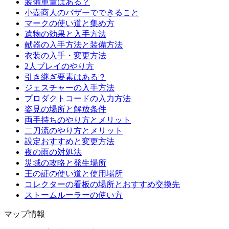
装備重量はある？
小壺商人のバザーでできること
マークの使い道と集め方
遺物の効果と入手方法
献器の入手方法と装備方法
衣装の入手・変更方法
2人プレイのやり方
引き継ぎ要素はある？
ジェスチャーの入手方法
プロダクトコードの入力方法
姿見の場所と解放条件
両手持ちのやり方とメリット
二刀流のやり方とメリット
設定おすすめと変更方法
夜の雨の対処法
災域の攻略と発生場所
王の証の使い道と使用場所
コレクターの看板の場所とおすすめ交換先
ストームルーラーの使い方
マップ情報