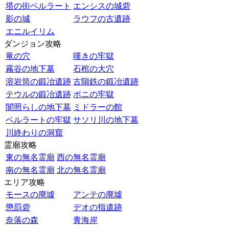
塔の街ベルラート
エンシスの城砦
影の城
ラウフの古遺跡
エニルイリム
ダンジョン攻略
竜の穴
嘆きの牢獄
霧谷の地下墓
石棺の大穴
溶岩筒の鍛冶遺跡
古隕鉄の鍛冶遺跡
テウルの鍛冶遺跡
ボニの牢獄
闇照らしの地下墓
ミドラーの館
ベルラートの牢獄
サソリ川の地下墓
川終わりの洞窟
霊廟攻略
東の無名霊廟
西の無名霊廟
南の無名霊廟
北の無名霊廟
エリア攻略
モースの廃墟
アンテの廃墟
懲罰砦
デオの指遺跡
奈落の森
青海岸