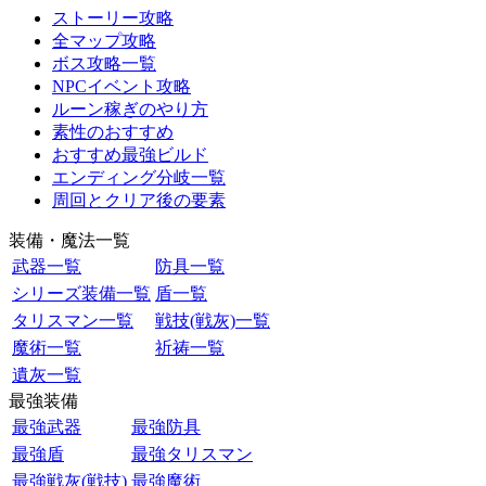
ストーリー攻略
全マップ攻略
ボス攻略一覧
NPCイベント攻略
ルーン稼ぎのやり方
素性のおすすめ
おすすめ最強ビルド
エンディング分岐一覧
周回とクリア後の要素
装備・魔法一覧
武器一覧
防具一覧
シリーズ装備一覧
盾一覧
タリスマン一覧
戦技(戦灰)一覧
魔術一覧
祈祷一覧
遺灰一覧
最強装備
最強武器
最強防具
最強盾
最強タリスマン
最強戦灰(戦技)
最強魔術