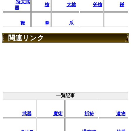
特大武
槍
大槍
斧槍
鎌
器
鞭
拳
爪
関連リンク
一覧記事
武器
魔術
祈祷
遺物