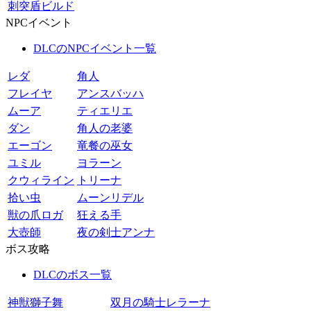
刺突盾ビルド
NPCイベント
DLCのNPCイベント一覧
レダ
角人
フレイヤ
アンスバッハ
ムーア
ティエリエ
ダン
角人の老婆
エーゴン
竜餐の巫女
ユミル
ヨラーン
クウィライン
トリーナ
拾い虫
ムーンリデル
獣の爪ロガ
狂える手
大壺師
夜の剣士アンナ
ボス攻略
DLCのボス一覧
神獣獅子舞
双月の騎士レラーナ