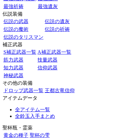
最強祈祷
最強遺灰
伝説装備
伝説の武器
伝説の遺灰
伝説の魔術
伝説の祈祷
伝説のタリスマン
補正武器
S補正武器一覧
A補正武器一覧
筋力武器
技量武器
知力武器
信仰武器
神秘武器
その他の装備
ドロップ武器一覧
王都古竜信仰
アイテムデータ
全アイテム一覧
全鈴玉入手まとめ
聖杯瓶・霊薬
黄金の種子
聖杯の雫