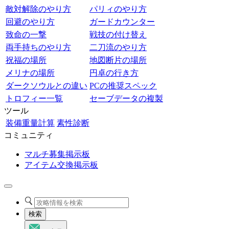
敵対解除のやり方
パリィのやり方
回避のやり方
ガードカウンター
致命の一撃
戦技の付け替え
両手持ちのやり方
二刀流のやり方
祝福の場所
地図断片の場所
メリナの場所
円卓の行き方
ダークソウルとの違い
PCの推奨スペック
トロフィー一覧
セーブデータの複製
ツール
装備重量計算
素性診断
コミュニティ
マルチ募集掲示板
アイテム交換掲示板
検索