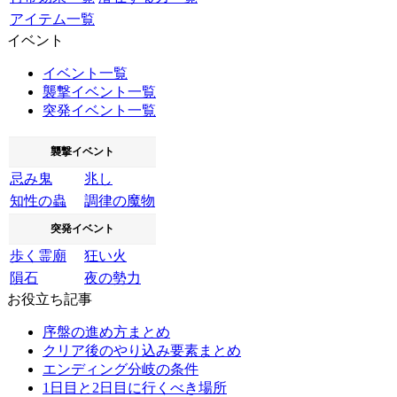
アイテム一覧
イベント
イベント一覧
襲撃イベント一覧
突発イベント一覧
襲撃イベント
忌み鬼
兆し
知性の蟲
調律の魔物
突発イベント
歩く霊廟
狂い火
隕石
夜の勢力
お役立ち記事
序盤の進め方まとめ
クリア後のやり込み要素まとめ
エンディング分岐の条件
1日目と2日目に行くべき場所