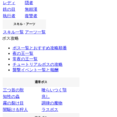
レディ
隠者
鉄の目
無頼漢
執行者
復讐者
スキル・アーツ
スキル一覧
アーツ一覧
ボス攻略
ボス一覧とおすすめ攻略順番
夜の王一覧
常夜の王一覧
チュートリアルボスの攻略
襲撃イベント一覧と報酬
通常ボス
三つ首の獣
喰らいつく顎
知性の蟲
兆し
霧の裂け目
調律の魔物
闇駆ける狩人
ラスボス