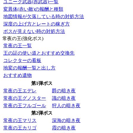
ユニーク武器(赤武器)一覧
変異体(赤い敵)の報酬と種類
地図情報が欠落している時の対処方法
深度の上げ方とレートの稼ぎ方
ボスが見えない時の対処方法
常夜の王(強化ボス)
常夜の王一覧
王の証の使い道とおすすめ交換先
コレクターの看板
地変の報酬一覧と出し方
おすすめ遺物
第1弾ボス
常夜の王エデレ
爵の暗き夜
常夜の王グノスター
識の暗き夜
常夜の王フルゴール
狩人の暗き夜
第2弾ボス
常夜の王マリス
深海の暗き夜
常夜の王カリゴ
霞の暗き夜