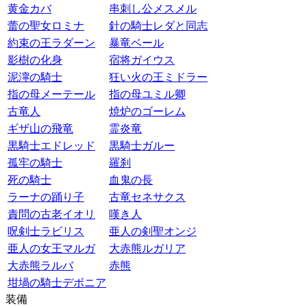
黄金カバ
串刺し公メスメル
蕾の聖女ロミナ
針の騎士レダと同志
約束の王ラダーン
暴竜ベール
影樹の化身
宿将ガイウス
泥濘の騎士
狂い火の王ミドラー
指の母メーテール
指の母ユミル卿
古竜人
焼炉のゴーレム
ギザ山の飛竜
霊炎竜
黒騎士エドレッド
黒騎士ガルー
孤牢の騎士
羅刹
死の騎士
血鬼の長
ラーナの踊り子
古竜セネサクス
責問の古老イオリ
嘆き人
呪剣士ラビリス
亜人の剣聖オンジ
亜人の女王マルガ
大赤熊ルガリア
大赤熊ラルバ
赤熊
坩堝の騎士デボニア
装備