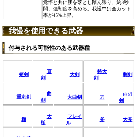
覚悟と共に腰を落とし踏ん張り、約3秒
間、強靭度を高める。我慢中は全カット
率が45%上昇。
我慢を使用できる武器
付与される可能性のある武器種
直
特大
短剣
大剣
刺剣
剣
剣
曲
両刃
重刺剣
大曲剣
刀
剣
剣
大
フレイ
槌
斧
大斧
槌
ル