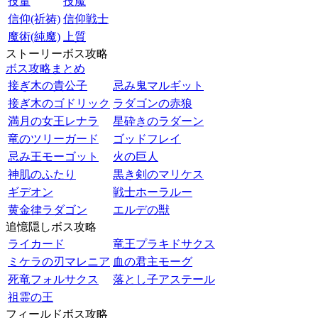
技量
技魔
信仰(祈祷)
信仰戦士
魔術(純魔)
上質
ストーリーボス攻略
ボス攻略まとめ
接ぎ木の貴公子
忌み鬼マルギット
接ぎ木のゴドリック
ラダゴンの赤狼
満月の女王レナラ
星砕きのラダーン
竜のツリーガード
ゴッドフレイ
忌み王モーゴット
火の巨人
神肌のふたり
黒き剣のマリケス
ギデオン
戦士ホーラルー
黄金律ラダゴン
エルデの獣
追憶隠しボス攻略
ライカード
竜王プラキドサクス
ミケラの刃マレニア
血の君主モーグ
死竜フォルサクス
落とし子アステール
祖霊の王
フィールドボス攻略