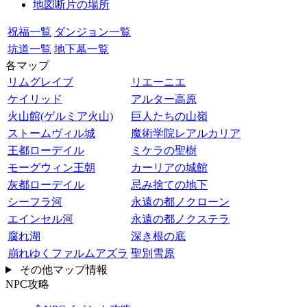
地図断片の場所
祝福一覧
ダンジョン一覧
坑道一覧
地下墓一覧
各マップ
リムグレイブ
リエーニエ
ケイリッド
アルター高原
火山館(ゲルミア火山)
巨人たちの山嶺
ストームヴィル城
魔術学院レアルカリア
王都ローデイル
ミケラの聖樹
モーグウィン王朝
カーリアの城館
灰都ローデイル
忌み捨ての地下
シーフラ河
永遠の都ノクローン
エインセル河
永遠の都ノクステラ
腐れ湖
深き根の底
崩れゆくファルムアズラ
聖別雪原
その他マップ情報
NPC攻略