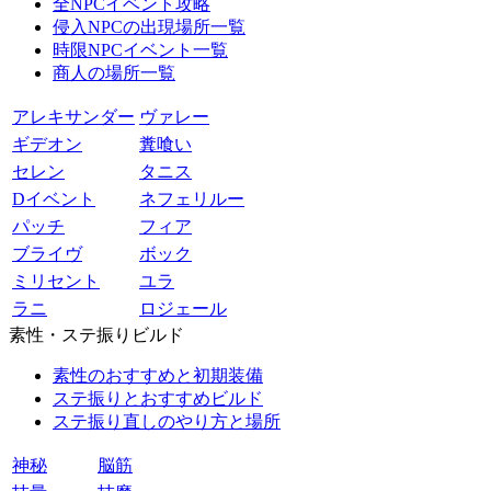
全NPCイベント攻略
侵入NPCの出現場所一覧
時限NPCイベント一覧
商人の場所一覧
アレキサンダー
ヴァレー
ギデオン
糞喰い
セレン
タニス
Dイベント
ネフェリルー
パッチ
フィア
ブライヴ
ボック
ミリセント
ユラ
ラニ
ロジェール
素性・ステ振りビルド
素性のおすすめと初期装備
ステ振りとおすすめビルド
ステ振り直しのやり方と場所
神秘
脳筋