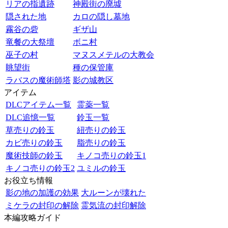
リアの指遺跡
神殿街の廃墟
隠された地
カロの隠し墓地
霧谷の砦
ギザ山
竜餐の大祭壇
ボニ村
巫子の村
マヌスメテルの大教会
眺望街
種の保管庫
ラバスの魔術師塔
影の城教区
アイテム
DLCアイテム一覧
霊薬一覧
DLC追憶一覧
鈴玉一覧
草売りの鈴玉
紐売りの鈴玉
カビ売りの鈴玉
脂売りの鈴玉
魔術技師の鈴玉
キノコ売りの鈴玉1
キノコ売りの鈴玉2
ユミルの鈴玉
お役立ち情報
影の地の加護の効果
大ルーンが壊れた
ミケラの封印の解除
霊気流の封印解除
本編攻略ガイド