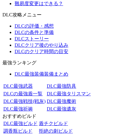
難易度変更はできる？
DLC攻略メニュー
DLCの評価・感想
DLCの条件と準備
DLCストーリー
DLCクリア後のやり込み
DLCのクリア時間の目安
最強ランキング
DLC最強装備装備まとめ
DLC最強武器
DLC最強防具
DLCの最強盾一覧
DLC最強タリスマン
DLC最強戦技(戦灰)
DLC最強魔術
DLC最強祈祷
DLC最強遺灰
おすすめビルド
DLC最強ビルド
盾チクビルド
調香瓶ビルド
拒絶の刺ビルド