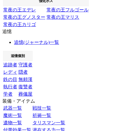
強化ボス
常夜の王エデレ
常夜の王フルゴール
常夜の王グノスター
常夜の王マリス
常夜の王カリゴ
追憶
追憶(ジャーナル)一覧
追憶個別
追跡者
守護者
レディ
隠者
鉄の目
無頼漢
執行者
復讐者
学者
葬儀屋
装備・アイテム
武器一覧
戦技一覧
魔術一覧
祈祷一覧
遺物一覧
タリスマン一覧
付帯効果一覧
潜在する力一覧