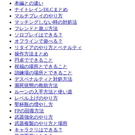
本編との違い
ナイトレインDLCまとめ
マルチプレイのやり方
マッチングしない時の対処法
フレンドと遊ぶ方法
ソロプレイはできる？
オフラインで遊べる？
リタイアのやり方とペナルティ
操作方法まとめ
円卓でできること
祝福の場所とできること
訓練場の場所とできること
デスペナルティと対処方法
瀕死状態の救助方法
ルーンの入手方法と使い道
レベル上げのやり方
聖杯瓶の増やし方
FPの回復方法
武器強化のやり方
武器複製のやり方と場所
キャラクリはできる？