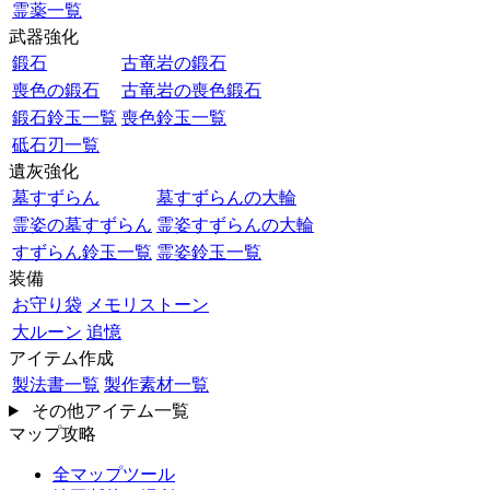
霊薬一覧
武器強化
鍛石
古竜岩の鍛石
喪色の鍛石
古竜岩の喪色鍛石
鍛石鈴玉一覧
喪色鈴玉一覧
砥石刃一覧
遺灰強化
墓すずらん
墓すずらんの大輪
霊姿の墓すずらん
霊姿すずらんの大輪
すずらん鈴玉一覧
霊姿鈴玉一覧
装備
お守り袋
メモリストーン
大ルーン
追憶
アイテム作成
製法書一覧
製作素材一覧
その他アイテム一覧
マップ攻略
全マップツール