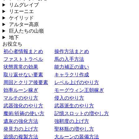
リムグレイブ
リエーニエ
ケイリッド
アルター高原
巨人たちの山嶺
地下
お役立ち
初心者情報まとめ
操作方法まとめ
ファストトラベル
馬の入手方法
状態異常の効果
能力補正の違い
取り返せない要素
キャラクリ作成
周回とクリア後要素
レベル上げのやり方
効率ルーン稼ぎ
モーグウィン王朝稼ぎ
マルチのやり方
侵入のやり方
武器強化のやり方
武器派生のやり方
魔術/祈祷の使い方
記憶スロットの増やし方
遺灰の強化方法
強靭度の上げ方
発見力の上げ方
聖杯瓶の増やし方
追憶の複製方法
大ルーンの装備方法