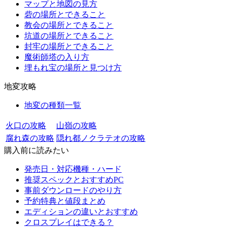
マップと地図の見方
砦の場所とできること
教会の場所とできること
坑道の場所とできること
封牢の場所とできること
魔術師塔の入り方
埋もれ宝の場所と見つけ方
地変攻略
地変の種類一覧
火口の攻略
山嶺の攻略
腐れ森の攻略
隠れ都ノクラテオの攻略
購入前に読みたい
発売日・対応機種・ハード
推奨スペックとおすすめPC
事前ダウンロードのやり方
予約特典と値段まとめ
エディションの違いとおすすめ
クロスプレイはできる？