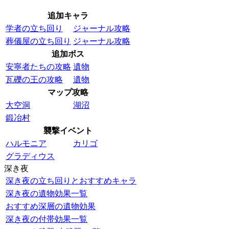
追加キャラ
学者の立ち回り
ジャーナル攻略
葬儀屋の立ち回り
ジャーナル攻略
追加ボス
安寧者たちの攻略
遺物
瓦礫の王の攻略
遺物
マップ攻略
大空洞
湖沼
鍛冶村
襲撃イベント
ハルモニア
カリゴ
グラディウス
深き夜
深き夜の立ち回りとおすすめキャラ
深き夜の遺物効果一覧
おすすめ深層の遺物効果
深き夜の付帯効果一覧