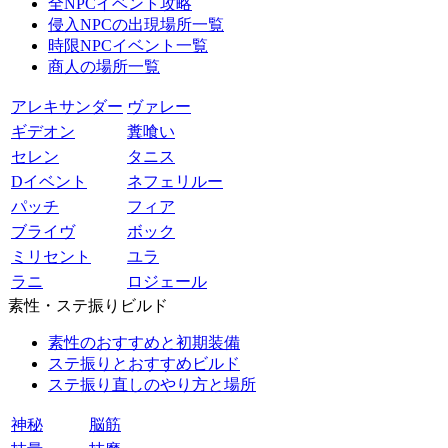
全NPCイベント攻略
侵入NPCの出現場所一覧
時限NPCイベント一覧
商人の場所一覧
アレキサンダー
ヴァレー
ギデオン
糞喰い
セレン
タニス
Dイベント
ネフェリルー
パッチ
フィア
ブライヴ
ボック
ミリセント
ユラ
ラニ
ロジェール
素性・ステ振りビルド
素性のおすすめと初期装備
ステ振りとおすすめビルド
ステ振り直しのやり方と場所
神秘
脳筋