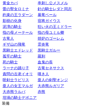
黄金カバ
串刺し公メスメル
蕾の聖女ロミナ
針の騎士レダと同志
約束の王ラダーン
暴竜ベール
影樹の化身
宿将ガイウス
泥濘の騎士
狂い火の王ミドラー
指の母メーテール
指の母ユミル卿
古竜人
焼炉のゴーレム
ギザ山の飛竜
霊炎竜
黒騎士エドレッド
黒騎士ガルー
孤牢の騎士
羅刹
死の騎士
血鬼の長
ラーナの踊り子
古竜セネサクス
責問の古老イオリ
嘆き人
呪剣士ラビリス
亜人の剣聖オンジ
亜人の女王マルガ
大赤熊ルガリア
大赤熊ラルバ
赤熊
坩堝の騎士デボニア
装備