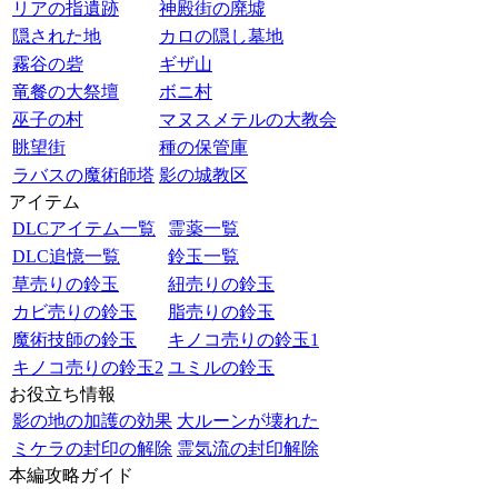
リアの指遺跡
神殿街の廃墟
隠された地
カロの隠し墓地
霧谷の砦
ギザ山
竜餐の大祭壇
ボニ村
巫子の村
マヌスメテルの大教会
眺望街
種の保管庫
ラバスの魔術師塔
影の城教区
アイテム
DLCアイテム一覧
霊薬一覧
DLC追憶一覧
鈴玉一覧
草売りの鈴玉
紐売りの鈴玉
カビ売りの鈴玉
脂売りの鈴玉
魔術技師の鈴玉
キノコ売りの鈴玉1
キノコ売りの鈴玉2
ユミルの鈴玉
お役立ち情報
影の地の加護の効果
大ルーンが壊れた
ミケラの封印の解除
霊気流の封印解除
本編攻略ガイド