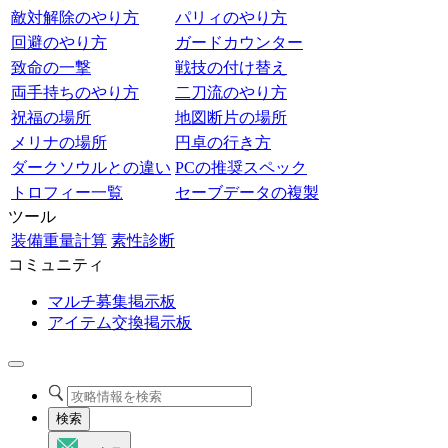
敵対解除のやり方
パリィのやり方
回避のやり方
ガードカウンター
致命の一撃
戦技の付け替え
両手持ちのやり方
二刀流のやり方
祝福の場所
地図断片の場所
メリナの場所
円卓の行き方
ダークソウルとの違い
PCの推奨スペック
トロフィー一覧
セーブデータの複製
ツール
装備重量計算
素性診断
コミュニティ
マルチ募集掲示板
アイテム交換掲示板
検索