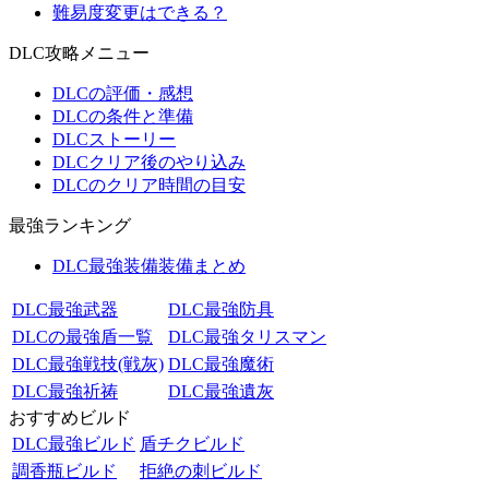
難易度変更はできる？
DLC攻略メニュー
DLCの評価・感想
DLCの条件と準備
DLCストーリー
DLCクリア後のやり込み
DLCのクリア時間の目安
最強ランキング
DLC最強装備装備まとめ
DLC最強武器
DLC最強防具
DLCの最強盾一覧
DLC最強タリスマン
DLC最強戦技(戦灰)
DLC最強魔術
DLC最強祈祷
DLC最強遺灰
おすすめビルド
DLC最強ビルド
盾チクビルド
調香瓶ビルド
拒絶の刺ビルド