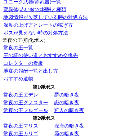
ユニーク武器(赤武器)一覧
変異体(赤い敵)の報酬と種類
地図情報が欠落している時の対処方法
深度の上げ方とレートの稼ぎ方
ボスが見えない時の対処方法
常夜の王(強化ボス)
常夜の王一覧
王の証の使い道とおすすめ交換先
コレクターの看板
地変の報酬一覧と出し方
おすすめ遺物
第1弾ボス
常夜の王エデレ
爵の暗き夜
常夜の王グノスター
識の暗き夜
常夜の王フルゴール
狩人の暗き夜
第2弾ボス
常夜の王マリス
深海の暗き夜
常夜の王カリゴ
霞の暗き夜