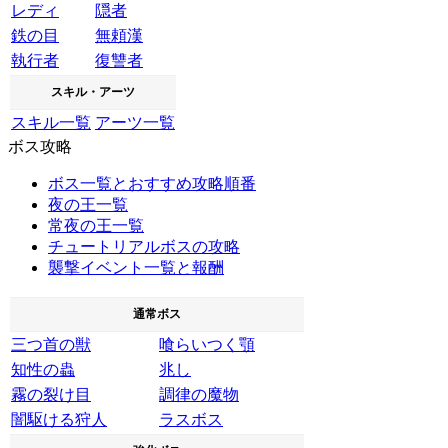
レディ
隠者
鉄の目
無頼漢
執行者
復讐者
スキル・アーツ
スキル一覧
アーツ一覧
ボス攻略
ボス一覧とおすすめ攻略順番
夜の王一覧
常夜の王一覧
チュートリアルボスの攻略
襲撃イベント一覧と報酬
通常ボス
三つ首の獣
喰らいつく顎
知性の蟲
兆し
霧の裂け目
調律の魔物
闇駆ける狩人
ラスボス