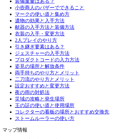
装備重量はある？
小壺商人のバザーでできること
マークの使い道と集め方
遺物の効果と入手方法
献器の入手方法と装備方法
衣装の入手・変更方法
2人プレイのやり方
引き継ぎ要素はある？
ジェスチャーの入手方法
プロダクトコードの入力方法
姿見の場所と解放条件
両手持ちのやり方とメリット
二刀流のやり方とメリット
設定おすすめと変更方法
夜の雨の対処法
災域の攻略と発生場所
王の証の使い道と使用場所
コレクターの看板の場所とおすすめ交換先
ストームルーラーの使い方
マップ情報