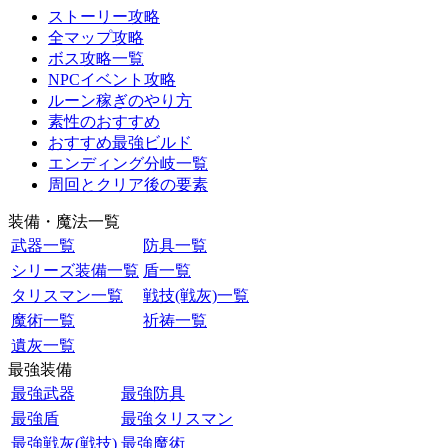
ストーリー攻略
全マップ攻略
ボス攻略一覧
NPCイベント攻略
ルーン稼ぎのやり方
素性のおすすめ
おすすめ最強ビルド
エンディング分岐一覧
周回とクリア後の要素
装備・魔法一覧
武器一覧
防具一覧
シリーズ装備一覧
盾一覧
タリスマン一覧
戦技(戦灰)一覧
魔術一覧
祈祷一覧
遺灰一覧
最強装備
最強武器
最強防具
最強盾
最強タリスマン
最強戦灰(戦技)
最強魔術