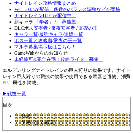
ナイトレイン攻略情報まとめ
Ver. 1.03.4が配信、多数のバランス調整などが実施
ナイトレインDLCが配信中！
新キャラ
「学者」
/
「葬儀屋」
DLCボス
安寧者
/
常夜安寧者
/
瓦礫の王
キャラ一覧
/
最強キャラ
/
追憶一覧
ボス一覧と攻略順
/
常夜の王一覧
マルチ募集掲示板はこちら！
GameWithからのお知らせ
未経験可&完全在宅！攻略ライター募集！
エルデンリングナイトレインの巨人狩りの効果です。ナイト
レイン巨人狩りの戦技の効果や使用できる武器と遺物、消費
FP、属性を掲載。
▶戦技一覧
目次
効果
使用できる武器