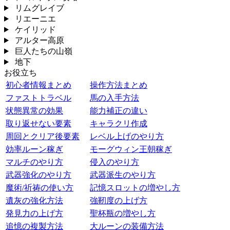
リムグレイブ
リエーニエ
ケイリッド
アルター高原
巨人たちの山嶺
地下
お役立ち
初心者情報まとめ
操作方法まとめ
ファストトラベル
馬の入手方法
状態異常の効果
能力補正の違い
取り返せない要素
キャラクリ作成
周回とクリア後要素
レベル上げのやり方
効率ルーン稼ぎ
モーグウィン王朝稼ぎ
マルチのやり方
侵入のやり方
武器強化のやり方
武器派生のやり方
魔術/祈祷の使い方
記憶スロットの増やし方
遺灰の強化方法
強靭度の上げ方
発見力の上げ方
聖杯瓶の増やし方
追憶の複製方法
大ルーンの装備方法