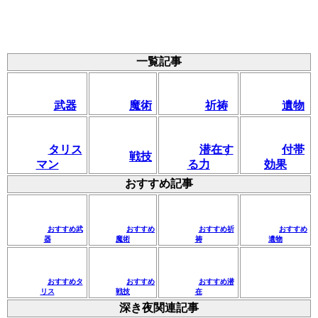
一覧記事
武器
魔術
祈祷
遺物
タリス
潜在す
付帯
戦技
マン
る力
効果
おすすめ記事
おすすめ武
おすすめ
おすすめ祈
おすすめ
器
魔術
祷
遺物
おすすめタ
おすすめ
おすすめ潜
リス
戦技
在
深き夜関連記事