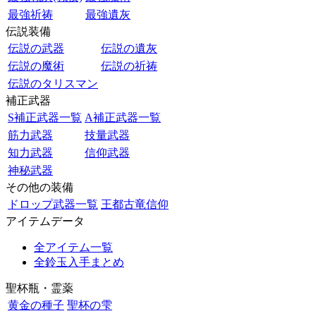
最強祈祷
最強遺灰
伝説装備
伝説の武器
伝説の遺灰
伝説の魔術
伝説の祈祷
伝説のタリスマン
補正武器
S補正武器一覧
A補正武器一覧
筋力武器
技量武器
知力武器
信仰武器
神秘武器
その他の装備
ドロップ武器一覧
王都古竜信仰
アイテムデータ
全アイテム一覧
全鈴玉入手まとめ
聖杯瓶・霊薬
黄金の種子
聖杯の雫