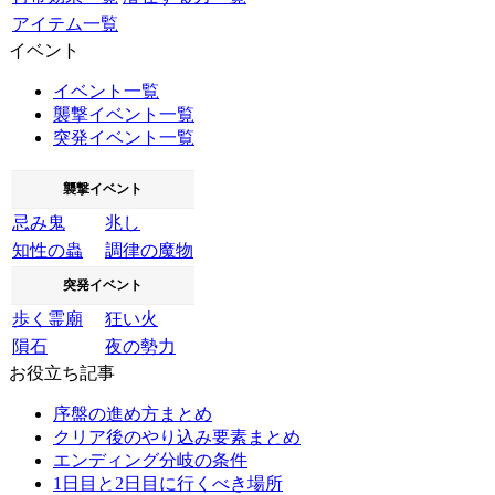
アイテム一覧
イベント
イベント一覧
襲撃イベント一覧
突発イベント一覧
襲撃イベント
忌み鬼
兆し
知性の蟲
調律の魔物
突発イベント
歩く霊廟
狂い火
隕石
夜の勢力
お役立ち記事
序盤の進め方まとめ
クリア後のやり込み要素まとめ
エンディング分岐の条件
1日目と2日目に行くべき場所