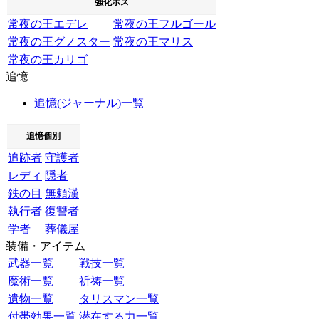
強化ボス
常夜の王エデレ
常夜の王フルゴール
常夜の王グノスター
常夜の王マリス
常夜の王カリゴ
追憶
追憶(ジャーナル)一覧
追憶個別
追跡者
守護者
レディ
隠者
鉄の目
無頼漢
執行者
復讐者
学者
葬儀屋
装備・アイテム
武器一覧
戦技一覧
魔術一覧
祈祷一覧
遺物一覧
タリスマン一覧
付帯効果一覧
潜在する力一覧