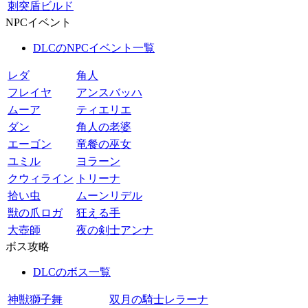
刺突盾ビルド
NPCイベント
DLCのNPCイベント一覧
レダ
角人
フレイヤ
アンスバッハ
ムーア
ティエリエ
ダン
角人の老婆
エーゴン
竜餐の巫女
ユミル
ヨラーン
クウィライン
トリーナ
拾い虫
ムーンリデル
獣の爪ロガ
狂える手
大壺師
夜の剣士アンナ
ボス攻略
DLCのボス一覧
神獣獅子舞
双月の騎士レラーナ