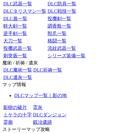
DLC武器一覧
DLC防具一覧
DLCタリスマン一覧
DLC戦技一覧
DLC盾一覧
投擲剣一覧
軽大剣一覧
調香瓶一覧
逆手剣一覧
獣爪一覧
大刀一覧
格闘一覧
投擲武器一覧
流紋武器一覧
刺突盾一覧
シリーズ装備一覧
魔術 / 祈祷 / 遺灰
DLC魔術一覧
DLC祈祷一覧
DLC遺灰一覧
マップ情報
DLCマップ一覧｜影の地
影樹の破片
霊灰
ミケラの十字
DLCダンジョン
霊廟
鍛冶遺跡
ストーリーマップ攻略