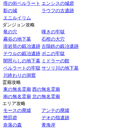
塔の街ベルラート
エンシスの城砦
影の城
ラウフの古遺跡
エニルイリム
ダンジョン攻略
竜の穴
嘆きの牢獄
霧谷の地下墓
石棺の大穴
溶岩筒の鍛冶遺跡
古隕鉄の鍛冶遺跡
テウルの鍛冶遺跡
ボニの牢獄
闇照らしの地下墓
ミドラーの館
ベルラートの牢獄
サソリ川の地下墓
川終わりの洞窟
霊廟攻略
東の無名霊廟
西の無名霊廟
南の無名霊廟
北の無名霊廟
エリア攻略
モースの廃墟
アンテの廃墟
懲罰砦
デオの指遺跡
奈落の森
青海岸