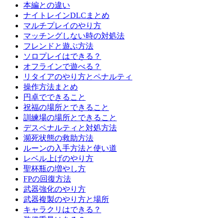
本編との違い
ナイトレインDLCまとめ
マルチプレイのやり方
マッチングしない時の対処法
フレンドと遊ぶ方法
ソロプレイはできる？
オフラインで遊べる？
リタイアのやり方とペナルティ
操作方法まとめ
円卓でできること
祝福の場所とできること
訓練場の場所とできること
デスペナルティと対処方法
瀕死状態の救助方法
ルーンの入手方法と使い道
レベル上げのやり方
聖杯瓶の増やし方
FPの回復方法
武器強化のやり方
武器複製のやり方と場所
キャラクリはできる？