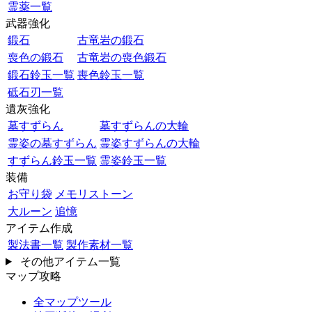
霊薬一覧
武器強化
鍛石
古竜岩の鍛石
喪色の鍛石
古竜岩の喪色鍛石
鍛石鈴玉一覧
喪色鈴玉一覧
砥石刃一覧
遺灰強化
墓すずらん
墓すずらんの大輪
霊姿の墓すずらん
霊姿すずらんの大輪
すずらん鈴玉一覧
霊姿鈴玉一覧
装備
お守り袋
メモリストーン
大ルーン
追憶
アイテム作成
製法書一覧
製作素材一覧
その他アイテム一覧
マップ攻略
全マップツール