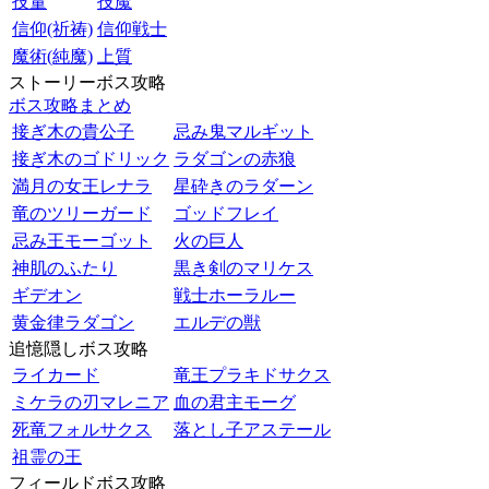
技量
技魔
信仰(祈祷)
信仰戦士
魔術(純魔)
上質
ストーリーボス攻略
ボス攻略まとめ
接ぎ木の貴公子
忌み鬼マルギット
接ぎ木のゴドリック
ラダゴンの赤狼
満月の女王レナラ
星砕きのラダーン
竜のツリーガード
ゴッドフレイ
忌み王モーゴット
火の巨人
神肌のふたり
黒き剣のマリケス
ギデオン
戦士ホーラルー
黄金律ラダゴン
エルデの獣
追憶隠しボス攻略
ライカード
竜王プラキドサクス
ミケラの刃マレニア
血の君主モーグ
死竜フォルサクス
落とし子アステール
祖霊の王
フィールドボス攻略