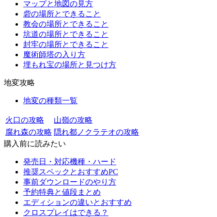
マップと地図の見方
砦の場所とできること
教会の場所とできること
坑道の場所とできること
封牢の場所とできること
魔術師塔の入り方
埋もれ宝の場所と見つけ方
地変攻略
地変の種類一覧
火口の攻略
山嶺の攻略
腐れ森の攻略
隠れ都ノクラテオの攻略
購入前に読みたい
発売日・対応機種・ハード
推奨スペックとおすすめPC
事前ダウンロードのやり方
予約特典と値段まとめ
エディションの違いとおすすめ
クロスプレイはできる？