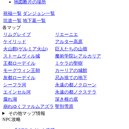
地図断片の場所
祝福一覧
ダンジョン一覧
坑道一覧
地下墓一覧
各マップ
リムグレイブ
リエーニエ
ケイリッド
アルター高原
火山館(ゲルミア火山)
巨人たちの山嶺
ストームヴィル城
魔術学院レアルカリア
王都ローデイル
ミケラの聖樹
モーグウィン王朝
カーリアの城館
灰都ローデイル
忌み捨ての地下
シーフラ河
永遠の都ノクローン
エインセル河
永遠の都ノクステラ
腐れ湖
深き根の底
崩れゆくファルムアズラ
聖別雪原
その他マップ情報
NPC攻略