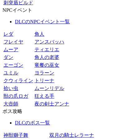
刺突盾ビルド
NPCイベント
DLCのNPCイベント一覧
レダ
角人
フレイヤ
アンスバッハ
ムーア
ティエリエ
ダン
角人の老婆
エーゴン
竜餐の巫女
ユミル
ヨラーン
クウィライン
トリーナ
拾い虫
ムーンリデル
獣の爪ロガ
狂える手
大壺師
夜の剣士アンナ
ボス攻略
DLCのボス一覧
神獣獅子舞
双月の騎士レラーナ