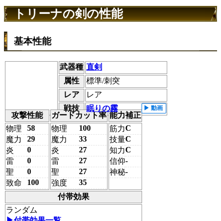
トリーナの剣の性能
基本性能
武器種
直剣
属性
標準/刺突
レア
レア
戦技
眠りの霧
攻撃性能
ガードカット率
能力補正
58
100
C
物理
物理
筋力
29
33
C
魔力
魔力
技量
0
27
C
炎
炎
知力
0
27
-
雷
雷
信仰
0
27
-
聖
聖
神秘
100
35
致命
強度
付帯効果
ランダム
▶︎付帯効果一覧