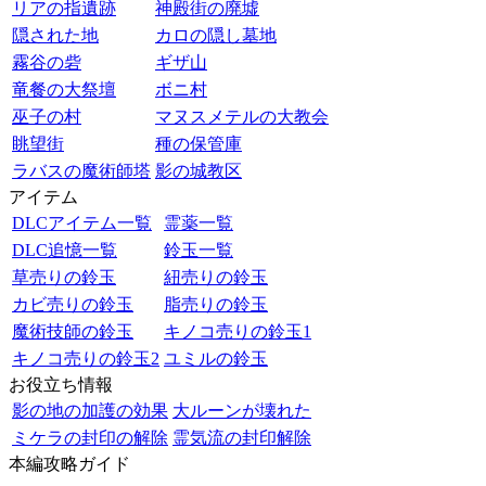
リアの指遺跡
神殿街の廃墟
隠された地
カロの隠し墓地
霧谷の砦
ギザ山
竜餐の大祭壇
ボニ村
巫子の村
マヌスメテルの大教会
眺望街
種の保管庫
ラバスの魔術師塔
影の城教区
アイテム
DLCアイテム一覧
霊薬一覧
DLC追憶一覧
鈴玉一覧
草売りの鈴玉
紐売りの鈴玉
カビ売りの鈴玉
脂売りの鈴玉
魔術技師の鈴玉
キノコ売りの鈴玉1
キノコ売りの鈴玉2
ユミルの鈴玉
お役立ち情報
影の地の加護の効果
大ルーンが壊れた
ミケラの封印の解除
霊気流の封印解除
本編攻略ガイド