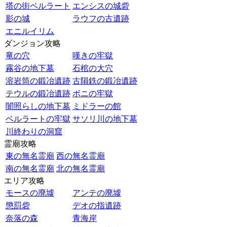
塔の街ベルラート
エンシスの城砦
影の城
ラウフの古遺跡
エニルイリム
ダンジョン攻略
竜の穴
嘆きの牢獄
霧谷の地下墓
石棺の大穴
溶岩筒の鍛冶遺跡
古隕鉄の鍛冶遺跡
テウルの鍛冶遺跡
ボニの牢獄
闇照らしの地下墓
ミドラーの館
ベルラートの牢獄
サソリ川の地下墓
川終わりの洞窟
霊廟攻略
東の無名霊廟
西の無名霊廟
南の無名霊廟
北の無名霊廟
エリア攻略
モースの廃墟
アンテの廃墟
懲罰砦
デオの指遺跡
奈落の森
青海岸