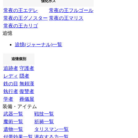
強化ボス
常夜の王エデレ
常夜の王フルゴール
常夜の王グノスター
常夜の王マリス
常夜の王カリゴ
追憶
追憶(ジャーナル)一覧
追憶個別
追跡者
守護者
レディ
隠者
鉄の目
無頼漢
執行者
復讐者
学者
葬儀屋
装備・アイテム
武器一覧
戦技一覧
魔術一覧
祈祷一覧
遺物一覧
タリスマン一覧
付帯効果一覧
潜在する力一覧