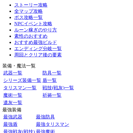
ストーリー攻略
全マップ攻略
ボス攻略一覧
NPCイベント攻略
ルーン稼ぎのやり方
素性のおすすめ
おすすめ最強ビルド
エンディング分岐一覧
周回とクリア後の要素
装備・魔法一覧
武器一覧
防具一覧
シリーズ装備一覧
盾一覧
タリスマン一覧
戦技(戦灰)一覧
魔術一覧
祈祷一覧
遺灰一覧
最強装備
最強武器
最強防具
最強盾
最強タリスマン
最強戦灰(戦技)
最強魔術