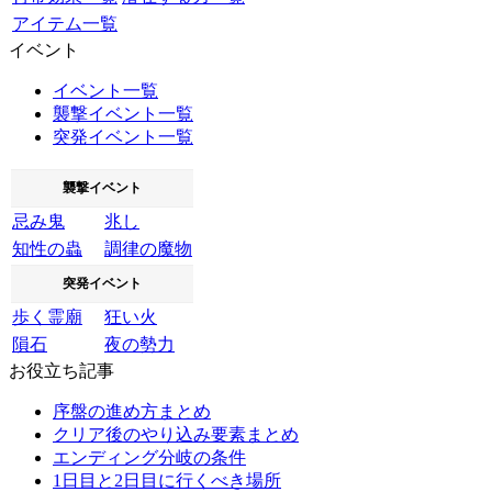
アイテム一覧
イベント
イベント一覧
襲撃イベント一覧
突発イベント一覧
襲撃イベント
忌み鬼
兆し
知性の蟲
調律の魔物
突発イベント
歩く霊廟
狂い火
隕石
夜の勢力
お役立ち記事
序盤の進め方まとめ
クリア後のやり込み要素まとめ
エンディング分岐の条件
1日目と2日目に行くべき場所