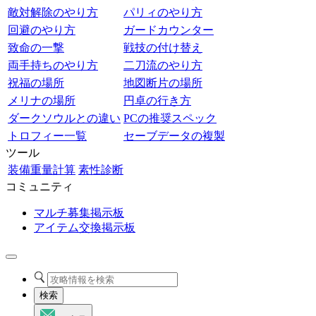
敵対解除のやり方
パリィのやり方
回避のやり方
ガードカウンター
致命の一撃
戦技の付け替え
両手持ちのやり方
二刀流のやり方
祝福の場所
地図断片の場所
メリナの場所
円卓の行き方
ダークソウルとの違い
PCの推奨スペック
トロフィー一覧
セーブデータの複製
ツール
装備重量計算
素性診断
コミュニティ
マルチ募集掲示板
アイテム交換掲示板
検索