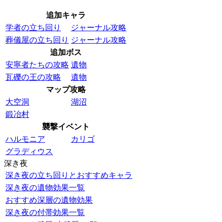
追加キャラ
学者の立ち回り
ジャーナル攻略
葬儀屋の立ち回り
ジャーナル攻略
追加ボス
安寧者たちの攻略
遺物
瓦礫の王の攻略
遺物
マップ攻略
大空洞
湖沼
鍛冶村
襲撃イベント
ハルモニア
カリゴ
グラディウス
深き夜
深き夜の立ち回りとおすすめキャラ
深き夜の遺物効果一覧
おすすめ深層の遺物効果
深き夜の付帯効果一覧