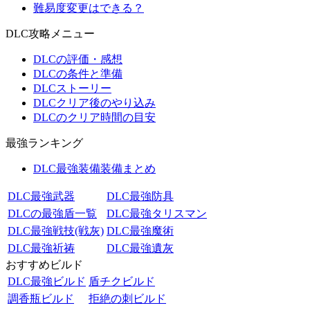
難易度変更はできる？
DLC攻略メニュー
DLCの評価・感想
DLCの条件と準備
DLCストーリー
DLCクリア後のやり込み
DLCのクリア時間の目安
最強ランキング
DLC最強装備装備まとめ
DLC最強武器
DLC最強防具
DLCの最強盾一覧
DLC最強タリスマン
DLC最強戦技(戦灰)
DLC最強魔術
DLC最強祈祷
DLC最強遺灰
おすすめビルド
DLC最強ビルド
盾チクビルド
調香瓶ビルド
拒絶の刺ビルド