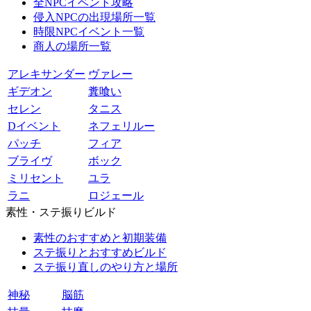
全NPCイベント攻略
侵入NPCの出現場所一覧
時限NPCイベント一覧
商人の場所一覧
アレキサンダー
ヴァレー
ギデオン
糞喰い
セレン
タニス
Dイベント
ネフェリルー
パッチ
フィア
ブライヴ
ボック
ミリセント
ユラ
ラニ
ロジェール
素性・ステ振りビルド
素性のおすすめと初期装備
ステ振りとおすすめビルド
ステ振り直しのやり方と場所
神秘
脳筋