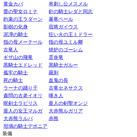
黄金カバ
串刺し公メスメル
蕾の聖女ロミナ
針の騎士レダと同志
約束の王ラダーン
暴竜ベール
影樹の化身
宿将ガイウス
泥濘の騎士
狂い火の王ミドラー
指の母メーテール
指の母ユミル卿
古竜人
焼炉のゴーレム
ギザ山の飛竜
霊炎竜
黒騎士エドレッド
黒騎士ガルー
孤牢の騎士
羅刹
死の騎士
血鬼の長
ラーナの踊り子
古竜セネサクス
責問の古老イオリ
嘆き人
呪剣士ラビリス
亜人の剣聖オンジ
亜人の女王マルガ
大赤熊ルガリア
大赤熊ラルバ
赤熊
坩堝の騎士デボニア
装備