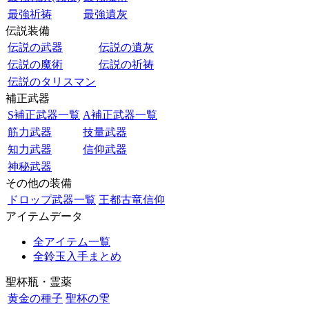
最強祈祷
最強遺灰
伝説装備
伝説の武器
伝説の遺灰
伝説の魔術
伝説の祈祷
伝説のタリスマン
補正武器
S補正武器一覧
A補正武器一覧
筋力武器
技量武器
知力武器
信仰武器
神秘武器
その他の装備
ドロップ武器一覧
王都古竜信仰
アイテムデータ
全アイテム一覧
全鈴玉入手まとめ
聖杯瓶・霊薬
黄金の種子
聖杯の雫