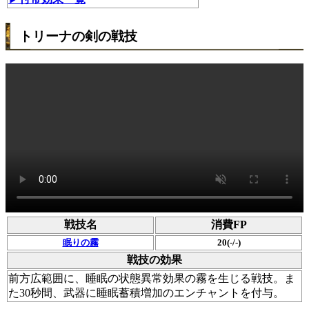
トリーナの剣の戦技
戦技名
消費FP
眠りの霧
20(-/-)
戦技の効果
前方広範囲に、睡眠の状態異常効果の霧を生じる戦技。ま
た30秒間、武器に睡眠蓄積増加のエンチャントを付与。