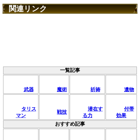
関連リンク
一覧記事
武器
魔術
祈祷
遺物
タリス
潜在す
付帯
戦技
マン
る力
効果
おすすめ記事