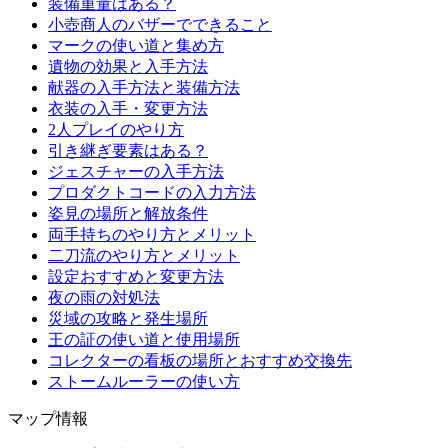
装備重量はある？
小壺商人のバザーでできること
マークの使い道と集め方
遺物の効果と入手方法
献器の入手方法と装備方法
衣装の入手・変更方法
2人プレイのやり方
引き継ぎ要素はある？
ジェスチャーの入手方法
プロダクトコードの入力方法
姿見の場所と解放条件
両手持ちのやり方とメリット
二刀流のやり方とメリット
設定おすすめと変更方法
夜の雨の対処法
災域の攻略と発生場所
王の証の使い道と使用場所
コレクターの看板の場所とおすすめ交換先
ストームルーラーの使い方
マップ情報