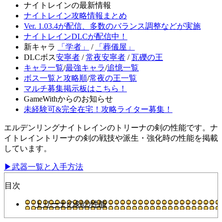
ナイトレインの最新情報
ナイトレイン攻略情報まとめ
Ver. 1.03.4が配信、多数のバランス調整などが実施
ナイトレインDLCが配信中！
新キャラ
「学者」
/
「葬儀屋」
DLCボス
安寧者
/
常夜安寧者
/
瓦礫の王
キャラ一覧
/
最強キャラ
/
追憶一覧
ボス一覧と攻略順
/
常夜の王一覧
マルチ募集掲示板はこちら！
GameWithからのお知らせ
未経験可&完全在宅！攻略ライター募集！
エルデンリングナイトレインのトリーナの剣の性能です。ナ
イトレイントリーナの剣の戦技や派生・強化時の性能を掲載
しています。
▶武器一覧と入手方法
目次
トリーナの剣の性能