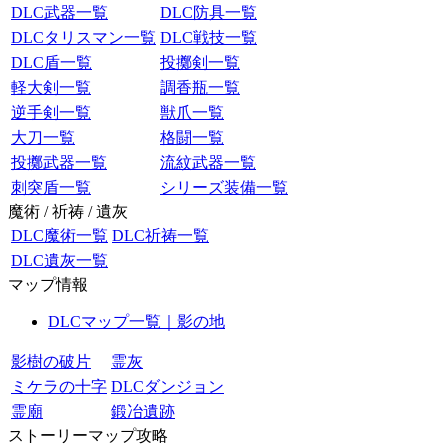
DLC武器一覧
DLC防具一覧
DLCタリスマン一覧
DLC戦技一覧
DLC盾一覧
投擲剣一覧
軽大剣一覧
調香瓶一覧
逆手剣一覧
獣爪一覧
大刀一覧
格闘一覧
投擲武器一覧
流紋武器一覧
刺突盾一覧
シリーズ装備一覧
魔術 / 祈祷 / 遺灰
DLC魔術一覧
DLC祈祷一覧
DLC遺灰一覧
マップ情報
DLCマップ一覧｜影の地
影樹の破片
霊灰
ミケラの十字
DLCダンジョン
霊廟
鍛冶遺跡
ストーリーマップ攻略