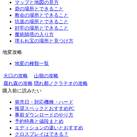
マップと地図の見方
砦の場所とできること
教会の場所とできること
坑道の場所とできること
封牢の場所とできること
魔術師塔の入り方
埋もれ宝の場所と見つけ方
地変攻略
地変の種類一覧
火口の攻略
山嶺の攻略
腐れ森の攻略
隠れ都ノクラテオの攻略
購入前に読みたい
発売日・対応機種・ハード
推奨スペックとおすすめPC
事前ダウンロードのやり方
予約特典と値段まとめ
エディションの違いとおすすめ
クロスプレイはできる？