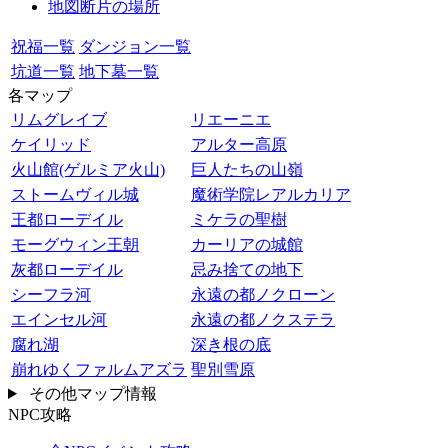
地図断片の場所
祝福一覧
ダンジョン一覧
坑道一覧
地下墓一覧
各マップ
リムグレイブ
リエーニエ
ケイリッド
アルター高原
火山館(ゲルミア火山)
巨人たちの山嶺
ストームヴィル城
魔術学院レアルカリア
王都ローデイル
ミケラの聖樹
モーグウィン王朝
カーリアの城館
灰都ローデイル
忌み捨ての地下
シーフラ河
永遠の都ノクローン
エインセル河
永遠の都ノクステラ
腐れ湖
深き根の底
崩れゆくファルムアズラ
聖別雪原
その他マップ情報
NPC攻略