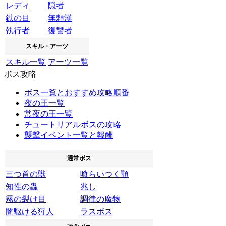
レディ
隠者
鉄の目
無頼漢
執行者
復讐者
スキル・アーツ
スキル一覧
アーツ一覧
ボス攻略
ボス一覧とおすすめ攻略順番
夜の王一覧
常夜の王一覧
チュートリアルボスの攻略
襲撃イベント一覧と報酬
通常ボス
三つ首の獣
喰らいつく顎
知性の蟲
兆し
霧の裂け目
調律の魔物
闇駆ける狩人
ラスボス