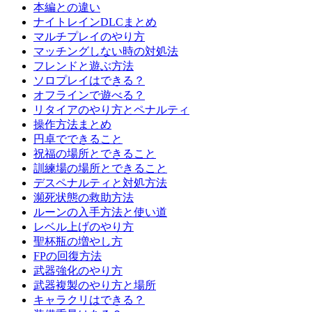
本編との違い
ナイトレインDLCまとめ
マルチプレイのやり方
マッチングしない時の対処法
フレンドと遊ぶ方法
ソロプレイはできる？
オフラインで遊べる？
リタイアのやり方とペナルティ
操作方法まとめ
円卓でできること
祝福の場所とできること
訓練場の場所とできること
デスペナルティと対処方法
瀕死状態の救助方法
ルーンの入手方法と使い道
レベル上げのやり方
聖杯瓶の増やし方
FPの回復方法
武器強化のやり方
武器複製のやり方と場所
キャラクリはできる？