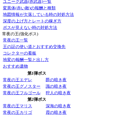
ユニーク武器(赤武器)一覧
変異体(赤い敵)の報酬と種類
地図情報が欠落している時の対処方法
深度の上げ方とレートの稼ぎ方
ボスが見えない時の対処方法
常夜の王(強化ボス)
常夜の王一覧
王の証の使い道とおすすめ交換先
コレクターの看板
地変の報酬一覧と出し方
おすすめ遺物
第1弾ボス
常夜の王エデレ
爵の暗き夜
常夜の王グノスター
識の暗き夜
常夜の王フルゴール
狩人の暗き夜
第2弾ボス
常夜の王マリス
深海の暗き夜
常夜の王カリゴ
霞の暗き夜