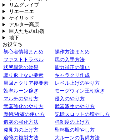
リムグレイブ
リエーニエ
ケイリッド
アルター高原
巨人たちの山嶺
地下
お役立ち
初心者情報まとめ
操作方法まとめ
ファストトラベル
馬の入手方法
状態異常の効果
能力補正の違い
取り返せない要素
キャラクリ作成
周回とクリア後要素
レベル上げのやり方
効率ルーン稼ぎ
モーグウィン王朝稼ぎ
マルチのやり方
侵入のやり方
武器強化のやり方
武器派生のやり方
魔術/祈祷の使い方
記憶スロットの増やし方
遺灰の強化方法
強靭度の上げ方
発見力の上げ方
聖杯瓶の増やし方
追憶の複製方法
大ルーンの装備方法