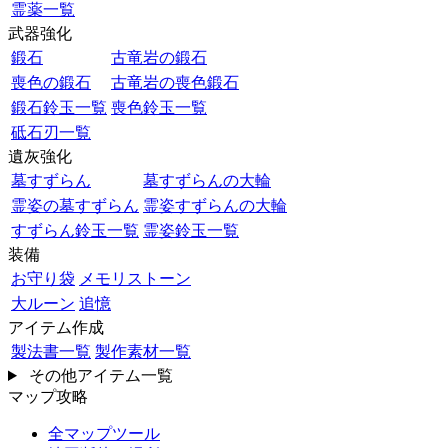
霊薬一覧
武器強化
鍛石
古竜岩の鍛石
喪色の鍛石
古竜岩の喪色鍛石
鍛石鈴玉一覧
喪色鈴玉一覧
砥石刃一覧
遺灰強化
墓すずらん
墓すずらんの大輪
霊姿の墓すずらん
霊姿すずらんの大輪
すずらん鈴玉一覧
霊姿鈴玉一覧
装備
お守り袋
メモリストーン
大ルーン
追憶
アイテム作成
製法書一覧
製作素材一覧
その他アイテム一覧
マップ攻略
全マップツール