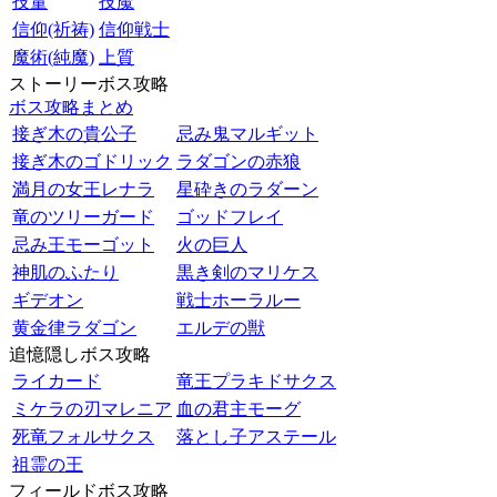
技量
技魔
信仰(祈祷)
信仰戦士
魔術(純魔)
上質
ストーリーボス攻略
ボス攻略まとめ
接ぎ木の貴公子
忌み鬼マルギット
接ぎ木のゴドリック
ラダゴンの赤狼
満月の女王レナラ
星砕きのラダーン
竜のツリーガード
ゴッドフレイ
忌み王モーゴット
火の巨人
神肌のふたり
黒き剣のマリケス
ギデオン
戦士ホーラルー
黄金律ラダゴン
エルデの獣
追憶隠しボス攻略
ライカード
竜王プラキドサクス
ミケラの刃マレニア
血の君主モーグ
死竜フォルサクス
落とし子アステール
祖霊の王
フィールドボス攻略