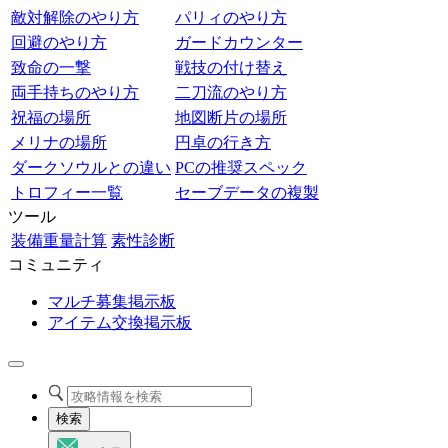
敵対解除のやり方
パリィのやり方
回避のやり方
ガードカウンター
致命の一撃
戦技の付け替え
両手持ちのやり方
二刀流のやり方
祝福の場所
地図断片の場所
メリナの場所
円卓の行き方
ダークソウルとの違い
PCの推奨スペック
トロフィー一覧
セーブデータの複製
ツール
装備重量計算
素性診断
コミュニティ
マルチ募集掲示板
アイテム交換掲示板
検索