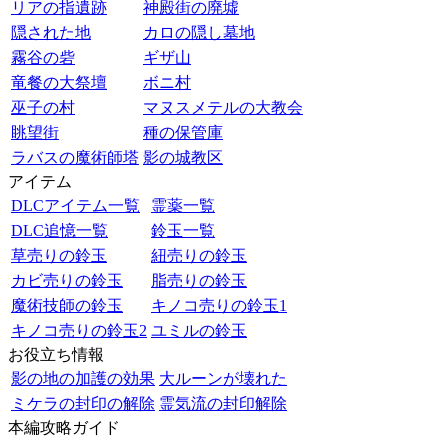
リアの指遺跡
神殿街の廃墟
隠された地
カロの隠し墓地
霧谷の砦
ギザ山
竜餐の大祭壇
ボニ村
巫子の村
マヌスメテルの大教会
眺望街
種の保管庫
ラバスの魔術師塔
影の城教区
アイテム
DLCアイテム一覧
霊薬一覧
DLC追憶一覧
鈴玉一覧
草売りの鈴玉
紐売りの鈴玉
カビ売りの鈴玉
脂売りの鈴玉
魔術技師の鈴玉
キノコ売りの鈴玉1
キノコ売りの鈴玉2
ユミルの鈴玉
お役立ち情報
影の地の加護の効果
大ルーンが壊れた
ミケラの封印の解除
霊気流の封印解除
本編攻略ガイド