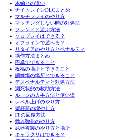
本編との違い
ナイトレインDLCまとめ
マルチプレイのやり方
マッチングしない時の対処法
フレンドと遊ぶ方法
ソロプレイはできる？
オフラインで遊べる？
リタイアのやり方とペナルティ
操作方法まとめ
円卓でできること
祝福の場所とできること
訓練場の場所とできること
デスペナルティと対処方法
瀕死状態の救助方法
ルーンの入手方法と使い道
レベル上げのやり方
聖杯瓶の増やし方
FPの回復方法
武器強化のやり方
武器複製のやり方と場所
キャラクリはできる？