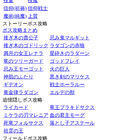
技量
技魔
信仰(祈祷)
信仰戦士
魔術(純魔)
上質
ストーリーボス攻略
ボス攻略まとめ
接ぎ木の貴公子
忌み鬼マルギット
接ぎ木のゴドリック
ラダゴンの赤狼
満月の女王レナラ
星砕きのラダーン
竜のツリーガード
ゴッドフレイ
忌み王モーゴット
火の巨人
神肌のふたり
黒き剣のマリケス
ギデオン
戦士ホーラルー
黄金律ラダゴン
エルデの獣
追憶隠しボス攻略
ライカード
竜王プラキドサクス
ミケラの刃マレニア
血の君主モーグ
死竜フォルサクス
落とし子アステール
祖霊の王
フィールドボス攻略