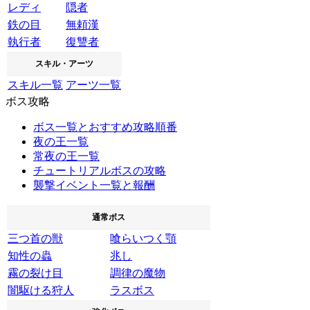
レディ
隠者
鉄の目
無頼漢
執行者
復讐者
スキル・アーツ
スキル一覧
アーツ一覧
ボス攻略
ボス一覧とおすすめ攻略順番
夜の王一覧
常夜の王一覧
チュートリアルボスの攻略
襲撃イベント一覧と報酬
通常ボス
三つ首の獣
喰らいつく顎
知性の蟲
兆し
霧の裂け目
調律の魔物
闇駆ける狩人
ラスボス