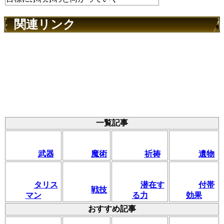
関連リンク
一覧記事
武器
魔術
祈祷
遺物
タリス
潜在す
付帯
戦技
マン
る力
効果
おすすめ記事