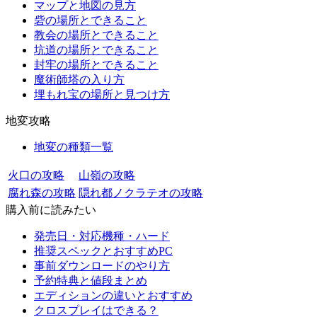
マップと地図の見方
砦の場所とできること
教会の場所とできること
坑道の場所とできること
封牢の場所とできること
魔術師塔の入り方
埋もれ宝の場所と見つけ方
地変攻略
地変の種類一覧
火口の攻略
山嶺の攻略
腐れ森の攻略
隠れ都ノクラテオの攻略
購入前に読みたい
発売日・対応機種・ハード
推奨スペックとおすすめPC
事前ダウンロードのやり方
予約特典と値段まとめ
エディションの違いとおすすめ
クロスプレイはできる？