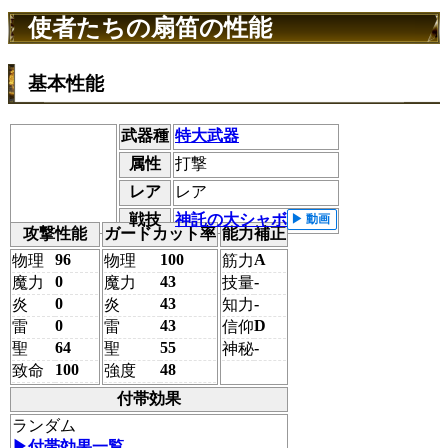
使者たちの扇笛の性能
基本性能
武器種
特大武器
属性
打撃
レア
レア
戦技
神託の大シャボン
攻撃性能
ガードカット率
能力補正
96
100
A
物理
物理
筋力
0
43
-
魔力
魔力
技量
0
43
-
炎
炎
知力
0
43
D
雷
雷
信仰
64
55
-
聖
聖
神秘
100
48
致命
強度
付帯効果
ランダム
▶︎付帯効果一覧