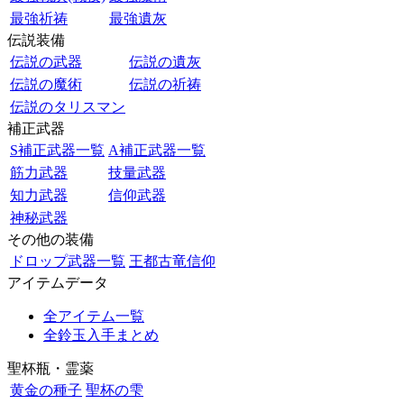
最強祈祷
最強遺灰
伝説装備
伝説の武器
伝説の遺灰
伝説の魔術
伝説の祈祷
伝説のタリスマン
補正武器
S補正武器一覧
A補正武器一覧
筋力武器
技量武器
知力武器
信仰武器
神秘武器
その他の装備
ドロップ武器一覧
王都古竜信仰
アイテムデータ
全アイテム一覧
全鈴玉入手まとめ
聖杯瓶・霊薬
黄金の種子
聖杯の雫