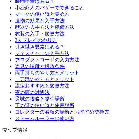
装備重量はある？
小壺商人のバザーでできること
マークの使い道と集め方
遺物の効果と入手方法
献器の入手方法と装備方法
衣装の入手・変更方法
2人プレイのやり方
引き継ぎ要素はある？
ジェスチャーの入手方法
プロダクトコードの入力方法
姿見の場所と解放条件
両手持ちのやり方とメリット
二刀流のやり方とメリット
設定おすすめと変更方法
夜の雨の対処法
災域の攻略と発生場所
王の証の使い道と使用場所
コレクターの看板の場所とおすすめ交換先
ストームルーラーの使い方
マップ情報