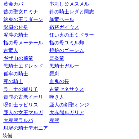
黄金カバ
串刺し公メスメル
蕾の聖女ロミナ
針の騎士レダと同志
約束の王ラダーン
暴竜ベール
影樹の化身
宿将ガイウス
泥濘の騎士
狂い火の王ミドラー
指の母メーテール
指の母ユミル卿
古竜人
焼炉のゴーレム
ギザ山の飛竜
霊炎竜
黒騎士エドレッド
黒騎士ガルー
孤牢の騎士
羅刹
死の騎士
血鬼の長
ラーナの踊り子
古竜セネサクス
責問の古老イオリ
嘆き人
呪剣士ラビリス
亜人の剣聖オンジ
亜人の女王マルガ
大赤熊ルガリア
大赤熊ラルバ
赤熊
坩堝の騎士デボニア
装備