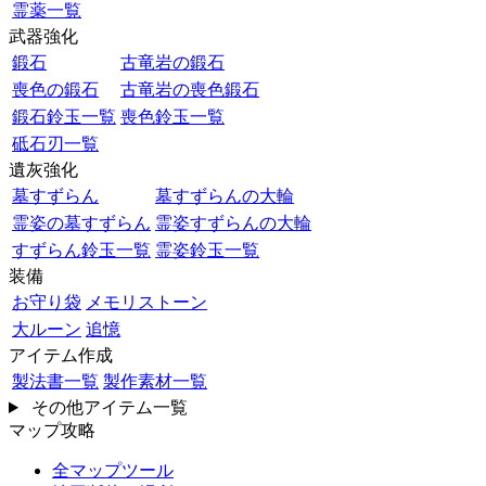
霊薬一覧
武器強化
鍛石
古竜岩の鍛石
喪色の鍛石
古竜岩の喪色鍛石
鍛石鈴玉一覧
喪色鈴玉一覧
砥石刃一覧
遺灰強化
墓すずらん
墓すずらんの大輪
霊姿の墓すずらん
霊姿すずらんの大輪
すずらん鈴玉一覧
霊姿鈴玉一覧
装備
お守り袋
メモリストーン
大ルーン
追憶
アイテム作成
製法書一覧
製作素材一覧
その他アイテム一覧
マップ攻略
全マップツール