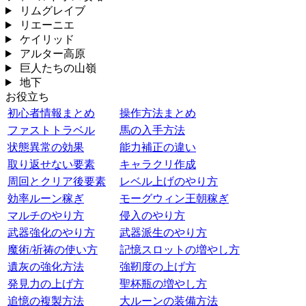
リムグレイブ
リエーニエ
ケイリッド
アルター高原
巨人たちの山嶺
地下
お役立ち
初心者情報まとめ
操作方法まとめ
ファストトラベル
馬の入手方法
状態異常の効果
能力補正の違い
取り返せない要素
キャラクリ作成
周回とクリア後要素
レベル上げのやり方
効率ルーン稼ぎ
モーグウィン王朝稼ぎ
マルチのやり方
侵入のやり方
武器強化のやり方
武器派生のやり方
魔術/祈祷の使い方
記憶スロットの増やし方
遺灰の強化方法
強靭度の上げ方
発見力の上げ方
聖杯瓶の増やし方
追憶の複製方法
大ルーンの装備方法