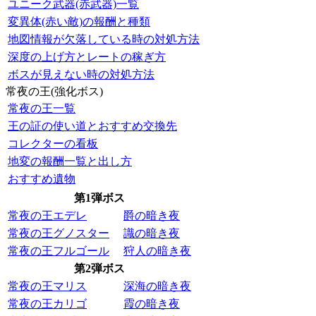
ユニーク武器(赤武器)一覧
変異体(赤い敵)の報酬と種類
地図情報が欠落している時の対処方法
深度の上げ方とレートの稼ぎ方
ボスが見えない時の対処方法
常夜の王(強化ボス)
常夜の王一覧
王の証の使い道とおすすめ交換先
コレクターの看板
地変の報酬一覧と出し方
おすすめ遺物
第1弾ボス
常夜の王エデレ
爵の暗き夜
常夜の王グノスター
識の暗き夜
常夜の王フルゴール
狩人の暗き夜
第2弾ボス
常夜の王マリス
深海の暗き夜
常夜の王カリゴ
霞の暗き夜