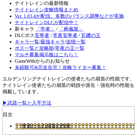
ナイトレインの最新情報
ナイトレイン攻略情報まとめ
Ver. 1.03.4が配信、多数のバランス調整などが実施
ナイトレインDLCが配信中！
新キャラ
「学者」
/
「葬儀屋」
DLCボス
安寧者
/
常夜安寧者
/
瓦礫の王
キャラ一覧
/
最強キャラ
/
追憶一覧
ボス一覧と攻略順
/
常夜の王一覧
マルチ募集掲示板はこちら！
GameWithからのお知らせ
未経験可&完全在宅！攻略ライター募集！
エルデンリングナイトレインの使者たちの扇笛の性能です。
ナイトレイン使者たちの扇笛の戦技や派生・強化時の性能を
掲載しています。
▶武器一覧と入手方法
目次
使者たちの扇笛の性能