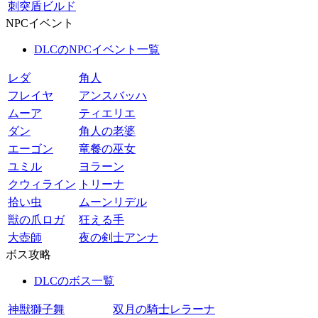
刺突盾ビルド
NPCイベント
DLCのNPCイベント一覧
レダ
角人
フレイヤ
アンスバッハ
ムーア
ティエリエ
ダン
角人の老婆
エーゴン
竜餐の巫女
ユミル
ヨラーン
クウィライン
トリーナ
拾い虫
ムーンリデル
獣の爪ロガ
狂える手
大壺師
夜の剣士アンナ
ボス攻略
DLCのボス一覧
神獣獅子舞
双月の騎士レラーナ