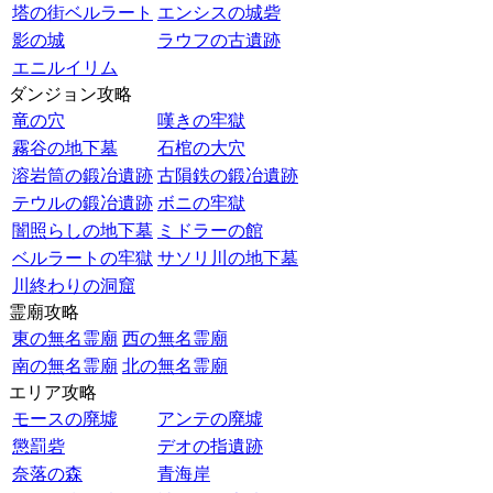
塔の街ベルラート
エンシスの城砦
影の城
ラウフの古遺跡
エニルイリム
ダンジョン攻略
竜の穴
嘆きの牢獄
霧谷の地下墓
石棺の大穴
溶岩筒の鍛冶遺跡
古隕鉄の鍛冶遺跡
テウルの鍛冶遺跡
ボニの牢獄
闇照らしの地下墓
ミドラーの館
ベルラートの牢獄
サソリ川の地下墓
川終わりの洞窟
霊廟攻略
東の無名霊廟
西の無名霊廟
南の無名霊廟
北の無名霊廟
エリア攻略
モースの廃墟
アンテの廃墟
懲罰砦
デオの指遺跡
奈落の森
青海岸