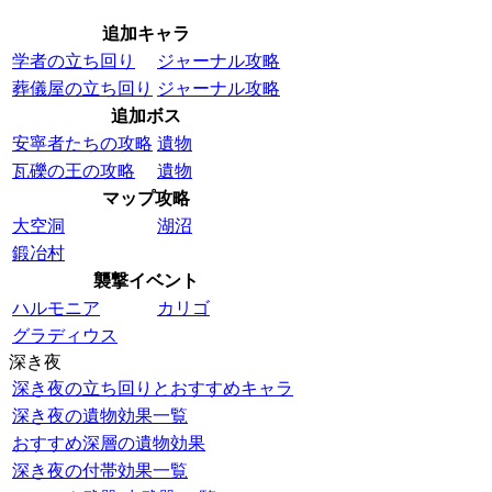
追加キャラ
学者の立ち回り
ジャーナル攻略
葬儀屋の立ち回り
ジャーナル攻略
追加ボス
安寧者たちの攻略
遺物
瓦礫の王の攻略
遺物
マップ攻略
大空洞
湖沼
鍛冶村
襲撃イベント
ハルモニア
カリゴ
グラディウス
深き夜
深き夜の立ち回りとおすすめキャラ
深き夜の遺物効果一覧
おすすめ深層の遺物効果
深き夜の付帯効果一覧