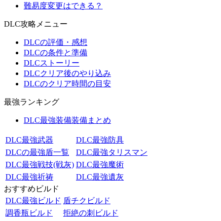
難易度変更はできる？
DLC攻略メニュー
DLCの評価・感想
DLCの条件と準備
DLCストーリー
DLCクリア後のやり込み
DLCのクリア時間の目安
最強ランキング
DLC最強装備装備まとめ
DLC最強武器
DLC最強防具
DLCの最強盾一覧
DLC最強タリスマン
DLC最強戦技(戦灰)
DLC最強魔術
DLC最強祈祷
DLC最強遺灰
おすすめビルド
DLC最強ビルド
盾チクビルド
調香瓶ビルド
拒絶の刺ビルド