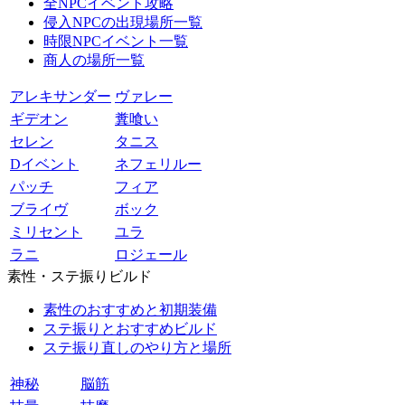
全NPCイベント攻略
侵入NPCの出現場所一覧
時限NPCイベント一覧
商人の場所一覧
アレキサンダー
ヴァレー
ギデオン
糞喰い
セレン
タニス
Dイベント
ネフェリルー
パッチ
フィア
ブライヴ
ボック
ミリセント
ユラ
ラニ
ロジェール
素性・ステ振りビルド
素性のおすすめと初期装備
ステ振りとおすすめビルド
ステ振り直しのやり方と場所
神秘
脳筋