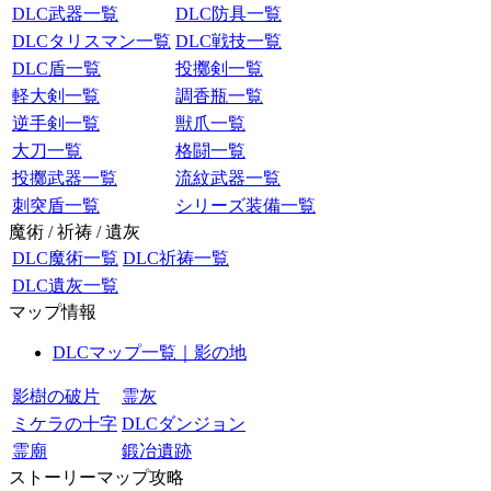
DLC武器一覧
DLC防具一覧
DLCタリスマン一覧
DLC戦技一覧
DLC盾一覧
投擲剣一覧
軽大剣一覧
調香瓶一覧
逆手剣一覧
獣爪一覧
大刀一覧
格闘一覧
投擲武器一覧
流紋武器一覧
刺突盾一覧
シリーズ装備一覧
魔術 / 祈祷 / 遺灰
DLC魔術一覧
DLC祈祷一覧
DLC遺灰一覧
マップ情報
DLCマップ一覧｜影の地
影樹の破片
霊灰
ミケラの十字
DLCダンジョン
霊廟
鍛冶遺跡
ストーリーマップ攻略