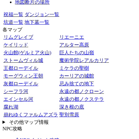
地図断片の場所
祝福一覧
ダンジョン一覧
坑道一覧
地下墓一覧
各マップ
リムグレイブ
リエーニエ
ケイリッド
アルター高原
火山館(ゲルミア火山)
巨人たちの山嶺
ストームヴィル城
魔術学院レアルカリア
王都ローデイル
ミケラの聖樹
モーグウィン王朝
カーリアの城館
灰都ローデイル
忌み捨ての地下
シーフラ河
永遠の都ノクローン
エインセル河
永遠の都ノクステラ
腐れ湖
深き根の底
崩れゆくファルムアズラ
聖別雪原
その他マップ情報
NPC攻略