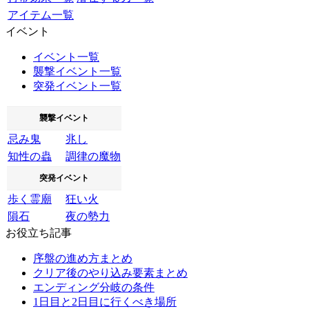
アイテム一覧
イベント
イベント一覧
襲撃イベント一覧
突発イベント一覧
襲撃イベント
忌み鬼
兆し
知性の蟲
調律の魔物
突発イベント
歩く霊廟
狂い火
隕石
夜の勢力
お役立ち記事
序盤の進め方まとめ
クリア後のやり込み要素まとめ
エンディング分岐の条件
1日目と2日目に行くべき場所