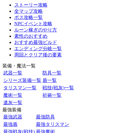
ストーリー攻略
全マップ攻略
ボス攻略一覧
NPCイベント攻略
ルーン稼ぎのやり方
素性のおすすめ
おすすめ最強ビルド
エンディング分岐一覧
周回とクリア後の要素
装備・魔法一覧
武器一覧
防具一覧
シリーズ装備一覧
盾一覧
タリスマン一覧
戦技(戦灰)一覧
魔術一覧
祈祷一覧
遺灰一覧
最強装備
最強武器
最強防具
最強盾
最強タリスマン
最強戦灰(戦技)
最強魔術