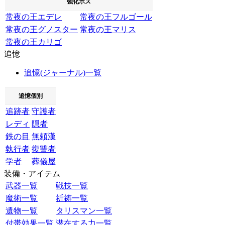
強化ボス
常夜の王エデレ
常夜の王フルゴール
常夜の王グノスター
常夜の王マリス
常夜の王カリゴ
追憶
追憶(ジャーナル)一覧
追憶個別
追跡者
守護者
レディ
隠者
鉄の目
無頼漢
執行者
復讐者
学者
葬儀屋
装備・アイテム
武器一覧
戦技一覧
魔術一覧
祈祷一覧
遺物一覧
タリスマン一覧
付帯効果一覧
潜在する力一覧