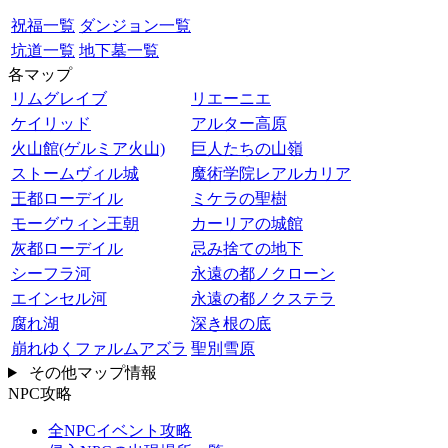
祝福一覧
ダンジョン一覧
坑道一覧
地下墓一覧
各マップ
リムグレイブ
リエーニエ
ケイリッド
アルター高原
火山館(ゲルミア火山)
巨人たちの山嶺
ストームヴィル城
魔術学院レアルカリア
王都ローデイル
ミケラの聖樹
モーグウィン王朝
カーリアの城館
灰都ローデイル
忌み捨ての地下
シーフラ河
永遠の都ノクローン
エインセル河
永遠の都ノクステラ
腐れ湖
深き根の底
崩れゆくファルムアズラ
聖別雪原
その他マップ情報
NPC攻略
全NPCイベント攻略