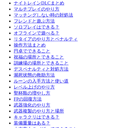
ナイトレインDLCまとめ
マルチプレイのやり方
マッチングしない時の対処法
フレンドと遊ぶ方法
ソロプレイはできる？
オフラインで遊べる？
リタイアのやり方とペナルティ
操作方法まとめ
円卓でできること
祝福の場所とできること
訓練場の場所とできること
デスペナルティと対処方法
瀕死状態の救助方法
ルーンの入手方法と使い道
レベル上げのやり方
聖杯瓶の増やし方
FPの回復方法
武器強化のやり方
武器複製のやり方と場所
キャラクリはできる？
装備重量はある？