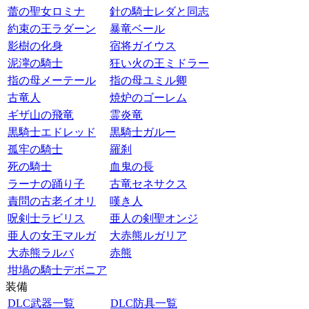
蕾の聖女ロミナ
針の騎士レダと同志
約束の王ラダーン
暴竜ベール
影樹の化身
宿将ガイウス
泥濘の騎士
狂い火の王ミドラー
指の母メーテール
指の母ユミル卿
古竜人
焼炉のゴーレム
ギザ山の飛竜
霊炎竜
黒騎士エドレッド
黒騎士ガルー
孤牢の騎士
羅刹
死の騎士
血鬼の長
ラーナの踊り子
古竜セネサクス
責問の古老イオリ
嘆き人
呪剣士ラビリス
亜人の剣聖オンジ
亜人の女王マルガ
大赤熊ルガリア
大赤熊ラルバ
赤熊
坩堝の騎士デボニア
装備
DLC武器一覧
DLC防具一覧