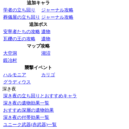
追加キャラ
学者の立ち回り
ジャーナル攻略
葬儀屋の立ち回り
ジャーナル攻略
追加ボス
安寧者たちの攻略
遺物
瓦礫の王の攻略
遺物
マップ攻略
大空洞
湖沼
鍛冶村
襲撃イベント
ハルモニア
カリゴ
グラディウス
深き夜
深き夜の立ち回りとおすすめキャラ
深き夜の遺物効果一覧
おすすめ深層の遺物効果
深き夜の付帯効果一覧
ユニーク武器(赤武器)一覧