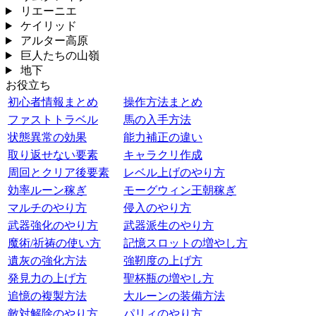
リエーニエ
ケイリッド
アルター高原
巨人たちの山嶺
地下
お役立ち
初心者情報まとめ
操作方法まとめ
ファストトラベル
馬の入手方法
状態異常の効果
能力補正の違い
取り返せない要素
キャラクリ作成
周回とクリア後要素
レベル上げのやり方
効率ルーン稼ぎ
モーグウィン王朝稼ぎ
マルチのやり方
侵入のやり方
武器強化のやり方
武器派生のやり方
魔術/祈祷の使い方
記憶スロットの増やし方
遺灰の強化方法
強靭度の上げ方
発見力の上げ方
聖杯瓶の増やし方
追憶の複製方法
大ルーンの装備方法
敵対解除のやり方
パリィのやり方