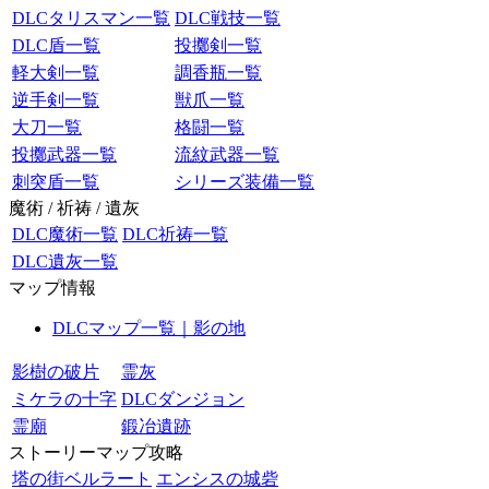
DLCタリスマン一覧
DLC戦技一覧
DLC盾一覧
投擲剣一覧
軽大剣一覧
調香瓶一覧
逆手剣一覧
獣爪一覧
大刀一覧
格闘一覧
投擲武器一覧
流紋武器一覧
刺突盾一覧
シリーズ装備一覧
魔術 / 祈祷 / 遺灰
DLC魔術一覧
DLC祈祷一覧
DLC遺灰一覧
マップ情報
DLCマップ一覧｜影の地
影樹の破片
霊灰
ミケラの十字
DLCダンジョン
霊廟
鍛冶遺跡
ストーリーマップ攻略
塔の街ベルラート
エンシスの城砦