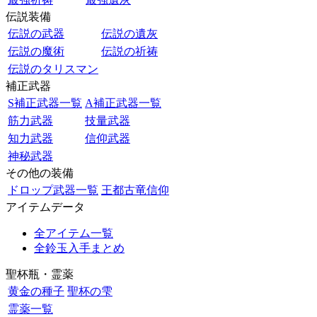
伝説装備
伝説の武器
伝説の遺灰
伝説の魔術
伝説の祈祷
伝説のタリスマン
補正武器
S補正武器一覧
A補正武器一覧
筋力武器
技量武器
知力武器
信仰武器
神秘武器
その他の装備
ドロップ武器一覧
王都古竜信仰
アイテムデータ
全アイテム一覧
全鈴玉入手まとめ
聖杯瓶・霊薬
黄金の種子
聖杯の雫
霊薬一覧