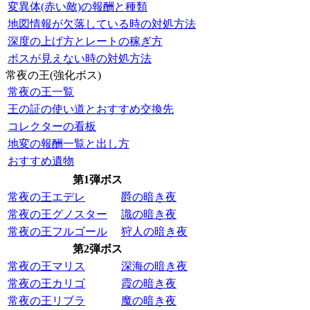
変異体(赤い敵)の報酬と種類
地図情報が欠落している時の対処方法
深度の上げ方とレートの稼ぎ方
ボスが見えない時の対処方法
常夜の王(強化ボス)
常夜の王一覧
王の証の使い道とおすすめ交換先
コレクターの看板
地変の報酬一覧と出し方
おすすめ遺物
第1弾ボス
常夜の王エデレ
爵の暗き夜
常夜の王グノスター
識の暗き夜
常夜の王フルゴール
狩人の暗き夜
第2弾ボス
常夜の王マリス
深海の暗き夜
常夜の王カリゴ
霞の暗き夜
常夜の王リブラ
魔の暗き夜