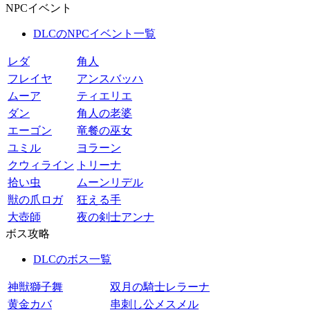
NPCイベント
DLCのNPCイベント一覧
レダ
角人
フレイヤ
アンスバッハ
ムーア
ティエリエ
ダン
角人の老婆
エーゴン
竜餐の巫女
ユミル
ヨラーン
クウィライン
トリーナ
拾い虫
ムーンリデル
獣の爪ロガ
狂える手
大壺師
夜の剣士アンナ
ボス攻略
DLCのボス一覧
神獣獅子舞
双月の騎士レラーナ
黄金カバ
串刺し公メスメル