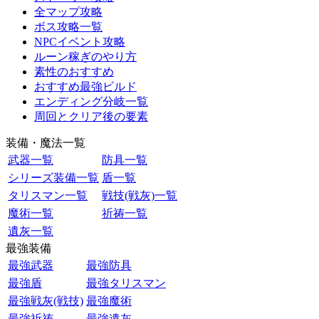
全マップ攻略
ボス攻略一覧
NPCイベント攻略
ルーン稼ぎのやり方
素性のおすすめ
おすすめ最強ビルド
エンディング分岐一覧
周回とクリア後の要素
装備・魔法一覧
武器一覧
防具一覧
シリーズ装備一覧
盾一覧
タリスマン一覧
戦技(戦灰)一覧
魔術一覧
祈祷一覧
遺灰一覧
最強装備
最強武器
最強防具
最強盾
最強タリスマン
最強戦灰(戦技)
最強魔術
最強祈祷
最強遺灰