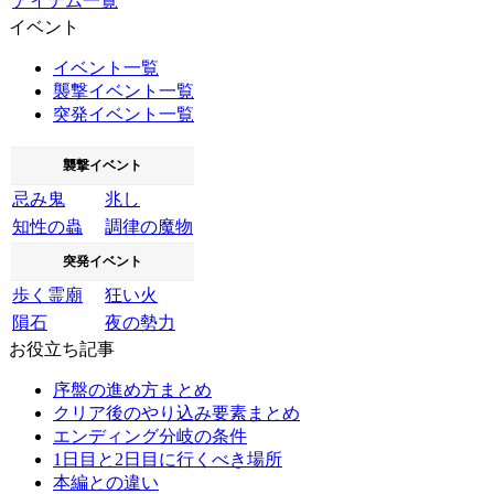
アイテム一覧
イベント
イベント一覧
襲撃イベント一覧
突発イベント一覧
襲撃イベント
忌み鬼
兆し
知性の蟲
調律の魔物
突発イベント
歩く霊廟
狂い火
隕石
夜の勢力
お役立ち記事
序盤の進め方まとめ
クリア後のやり込み要素まとめ
エンディング分岐の条件
1日目と2日目に行くべき場所
本編との違い