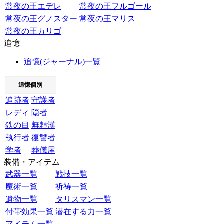
常夜の王エデレ
常夜の王フルゴール
常夜の王グノスター
常夜の王マリス
常夜の王カリゴ
追憶
追憶(ジャーナル)一覧
追憶個別
追跡者
守護者
レディ
隠者
鉄の目
無頼漢
執行者
復讐者
学者
葬儀屋
装備・アイテム
武器一覧
戦技一覧
魔術一覧
祈祷一覧
遺物一覧
タリスマン一覧
付帯効果一覧
潜在する力一覧