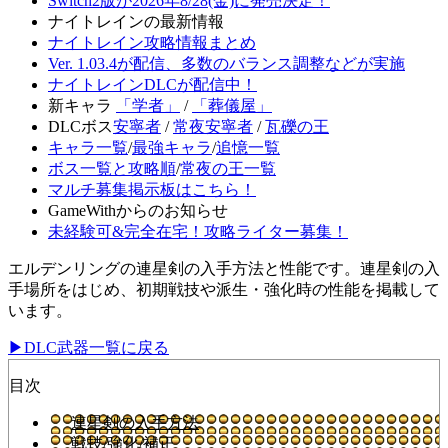
Switch2版が2026年8/28(金)に発売決定！
ナイトレインの最新情報
ナイトレイン攻略情報まとめ
Ver. 1.03.4が配信、多数のバランス調整などが実施
ナイトレインDLCが配信中！
新キャラ
「学者」
/
「葬儀屋」
DLCボス
安寧者
/
常夜安寧者
/
瓦礫の王
キャラ一覧
/
最強キャラ
/
追憶一覧
ボス一覧と攻略順
/
常夜の王一覧
マルチ募集掲示板はこちら！
GameWithからのお知らせ
未経験可&完全在宅！攻略ライター募集！
エルデンリングの連星剣の入手方法と性能です。連星剣の入
手場所をはじめ、初期戦技や派生・強化時の性能を掲載して
います。
▶DLC武器一覧に戻る
目次
連星剣の入手方法
戦技/強化/補正