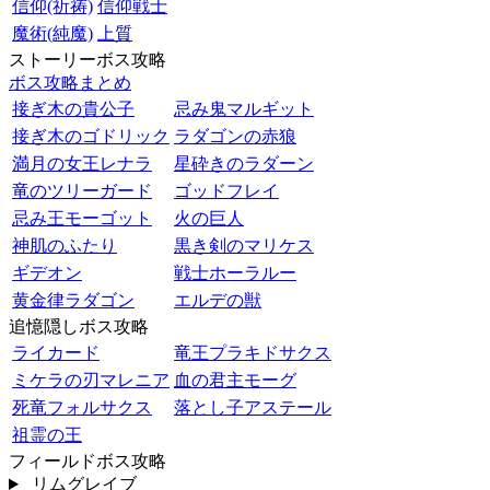
信仰(祈祷)
信仰戦士
魔術(純魔)
上質
ストーリーボス攻略
ボス攻略まとめ
接ぎ木の貴公子
忌み鬼マルギット
接ぎ木のゴドリック
ラダゴンの赤狼
満月の女王レナラ
星砕きのラダーン
竜のツリーガード
ゴッドフレイ
忌み王モーゴット
火の巨人
神肌のふたり
黒き剣のマリケス
ギデオン
戦士ホーラルー
黄金律ラダゴン
エルデの獣
追憶隠しボス攻略
ライカード
竜王プラキドサクス
ミケラの刃マレニア
血の君主モーグ
死竜フォルサクス
落とし子アステール
祖霊の王
フィールドボス攻略
リムグレイブ