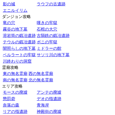
影の城
ラウフの古遺跡
エニルイリム
ダンジョン攻略
竜の穴
嘆きの牢獄
霧谷の地下墓
石棺の大穴
溶岩筒の鍛冶遺跡
古隕鉄の鍛冶遺跡
テウルの鍛冶遺跡
ボニの牢獄
闇照らしの地下墓
ミドラーの館
ベルラートの牢獄
サソリ川の地下墓
川終わりの洞窟
霊廟攻略
東の無名霊廟
西の無名霊廟
南の無名霊廟
北の無名霊廟
エリア攻略
モースの廃墟
アンテの廃墟
懲罰砦
デオの指遺跡
奈落の森
青海岸
リアの指遺跡
神殿街の廃墟