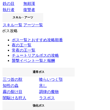
鉄の目
無頼漢
執行者
復讐者
スキル・アーツ
スキル一覧
アーツ一覧
ボス攻略
ボス一覧とおすすめ攻略順番
夜の王一覧
常夜の王一覧
チュートリアルボスの攻略
襲撃イベント一覧と報酬
通常ボス
三つ首の獣
喰らいつく顎
知性の蟲
兆し
霧の裂け目
調律の魔物
闇駆ける狩人
ラスボス
強化ボス