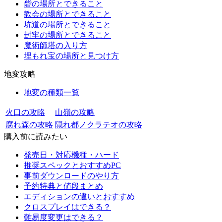
砦の場所とできること
教会の場所とできること
坑道の場所とできること
封牢の場所とできること
魔術師塔の入り方
埋もれ宝の場所と見つけ方
地変攻略
地変の種類一覧
火口の攻略
山嶺の攻略
腐れ森の攻略
隠れ都ノクラテオの攻略
購入前に読みたい
発売日・対応機種・ハード
推奨スペックとおすすめPC
事前ダウンロードのやり方
予約特典と値段まとめ
エディションの違いとおすすめ
クロスプレイはできる？
難易度変更はできる？