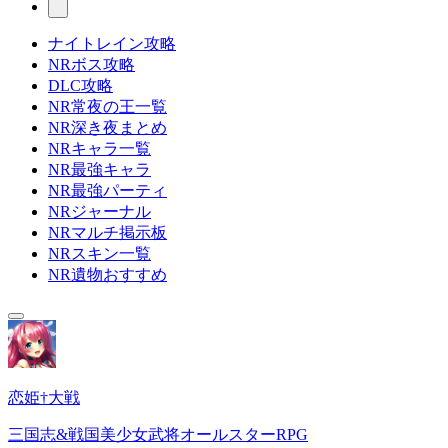
ナイトレイン攻略
NRボス攻略
DLC攻略
NR常夜の王一覧
NR深き夜まとめ
NRキャラ一覧
NR最強キャラ
NR最強パーティ
NRジャーナル
NRマルチ掲示板
NRスキン一覧
NR遺物おすすめ
恋姫†大戦
三国志&戦国美少女武将オールスターRPG