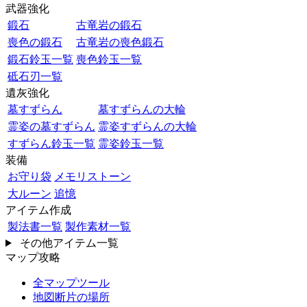
武器強化
鍛石
古竜岩の鍛石
喪色の鍛石
古竜岩の喪色鍛石
鍛石鈴玉一覧
喪色鈴玉一覧
砥石刃一覧
遺灰強化
墓すずらん
墓すずらんの大輪
霊姿の墓すずらん
霊姿すずらんの大輪
すずらん鈴玉一覧
霊姿鈴玉一覧
装備
お守り袋
メモリストーン
大ルーン
追憶
アイテム作成
製法書一覧
製作素材一覧
その他アイテム一覧
マップ攻略
全マップツール
地図断片の場所