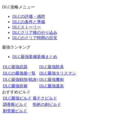
DLC攻略メニュー
DLCの評価・感想
DLCの条件と準備
DLCストーリー
DLCクリア後のやり込み
DLCのクリア時間の目安
最強ランキング
DLC最強装備装備まとめ
DLC最強武器
DLC最強防具
DLCの最強盾一覧
DLC最強タリスマン
DLC最強戦技(戦灰)
DLC最強魔術
DLC最強祈祷
DLC最強遺灰
おすすめビルド
DLC最強ビルド
盾チクビルド
調香瓶ビルド
拒絶の刺ビルド
刺突盾ビルド