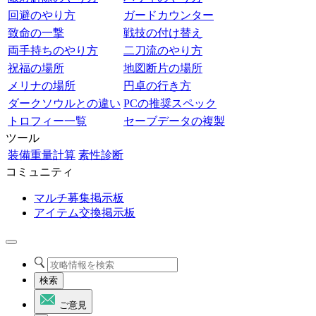
回避のやり方
ガードカウンター
致命の一撃
戦技の付け替え
両手持ちのやり方
二刀流のやり方
祝福の場所
地図断片の場所
メリナの場所
円卓の行き方
ダークソウルとの違い
PCの推奨スペック
トロフィー一覧
セーブデータの複製
ツール
装備重量計算
素性診断
コミュニティ
マルチ募集掲示板
アイテム交換掲示板
検索
ご意見