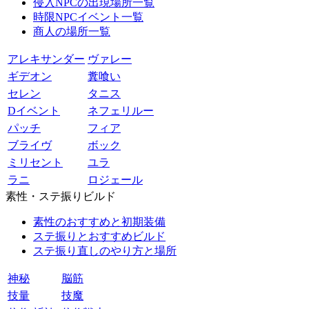
侵入NPCの出現場所一覧
時限NPCイベント一覧
商人の場所一覧
アレキサンダー
ヴァレー
ギデオン
糞喰い
セレン
タニス
Dイベント
ネフェリルー
パッチ
フィア
ブライヴ
ボック
ミリセント
ユラ
ラニ
ロジェール
素性・ステ振りビルド
素性のおすすめと初期装備
ステ振りとおすすめビルド
ステ振り直しのやり方と場所
神秘
脳筋
技量
技魔