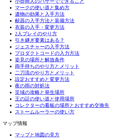
小壺商人のバザーでできること
マークの使い道と集め方
遺物の効果と入手方法
献器の入手方法と装備方法
衣装の入手・変更方法
2人プレイのやり方
引き継ぎ要素はある？
ジェスチャーの入手方法
プロダクトコードの入力方法
姿見の場所と解放条件
両手持ちのやり方とメリット
二刀流のやり方とメリット
設定おすすめと変更方法
夜の雨の対処法
災域の攻略と発生場所
王の証の使い道と使用場所
コレクターの看板の場所とおすすめ交換先
ストームルーラーの使い方
マップ情報
マップと地図の見方