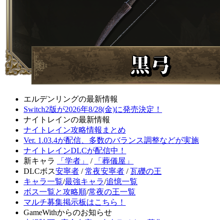
エルデンリングの最新情報
Switch2版が2026年8/28(金)に発売決定！
ナイトレインの最新情報
ナイトレイン攻略情報まとめ
Ver. 1.03.4が配信、多数のバランス調整などが実施
ナイトレインDLCが配信中！
新キャラ
「学者」
/
「葬儀屋」
DLCボス
安寧者
/
常夜安寧者
/
瓦礫の王
キャラ一覧
/
最強キャラ
/
追憶一覧
ボス一覧と攻略順
/
常夜の王一覧
マルチ募集掲示板はこちら！
GameWithからのお知らせ