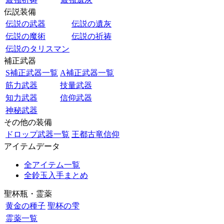
伝説装備
伝説の武器
伝説の遺灰
伝説の魔術
伝説の祈祷
伝説のタリスマン
補正武器
S補正武器一覧
A補正武器一覧
筋力武器
技量武器
知力武器
信仰武器
神秘武器
その他の装備
ドロップ武器一覧
王都古竜信仰
アイテムデータ
全アイテム一覧
全鈴玉入手まとめ
聖杯瓶・霊薬
黄金の種子
聖杯の雫
霊薬一覧