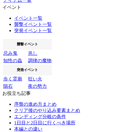
アイテム一覧
イベント
イベント一覧
襲撃イベント一覧
突発イベント一覧
襲撃イベント
忌み鬼
兆し
知性の蟲
調律の魔物
突発イベント
歩く霊廟
狂い火
隕石
夜の勢力
お役立ち記事
序盤の進め方まとめ
クリア後のやり込み要素まとめ
エンディング分岐の条件
1日目と2日目に行くべき場所
本編との違い