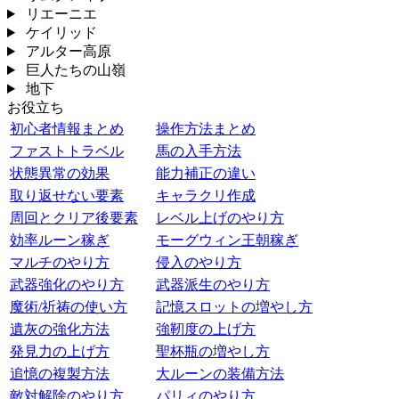
リエーニエ
ケイリッド
アルター高原
巨人たちの山嶺
地下
お役立ち
初心者情報まとめ
操作方法まとめ
ファストトラベル
馬の入手方法
状態異常の効果
能力補正の違い
取り返せない要素
キャラクリ作成
周回とクリア後要素
レベル上げのやり方
効率ルーン稼ぎ
モーグウィン王朝稼ぎ
マルチのやり方
侵入のやり方
武器強化のやり方
武器派生のやり方
魔術/祈祷の使い方
記憶スロットの増やし方
遺灰の強化方法
強靭度の上げ方
発見力の上げ方
聖杯瓶の増やし方
追憶の複製方法
大ルーンの装備方法
敵対解除のやり方
パリィのやり方