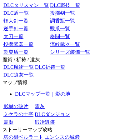
DLCタリスマン一覧
DLC戦技一覧
DLC盾一覧
投擲剣一覧
軽大剣一覧
調香瓶一覧
逆手剣一覧
獣爪一覧
大刀一覧
格闘一覧
投擲武器一覧
流紋武器一覧
刺突盾一覧
シリーズ装備一覧
魔術 / 祈祷 / 遺灰
DLC魔術一覧
DLC祈祷一覧
DLC遺灰一覧
マップ情報
DLCマップ一覧｜影の地
影樹の破片
霊灰
ミケラの十字
DLCダンジョン
霊廟
鍛冶遺跡
ストーリーマップ攻略
塔の街ベルラート
エンシスの城砦