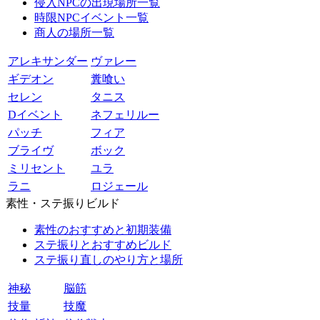
侵入NPCの出現場所一覧
時限NPCイベント一覧
商人の場所一覧
アレキサンダー
ヴァレー
ギデオン
糞喰い
セレン
タニス
Dイベント
ネフェリルー
パッチ
フィア
ブライヴ
ボック
ミリセント
ユラ
ラニ
ロジェール
素性・ステ振りビルド
素性のおすすめと初期装備
ステ振りとおすすめビルド
ステ振り直しのやり方と場所
神秘
脳筋
技量
技魔