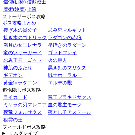
信仰(祈祷)
信仰戦士
魔術(純魔)
上質
ストーリーボス攻略
ボス攻略まとめ
接ぎ木の貴公子
忌み鬼マルギット
接ぎ木のゴドリック
ラダゴンの赤狼
満月の女王レナラ
星砕きのラダーン
竜のツリーガード
ゴッドフレイ
忌み王モーゴット
火の巨人
神肌のふたり
黒き剣のマリケス
ギデオン
戦士ホーラルー
黄金律ラダゴン
エルデの獣
追憶隠しボス攻略
ライカード
竜王プラキドサクス
ミケラの刃マレニア
血の君主モーグ
死竜フォルサクス
落とし子アステール
祖霊の王
フィールドボス攻略
リムグレイブ