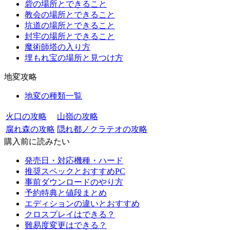
砦の場所とできること
教会の場所とできること
坑道の場所とできること
封牢の場所とできること
魔術師塔の入り方
埋もれ宝の場所と見つけ方
地変攻略
地変の種類一覧
火口の攻略
山嶺の攻略
腐れ森の攻略
隠れ都ノクラテオの攻略
購入前に読みたい
発売日・対応機種・ハード
推奨スペックとおすすめPC
事前ダウンロードのやり方
予約特典と値段まとめ
エディションの違いとおすすめ
クロスプレイはできる？
難易度変更はできる？