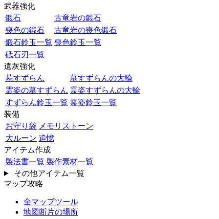
武器強化
鍛石
古竜岩の鍛石
喪色の鍛石
古竜岩の喪色鍛石
鍛石鈴玉一覧
喪色鈴玉一覧
砥石刃一覧
遺灰強化
墓すずらん
墓すずらんの大輪
霊姿の墓すずらん
霊姿すずらんの大輪
すずらん鈴玉一覧
霊姿鈴玉一覧
装備
お守り袋
メモリストーン
大ルーン
追憶
アイテム作成
製法書一覧
製作素材一覧
その他アイテム一覧
マップ攻略
全マップツール
地図断片の場所