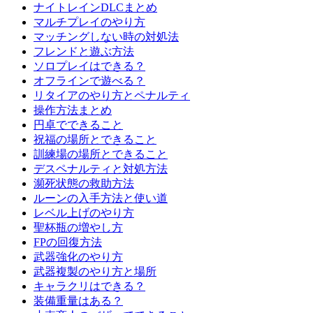
ナイトレインDLCまとめ
マルチプレイのやり方
マッチングしない時の対処法
フレンドと遊ぶ方法
ソロプレイはできる？
オフラインで遊べる？
リタイアのやり方とペナルティ
操作方法まとめ
円卓でできること
祝福の場所とできること
訓練場の場所とできること
デスペナルティと対処方法
瀕死状態の救助方法
ルーンの入手方法と使い道
レベル上げのやり方
聖杯瓶の増やし方
FPの回復方法
武器強化のやり方
武器複製のやり方と場所
キャラクリはできる？
装備重量はある？