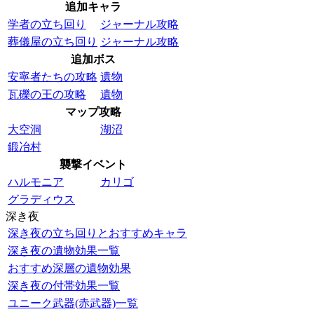
追加キャラ
学者の立ち回り
ジャーナル攻略
葬儀屋の立ち回り
ジャーナル攻略
追加ボス
安寧者たちの攻略
遺物
瓦礫の王の攻略
遺物
マップ攻略
大空洞
湖沼
鍛冶村
襲撃イベント
ハルモニア
カリゴ
グラディウス
深き夜
深き夜の立ち回りとおすすめキャラ
深き夜の遺物効果一覧
おすすめ深層の遺物効果
深き夜の付帯効果一覧
ユニーク武器(赤武器)一覧