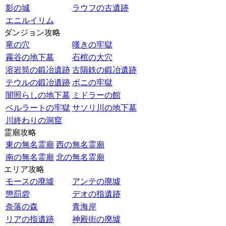
影の城
ラウフの古遺跡
エニルイリム
ダンジョン攻略
竜の穴
嘆きの牢獄
霧谷の地下墓
石棺の大穴
溶岩筒の鍛冶遺跡
古隕鉄の鍛冶遺跡
テウルの鍛冶遺跡
ボニの牢獄
闇照らしの地下墓
ミドラーの館
ベルラートの牢獄
サソリ川の地下墓
川終わりの洞窟
霊廟攻略
東の無名霊廟
西の無名霊廟
南の無名霊廟
北の無名霊廟
エリア攻略
モースの廃墟
アンテの廃墟
懲罰砦
デオの指遺跡
奈落の森
青海岸
リアの指遺跡
神殿街の廃墟