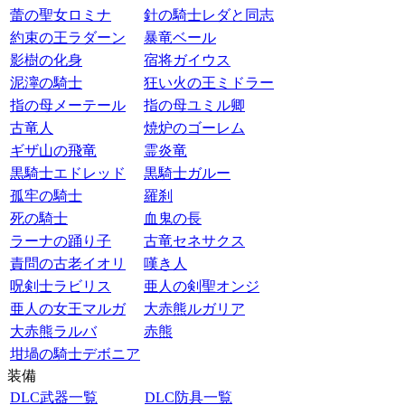
蕾の聖女ロミナ
針の騎士レダと同志
約束の王ラダーン
暴竜ベール
影樹の化身
宿将ガイウス
泥濘の騎士
狂い火の王ミドラー
指の母メーテール
指の母ユミル卿
古竜人
焼炉のゴーレム
ギザ山の飛竜
霊炎竜
黒騎士エドレッド
黒騎士ガルー
孤牢の騎士
羅刹
死の騎士
血鬼の長
ラーナの踊り子
古竜セネサクス
責問の古老イオリ
嘆き人
呪剣士ラビリス
亜人の剣聖オンジ
亜人の女王マルガ
大赤熊ルガリア
大赤熊ラルバ
赤熊
坩堝の騎士デボニア
装備
DLC武器一覧
DLC防具一覧