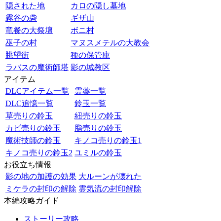
隠された地
カロの隠し墓地
霧谷の砦
ギザ山
竜餐の大祭壇
ボニ村
巫子の村
マヌスメテルの大教会
眺望街
種の保管庫
ラバスの魔術師塔
影の城教区
アイテム
DLCアイテム一覧
霊薬一覧
DLC追憶一覧
鈴玉一覧
草売りの鈴玉
紐売りの鈴玉
カビ売りの鈴玉
脂売りの鈴玉
魔術技師の鈴玉
キノコ売りの鈴玉1
キノコ売りの鈴玉2
ユミルの鈴玉
お役立ち情報
影の地の加護の効果
大ルーンが壊れた
ミケラの封印の解除
霊気流の封印解除
本編攻略ガイド
ストーリー攻略