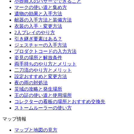
小壺商人のバザーでできること
マークの使い道と集め方
遺物の効果と入手方法
献器の入手方法と装備方法
衣装の入手・変更方法
2人プレイのやり方
引き継ぎ要素はある？
ジェスチャーの入手方法
プロダクトコードの入力方法
姿見の場所と解放条件
両手持ちのやり方とメリット
二刀流のやり方とメリット
設定おすすめと変更方法
夜の雨の対処法
災域の攻略と発生場所
王の証の使い道と使用場所
コレクターの看板の場所とおすすめ交換先
ストームルーラーの使い方
マップ情報
マップと地図の見方