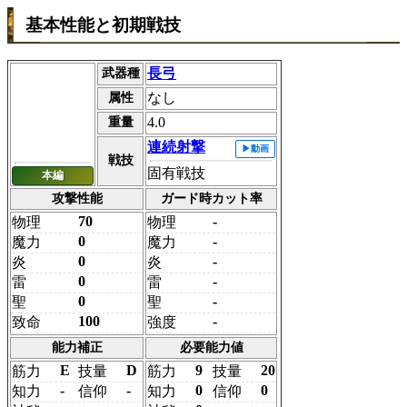
基本性能と初期戦技
長弓
武器種
なし
属性
4.0
重量
連続射撃
戦技
固有戦技
本編
攻撃性能
ガード時カット率
70
-
物理
物理
0
-
魔力
魔力
0
-
炎
炎
0
-
雷
雷
0
-
聖
聖
100
-
致命
強度
能力補正
必要能力値
E
D
9
20
筋力
技量
筋力
技量
-
-
0
0
知力
信仰
知力
信仰