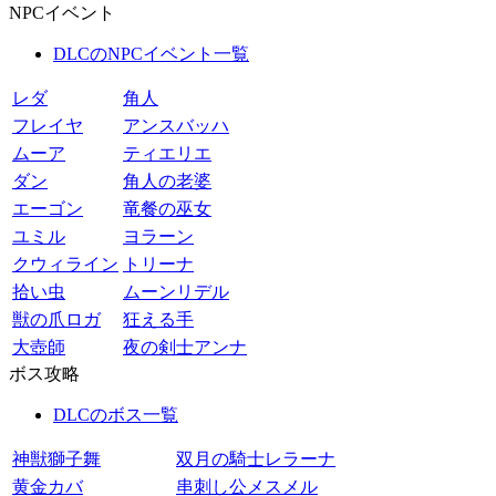
NPCイベント
DLCのNPCイベント一覧
レダ
角人
フレイヤ
アンスバッハ
ムーア
ティエリエ
ダン
角人の老婆
エーゴン
竜餐の巫女
ユミル
ヨラーン
クウィライン
トリーナ
拾い虫
ムーンリデル
獣の爪ロガ
狂える手
大壺師
夜の剣士アンナ
ボス攻略
DLCのボス一覧
神獣獅子舞
双月の騎士レラーナ
黄金カバ
串刺し公メスメル