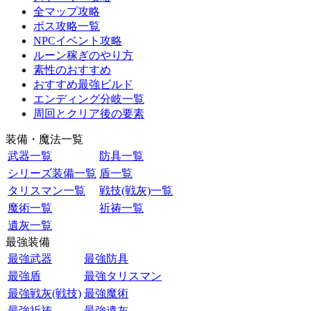
全マップ攻略
ボス攻略一覧
NPCイベント攻略
ルーン稼ぎのやり方
素性のおすすめ
おすすめ最強ビルド
エンディング分岐一覧
周回とクリア後の要素
装備・魔法一覧
武器一覧
防具一覧
シリーズ装備一覧
盾一覧
タリスマン一覧
戦技(戦灰)一覧
魔術一覧
祈祷一覧
遺灰一覧
最強装備
最強武器
最強防具
最強盾
最強タリスマン
最強戦灰(戦技)
最強魔術
最強祈祷
最強遺灰