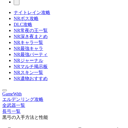
ナイトレイン攻略
NRボス攻略
DLC攻略
NR常夜の王一覧
NR深き夜まとめ
NRキャラ一覧
NR最強キャラ
NR最強パーティ
NRジャーナル
NRマルチ掲示板
NRスキン一覧
NR遺物おすすめ
GameWith
エルデンリング攻略
全武器一覧
長弓一覧
黒弓の入手方法と性能