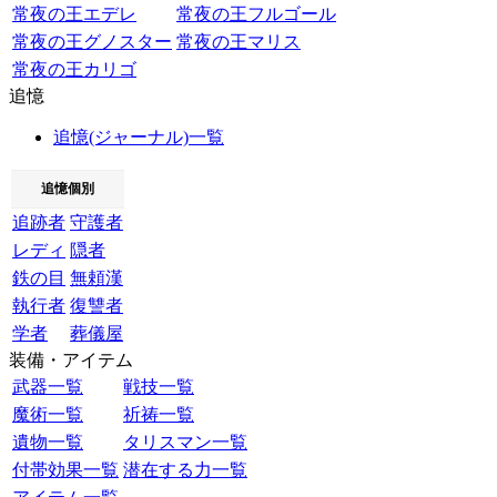
常夜の王エデレ
常夜の王フルゴール
常夜の王グノスター
常夜の王マリス
常夜の王カリゴ
追憶
追憶(ジャーナル)一覧
追憶個別
追跡者
守護者
レディ
隠者
鉄の目
無頼漢
執行者
復讐者
学者
葬儀屋
装備・アイテム
武器一覧
戦技一覧
魔術一覧
祈祷一覧
遺物一覧
タリスマン一覧
付帯効果一覧
潜在する力一覧