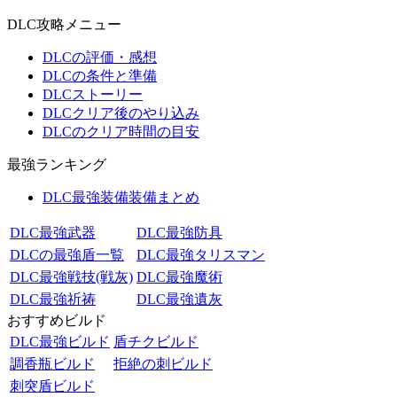
DLC攻略メニュー
DLCの評価・感想
DLCの条件と準備
DLCストーリー
DLCクリア後のやり込み
DLCのクリア時間の目安
最強ランキング
DLC最強装備装備まとめ
DLC最強武器
DLC最強防具
DLCの最強盾一覧
DLC最強タリスマン
DLC最強戦技(戦灰)
DLC最強魔術
DLC最強祈祷
DLC最強遺灰
おすすめビルド
DLC最強ビルド
盾チクビルド
調香瓶ビルド
拒絶の刺ビルド
刺突盾ビルド