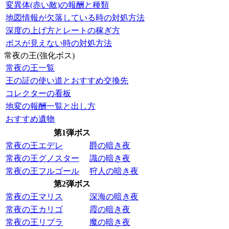
変異体(赤い敵)の報酬と種類
地図情報が欠落している時の対処方法
深度の上げ方とレートの稼ぎ方
ボスが見えない時の対処方法
常夜の王(強化ボス)
常夜の王一覧
王の証の使い道とおすすめ交換先
コレクターの看板
地変の報酬一覧と出し方
おすすめ遺物
第1弾ボス
常夜の王エデレ
爵の暗き夜
常夜の王グノスター
識の暗き夜
常夜の王フルゴール
狩人の暗き夜
第2弾ボス
常夜の王マリス
深海の暗き夜
常夜の王カリゴ
霞の暗き夜
常夜の王リブラ
魔の暗き夜