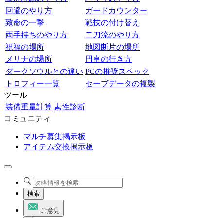
回避のやり方
ガードカウンター
致命の一撃
戦技の付け替え
両手持ちのやり方
二刀流のやり方
祝福の場所
地図断片の場所
メリナの場所
円卓の行き方
ダークソウルとの違い
PCの推奨スペック
トロフィー一覧
セーブデータの複製
ツール
装備重量計算
素性診断
コミュニティ
マルチ募集掲示板
アイテム交換掲示板
検索
ご意見