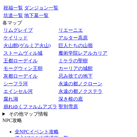
祝福一覧
ダンジョン一覧
坑道一覧
地下墓一覧
各マップ
リムグレイブ
リエーニエ
ケイリッド
アルター高原
火山館(ゲルミア火山)
巨人たちの山嶺
ストームヴィル城
魔術学院レアルカリア
王都ローデイル
ミケラの聖樹
モーグウィン王朝
カーリアの城館
灰都ローデイル
忌み捨ての地下
シーフラ河
永遠の都ノクローン
エインセル河
永遠の都ノクステラ
腐れ湖
深き根の底
崩れゆくファルムアズラ
聖別雪原
その他マップ情報
NPC攻略
全NPCイベント攻略