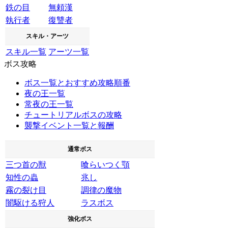
鉄の目
無頼漢
執行者
復讐者
スキル・アーツ
スキル一覧
アーツ一覧
ボス攻略
ボス一覧とおすすめ攻略順番
夜の王一覧
常夜の王一覧
チュートリアルボスの攻略
襲撃イベント一覧と報酬
通常ボス
三つ首の獣
喰らいつく顎
知性の蟲
兆し
霧の裂け目
調律の魔物
闇駆ける狩人
ラスボス
強化ボス