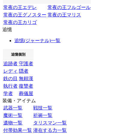
常夜の王エデレ
常夜の王フルゴール
常夜の王グノスター
常夜の王マリス
常夜の王カリゴ
追憶
追憶(ジャーナル)一覧
追憶個別
追跡者
守護者
レディ
隠者
鉄の目
無頼漢
執行者
復讐者
学者
葬儀屋
装備・アイテム
武器一覧
戦技一覧
魔術一覧
祈祷一覧
遺物一覧
タリスマン一覧
付帯効果一覧
潜在する力一覧