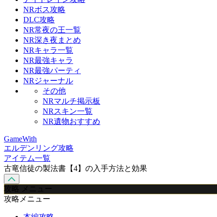
NRボス攻略
DLC攻略
NR常夜の王一覧
NR深き夜まとめ
NRキャラ一覧
NR最強キャラ
NR最強パーティ
NRジャーナル
その他
NRマルチ掲示板
NRスキン一覧
NR遺物おすすめ
GameWith
エルデンリング攻略
アイテム一覧
古竜信徒の製法書【4】の入手方法と効果
攻略 メニュー
攻略メニュー
本編攻略