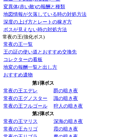
変異体(赤い敵)の報酬と種類
地図情報が欠落している時の対処方法
深度の上げ方とレートの稼ぎ方
ボスが見えない時の対処方法
常夜の王(強化ボス)
常夜の王一覧
王の証の使い道とおすすめ交換先
コレクターの看板
地変の報酬一覧と出し方
おすすめ遺物
第1弾ボス
常夜の王エデレ
爵の暗き夜
常夜の王グノスター
識の暗き夜
常夜の王フルゴール
狩人の暗き夜
第2弾ボス
常夜の王マリス
深海の暗き夜
常夜の王カリゴ
霞の暗き夜
常夜の王リブラ
魔の暗き夜