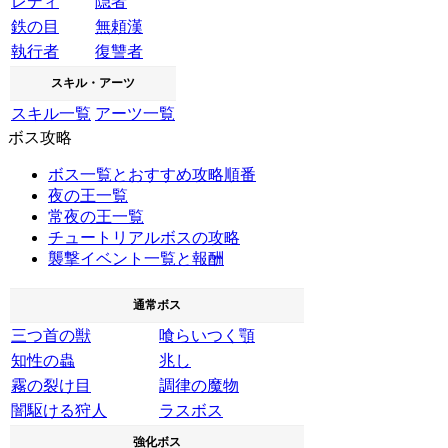
レディ
隠者
鉄の目
無頼漢
執行者
復讐者
スキル・アーツ
スキル一覧
アーツ一覧
ボス攻略
ボス一覧とおすすめ攻略順番
夜の王一覧
常夜の王一覧
チュートリアルボスの攻略
襲撃イベント一覧と報酬
通常ボス
三つ首の獣
喰らいつく顎
知性の蟲
兆し
霧の裂け目
調律の魔物
闇駆ける狩人
ラスボス
強化ボス