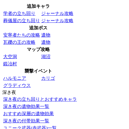
追加キャラ
学者の立ち回り
ジャーナル攻略
葬儀屋の立ち回り
ジャーナル攻略
追加ボス
安寧者たちの攻略
遺物
瓦礫の王の攻略
遺物
マップ攻略
大空洞
湖沼
鍛冶村
襲撃イベント
ハルモニア
カリゴ
グラディウス
深き夜
深き夜の立ち回りとおすすめキャラ
深き夜の遺物効果一覧
おすすめ深層の遺物効果
深き夜の付帯効果一覧
ユニーク武器(赤武器)一覧