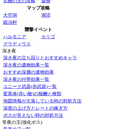
瓦礫の王の攻略
遺物
マップ攻略
大空洞
湖沼
鍛冶村
襲撃イベント
ハルモニア
カリゴ
グラディウス
深き夜
深き夜の立ち回りとおすすめキャラ
深き夜の遺物効果一覧
おすすめ深層の遺物効果
深き夜の付帯効果一覧
ユニーク武器(赤武器)一覧
変異体(赤い敵)の報酬と種類
地図情報が欠落している時の対処方法
深度の上げ方とレートの稼ぎ方
ボスが見えない時の対処方法
常夜の王(強化ボス)