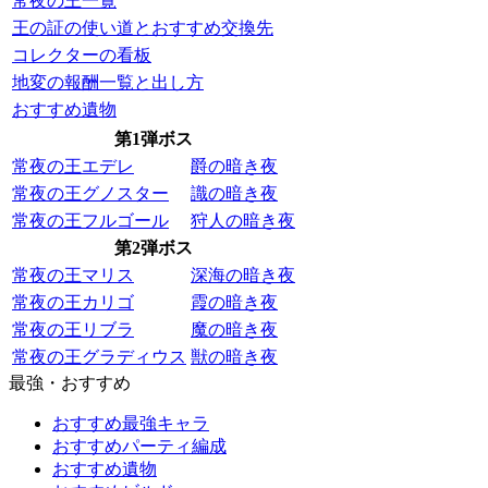
常夜の王一覧
王の証の使い道とおすすめ交換先
コレクターの看板
地変の報酬一覧と出し方
おすすめ遺物
第1弾ボス
常夜の王エデレ
爵の暗き夜
常夜の王グノスター
識の暗き夜
常夜の王フルゴール
狩人の暗き夜
第2弾ボス
常夜の王マリス
深海の暗き夜
常夜の王カリゴ
霞の暗き夜
常夜の王リブラ
魔の暗き夜
常夜の王グラディウス
獣の暗き夜
最強・おすすめ
おすすめ最強キャラ
おすすめパーティ編成
おすすめ遺物