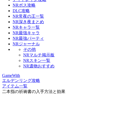
NRボス攻略
DLC攻略
NR常夜の王一覧
NR深き夜まとめ
NRキャラ一覧
NR最強キャラ
NR最強パーティ
NRジャーナル
その他
NRマルチ掲示板
NRスキン一覧
NR遺物おすすめ
GameWith
エルデンリング攻略
アイテム一覧
二本指の祈祷書の入手方法と効果