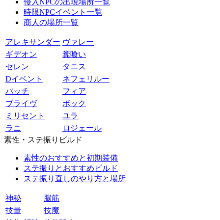
侵入NPCの出現場所一覧
時限NPCイベント一覧
商人の場所一覧
アレキサンダー
ヴァレー
ギデオン
糞喰い
セレン
タニス
Dイベント
ネフェリルー
パッチ
フィア
ブライヴ
ボック
ミリセント
ユラ
ラニ
ロジェール
素性・ステ振りビルド
素性のおすすめと初期装備
ステ振りとおすすめビルド
ステ振り直しのやり方と場所
神秘
脳筋
技量
技魔