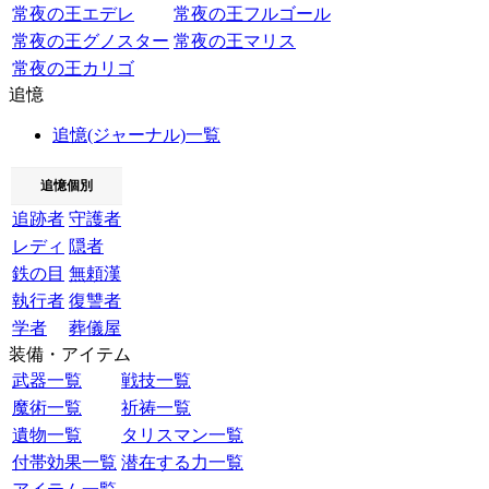
常夜の王エデレ
常夜の王フルゴール
常夜の王グノスター
常夜の王マリス
常夜の王カリゴ
追憶
追憶(ジャーナル)一覧
追憶個別
追跡者
守護者
レディ
隠者
鉄の目
無頼漢
執行者
復讐者
学者
葬儀屋
装備・アイテム
武器一覧
戦技一覧
魔術一覧
祈祷一覧
遺物一覧
タリスマン一覧
付帯効果一覧
潜在する力一覧