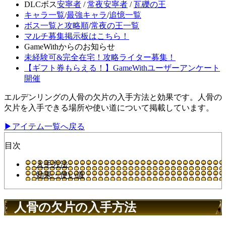
DLCボス
安寧者
/
常夜安寧者
/
瓦礫の王
キャラ一覧
/
最強キャラ
/
追憶一覧
ボス一覧と攻略順
/
常夜の王一覧
マルチ募集掲示板はこちら！
GameWithからのお知らせ
未経験可&完全在宅！攻略ライター募集！
【ギフト券もらえる！】GameWithユーザーアンケート
開催
エルデンリングの人骨の欠片の入手方法と効果です。人骨の
欠片を入手できる場所や使い道について掲載しています。
▶アイテム一覧へ戻る
目次
入手方法
効果・使い道
人骨の欠片の入手方法