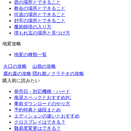
砦の場所とできること
教会の場所とできること
坑道の場所とできること
封牢の場所とできること
魔術師塔の入り方
埋もれ宝の場所と見つけ方
地変攻略
地変の種類一覧
火口の攻略
山嶺の攻略
腐れ森の攻略
隠れ都ノクラテオの攻略
購入前に読みたい
発売日・対応機種・ハード
推奨スペックとおすすめPC
事前ダウンロードのやり方
予約特典と値段まとめ
エディションの違いとおすすめ
クロスプレイはできる？
難易度変更はできる？