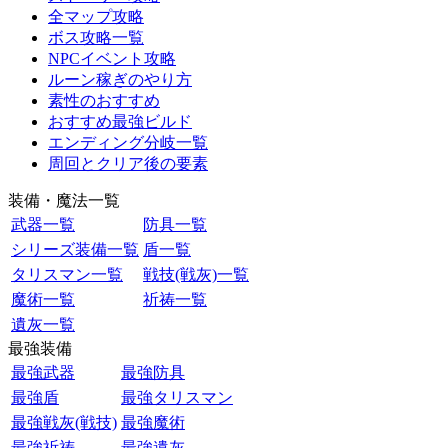
全マップ攻略
ボス攻略一覧
NPCイベント攻略
ルーン稼ぎのやり方
素性のおすすめ
おすすめ最強ビルド
エンディング分岐一覧
周回とクリア後の要素
装備・魔法一覧
武器一覧
防具一覧
シリーズ装備一覧
盾一覧
タリスマン一覧
戦技(戦灰)一覧
魔術一覧
祈祷一覧
遺灰一覧
最強装備
最強武器
最強防具
最強盾
最強タリスマン
最強戦灰(戦技)
最強魔術
最強祈祷
最強遺灰