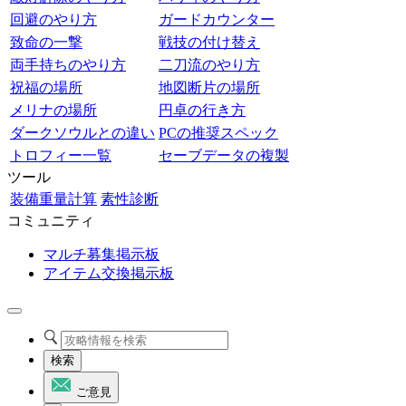
回避のやり方
ガードカウンター
致命の一撃
戦技の付け替え
両手持ちのやり方
二刀流のやり方
祝福の場所
地図断片の場所
メリナの場所
円卓の行き方
ダークソウルとの違い
PCの推奨スペック
トロフィー一覧
セーブデータの複製
ツール
装備重量計算
素性診断
コミュニティ
マルチ募集掲示板
アイテム交換掲示板
検索
ご意見