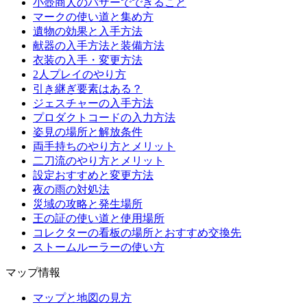
小壺商人のバザーでできること
マークの使い道と集め方
遺物の効果と入手方法
献器の入手方法と装備方法
衣装の入手・変更方法
2人プレイのやり方
引き継ぎ要素はある？
ジェスチャーの入手方法
プロダクトコードの入力方法
姿見の場所と解放条件
両手持ちのやり方とメリット
二刀流のやり方とメリット
設定おすすめと変更方法
夜の雨の対処法
災域の攻略と発生場所
王の証の使い道と使用場所
コレクターの看板の場所とおすすめ交換先
ストームルーラーの使い方
マップ情報
マップと地図の見方