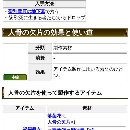
入手方法
・
聖別雪原の地下墓
で拾う
・骸骨(死に生きる者たち)からドロップ
人骨の欠片の効果と使い道
分類
製作素材
消費
-
アイテム製作に用いる素材のひと
効果
つ。
本編
人骨の欠片を使って製作するアイテム
アイテム
素材
落葉花
×1
人骨の欠片
×1
祝福擬き