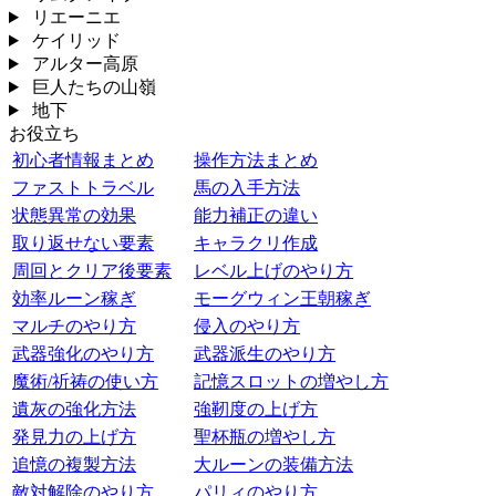
リエーニエ
ケイリッド
アルター高原
巨人たちの山嶺
地下
お役立ち
初心者情報まとめ
操作方法まとめ
ファストトラベル
馬の入手方法
状態異常の効果
能力補正の違い
取り返せない要素
キャラクリ作成
周回とクリア後要素
レベル上げのやり方
効率ルーン稼ぎ
モーグウィン王朝稼ぎ
マルチのやり方
侵入のやり方
武器強化のやり方
武器派生のやり方
魔術/祈祷の使い方
記憶スロットの増やし方
遺灰の強化方法
強靭度の上げ方
発見力の上げ方
聖杯瓶の増やし方
追憶の複製方法
大ルーンの装備方法
敵対解除のやり方
パリィのやり方