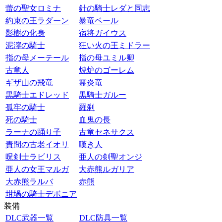
蕾の聖女ロミナ
針の騎士レダと同志
約束の王ラダーン
暴竜ベール
影樹の化身
宿将ガイウス
泥濘の騎士
狂い火の王ミドラー
指の母メーテール
指の母ユミル卿
古竜人
焼炉のゴーレム
ギザ山の飛竜
霊炎竜
黒騎士エドレッド
黒騎士ガルー
孤牢の騎士
羅刹
死の騎士
血鬼の長
ラーナの踊り子
古竜セネサクス
責問の古老イオリ
嘆き人
呪剣士ラビリス
亜人の剣聖オンジ
亜人の女王マルガ
大赤熊ルガリア
大赤熊ラルバ
赤熊
坩堝の騎士デボニア
装備
DLC武器一覧
DLC防具一覧