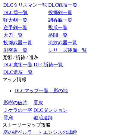
DLCタリスマン一覧
DLC戦技一覧
DLC盾一覧
投擲剣一覧
軽大剣一覧
調香瓶一覧
逆手剣一覧
獣爪一覧
大刀一覧
格闘一覧
投擲武器一覧
流紋武器一覧
刺突盾一覧
シリーズ装備一覧
魔術 / 祈祷 / 遺灰
DLC魔術一覧
DLC祈祷一覧
DLC遺灰一覧
マップ情報
DLCマップ一覧｜影の地
影樹の破片
霊灰
ミケラの十字
DLCダンジョン
霊廟
鍛冶遺跡
ストーリーマップ攻略
塔の街ベルラート
エンシスの城砦