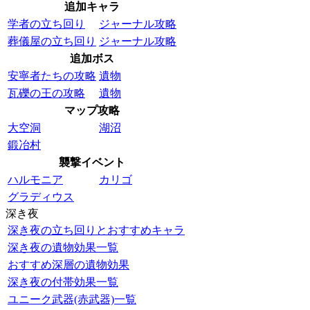
追加キャラ
学者の立ち回り
ジャーナル攻略
葬儀屋の立ち回り
ジャーナル攻略
追加ボス
安寧者たちの攻略
遺物
瓦礫の王の攻略
遺物
マップ攻略
大空洞
湖沼
鍛冶村
襲撃イベント
ハルモニア
カリゴ
グラディウス
深き夜
深き夜の立ち回りとおすすめキャラ
深き夜の遺物効果一覧
おすすめ深層の遺物効果
深き夜の付帯効果一覧
ユニーク武器(赤武器)一覧