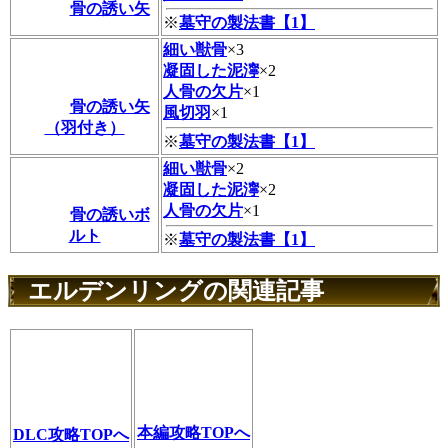
骨の誘い矢
※
墓守の製法書【1】
細い獣骨
×3
凝固した泥濘
×2
人骨の欠片
×1
骨の誘い矢
風切羽
×1
（羽付き）
※
墓守の製法書【1】
細い獣骨
×2
凝固した泥濘
×2
人骨の欠片
×1
骨の誘いボ
ルト
※
墓守の製法書【1】
エルデンリングの関連記事
本編攻略TOPへ
DLC攻略TOPへ