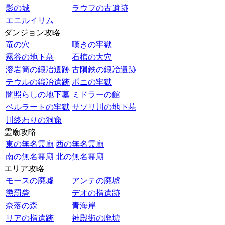
影の城
ラウフの古遺跡
エニルイリム
ダンジョン攻略
竜の穴
嘆きの牢獄
霧谷の地下墓
石棺の大穴
溶岩筒の鍛冶遺跡
古隕鉄の鍛冶遺跡
テウルの鍛冶遺跡
ボニの牢獄
闇照らしの地下墓
ミドラーの館
ベルラートの牢獄
サソリ川の地下墓
川終わりの洞窟
霊廟攻略
東の無名霊廟
西の無名霊廟
南の無名霊廟
北の無名霊廟
エリア攻略
モースの廃墟
アンテの廃墟
懲罰砦
デオの指遺跡
奈落の森
青海岸
リアの指遺跡
神殿街の廃墟