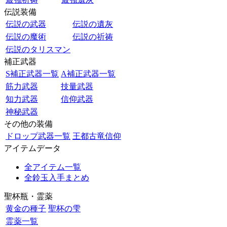
伝説装備
伝説の武器
伝説の遺灰
伝説の魔術
伝説の祈祷
伝説のタリスマン
補正武器
S補正武器一覧
A補正武器一覧
筋力武器
技量武器
知力武器
信仰武器
神秘武器
その他の装備
ドロップ武器一覧
王都古竜信仰
アイテムデータ
全アイテム一覧
全鈴玉入手まとめ
聖杯瓶・霊薬
黄金の種子
聖杯の雫
霊薬一覧