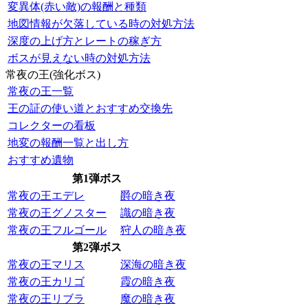
変異体(赤い敵)の報酬と種類
地図情報が欠落している時の対処方法
深度の上げ方とレートの稼ぎ方
ボスが見えない時の対処方法
常夜の王(強化ボス)
常夜の王一覧
王の証の使い道とおすすめ交換先
コレクターの看板
地変の報酬一覧と出し方
おすすめ遺物
第1弾ボス
常夜の王エデレ
爵の暗き夜
常夜の王グノスター
識の暗き夜
常夜の王フルゴール
狩人の暗き夜
第2弾ボス
常夜の王マリス
深海の暗き夜
常夜の王カリゴ
霞の暗き夜
常夜の王リブラ
魔の暗き夜