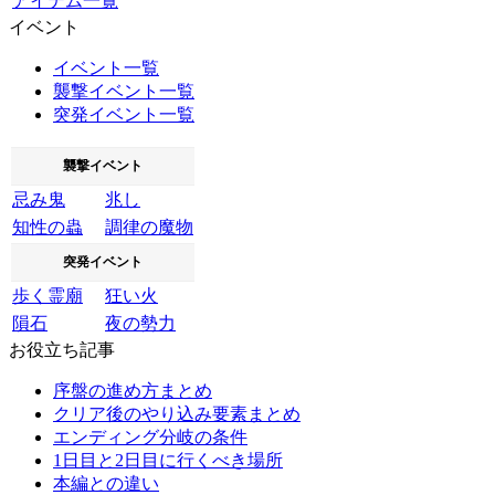
アイテム一覧
イベント
イベント一覧
襲撃イベント一覧
突発イベント一覧
襲撃イベント
忌み鬼
兆し
知性の蟲
調律の魔物
突発イベント
歩く霊廟
狂い火
隕石
夜の勢力
お役立ち記事
序盤の進め方まとめ
クリア後のやり込み要素まとめ
エンディング分岐の条件
1日目と2日目に行くべき場所
本編との違い