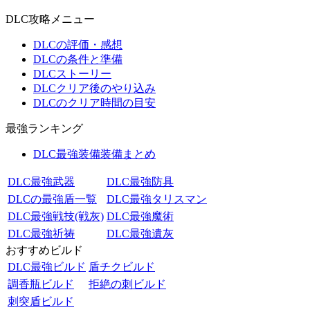
DLC攻略メニュー
DLCの評価・感想
DLCの条件と準備
DLCストーリー
DLCクリア後のやり込み
DLCのクリア時間の目安
最強ランキング
DLC最強装備装備まとめ
DLC最強武器
DLC最強防具
DLCの最強盾一覧
DLC最強タリスマン
DLC最強戦技(戦灰)
DLC最強魔術
DLC最強祈祷
DLC最強遺灰
おすすめビルド
DLC最強ビルド
盾チクビルド
調香瓶ビルド
拒絶の刺ビルド
刺突盾ビルド