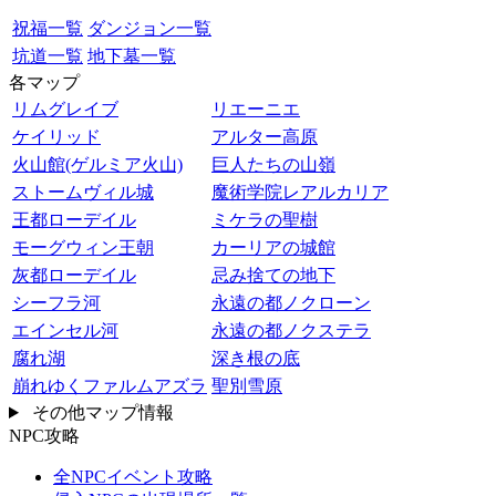
祝福一覧
ダンジョン一覧
坑道一覧
地下墓一覧
各マップ
リムグレイブ
リエーニエ
ケイリッド
アルター高原
火山館(ゲルミア火山)
巨人たちの山嶺
ストームヴィル城
魔術学院レアルカリア
王都ローデイル
ミケラの聖樹
モーグウィン王朝
カーリアの城館
灰都ローデイル
忌み捨ての地下
シーフラ河
永遠の都ノクローン
エインセル河
永遠の都ノクステラ
腐れ湖
深き根の底
崩れゆくファルムアズラ
聖別雪原
その他マップ情報
NPC攻略
全NPCイベント攻略