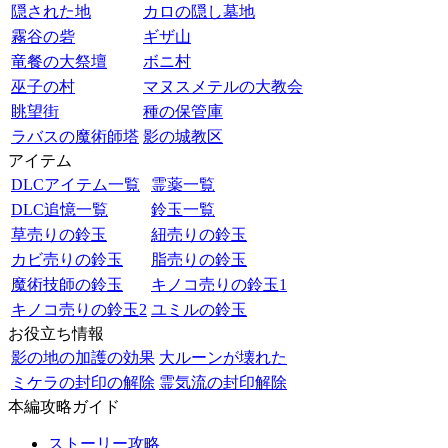
隠された地
カロの隠し墓地
霧谷の砦
ギザ山
竜餐の大祭壇
ボニ村
巫子の村
マヌスメテルの大教会
眺望街
種の保管庫
ラバスの魔術師塔
影の城教区
アイテム
DLCアイテム一覧
霊薬一覧
DLC追憶一覧
鈴玉一覧
草売りの鈴玉
紐売りの鈴玉
カビ売りの鈴玉
脂売りの鈴玉
魔術技師の鈴玉
キノコ売りの鈴玉1
キノコ売りの鈴玉2
ユミルの鈴玉
お役立ち情報
影の地の加護の効果
大ルーンが壊れた
ミケラの封印の解除
霊気流の封印解除
本編攻略ガイド
ストーリー攻略