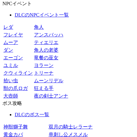
NPCイベント
DLCのNPCイベント一覧
レダ
角人
フレイヤ
アンスバッハ
ムーア
ティエリエ
ダン
角人の老婆
エーゴン
竜餐の巫女
ユミル
ヨラーン
クウィライン
トリーナ
拾い虫
ムーンリデル
獣の爪ロガ
狂える手
大壺師
夜の剣士アンナ
ボス攻略
DLCのボス一覧
神獣獅子舞
双月の騎士レラーナ
黄金カバ
串刺し公メスメル