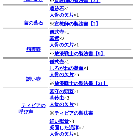
※
宣教師の製法書【2】
遺跡石
×1
人骨の欠片
×1
言の葉石
※
宣教師の製法書【2】
儀式壺
×1
墓紫
×2
人骨の欠片
×1
怨霊壺
※
放浪戦士の製法書【9】
儀式壺
×1
しろがねの凝血
×1
人骨の欠片
×5
誘い壺
※
放浪戦士の製法書【21】
墓守の頭蓋
×1
墓鈴虫
×3
人骨の欠片
×1
ティビアの
呼び声
※
ティビアの製法書
細い獣骨
×3
凝固した泥濘
×2
人骨の欠片
×1