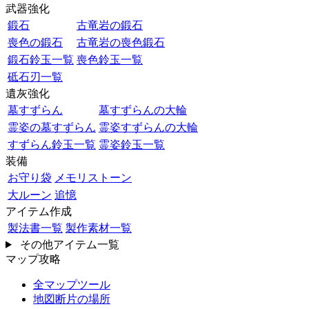
武器強化
鍛石
古竜岩の鍛石
喪色の鍛石
古竜岩の喪色鍛石
鍛石鈴玉一覧
喪色鈴玉一覧
砥石刃一覧
遺灰強化
墓すずらん
墓すずらんの大輪
霊姿の墓すずらん
霊姿すずらんの大輪
すずらん鈴玉一覧
霊姿鈴玉一覧
装備
お守り袋
メモリストーン
大ルーン
追憶
アイテム作成
製法書一覧
製作素材一覧
その他アイテム一覧
マップ攻略
全マップツール
地図断片の場所