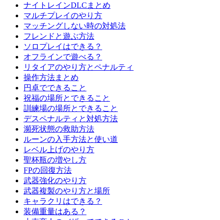
ナイトレインDLCまとめ
マルチプレイのやり方
マッチングしない時の対処法
フレンドと遊ぶ方法
ソロプレイはできる？
オフラインで遊べる？
リタイアのやり方とペナルティ
操作方法まとめ
円卓でできること
祝福の場所とできること
訓練場の場所とできること
デスペナルティと対処方法
瀕死状態の救助方法
ルーンの入手方法と使い道
レベル上げのやり方
聖杯瓶の増やし方
FPの回復方法
武器強化のやり方
武器複製のやり方と場所
キャラクリはできる？
装備重量はある？