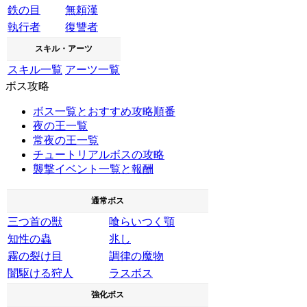
鉄の目
無頼漢
執行者
復讐者
スキル・アーツ
スキル一覧
アーツ一覧
ボス攻略
ボス一覧とおすすめ攻略順番
夜の王一覧
常夜の王一覧
チュートリアルボスの攻略
襲撃イベント一覧と報酬
通常ボス
三つ首の獣
喰らいつく顎
知性の蟲
兆し
霧の裂け目
調律の魔物
闇駆ける狩人
ラスボス
強化ボス