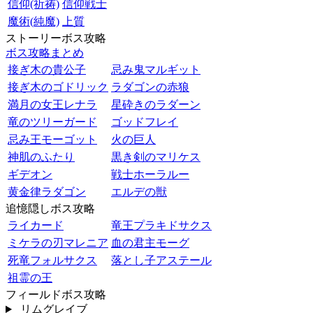
信仰(祈祷)
信仰戦士
魔術(純魔)
上質
ストーリーボス攻略
ボス攻略まとめ
接ぎ木の貴公子
忌み鬼マルギット
接ぎ木のゴドリック
ラダゴンの赤狼
満月の女王レナラ
星砕きのラダーン
竜のツリーガード
ゴッドフレイ
忌み王モーゴット
火の巨人
神肌のふたり
黒き剣のマリケス
ギデオン
戦士ホーラルー
黄金律ラダゴン
エルデの獣
追憶隠しボス攻略
ライカード
竜王プラキドサクス
ミケラの刃マレニア
血の君主モーグ
死竜フォルサクス
落とし子アステール
祖霊の王
フィールドボス攻略
リムグレイブ