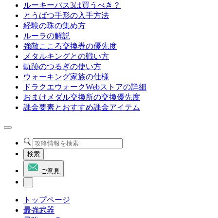
ルーキーパス3は買うべき？
とうばつ手形の入手方法
経験の珠の集め方
ルーラの解説
強敵こころ交換券の優先度
メタルキングとの戦い方
軌跡のつるぎの使い方
ウォーキング家族の仕様
ドラクエウォークWebストアの詳細
おまけメダル交換所の交換優先度
課金要素とおすすめ課金アイテム
検索
ご意見
トップページ
最強武器