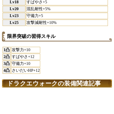
Lv18
すばやさ+5
Lv20
混乱耐性+5%
Lv23
守備力+5
Lv25
攻撃減耐性+10%
限界突破の習得スキル
1凸
攻撃力+10
2凸
すばやさ+12
3凸
守備力+10
4凸
さいだいHP+12
ドラクエウォークの装備関連記事