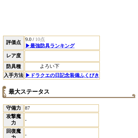
9.0
/
10点
評価点
▶最強防具ランキング
レア度
よろい下
防具種
入手方法
▶ドラクエの日記念装備ふくびき
最大ステータス
守備力
87
攻撃魔
-
力
回復魔
-
力