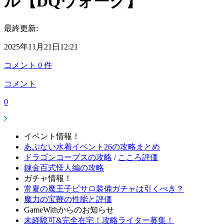
ル【DQウォーク】
最終更新:
2025年11月21日12:21
コメント
0
件
コメント
0
イベント情報！
あぶない水着イベント26の攻略まとめ
ドラゴンコープスの攻略
/
こころ評価
錬金百式怪人編の攻略
ガチャ情報！
常夏の魔王子ピサロ装備ガチャは引くべき？
魔力の宝鞭の性能と評価
GameWithからのお知らせ
未経験可&完全在宅！攻略ライター募集！