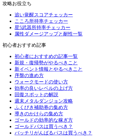
攻略お役立ち
追い覚醒スコアチェッカー
こころ所持率チェッカー
星5武器所持率チェッカー
属性ダメージアップと耐性一覧
初心者おすすめ記事
初心者におすすめの記事一覧
新規・復帰勢がやるべきこと
新イベント情報とやるべきこと
序盤の進め方
ウォークモードの使い方
効率の良いレベルの上げ方
回復スポットの解説
週末メタルダンジョン攻略
ふくびき補助券の集め方
導きのかけらの集め方
ゴールドの効率的な稼ぎ方
ゴールドパスは買うべき？
バッチリがんばるパスは買うべき？