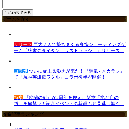
ゲームを探す
リリース
巨大メカで撃ちまくる爽快シューティングゲ
ーム『終末のタイタン：ラストラッシュ』リリース！
コラボ
ついに虎王＆影虎が来た！『鋼嵐 - メカラシ』
で「魔神英雄伝ワタル」コラボ後半が開催！
特集
『鈴蘭の剣』が2周年を迎え、新章「氷と血の
道」を解禁ッ！記念イベントの報酬もお見逃し無く！
攻略記事ランキング