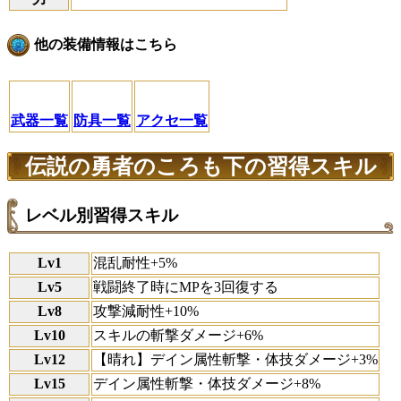
他の装備情報はこちら
武器一覧
防具一覧
アクセ一覧
伝説の勇者のころも下の習得スキル
レベル別習得スキル
Lv1
混乱耐性+5%
Lv5
戦闘終了時にMPを3回復する
Lv8
攻撃減耐性+10%
Lv10
スキルの斬撃ダメージ+6%
Lv12
【晴れ】デイン属性斬撃・体技ダメージ+3%
Lv15
デイン属性斬撃・体技ダメージ+8%