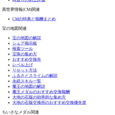
異世界情報(CM)関連
CMの特典と報酬まとめ
宝の地図関連
宝の地図の解説
シェア掲示板
検索ツール
宝珠の集め方
おすすめ交換先
レベル上げ
リセット方法
ふるさとスライムの解説
永続スキル一覧
魔王の地図の解説
魔王メダルのおすすめ交換報酬
大地の石版の効率的な集め方
大地の石版交換所のおすすめ交換優先度
ちいさなメダル関連