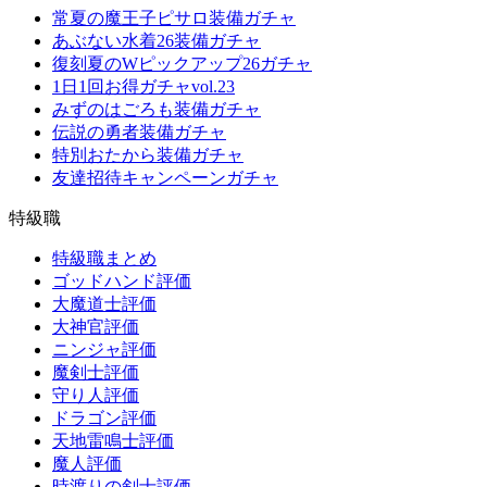
常夏の魔王子ピサロ装備ガチャ
あぶない水着26装備ガチャ
復刻夏のWピックアップ26ガチャ
1日1回お得ガチャvol.23
みずのはごろも装備ガチャ
伝説の勇者装備ガチャ
特別おたから装備ガチャ
友達招待キャンペーンガチャ
特級職
特級職まとめ
ゴッドハンド評価
大魔道士評価
大神官評価
ニンジャ評価
魔剣士評価
守り人評価
ドラゴン評価
天地雷鳴士評価
魔人評価
時渡りの剣士評価