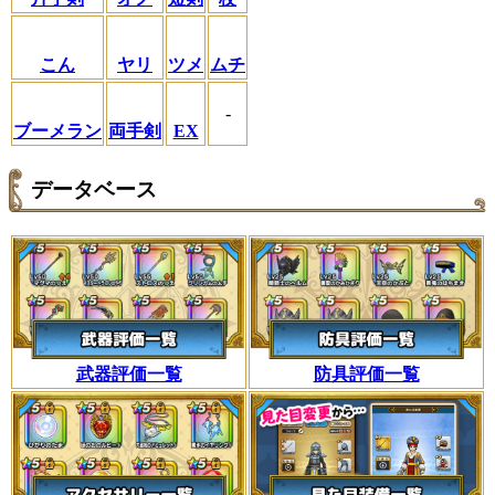
こん
ヤリ
ツメ
ムチ
-
ブーメラン
両手剣
EX
データベース
武器評価一覧
防具評価一覧