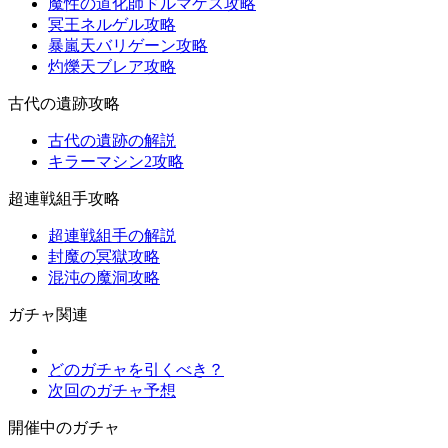
魔性の道化師ドルマゲス攻略
冥王ネルゲル攻略
暴嵐天バリゲーン攻略
灼爍天ブレア攻略
古代の遺跡攻略
古代の遺跡の解説
キラーマシン2攻略
超連戦組手攻略
超連戦組手の解説
封魔の冥獄攻略
混沌の魔洞攻略
ガチャ関連
どのガチャを引くべき？
次回のガチャ予想
開催中のガチャ