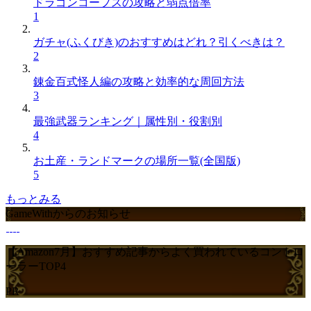
ドラゴンコープスの攻略と弱点倍率
1
ガチャ(ふくびき)のおすすめはどれ？引くべきは？
2
錬金百式怪人編の攻略と効率的な周回方法
3
最強武器ランキング｜属性別・役割別
4
お土産・ランドマークの場所一覧(全国版)
5
もっとみる
GameWithからのお知らせ
【Amazon7月】おすすめ記事からよく買われているコントロ
ーラーTOP4
PR