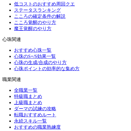
低コストのおすすめ周回クエ
ステータスランキング
こころの確定条件の解説
こころ覚醒のやり方
魔王覚醒のやり方
心珠関連
おすすめ心珠一覧
心珠のS+/S効果一覧
心珠の生成/合成のやり方
心珠ポイントの効率的な集め方
職業関連
全職業一覧
特級職まとめ
上級職まとめ
ダーマの試練の攻略
転職おすすめルート
永続スキル一覧
おすすめの職業熟練度