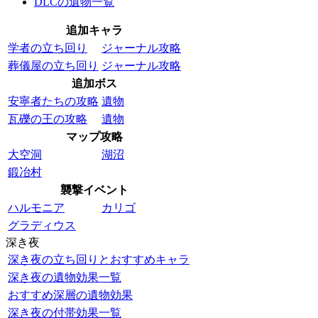
DLCの遺物一覧
追加キャラ
学者の立ち回り
ジャーナル攻略
葬儀屋の立ち回り
ジャーナル攻略
追加ボス
安寧者たちの攻略
遺物
瓦礫の王の攻略
遺物
マップ攻略
大空洞
湖沼
鍛冶村
襲撃イベント
ハルモニア
カリゴ
グラディウス
深き夜
深き夜の立ち回りとおすすめキャラ
深き夜の遺物効果一覧
おすすめ深層の遺物効果
深き夜の付帯効果一覧