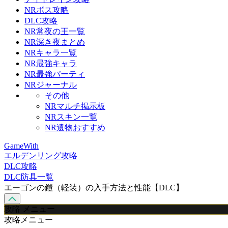
NRボス攻略
DLC攻略
NR常夜の王一覧
NR深き夜まとめ
NRキャラ一覧
NR最強キャラ
NR最強パーティ
NRジャーナル
その他
NRマルチ掲示板
NRスキン一覧
NR遺物おすすめ
GameWith
エルデンリング攻略
DLC攻略
DLC防具一覧
エーゴンの鎧（軽装）の入手方法と性能【DLC】
攻略 メニュー
攻略メニュー