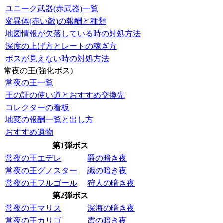
ユニーク武器(赤武器)一覧
変異体(赤い敵)の報酬と種類
地図情報が欠落している時の対処方法
深度の上げ方とレートの稼ぎ方
ボスが見えない時の対処方法
常夜の王(強化ボス)
常夜の王一覧
王の証の使い道とおすすめ交換先
コレクターの看板
地変の報酬一覧と出し方
おすすめ遺物
第1弾ボス
常夜の王エデレ
爵の暗き夜
常夜の王グノスター
識の暗き夜
常夜の王フルゴール
狩人の暗き夜
第2弾ボス
常夜の王マリス
深海の暗き夜
常夜の王カリゴ
霞の暗き夜