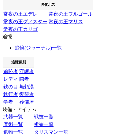
強化ボス
常夜の王エデレ
常夜の王フルゴール
常夜の王グノスター
常夜の王マリス
常夜の王カリゴ
追憶
追憶(ジャーナル)一覧
追憶個別
追跡者
守護者
レディ
隠者
鉄の目
無頼漢
執行者
復讐者
学者
葬儀屋
装備・アイテム
武器一覧
戦技一覧
魔術一覧
祈祷一覧
遺物一覧
タリスマン一覧