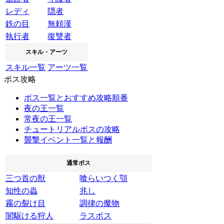
レディ
隠者
鉄の目
無頼漢
執行者
復讐者
スキル・アーツ
スキル一覧
アーツ一覧
ボス攻略
ボス一覧とおすすめ攻略順番
夜の王一覧
常夜の王一覧
チュートリアルボスの攻略
襲撃イベント一覧と報酬
通常ボス
三つ首の獣
喰らいつく顎
知性の蟲
兆し
霧の裂け目
調律の魔物
闇駆ける狩人
ラスボス