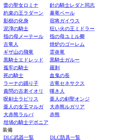
蕾の聖女ロミナ
針の騎士レダと同志
約束の王ラダーン
暴竜ベール
影樹の化身
宿将ガイウス
泥濘の騎士
狂い火の王ミドラー
指の母メーテール
指の母ユミル卿
古竜人
焼炉のゴーレム
ギザ山の飛竜
霊炎竜
黒騎士エドレッド
黒騎士ガルー
孤牢の騎士
羅刹
死の騎士
血鬼の長
ラーナの踊り子
古竜セネサクス
責問の古老イオリ
嘆き人
呪剣士ラビリス
亜人の剣聖オンジ
亜人の女王マルガ
大赤熊ルガリア
大赤熊ラルバ
赤熊
坩堝の騎士デボニア
装備
DLC武器一覧
DLC防具一覧