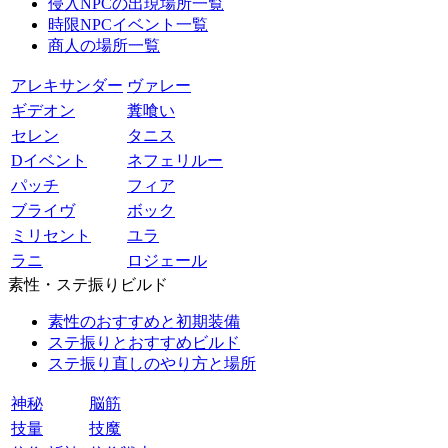
侵入NPCの出現場所一覧
時限NPCイベント一覧
商人の場所一覧
アレキサンダー
ヴァレー
ギデオン
糞喰い
セレン
タニス
Dイベント
ネフェリルー
パッチ
フィア
ブライヴ
ボック
ミリセント
ユラ
ラニ
ロジェール
素性・ステ振りビルド
素性のおすすめと初期装備
ステ振りとおすすめビルド
ステ振り直しのやり方と場所
神秘
脳筋
技量
技魔