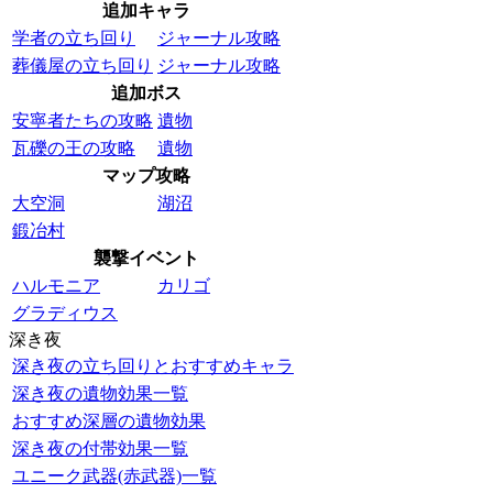
追加キャラ
学者の立ち回り
ジャーナル攻略
葬儀屋の立ち回り
ジャーナル攻略
追加ボス
安寧者たちの攻略
遺物
瓦礫の王の攻略
遺物
マップ攻略
大空洞
湖沼
鍛冶村
襲撃イベント
ハルモニア
カリゴ
グラディウス
深き夜
深き夜の立ち回りとおすすめキャラ
深き夜の遺物効果一覧
おすすめ深層の遺物効果
深き夜の付帯効果一覧
ユニーク武器(赤武器)一覧