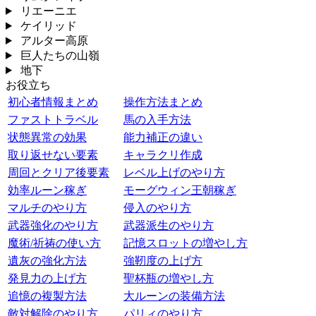
リエーニエ
ケイリッド
アルター高原
巨人たちの山嶺
地下
お役立ち
初心者情報まとめ
操作方法まとめ
ファストトラベル
馬の入手方法
状態異常の効果
能力補正の違い
取り返せない要素
キャラクリ作成
周回とクリア後要素
レベル上げのやり方
効率ルーン稼ぎ
モーグウィン王朝稼ぎ
マルチのやり方
侵入のやり方
武器強化のやり方
武器派生のやり方
魔術/祈祷の使い方
記憶スロットの増やし方
遺灰の強化方法
強靭度の上げ方
発見力の上げ方
聖杯瓶の増やし方
追憶の複製方法
大ルーンの装備方法
敵対解除のやり方
パリィのやり方