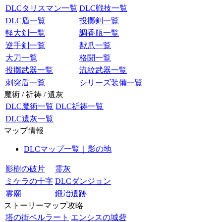
DLCタリスマン一覧
DLC戦技一覧
DLC盾一覧
投擲剣一覧
軽大剣一覧
調香瓶一覧
逆手剣一覧
獣爪一覧
大刀一覧
格闘一覧
投擲武器一覧
流紋武器一覧
刺突盾一覧
シリーズ装備一覧
魔術 / 祈祷 / 遺灰
DLC魔術一覧
DLC祈祷一覧
DLC遺灰一覧
マップ情報
DLCマップ一覧｜影の地
影樹の破片
霊灰
ミケラの十字
DLCダンジョン
霊廟
鍛冶遺跡
ストーリーマップ攻略
塔の街ベルラート
エンシスの城砦