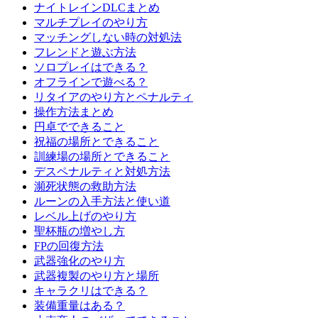
ナイトレインDLCまとめ
マルチプレイのやり方
マッチングしない時の対処法
フレンドと遊ぶ方法
ソロプレイはできる？
オフラインで遊べる？
リタイアのやり方とペナルティ
操作方法まとめ
円卓でできること
祝福の場所とできること
訓練場の場所とできること
デスペナルティと対処方法
瀕死状態の救助方法
ルーンの入手方法と使い道
レベル上げのやり方
聖杯瓶の増やし方
FPの回復方法
武器強化のやり方
武器複製のやり方と場所
キャラクリはできる？
装備重量はある？