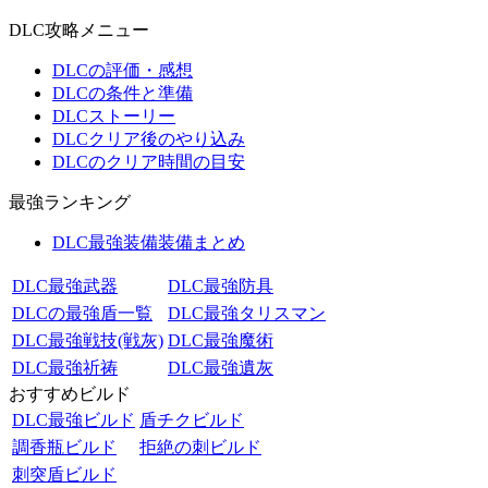
DLC攻略メニュー
DLCの評価・感想
DLCの条件と準備
DLCストーリー
DLCクリア後のやり込み
DLCのクリア時間の目安
最強ランキング
DLC最強装備装備まとめ
DLC最強武器
DLC最強防具
DLCの最強盾一覧
DLC最強タリスマン
DLC最強戦技(戦灰)
DLC最強魔術
DLC最強祈祷
DLC最強遺灰
おすすめビルド
DLC最強ビルド
盾チクビルド
調香瓶ビルド
拒絶の刺ビルド
刺突盾ビルド