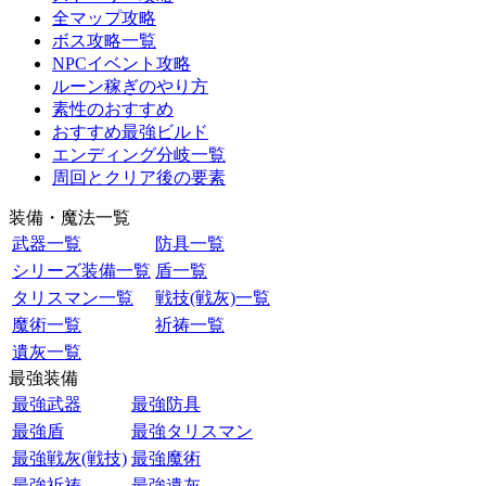
全マップ攻略
ボス攻略一覧
NPCイベント攻略
ルーン稼ぎのやり方
素性のおすすめ
おすすめ最強ビルド
エンディング分岐一覧
周回とクリア後の要素
装備・魔法一覧
武器一覧
防具一覧
シリーズ装備一覧
盾一覧
タリスマン一覧
戦技(戦灰)一覧
魔術一覧
祈祷一覧
遺灰一覧
最強装備
最強武器
最強防具
最強盾
最強タリスマン
最強戦灰(戦技)
最強魔術
最強祈祷
最強遺灰