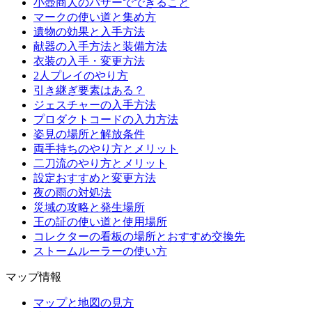
小壺商人のバザーでできること
マークの使い道と集め方
遺物の効果と入手方法
献器の入手方法と装備方法
衣装の入手・変更方法
2人プレイのやり方
引き継ぎ要素はある？
ジェスチャーの入手方法
プロダクトコードの入力方法
姿見の場所と解放条件
両手持ちのやり方とメリット
二刀流のやり方とメリット
設定おすすめと変更方法
夜の雨の対処法
災域の攻略と発生場所
王の証の使い道と使用場所
コレクターの看板の場所とおすすめ交換先
ストームルーラーの使い方
マップ情報
マップと地図の見方