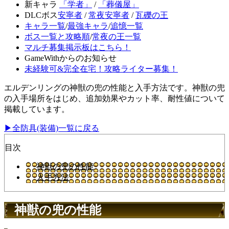
新キャラ
「学者」
/
「葬儀屋」
DLCボス
安寧者
/
常夜安寧者
/
瓦礫の王
キャラ一覧
/
最強キャラ
/
追憶一覧
ボス一覧と攻略順
/
常夜の王一覧
マルチ募集掲示板はこちら！
GameWithからのお知らせ
未経験可&完全在宅！攻略ライター募集！
エルデンリングの神獣の兜の性能と入手方法です。神獣の兜
の入手場所をはじめ、追加効果やカット率、耐性値について
掲載しています。
▶全防具(装備)一覧に戻る
目次
神獣の兜の性能
入手方法
神獣の兜の性能