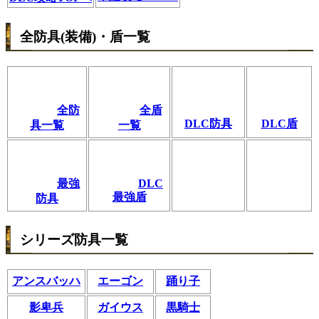
全防具(装備)・盾一覧
全防
全盾
DLC防具
DLC盾
具一覧
一覧
最強
DLC
最強盾
防具
シリーズ防具一覧
アンスバッハ
エーゴン
踊り子
影卑兵
ガイウス
黒騎士