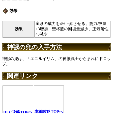
効果
嵐系の威力を4%上昇させる。筋力/技量
効果
+3増加、聖杯瓶の回復量減少、正気耐性
45減少
神獣の兜の入手方法
神獣の兜は、「エニルイリム」の神獣戦士からまれにドロッ
プ。
関連リンク
本編攻略TOPへ
DLC攻略TOPへ