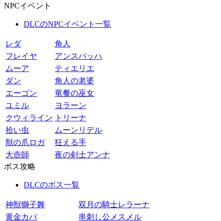
NPCイベント
DLCのNPCイベント一覧
レダ
角人
フレイヤ
アンスバッハ
ムーア
ティエリエ
ダン
角人の老婆
エーゴン
竜餐の巫女
ユミル
ヨラーン
クウィライン
トリーナ
拾い虫
ムーンリデル
獣の爪ロガ
狂える手
大壺師
夜の剣士アンナ
ボス攻略
DLCのボス一覧
神獣獅子舞
双月の騎士レラーナ
黄金カバ
串刺し公メスメル