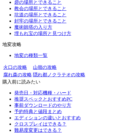
砦の場所とできること
教会の場所とできること
坑道の場所とできること
封牢の場所とできること
魔術師塔の入り方
埋もれ宝の場所と見つけ方
地変攻略
地変の種類一覧
火口の攻略
山嶺の攻略
腐れ森の攻略
隠れ都ノクラテオの攻略
購入前に読みたい
発売日・対応機種・ハード
推奨スペックとおすすめPC
事前ダウンロードのやり方
予約特典と値段まとめ
エディションの違いとおすすめ
クロスプレイはできる？
難易度変更はできる？