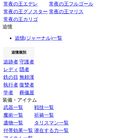
常夜の王エデレ
常夜の王フルゴール
常夜の王グノスター
常夜の王マリス
常夜の王カリゴ
追憶
追憶(ジャーナル)一覧
追憶個別
追跡者
守護者
レディ
隠者
鉄の目
無頼漢
執行者
復讐者
学者
葬儀屋
装備・アイテム
武器一覧
戦技一覧
魔術一覧
祈祷一覧
遺物一覧
タリスマン一覧
付帯効果一覧
潜在する力一覧