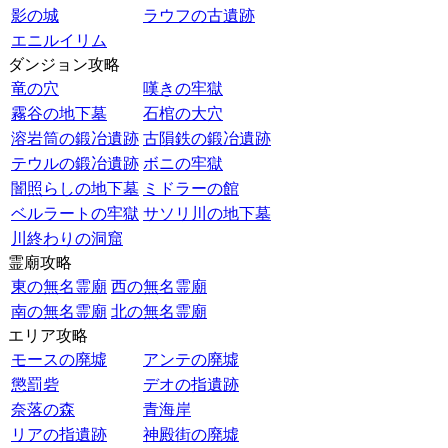
影の城
ラウフの古遺跡
エニルイリム
ダンジョン攻略
竜の穴
嘆きの牢獄
霧谷の地下墓
石棺の大穴
溶岩筒の鍛冶遺跡
古隕鉄の鍛冶遺跡
テウルの鍛冶遺跡
ボニの牢獄
闇照らしの地下墓
ミドラーの館
ベルラートの牢獄
サソリ川の地下墓
川終わりの洞窟
霊廟攻略
東の無名霊廟
西の無名霊廟
南の無名霊廟
北の無名霊廟
エリア攻略
モースの廃墟
アンテの廃墟
懲罰砦
デオの指遺跡
奈落の森
青海岸
リアの指遺跡
神殿街の廃墟