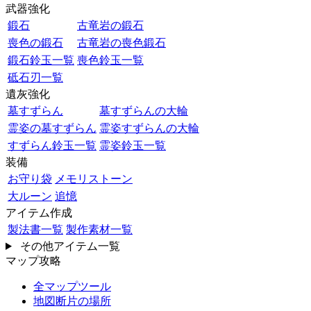
武器強化
鍛石
古竜岩の鍛石
喪色の鍛石
古竜岩の喪色鍛石
鍛石鈴玉一覧
喪色鈴玉一覧
砥石刃一覧
遺灰強化
墓すずらん
墓すずらんの大輪
霊姿の墓すずらん
霊姿すずらんの大輪
すずらん鈴玉一覧
霊姿鈴玉一覧
装備
お守り袋
メモリストーン
大ルーン
追憶
アイテム作成
製法書一覧
製作素材一覧
その他アイテム一覧
マップ攻略
全マップツール
地図断片の場所