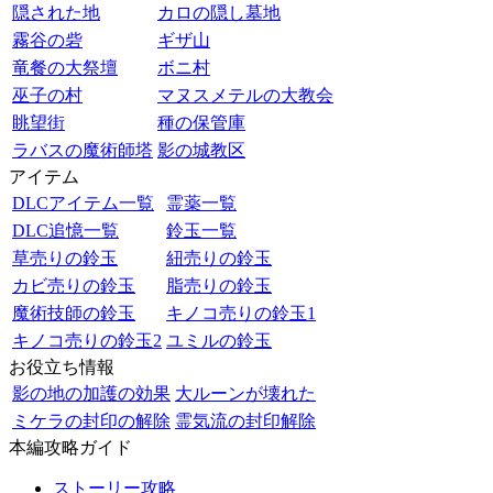
隠された地
カロの隠し墓地
霧谷の砦
ギザ山
竜餐の大祭壇
ボニ村
巫子の村
マヌスメテルの大教会
眺望街
種の保管庫
ラバスの魔術師塔
影の城教区
アイテム
DLCアイテム一覧
霊薬一覧
DLC追憶一覧
鈴玉一覧
草売りの鈴玉
紐売りの鈴玉
カビ売りの鈴玉
脂売りの鈴玉
魔術技師の鈴玉
キノコ売りの鈴玉1
キノコ売りの鈴玉2
ユミルの鈴玉
お役立ち情報
影の地の加護の効果
大ルーンが壊れた
ミケラの封印の解除
霊気流の封印解除
本編攻略ガイド
ストーリー攻略