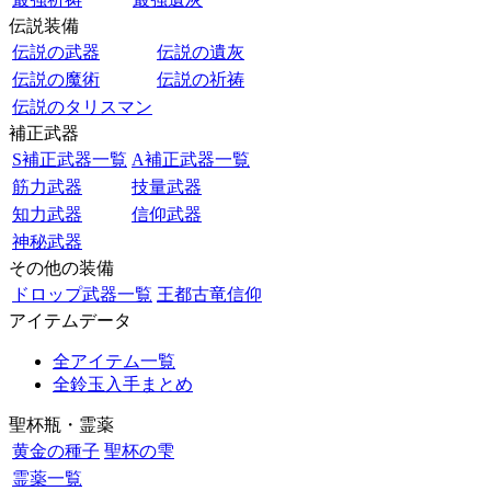
伝説装備
伝説の武器
伝説の遺灰
伝説の魔術
伝説の祈祷
伝説のタリスマン
補正武器
S補正武器一覧
A補正武器一覧
筋力武器
技量武器
知力武器
信仰武器
神秘武器
その他の装備
ドロップ武器一覧
王都古竜信仰
アイテムデータ
全アイテム一覧
全鈴玉入手まとめ
聖杯瓶・霊薬
黄金の種子
聖杯の雫
霊薬一覧