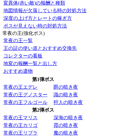
変異体(赤い敵)の報酬と種類
地図情報が欠落している時の対処方法
深度の上げ方とレートの稼ぎ方
ボスが見えない時の対処方法
常夜の王(強化ボス)
常夜の王一覧
王の証の使い道とおすすめ交換先
コレクターの看板
地変の報酬一覧と出し方
おすすめ遺物
第1弾ボス
常夜の王エデレ
爵の暗き夜
常夜の王グノスター
識の暗き夜
常夜の王フルゴール
狩人の暗き夜
第2弾ボス
常夜の王マリス
深海の暗き夜
常夜の王カリゴ
霞の暗き夜
常夜の王リブラ
魔の暗き夜