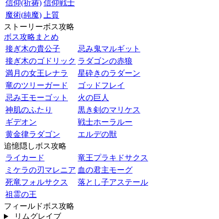
信仰(祈祷)
信仰戦士
魔術(純魔)
上質
ストーリーボス攻略
ボス攻略まとめ
接ぎ木の貴公子
忌み鬼マルギット
接ぎ木のゴドリック
ラダゴンの赤狼
満月の女王レナラ
星砕きのラダーン
竜のツリーガード
ゴッドフレイ
忌み王モーゴット
火の巨人
神肌のふたり
黒き剣のマリケス
ギデオン
戦士ホーラルー
黄金律ラダゴン
エルデの獣
追憶隠しボス攻略
ライカード
竜王プラキドサクス
ミケラの刃マレニア
血の君主モーグ
死竜フォルサクス
落とし子アステール
祖霊の王
フィールドボス攻略
リムグレイブ