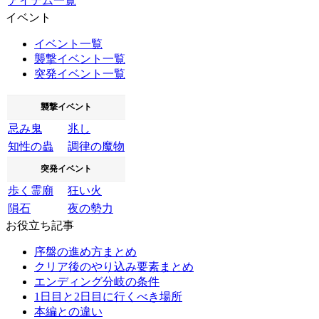
アイテム一覧
イベント
イベント一覧
襲撃イベント一覧
突発イベント一覧
襲撃イベント
忌み鬼
兆し
知性の蟲
調律の魔物
突発イベント
歩く霊廟
狂い火
隕石
夜の勢力
お役立ち記事
序盤の進め方まとめ
クリア後のやり込み要素まとめ
エンディング分岐の条件
1日目と2日目に行くべき場所
本編との違い