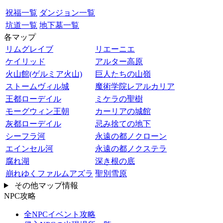
祝福一覧
ダンジョン一覧
坑道一覧
地下墓一覧
各マップ
リムグレイブ
リエーニエ
ケイリッド
アルター高原
火山館(ゲルミア火山)
巨人たちの山嶺
ストームヴィル城
魔術学院レアルカリア
王都ローデイル
ミケラの聖樹
モーグウィン王朝
カーリアの城館
灰都ローデイル
忌み捨ての地下
シーフラ河
永遠の都ノクローン
エインセル河
永遠の都ノクステラ
腐れ湖
深き根の底
崩れゆくファルムアズラ
聖別雪原
その他マップ情報
NPC攻略
全NPCイベント攻略