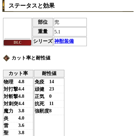
ステータスと効果
部位
兜
重量
5.1
シリーズ
神獣装備
DLC
カット率と耐性値
カット率
耐性値
4.8
14
物理
免疫
4.4
23
対打撃
頑健
4.8
0
対斬撃
正気
4.4
11
対刺突
抗死
3.8
8
魔力
強靭度
4.0
炎
3.6
雷
3.8
聖