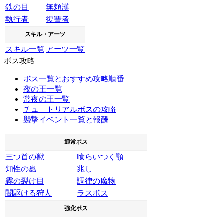
鉄の目
無頼漢
執行者
復讐者
スキル・アーツ
スキル一覧
アーツ一覧
ボス攻略
ボス一覧とおすすめ攻略順番
夜の王一覧
常夜の王一覧
チュートリアルボスの攻略
襲撃イベント一覧と報酬
通常ボス
三つ首の獣
喰らいつく顎
知性の蟲
兆し
霧の裂け目
調律の魔物
闇駆ける狩人
ラスボス
強化ボス