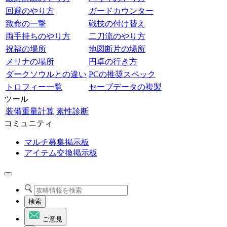
回避のやり方
ガードカウンター
致命の一撃
戦技の付け替え
両手持ちのやり方
二刀流のやり方
祝福の場所
地図断片の場所
メリナの場所
円卓の行き方
ダークソウルとの違い
PCの推奨スペック
トロフィー一覧
セーブデータの複製
ツール
装備重量計算
素性診断
コミュニティ
マルチ募集掲示板
アイテム交換掲示板
検索
ご意見