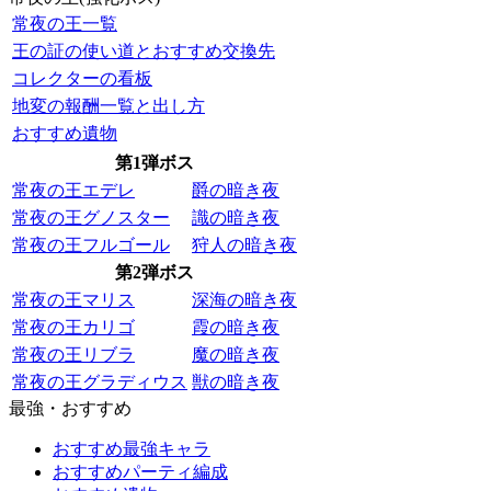
常夜の王一覧
王の証の使い道とおすすめ交換先
コレクターの看板
地変の報酬一覧と出し方
おすすめ遺物
第1弾ボス
常夜の王エデレ
爵の暗き夜
常夜の王グノスター
識の暗き夜
常夜の王フルゴール
狩人の暗き夜
第2弾ボス
常夜の王マリス
深海の暗き夜
常夜の王カリゴ
霞の暗き夜
常夜の王リブラ
魔の暗き夜
常夜の王グラディウス
獣の暗き夜
最強・おすすめ
おすすめ最強キャラ
おすすめパーティ編成