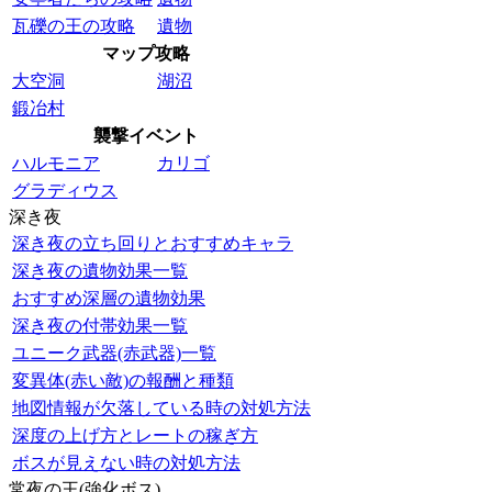
瓦礫の王の攻略
遺物
マップ攻略
大空洞
湖沼
鍛冶村
襲撃イベント
ハルモニア
カリゴ
グラディウス
深き夜
深き夜の立ち回りとおすすめキャラ
深き夜の遺物効果一覧
おすすめ深層の遺物効果
深き夜の付帯効果一覧
ユニーク武器(赤武器)一覧
変異体(赤い敵)の報酬と種類
地図情報が欠落している時の対処方法
深度の上げ方とレートの稼ぎ方
ボスが見えない時の対処方法
常夜の王(強化ボス)