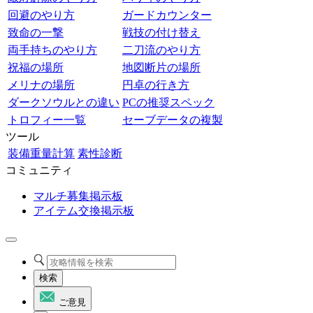
回避のやり方
ガードカウンター
致命の一撃
戦技の付け替え
両手持ちのやり方
二刀流のやり方
祝福の場所
地図断片の場所
メリナの場所
円卓の行き方
ダークソウルとの違い
PCの推奨スペック
トロフィー一覧
セーブデータの複製
ツール
装備重量計算
素性診断
コミュニティ
マルチ募集掲示板
アイテム交換掲示板
検索
ご意見