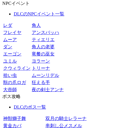
NPCイベント
DLCのNPCイベント一覧
レダ
角人
フレイヤ
アンスバッハ
ムーア
ティエリエ
ダン
角人の老婆
エーゴン
竜餐の巫女
ユミル
ヨラーン
クウィライン
トリーナ
拾い虫
ムーンリデル
獣の爪ロガ
狂える手
大壺師
夜の剣士アンナ
ボス攻略
DLCのボス一覧
神獣獅子舞
双月の騎士レラーナ
黄金カバ
串刺し公メスメル