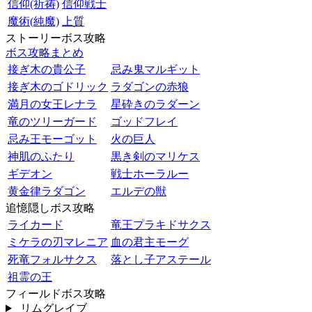
信仰(祈祷)
信仰戦士
魔術(純魔)
上質
ストーリーボス攻略
ボス攻略まとめ
接ぎ木の貴公子
忌み鬼マルギット
接ぎ木のゴドリック
ラダゴンの赤狼
満月の女王レナラ
星砕きのラダーン
竜のツリーガード
ゴッドフレイ
忌み王モーゴット
火の巨人
神肌のふたり
黒き剣のマリケス
ギデオン
戦士ホーラルー
黄金律ラダゴン
エルデの獣
追憶隠しボス攻略
ライカード
竜王プラキドサクス
ミケラの刃マレニア
血の君主モーグ
死竜フォルサクス
落とし子アステール
祖霊の王
フィールドボス攻略
リムグレイブ