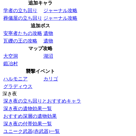
追加キャラ
学者の立ち回り
ジャーナル攻略
葬儀屋の立ち回り
ジャーナル攻略
追加ボス
安寧者たちの攻略
遺物
瓦礫の王の攻略
遺物
マップ攻略
大空洞
湖沼
鍛冶村
襲撃イベント
ハルモニア
カリゴ
グラディウス
深き夜
深き夜の立ち回りとおすすめキャラ
深き夜の遺物効果一覧
おすすめ深層の遺物効果
深き夜の付帯効果一覧
ユニーク武器(赤武器)一覧