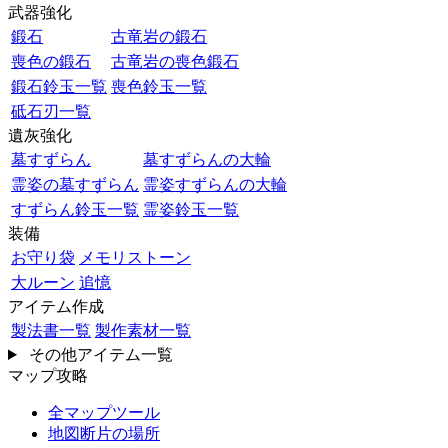
武器強化
鍛石
古竜岩の鍛石
喪色の鍛石
古竜岩の喪色鍛石
鍛石鈴玉一覧
喪色鈴玉一覧
砥石刃一覧
遺灰強化
墓すずらん
墓すずらんの大輪
霊姿の墓すずらん
霊姿すずらんの大輪
すずらん鈴玉一覧
霊姿鈴玉一覧
装備
お守り袋
メモリストーン
大ルーン
追憶
アイテム作成
製法書一覧
製作素材一覧
その他アイテム一覧
マップ攻略
全マップツール
地図断片の場所