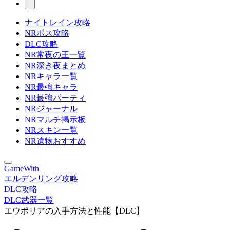
ナイトレイン攻略
NRボス攻略
DLC攻略
NR常夜の王一覧
NR深き夜まとめ
NRキャラ一覧
NR最強キャラ
NR最強パーティ
NRジャーナル
NRマルチ掲示板
NRスキン一覧
NR遺物おすすめ
GameWith
エルデンリング攻略
DLC攻略
DLC武器一覧
エウポリアの入手方法と性能【DLC】