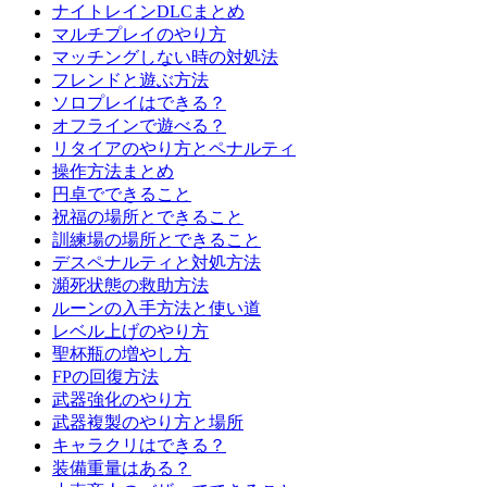
ナイトレインDLCまとめ
マルチプレイのやり方
マッチングしない時の対処法
フレンドと遊ぶ方法
ソロプレイはできる？
オフラインで遊べる？
リタイアのやり方とペナルティ
操作方法まとめ
円卓でできること
祝福の場所とできること
訓練場の場所とできること
デスペナルティと対処方法
瀕死状態の救助方法
ルーンの入手方法と使い道
レベル上げのやり方
聖杯瓶の増やし方
FPの回復方法
武器強化のやり方
武器複製のやり方と場所
キャラクリはできる？
装備重量はある？