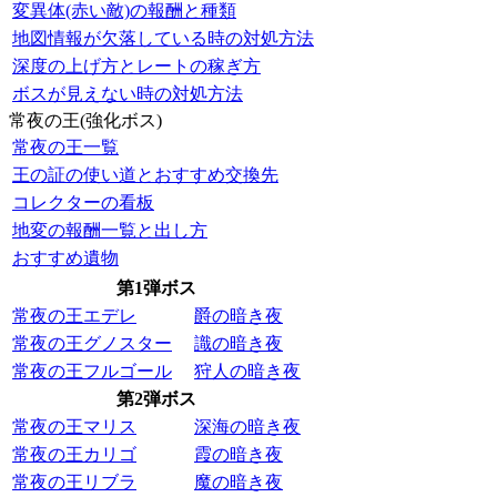
変異体(赤い敵)の報酬と種類
地図情報が欠落している時の対処方法
深度の上げ方とレートの稼ぎ方
ボスが見えない時の対処方法
常夜の王(強化ボス)
常夜の王一覧
王の証の使い道とおすすめ交換先
コレクターの看板
地変の報酬一覧と出し方
おすすめ遺物
第1弾ボス
常夜の王エデレ
爵の暗き夜
常夜の王グノスター
識の暗き夜
常夜の王フルゴール
狩人の暗き夜
第2弾ボス
常夜の王マリス
深海の暗き夜
常夜の王カリゴ
霞の暗き夜
常夜の王リブラ
魔の暗き夜