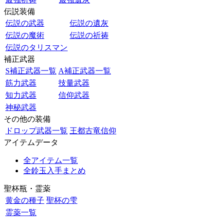
伝説装備
伝説の武器
伝説の遺灰
伝説の魔術
伝説の祈祷
伝説のタリスマン
補正武器
S補正武器一覧
A補正武器一覧
筋力武器
技量武器
知力武器
信仰武器
神秘武器
その他の装備
ドロップ武器一覧
王都古竜信仰
アイテムデータ
全アイテム一覧
全鈴玉入手まとめ
聖杯瓶・霊薬
黄金の種子
聖杯の雫
霊薬一覧