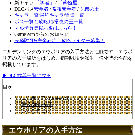
新キャラ
「学者」
/
「葬儀屋」
DLCボス
安寧者
/
常夜安寧者
/
瓦礫の王
キャラ一覧
/
最強キャラ
/
追憶一覧
ボス一覧と攻略順
/
常夜の王一覧
マルチ募集掲示板はこちら！
GameWithからのお知らせ
未経験可&完全在宅！攻略ライター募集！
エルデンリングのエウポリアの入手方法と性能です。エウポ
リアの入手場所をはじめ、初期戦技や派生・強化時の性能を
掲載しています。
▶DLC武器一覧に戻る
目次
エウポリアの入手方法
戦技/強化/補正
みんなのビルド
エウポリアの入手方法