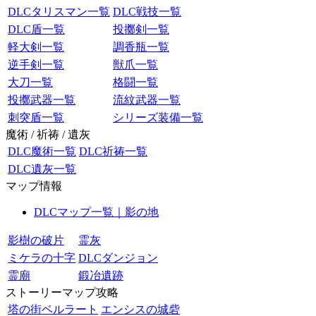
DLCタリスマン一覧
DLC戦技一覧
DLC盾一覧
投擲剣一覧
軽大剣一覧
調香瓶一覧
逆手剣一覧
獣爪一覧
大刀一覧
格闘一覧
投擲武器一覧
流紋武器一覧
刺突盾一覧
シリーズ装備一覧
魔術 / 祈祷 / 遺灰
DLC魔術一覧
DLC祈祷一覧
DLC遺灰一覧
マップ情報
DLCマップ一覧｜影の地
影樹の破片
霊灰
ミケラの十字
DLCダンジョン
霊廟
鍛冶遺跡
ストーリーマップ攻略
塔の街ベルラート
エンシスの城砦