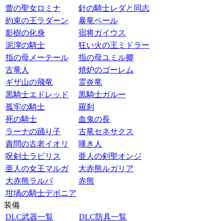
蕾の聖女ロミナ
針の騎士レダと同志
約束の王ラダーン
暴竜ベール
影樹の化身
宿将ガイウス
泥濘の騎士
狂い火の王ミドラー
指の母メーテール
指の母ユミル卿
古竜人
焼炉のゴーレム
ギザ山の飛竜
霊炎竜
黒騎士エドレッド
黒騎士ガルー
孤牢の騎士
羅刹
死の騎士
血鬼の長
ラーナの踊り子
古竜セネサクス
責問の古老イオリ
嘆き人
呪剣士ラビリス
亜人の剣聖オンジ
亜人の女王マルガ
大赤熊ルガリア
大赤熊ラルバ
赤熊
坩堝の騎士デボニア
装備
DLC武器一覧
DLC防具一覧