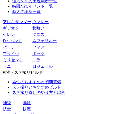
侵入NPCの出現場所一覧
時限NPCイベント一覧
商人の場所一覧
アレキサンダー
ヴァレー
ギデオン
糞喰い
セレン
タニス
Dイベント
ネフェリルー
パッチ
フィア
ブライヴ
ボック
ミリセント
ユラ
ラニ
ロジェール
素性・ステ振りビルド
素性のおすすめと初期装備
ステ振りとおすすめビルド
ステ振り直しのやり方と場所
神秘
脳筋
技量
技魔