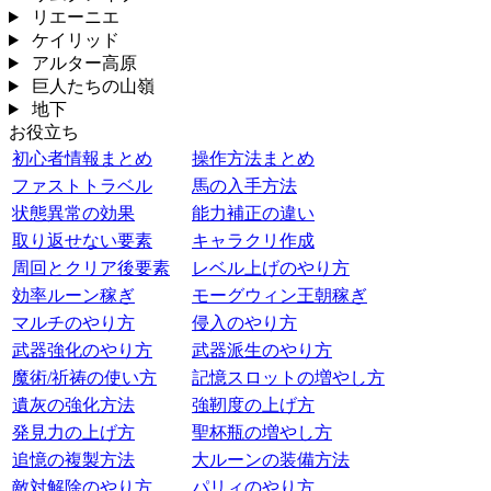
リエーニエ
ケイリッド
アルター高原
巨人たちの山嶺
地下
お役立ち
初心者情報まとめ
操作方法まとめ
ファストトラベル
馬の入手方法
状態異常の効果
能力補正の違い
取り返せない要素
キャラクリ作成
周回とクリア後要素
レベル上げのやり方
効率ルーン稼ぎ
モーグウィン王朝稼ぎ
マルチのやり方
侵入のやり方
武器強化のやり方
武器派生のやり方
魔術/祈祷の使い方
記憶スロットの増やし方
遺灰の強化方法
強靭度の上げ方
発見力の上げ方
聖杯瓶の増やし方
追憶の複製方法
大ルーンの装備方法
敵対解除のやり方
パリィのやり方