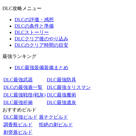
DLC攻略メニュー
DLCの評価・感想
DLCの条件と準備
DLCストーリー
DLCクリア後のやり込み
DLCのクリア時間の目安
最強ランキング
DLC最強装備装備まとめ
DLC最強武器
DLC最強防具
DLCの最強盾一覧
DLC最強タリスマン
DLC最強戦技(戦灰)
DLC最強魔術
DLC最強祈祷
DLC最強遺灰
おすすめビルド
DLC最強ビルド
盾チクビルド
調香瓶ビルド
拒絶の刺ビルド
刺突盾ビルド