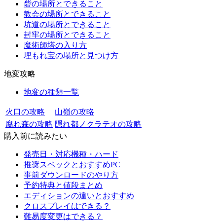
砦の場所とできること
教会の場所とできること
坑道の場所とできること
封牢の場所とできること
魔術師塔の入り方
埋もれ宝の場所と見つけ方
地変攻略
地変の種類一覧
火口の攻略
山嶺の攻略
腐れ森の攻略
隠れ都ノクラテオの攻略
購入前に読みたい
発売日・対応機種・ハード
推奨スペックとおすすめPC
事前ダウンロードのやり方
予約特典と値段まとめ
エディションの違いとおすすめ
クロスプレイはできる？
難易度変更はできる？