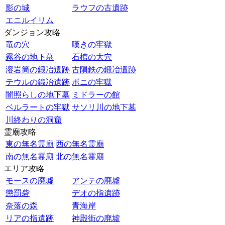
影の城
ラウフの古遺跡
エニルイリム
ダンジョン攻略
竜の穴
嘆きの牢獄
霧谷の地下墓
石棺の大穴
溶岩筒の鍛冶遺跡
古隕鉄の鍛冶遺跡
テウルの鍛冶遺跡
ボニの牢獄
闇照らしの地下墓
ミドラーの館
ベルラートの牢獄
サソリ川の地下墓
川終わりの洞窟
霊廟攻略
東の無名霊廟
西の無名霊廟
南の無名霊廟
北の無名霊廟
エリア攻略
モースの廃墟
アンテの廃墟
懲罰砦
デオの指遺跡
奈落の森
青海岸
リアの指遺跡
神殿街の廃墟