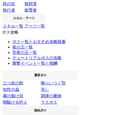
鉄の目
無頼漢
執行者
復讐者
スキル・アーツ
スキル一覧
アーツ一覧
ボス攻略
ボス一覧とおすすめ攻略順番
夜の王一覧
常夜の王一覧
チュートリアルボスの攻略
襲撃イベント一覧と報酬
通常ボス
三つ首の獣
喰らいつく顎
知性の蟲
兆し
霧の裂け目
調律の魔物
闇駆ける狩人
ラスボス
強化ボス