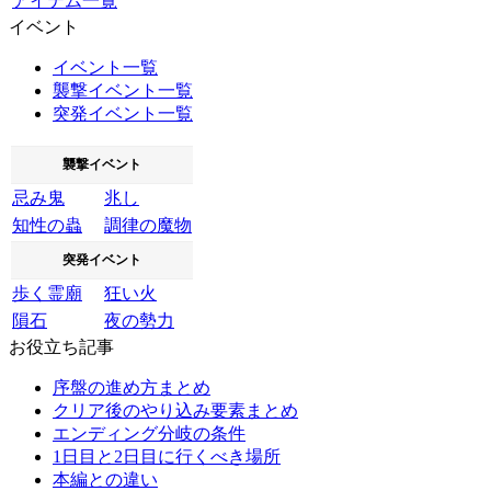
アイテム一覧
イベント
イベント一覧
襲撃イベント一覧
突発イベント一覧
襲撃イベント
忌み鬼
兆し
知性の蟲
調律の魔物
突発イベント
歩く霊廟
狂い火
隕石
夜の勢力
お役立ち記事
序盤の進め方まとめ
クリア後のやり込み要素まとめ
エンディング分岐の条件
1日目と2日目に行くべき場所
本編との違い