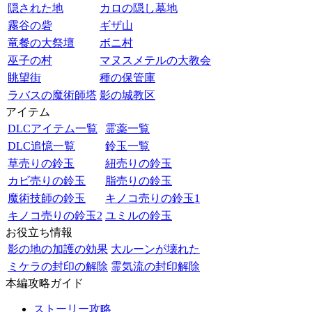
隠された地
カロの隠し墓地
霧谷の砦
ギザ山
竜餐の大祭壇
ボニ村
巫子の村
マヌスメテルの大教会
眺望街
種の保管庫
ラバスの魔術師塔
影の城教区
アイテム
DLCアイテム一覧
霊薬一覧
DLC追憶一覧
鈴玉一覧
草売りの鈴玉
紐売りの鈴玉
カビ売りの鈴玉
脂売りの鈴玉
魔術技師の鈴玉
キノコ売りの鈴玉1
キノコ売りの鈴玉2
ユミルの鈴玉
お役立ち情報
影の地の加護の効果
大ルーンが壊れた
ミケラの封印の解除
霊気流の封印解除
本編攻略ガイド
ストーリー攻略