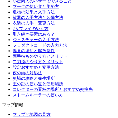
小壺商人のバザーでできること
マークの使い道と集め方
遺物の効果と入手方法
献器の入手方法と装備方法
衣装の入手・変更方法
2人プレイのやり方
引き継ぎ要素はある？
ジェスチャーの入手方法
プロダクトコードの入力方法
姿見の場所と解放条件
両手持ちのやり方とメリット
二刀流のやり方とメリット
設定おすすめと変更方法
夜の雨の対処法
災域の攻略と発生場所
王の証の使い道と使用場所
コレクターの看板の場所とおすすめ交換先
ストームルーラーの使い方
マップ情報
マップと地図の見方