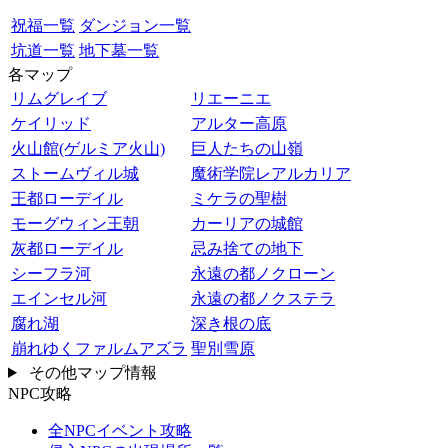
祝福一覧
ダンジョン一覧
坑道一覧
地下墓一覧
各マップ
リムグレイブ
リエーニエ
ケイリッド
アルター高原
火山館(ゲルミア火山)
巨人たちの山嶺
ストームヴィル城
魔術学院レアルカリア
王都ローデイル
ミケラの聖樹
モーグウィン王朝
カーリアの城館
灰都ローデイル
忌み捨ての地下
シーフラ河
永遠の都ノクローン
エインセル河
永遠の都ノクステラ
腐れ湖
深き根の底
崩れゆくファルムアズラ
聖別雪原
その他マップ情報
NPC攻略
全NPCイベント攻略