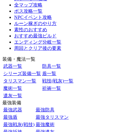
全マップ攻略
ボス攻略一覧
NPCイベント攻略
ルーン稼ぎのやり方
素性のおすすめ
おすすめ最強ビルド
エンディング分岐一覧
周回とクリア後の要素
装備・魔法一覧
武器一覧
防具一覧
シリーズ装備一覧
盾一覧
タリスマン一覧
戦技(戦灰)一覧
魔術一覧
祈祷一覧
遺灰一覧
最強装備
最強武器
最強防具
最強盾
最強タリスマン
最強戦灰(戦技)
最強魔術
最強祈祷
最強遺灰