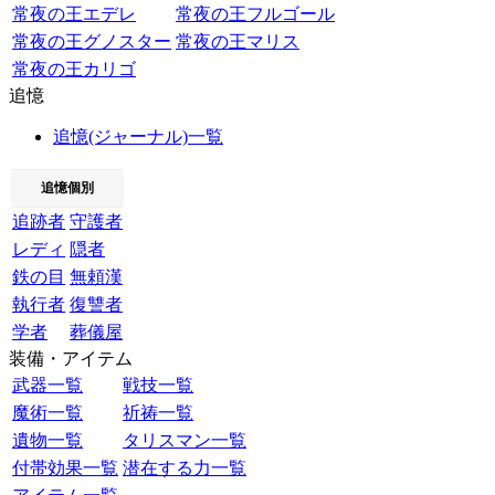
常夜の王エデレ
常夜の王フルゴール
常夜の王グノスター
常夜の王マリス
常夜の王カリゴ
追憶
追憶(ジャーナル)一覧
追憶個別
追跡者
守護者
レディ
隠者
鉄の目
無頼漢
執行者
復讐者
学者
葬儀屋
装備・アイテム
武器一覧
戦技一覧
魔術一覧
祈祷一覧
遺物一覧
タリスマン一覧
付帯効果一覧
潜在する力一覧