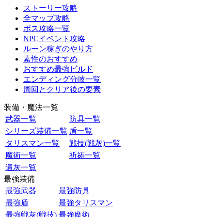
ストーリー攻略
全マップ攻略
ボス攻略一覧
NPCイベント攻略
ルーン稼ぎのやり方
素性のおすすめ
おすすめ最強ビルド
エンディング分岐一覧
周回とクリア後の要素
装備・魔法一覧
武器一覧
防具一覧
シリーズ装備一覧
盾一覧
タリスマン一覧
戦技(戦灰)一覧
魔術一覧
祈祷一覧
遺灰一覧
最強装備
最強武器
最強防具
最強盾
最強タリスマン
最強戦灰(戦技)
最強魔術