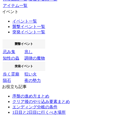
アイテム一覧
イベント
イベント一覧
襲撃イベント一覧
突発イベント一覧
襲撃イベント
忌み鬼
兆し
知性の蟲
調律の魔物
突発イベント
歩く霊廟
狂い火
隕石
夜の勢力
お役立ち記事
序盤の進め方まとめ
クリア後のやり込み要素まとめ
エンディング分岐の条件
1日目と2日目に行くべき場所