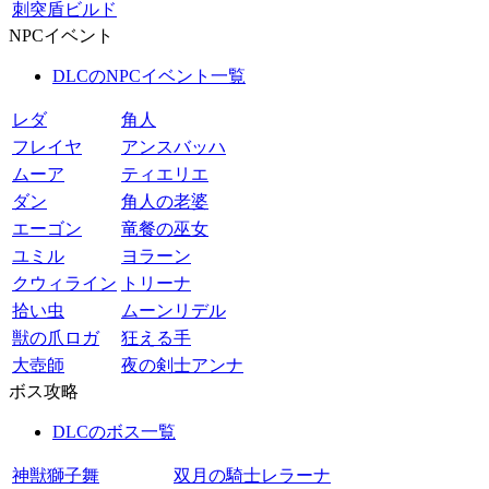
刺突盾ビルド
NPCイベント
DLCのNPCイベント一覧
レダ
角人
フレイヤ
アンスバッハ
ムーア
ティエリエ
ダン
角人の老婆
エーゴン
竜餐の巫女
ユミル
ヨラーン
クウィライン
トリーナ
拾い虫
ムーンリデル
獣の爪ロガ
狂える手
大壺師
夜の剣士アンナ
ボス攻略
DLCのボス一覧
神獣獅子舞
双月の騎士レラーナ