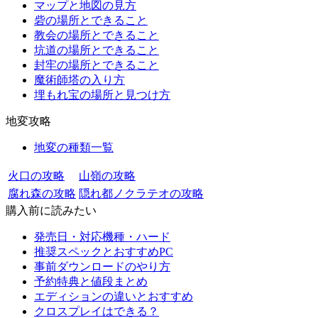
マップと地図の見方
砦の場所とできること
教会の場所とできること
坑道の場所とできること
封牢の場所とできること
魔術師塔の入り方
埋もれ宝の場所と見つけ方
地変攻略
地変の種類一覧
火口の攻略
山嶺の攻略
腐れ森の攻略
隠れ都ノクラテオの攻略
購入前に読みたい
発売日・対応機種・ハード
推奨スペックとおすすめPC
事前ダウンロードのやり方
予約特典と値段まとめ
エディションの違いとおすすめ
クロスプレイはできる？