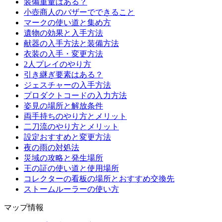
装備重量はある？
小壺商人のバザーでできること
マークの使い道と集め方
遺物の効果と入手方法
献器の入手方法と装備方法
衣装の入手・変更方法
2人プレイのやり方
引き継ぎ要素はある？
ジェスチャーの入手方法
プロダクトコードの入力方法
姿見の場所と解放条件
両手持ちのやり方とメリット
二刀流のやり方とメリット
設定おすすめと変更方法
夜の雨の対処法
災域の攻略と発生場所
王の証の使い道と使用場所
コレクターの看板の場所とおすすめ交換先
ストームルーラーの使い方
マップ情報