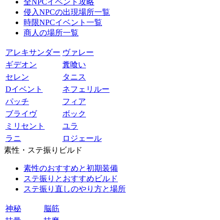
全NPCイベント攻略
侵入NPCの出現場所一覧
時限NPCイベント一覧
商人の場所一覧
アレキサンダー
ヴァレー
ギデオン
糞喰い
セレン
タニス
Dイベント
ネフェリルー
パッチ
フィア
ブライヴ
ボック
ミリセント
ユラ
ラニ
ロジェール
素性・ステ振りビルド
素性のおすすめと初期装備
ステ振りとおすすめビルド
ステ振り直しのやり方と場所
神秘
脳筋