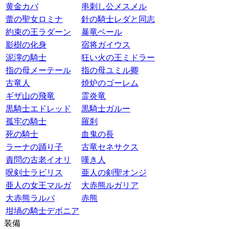
黄金カバ
串刺し公メスメル
蕾の聖女ロミナ
針の騎士レダと同志
約束の王ラダーン
暴竜ベール
影樹の化身
宿将ガイウス
泥濘の騎士
狂い火の王ミドラー
指の母メーテール
指の母ユミル卿
古竜人
焼炉のゴーレム
ギザ山の飛竜
霊炎竜
黒騎士エドレッド
黒騎士ガルー
孤牢の騎士
羅刹
死の騎士
血鬼の長
ラーナの踊り子
古竜セネサクス
責問の古老イオリ
嘆き人
呪剣士ラビリス
亜人の剣聖オンジ
亜人の女王マルガ
大赤熊ルガリア
大赤熊ラルバ
赤熊
坩堝の騎士デボニア
装備