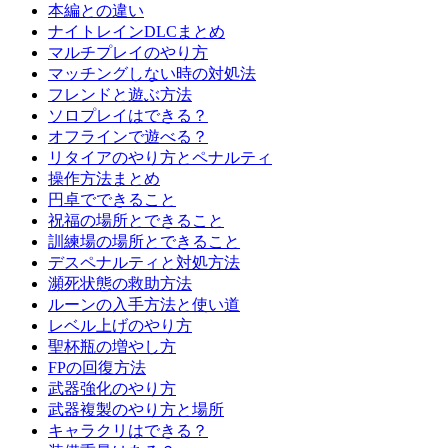
本編との違い
ナイトレインDLCまとめ
マルチプレイのやり方
マッチングしない時の対処法
フレンドと遊ぶ方法
ソロプレイはできる？
オフラインで遊べる？
リタイアのやり方とペナルティ
操作方法まとめ
円卓でできること
祝福の場所とできること
訓練場の場所とできること
デスペナルティと対処方法
瀕死状態の救助方法
ルーンの入手方法と使い道
レベル上げのやり方
聖杯瓶の増やし方
FPの回復方法
武器強化のやり方
武器複製のやり方と場所
キャラクリはできる？