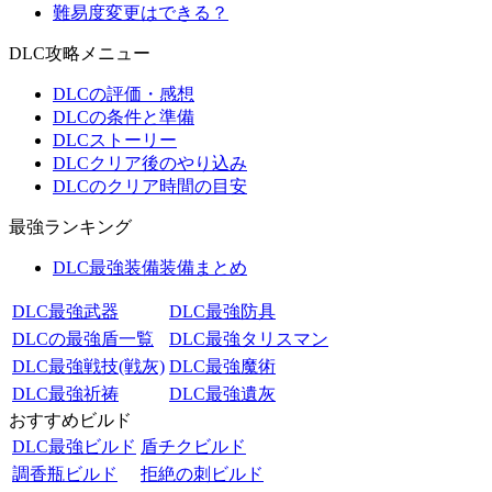
難易度変更はできる？
DLC攻略メニュー
DLCの評価・感想
DLCの条件と準備
DLCストーリー
DLCクリア後のやり込み
DLCのクリア時間の目安
最強ランキング
DLC最強装備装備まとめ
DLC最強武器
DLC最強防具
DLCの最強盾一覧
DLC最強タリスマン
DLC最強戦技(戦灰)
DLC最強魔術
DLC最強祈祷
DLC最強遺灰
おすすめビルド
DLC最強ビルド
盾チクビルド
調香瓶ビルド
拒絶の刺ビルド