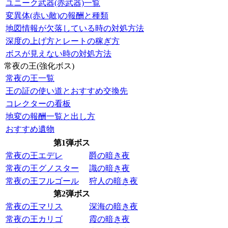
ユニーク武器(赤武器)一覧
変異体(赤い敵)の報酬と種類
地図情報が欠落している時の対処方法
深度の上げ方とレートの稼ぎ方
ボスが見えない時の対処方法
常夜の王(強化ボス)
常夜の王一覧
王の証の使い道とおすすめ交換先
コレクターの看板
地変の報酬一覧と出し方
おすすめ遺物
第1弾ボス
常夜の王エデレ
爵の暗き夜
常夜の王グノスター
識の暗き夜
常夜の王フルゴール
狩人の暗き夜
第2弾ボス
常夜の王マリス
深海の暗き夜
常夜の王カリゴ
霞の暗き夜