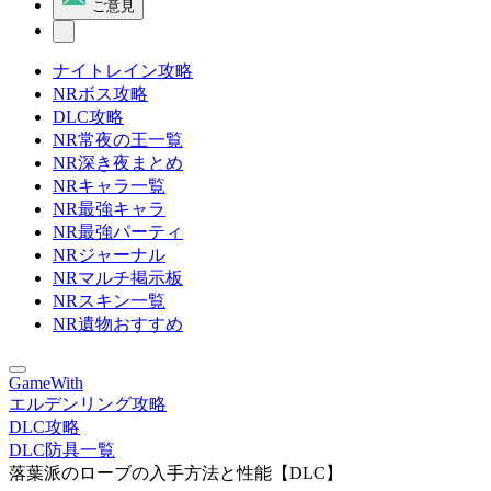
ご意見
ナイトレイン攻略
NRボス攻略
DLC攻略
NR常夜の王一覧
NR深き夜まとめ
NRキャラ一覧
NR最強キャラ
NR最強パーティ
NRジャーナル
NRマルチ掲示板
NRスキン一覧
NR遺物おすすめ
GameWith
エルデンリング攻略
DLC攻略
DLC防具一覧
落葉派のローブの入手方法と性能【DLC】