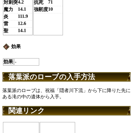
4.2
71
対刺突
抗死
14.1
10
魔力
強靭度
111.9
炎
12.6
雷
14.1
聖
効果
効果
-
落葉派のローブの入手方法
落葉派のローブは、祝福「隠者川下流」から下に降りた先に
ある滝の中の遺体から入手。
関連リンク