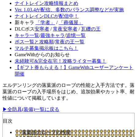
ナイトレイン攻略情報まとめ
Ver. 1.03.4が配信、多数のバランス調整などが実施
ナイトレインDLCが配信中！
新キャラ
「学者」
/
「葬儀屋」
DLCボス
安寧者
/
常夜安寧者
/
瓦礫の王
キャラ一覧
/
最強キャラ
/
追憶一覧
ボス一覧と攻略順
/
常夜の王一覧
マルチ募集掲示板はこちら！
GameWithからのお知らせ
未経験可&完全在宅！攻略ライター募集！
【ギフト券もらえる！】GameWithユーザーアンケート
開催
エルデンリングの落葉派のローブの性能と入手方法です。落
葉派のローブの入手場所をはじめ、追加効果やカット率、耐
性値について掲載しています。
▶全防具(装備)一覧に戻る
目次
落葉派のローブの性能