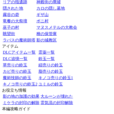
リアの指遺跡
神殿街の廃墟
隠された地
カロの隠し墓地
霧谷の砦
ギザ山
竜餐の大祭壇
ボニ村
巫子の村
マヌスメテルの大教会
眺望街
種の保管庫
ラバスの魔術師塔
影の城教区
アイテム
DLCアイテム一覧
霊薬一覧
DLC追憶一覧
鈴玉一覧
草売りの鈴玉
紐売りの鈴玉
カビ売りの鈴玉
脂売りの鈴玉
魔術技師の鈴玉
キノコ売りの鈴玉1
キノコ売りの鈴玉2
ユミルの鈴玉
お役立ち情報
影の地の加護の効果
大ルーンが壊れた
ミケラの封印の解除
霊気流の封印解除
本編攻略ガイド