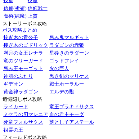
技量
技魔
信仰(祈祷)
信仰戦士
魔術(純魔)
上質
ストーリーボス攻略
ボス攻略まとめ
接ぎ木の貴公子
忌み鬼マルギット
接ぎ木のゴドリック
ラダゴンの赤狼
満月の女王レナラ
星砕きのラダーン
竜のツリーガード
ゴッドフレイ
忌み王モーゴット
火の巨人
神肌のふたり
黒き剣のマリケス
ギデオン
戦士ホーラルー
黄金律ラダゴン
エルデの獣
追憶隠しボス攻略
ライカード
竜王プラキドサクス
ミケラの刃マレニア
血の君主モーグ
死竜フォルサクス
落とし子アステール
祖霊の王
フィールドボス攻略