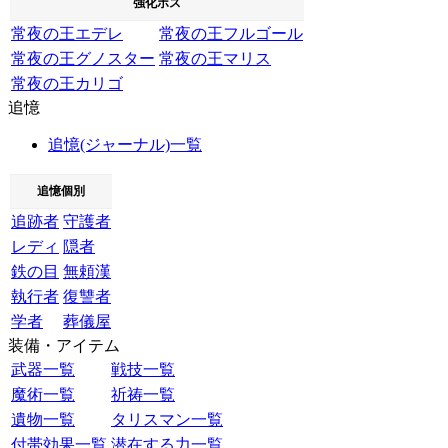
強化ボス
常夜の王エデレ
常夜の王フルゴール
常夜の王グノスター
常夜の王マリス
常夜の王カリゴ
追憶
追憶(ジャーナル)一覧
追憶個別
追跡者
守護者
レディ
隠者
鉄の目
無頼漢
執行者
復讐者
学者
葬儀屋
装備・アイテム
武器一覧
戦技一覧
魔術一覧
祈祷一覧
遺物一覧
タリスマン一覧
付帯効果一覧
潜在する力一覧