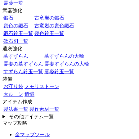
霊薬一覧
武器強化
鍛石
古竜岩の鍛石
喪色の鍛石
古竜岩の喪色鍛石
鍛石鈴玉一覧
喪色鈴玉一覧
砥石刃一覧
遺灰強化
墓すずらん
墓すずらんの大輪
霊姿の墓すずらん
霊姿すずらんの大輪
すずらん鈴玉一覧
霊姿鈴玉一覧
装備
お守り袋
メモリストーン
大ルーン
追憶
アイテム作成
製法書一覧
製作素材一覧
その他アイテム一覧
マップ攻略
全マップツール