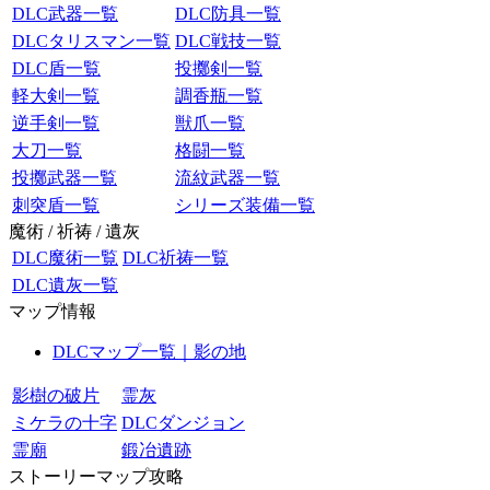
DLC武器一覧
DLC防具一覧
DLCタリスマン一覧
DLC戦技一覧
DLC盾一覧
投擲剣一覧
軽大剣一覧
調香瓶一覧
逆手剣一覧
獣爪一覧
大刀一覧
格闘一覧
投擲武器一覧
流紋武器一覧
刺突盾一覧
シリーズ装備一覧
魔術 / 祈祷 / 遺灰
DLC魔術一覧
DLC祈祷一覧
DLC遺灰一覧
マップ情報
DLCマップ一覧｜影の地
影樹の破片
霊灰
ミケラの十字
DLCダンジョン
霊廟
鍛冶遺跡
ストーリーマップ攻略