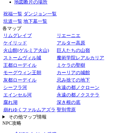
地図断片の場所
祝福一覧
ダンジョン一覧
坑道一覧
地下墓一覧
各マップ
リムグレイブ
リエーニエ
ケイリッド
アルター高原
火山館(ゲルミア火山)
巨人たちの山嶺
ストームヴィル城
魔術学院レアルカリア
王都ローデイル
ミケラの聖樹
モーグウィン王朝
カーリアの城館
灰都ローデイル
忌み捨ての地下
シーフラ河
永遠の都ノクローン
エインセル河
永遠の都ノクステラ
腐れ湖
深き根の底
崩れゆくファルムアズラ
聖別雪原
その他マップ情報
NPC攻略