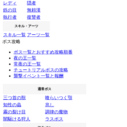
レディ
隠者
鉄の目
無頼漢
執行者
復讐者
スキル・アーツ
スキル一覧
アーツ一覧
ボス攻略
ボス一覧とおすすめ攻略順番
夜の王一覧
常夜の王一覧
チュートリアルボスの攻略
襲撃イベント一覧と報酬
通常ボス
三つ首の獣
喰らいつく顎
知性の蟲
兆し
霧の裂け目
調律の魔物
闇駆ける狩人
ラスボス