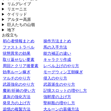
リムグレイブ
リエーニエ
ケイリッド
アルター高原
巨人たちの山嶺
地下
お役立ち
初心者情報まとめ
操作方法まとめ
ファストトラベル
馬の入手方法
状態異常の効果
能力補正の違い
取り返せない要素
キャラクリ作成
周回とクリア後要素
レベル上げのやり方
効率ルーン稼ぎ
モーグウィン王朝稼ぎ
マルチのやり方
侵入のやり方
武器強化のやり方
武器派生のやり方
魔術/祈祷の使い方
記憶スロットの増やし方
遺灰の強化方法
強靭度の上げ方
発見力の上げ方
聖杯瓶の増やし方
追憶の複製方法
大ルーンの装備方法