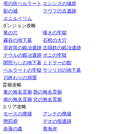
塔の街ベルラート
エンシスの城砦
影の城
ラウフの古遺跡
エニルイリム
ダンジョン攻略
竜の穴
嘆きの牢獄
霧谷の地下墓
石棺の大穴
溶岩筒の鍛冶遺跡
古隕鉄の鍛冶遺跡
テウルの鍛冶遺跡
ボニの牢獄
闇照らしの地下墓
ミドラーの館
ベルラートの牢獄
サソリ川の地下墓
川終わりの洞窟
霊廟攻略
東の無名霊廟
西の無名霊廟
南の無名霊廟
北の無名霊廟
エリア攻略
モースの廃墟
アンテの廃墟
懲罰砦
デオの指遺跡
奈落の森
青海岸