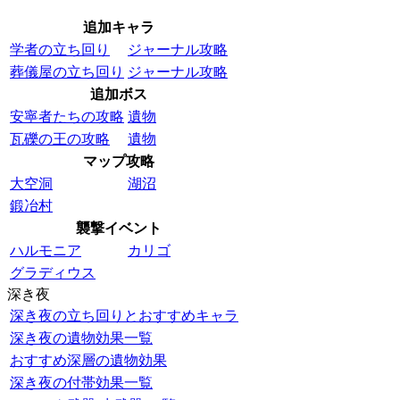
追加キャラ
学者の立ち回り
ジャーナル攻略
葬儀屋の立ち回り
ジャーナル攻略
追加ボス
安寧者たちの攻略
遺物
瓦礫の王の攻略
遺物
マップ攻略
大空洞
湖沼
鍛冶村
襲撃イベント
ハルモニア
カリゴ
グラディウス
深き夜
深き夜の立ち回りとおすすめキャラ
深き夜の遺物効果一覧
おすすめ深層の遺物効果
深き夜の付帯効果一覧