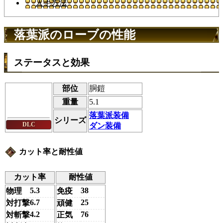
入手方法
落葉派のローブの性能
ステータスと効果
部位
胴鎧
重量
5.1
落葉派装備
シリーズ
DLC
ダン装備
カット率と耐性値
カット率
耐性値
5.3
38
物理
免疫
6.7
25
対打撃
頑健
4.2
76
対斬撃
正気