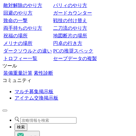
敵対解除のやり方
パリィのやり方
回避のやり方
ガードカウンター
致命の一撃
戦技の付け替え
両手持ちのやり方
二刀流のやり方
祝福の場所
地図断片の場所
メリナの場所
円卓の行き方
ダークソウルとの違い
PCの推奨スペック
トロフィー一覧
セーブデータの複製
ツール
装備重量計算
素性診断
コミュニティ
マルチ募集掲示板
アイテム交換掲示板
検索