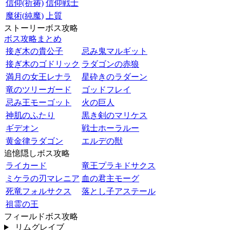
信仰(祈祷)
信仰戦士
魔術(純魔)
上質
ストーリーボス攻略
ボス攻略まとめ
接ぎ木の貴公子
忌み鬼マルギット
接ぎ木のゴドリック
ラダゴンの赤狼
満月の女王レナラ
星砕きのラダーン
竜のツリーガード
ゴッドフレイ
忌み王モーゴット
火の巨人
神肌のふたり
黒き剣のマリケス
ギデオン
戦士ホーラルー
黄金律ラダゴン
エルデの獣
追憶隠しボス攻略
ライカード
竜王プラキドサクス
ミケラの刃マレニア
血の君主モーグ
死竜フォルサクス
落とし子アステール
祖霊の王
フィールドボス攻略
リムグレイブ