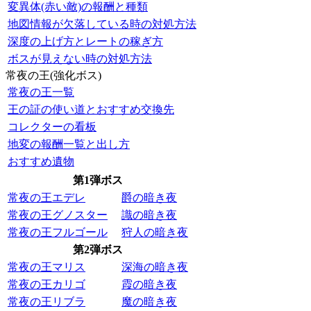
変異体(赤い敵)の報酬と種類
地図情報が欠落している時の対処方法
深度の上げ方とレートの稼ぎ方
ボスが見えない時の対処方法
常夜の王(強化ボス)
常夜の王一覧
王の証の使い道とおすすめ交換先
コレクターの看板
地変の報酬一覧と出し方
おすすめ遺物
第1弾ボス
常夜の王エデレ
爵の暗き夜
常夜の王グノスター
識の暗き夜
常夜の王フルゴール
狩人の暗き夜
第2弾ボス
常夜の王マリス
深海の暗き夜
常夜の王カリゴ
霞の暗き夜
常夜の王リブラ
魔の暗き夜