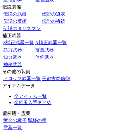
伝説装備
伝説の武器
伝説の遺灰
伝説の魔術
伝説の祈祷
伝説のタリスマン
補正武器
S補正武器一覧
A補正武器一覧
筋力武器
技量武器
知力武器
信仰武器
神秘武器
その他の装備
ドロップ武器一覧
王都古竜信仰
アイテムデータ
全アイテム一覧
全鈴玉入手まとめ
聖杯瓶・霊薬
黄金の種子
聖杯の雫
霊薬一覧