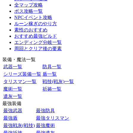
全マップ攻略
ボス攻略一覧
NPCイベント攻略
ルーン稼ぎのやり方
素性のおすすめ
おすすめ最強ビルド
エンディング分岐一覧
周回とクリア後の要素
装備・魔法一覧
武器一覧
防具一覧
シリーズ装備一覧
盾一覧
タリスマン一覧
戦技(戦灰)一覧
魔術一覧
祈祷一覧
遺灰一覧
最強装備
最強武器
最強防具
最強盾
最強タリスマン
最強戦灰(戦技)
最強魔術
最強祈祷
最強遺灰