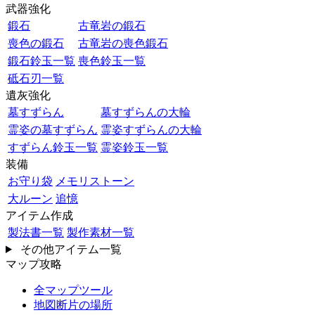
武器強化
鍛石
古竜岩の鍛石
喪色の鍛石
古竜岩の喪色鍛石
鍛石鈴玉一覧
喪色鈴玉一覧
砥石刃一覧
遺灰強化
墓すずらん
墓すずらんの大輪
霊姿の墓すずらん
霊姿すずらんの大輪
すずらん鈴玉一覧
霊姿鈴玉一覧
装備
お守り袋
メモリストーン
大ルーン
追憶
アイテム作成
製法書一覧
製作素材一覧
その他アイテム一覧
マップ攻略
全マップツール
地図断片の場所