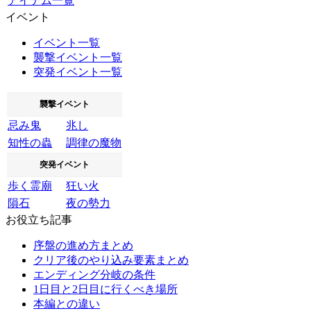
アイテム一覧
イベント
イベント一覧
襲撃イベント一覧
突発イベント一覧
襲撃イベント
忌み鬼
兆し
知性の蟲
調律の魔物
突発イベント
歩く霊廟
狂い火
隕石
夜の勢力
お役立ち記事
序盤の進め方まとめ
クリア後のやり込み要素まとめ
エンディング分岐の条件
1日目と2日目に行くべき場所
本編との違い