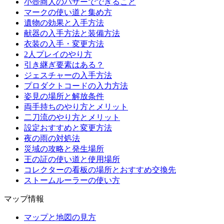
小壺商人のバザーでできること
マークの使い道と集め方
遺物の効果と入手方法
献器の入手方法と装備方法
衣装の入手・変更方法
2人プレイのやり方
引き継ぎ要素はある？
ジェスチャーの入手方法
プロダクトコードの入力方法
姿見の場所と解放条件
両手持ちのやり方とメリット
二刀流のやり方とメリット
設定おすすめと変更方法
夜の雨の対処法
災域の攻略と発生場所
王の証の使い道と使用場所
コレクターの看板の場所とおすすめ交換先
ストームルーラーの使い方
マップ情報
マップと地図の見方