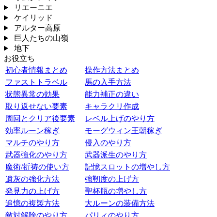
リエーニエ
ケイリッド
アルター高原
巨人たちの山嶺
地下
お役立ち
初心者情報まとめ
操作方法まとめ
ファストトラベル
馬の入手方法
状態異常の効果
能力補正の違い
取り返せない要素
キャラクリ作成
周回とクリア後要素
レベル上げのやり方
効率ルーン稼ぎ
モーグウィン王朝稼ぎ
マルチのやり方
侵入のやり方
武器強化のやり方
武器派生のやり方
魔術/祈祷の使い方
記憶スロットの増やし方
遺灰の強化方法
強靭度の上げ方
発見力の上げ方
聖杯瓶の増やし方
追憶の複製方法
大ルーンの装備方法
敵対解除のやり方
パリィのやり方