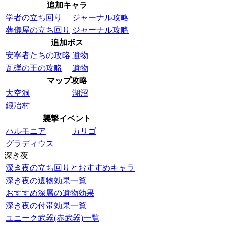
追加キャラ
学者の立ち回り
ジャーナル攻略
葬儀屋の立ち回り
ジャーナル攻略
追加ボス
安寧者たちの攻略
遺物
瓦礫の王の攻略
遺物
マップ攻略
大空洞
湖沼
鍛冶村
襲撃イベント
ハルモニア
カリゴ
グラディウス
深き夜
深き夜の立ち回りとおすすめキャラ
深き夜の遺物効果一覧
おすすめ深層の遺物効果
深き夜の付帯効果一覧
ユニーク武器(赤武器)一覧