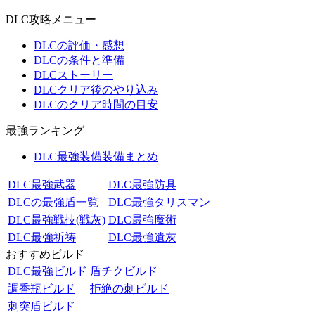
DLC攻略メニュー
DLCの評価・感想
DLCの条件と準備
DLCストーリー
DLCクリア後のやり込み
DLCのクリア時間の目安
最強ランキング
DLC最強装備装備まとめ
DLC最強武器
DLC最強防具
DLCの最強盾一覧
DLC最強タリスマン
DLC最強戦技(戦灰)
DLC最強魔術
DLC最強祈祷
DLC最強遺灰
おすすめビルド
DLC最強ビルド
盾チクビルド
調香瓶ビルド
拒絶の刺ビルド
刺突盾ビルド