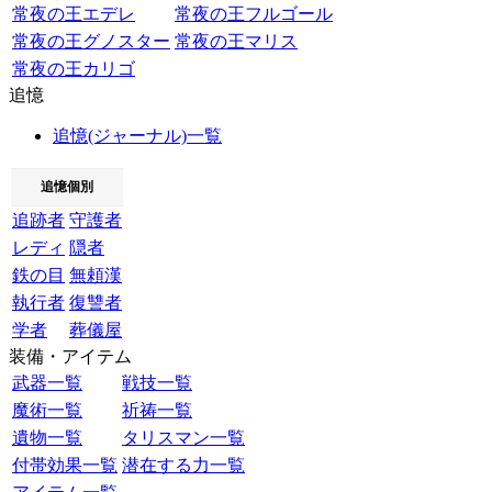
常夜の王エデレ
常夜の王フルゴール
常夜の王グノスター
常夜の王マリス
常夜の王カリゴ
追憶
追憶(ジャーナル)一覧
追憶個別
追跡者
守護者
レディ
隠者
鉄の目
無頼漢
執行者
復讐者
学者
葬儀屋
装備・アイテム
武器一覧
戦技一覧
魔術一覧
祈祷一覧
遺物一覧
タリスマン一覧
付帯効果一覧
潜在する力一覧