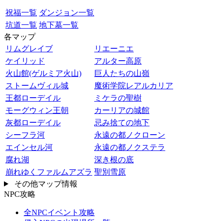
祝福一覧
ダンジョン一覧
坑道一覧
地下墓一覧
各マップ
リムグレイブ
リエーニエ
ケイリッド
アルター高原
火山館(ゲルミア火山)
巨人たちの山嶺
ストームヴィル城
魔術学院レアルカリア
王都ローデイル
ミケラの聖樹
モーグウィン王朝
カーリアの城館
灰都ローデイル
忌み捨ての地下
シーフラ河
永遠の都ノクローン
エインセル河
永遠の都ノクステラ
腐れ湖
深き根の底
崩れゆくファルムアズラ
聖別雪原
その他マップ情報
NPC攻略
全NPCイベント攻略