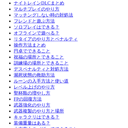
ナイトレインDLCまとめ
マルチプレイのやり方
マッチングしない時の対処法
フレンドと遊ぶ方法
ソロプレイはできる？
オフラインで遊べる？
リタイアのやり方とペナルティ
操作方法まとめ
円卓でできること
祝福の場所とできること
訓練場の場所とできること
デスペナルティと対処方法
瀕死状態の救助方法
ルーンの入手方法と使い道
レベル上げのやり方
聖杯瓶の増やし方
FPの回復方法
武器強化のやり方
武器複製のやり方と場所
キャラクリはできる？
装備重量はある？