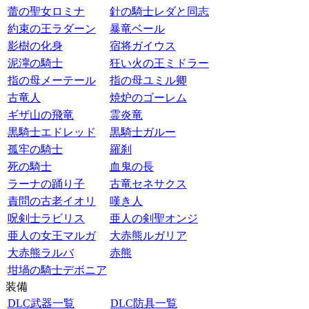
蕾の聖女ロミナ
針の騎士レダと同志
約束の王ラダーン
暴竜ベール
影樹の化身
宿将ガイウス
泥濘の騎士
狂い火の王ミドラー
指の母メーテール
指の母ユミル卿
古竜人
焼炉のゴーレム
ギザ山の飛竜
霊炎竜
黒騎士エドレッド
黒騎士ガルー
孤牢の騎士
羅刹
死の騎士
血鬼の長
ラーナの踊り子
古竜セネサクス
責問の古老イオリ
嘆き人
呪剣士ラビリス
亜人の剣聖オンジ
亜人の女王マルガ
大赤熊ルガリア
大赤熊ラルバ
赤熊
坩堝の騎士デボニア
装備
DLC武器一覧
DLC防具一覧