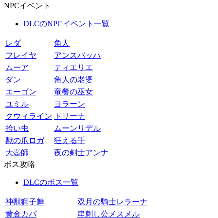
NPCイベント
DLCのNPCイベント一覧
レダ
角人
フレイヤ
アンスバッハ
ムーア
ティエリエ
ダン
角人の老婆
エーゴン
竜餐の巫女
ユミル
ヨラーン
クウィライン
トリーナ
拾い虫
ムーンリデル
獣の爪ロガ
狂える手
大壺師
夜の剣士アンナ
ボス攻略
DLCのボス一覧
神獣獅子舞
双月の騎士レラーナ
黄金カバ
串刺し公メスメル