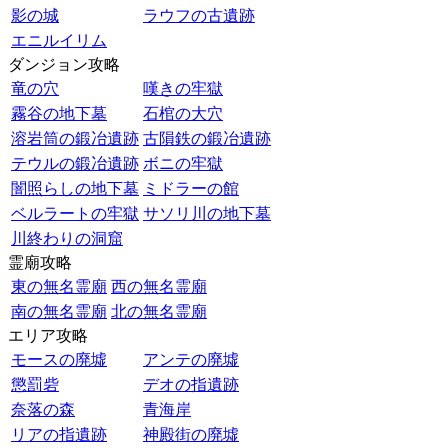
影の城
ラウフの古遺跡
エニルイリム
ダンジョン攻略
竜の穴
嘆きの牢獄
霧谷の地下墓
石棺の大穴
溶岩筒の鍛冶遺跡
古隕鉄の鍛冶遺跡
テウルの鍛冶遺跡
ボニの牢獄
闇照らしの地下墓
ミドラーの館
ベルラートの牢獄
サソリ川の地下墓
川終わりの洞窟
霊廟攻略
東の無名霊廟
西の無名霊廟
南の無名霊廟
北の無名霊廟
エリア攻略
モースの廃墟
アンテの廃墟
懲罰砦
デオの指遺跡
奈落の森
青海岸
リアの指遺跡
神殿街の廃墟