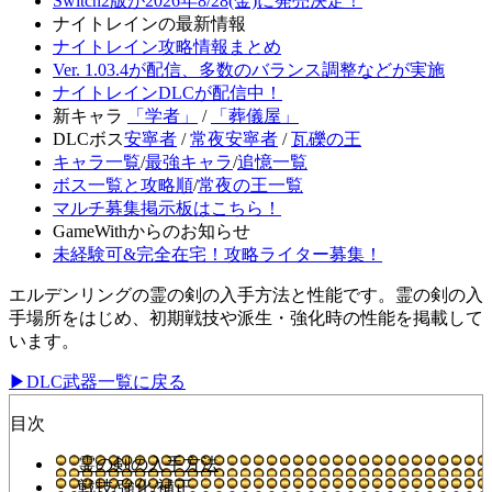
Switch2版が2026年8/28(金)に発売決定！
ナイトレインの最新情報
ナイトレイン攻略情報まとめ
Ver. 1.03.4が配信、多数のバランス調整などが実施
ナイトレインDLCが配信中！
新キャラ
「学者」
/
「葬儀屋」
DLCボス
安寧者
/
常夜安寧者
/
瓦礫の王
キャラ一覧
/
最強キャラ
/
追憶一覧
ボス一覧と攻略順
/
常夜の王一覧
マルチ募集掲示板はこちら！
GameWithからのお知らせ
未経験可&完全在宅！攻略ライター募集！
エルデンリングの霊の剣の入手方法と性能です。霊の剣の入
手場所をはじめ、初期戦技や派生・強化時の性能を掲載して
います。
▶DLC武器一覧に戻る
目次
霊の剣の入手方法
戦技/強化/補正