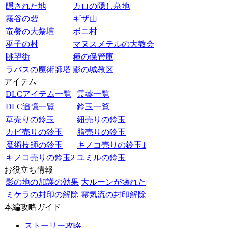
隠された地
カロの隠し墓地
霧谷の砦
ギザ山
竜餐の大祭壇
ボニ村
巫子の村
マヌスメテルの大教会
眺望街
種の保管庫
ラバスの魔術師塔
影の城教区
アイテム
DLCアイテム一覧
霊薬一覧
DLC追憶一覧
鈴玉一覧
草売りの鈴玉
紐売りの鈴玉
カビ売りの鈴玉
脂売りの鈴玉
魔術技師の鈴玉
キノコ売りの鈴玉1
キノコ売りの鈴玉2
ユミルの鈴玉
お役立ち情報
影の地の加護の効果
大ルーンが壊れた
ミケラの封印の解除
霊気流の封印解除
本編攻略ガイド
ストーリー攻略