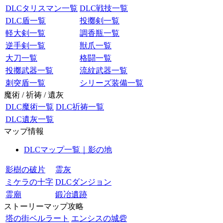
DLCタリスマン一覧
DLC戦技一覧
DLC盾一覧
投擲剣一覧
軽大剣一覧
調香瓶一覧
逆手剣一覧
獣爪一覧
大刀一覧
格闘一覧
投擲武器一覧
流紋武器一覧
刺突盾一覧
シリーズ装備一覧
魔術 / 祈祷 / 遺灰
DLC魔術一覧
DLC祈祷一覧
DLC遺灰一覧
マップ情報
DLCマップ一覧｜影の地
影樹の破片
霊灰
ミケラの十字
DLCダンジョン
霊廟
鍛冶遺跡
ストーリーマップ攻略
塔の街ベルラート
エンシスの城砦