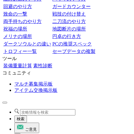
回避のやり方
ガードカウンター
致命の一撃
戦技の付け替え
両手持ちのやり方
二刀流のやり方
祝福の場所
地図断片の場所
メリナの場所
円卓の行き方
ダークソウルとの違い
PCの推奨スペック
トロフィー一覧
セーブデータの複製
ツール
装備重量計算
素性診断
コミュニティ
マルチ募集掲示板
アイテム交換掲示板
検索
ご意見