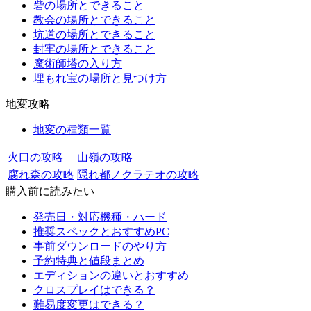
砦の場所とできること
教会の場所とできること
坑道の場所とできること
封牢の場所とできること
魔術師塔の入り方
埋もれ宝の場所と見つけ方
地変攻略
地変の種類一覧
火口の攻略
山嶺の攻略
腐れ森の攻略
隠れ都ノクラテオの攻略
購入前に読みたい
発売日・対応機種・ハード
推奨スペックとおすすめPC
事前ダウンロードのやり方
予約特典と値段まとめ
エディションの違いとおすすめ
クロスプレイはできる？
難易度変更はできる？