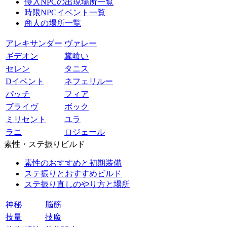
侵入NPCの出現場所一覧
時限NPCイベント一覧
商人の場所一覧
アレキサンダー
ヴァレー
ギデオン
糞喰い
セレン
タニス
Dイベント
ネフェリルー
パッチ
フィア
ブライヴ
ボック
ミリセント
ユラ
ラニ
ロジェール
素性・ステ振りビルド
素性のおすすめと初期装備
ステ振りとおすすめビルド
ステ振り直しのやり方と場所
神秘
脳筋
技量
技魔