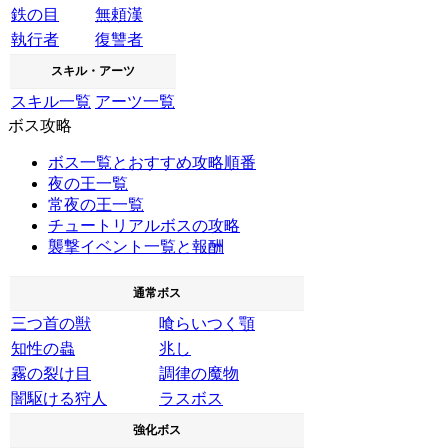
鉄の目
無頼漢
執行者
復讐者
スキル・アーツ
スキル一覧
アーツ一覧
ボス攻略
ボス一覧とおすすめ攻略順番
夜の王一覧
常夜の王一覧
チュートリアルボスの攻略
襲撃イベント一覧と報酬
通常ボス
三つ首の獣
喰らいつく顎
知性の蟲
兆し
霧の裂け目
調律の魔物
闇駆ける狩人
ラスボス
強化ボス