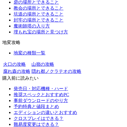
砦の場所とできること
教会の場所とできること
坑道の場所とできること
封牢の場所とできること
魔術師塔の入り方
埋もれ宝の場所と見つけ方
地変攻略
地変の種類一覧
火口の攻略
山嶺の攻略
腐れ森の攻略
隠れ都ノクラテオの攻略
購入前に読みたい
発売日・対応機種・ハード
推奨スペックとおすすめPC
事前ダウンロードのやり方
予約特典と値段まとめ
エディションの違いとおすすめ
クロスプレイはできる？
難易度変更はできる？