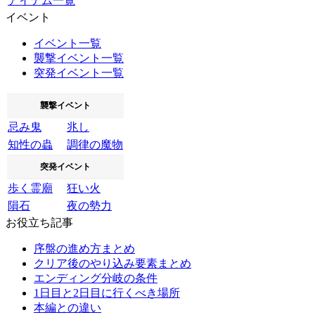
アイテム一覧
イベント
イベント一覧
襲撃イベント一覧
突発イベント一覧
襲撃イベント
忌み鬼
兆し
知性の蟲
調律の魔物
突発イベント
歩く霊廟
狂い火
隕石
夜の勢力
お役立ち記事
序盤の進め方まとめ
クリア後のやり込み要素まとめ
エンディング分岐の条件
1日目と2日目に行くべき場所
本編との違い