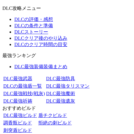
DLC攻略メニュー
DLCの評価・感想
DLCの条件と準備
DLCストーリー
DLCクリア後のやり込み
DLCのクリア時間の目安
最強ランキング
DLC最強装備装備まとめ
DLC最強武器
DLC最強防具
DLCの最強盾一覧
DLC最強タリスマン
DLC最強戦技(戦灰)
DLC最強魔術
DLC最強祈祷
DLC最強遺灰
おすすめビルド
DLC最強ビルド
盾チクビルド
調香瓶ビルド
拒絶の刺ビルド
刺突盾ビルド