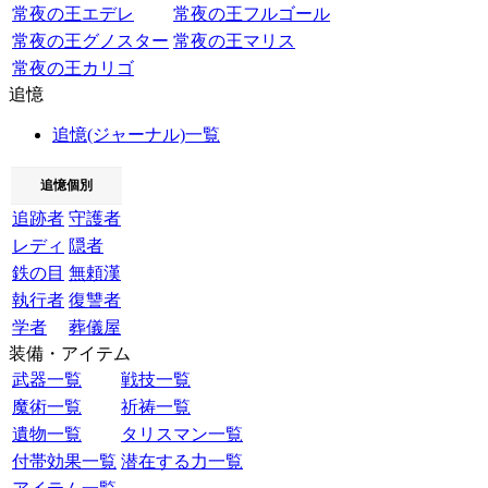
常夜の王エデレ
常夜の王フルゴール
常夜の王グノスター
常夜の王マリス
常夜の王カリゴ
追憶
追憶(ジャーナル)一覧
追憶個別
追跡者
守護者
レディ
隠者
鉄の目
無頼漢
執行者
復讐者
学者
葬儀屋
装備・アイテム
武器一覧
戦技一覧
魔術一覧
祈祷一覧
遺物一覧
タリスマン一覧
付帯効果一覧
潜在する力一覧