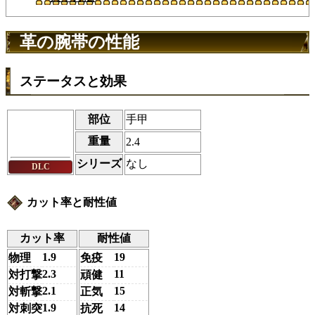
革の腕帯の性能
ステータスと効果
部位
手甲
重量
2.4
シリーズ
なし
DLC
カット率と耐性値
カット率
耐性値
1.9
19
物理
免疫
2.3
11
対打撃
頑健
2.1
15
対斬撃
正気
1.9
14
対刺突
抗死