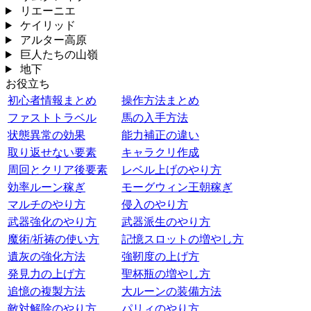
リエーニエ
ケイリッド
アルター高原
巨人たちの山嶺
地下
お役立ち
初心者情報まとめ
操作方法まとめ
ファストトラベル
馬の入手方法
状態異常の効果
能力補正の違い
取り返せない要素
キャラクリ作成
周回とクリア後要素
レベル上げのやり方
効率ルーン稼ぎ
モーグウィン王朝稼ぎ
マルチのやり方
侵入のやり方
武器強化のやり方
武器派生のやり方
魔術/祈祷の使い方
記憶スロットの増やし方
遺灰の強化方法
強靭度の上げ方
発見力の上げ方
聖杯瓶の増やし方
追憶の複製方法
大ルーンの装備方法
敵対解除のやり方
パリィのやり方