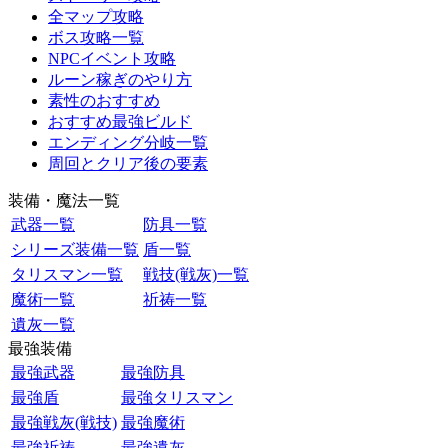
全マップ攻略
ボス攻略一覧
NPCイベント攻略
ルーン稼ぎのやり方
素性のおすすめ
おすすめ最強ビルド
エンディング分岐一覧
周回とクリア後の要素
装備・魔法一覧
武器一覧
防具一覧
シリーズ装備一覧
盾一覧
タリスマン一覧
戦技(戦灰)一覧
魔術一覧
祈祷一覧
遺灰一覧
最強装備
最強武器
最強防具
最強盾
最強タリスマン
最強戦灰(戦技)
最強魔術
最強祈祷
最強遺灰