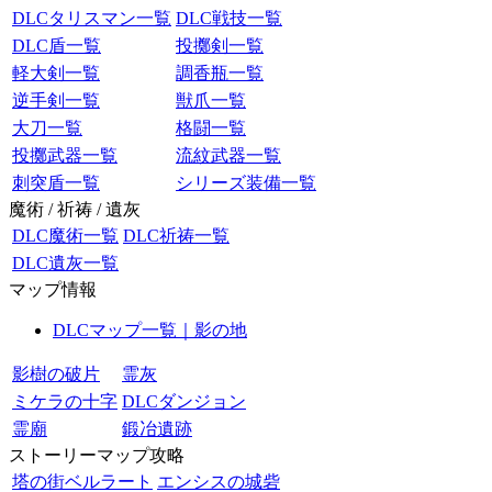
DLCタリスマン一覧
DLC戦技一覧
DLC盾一覧
投擲剣一覧
軽大剣一覧
調香瓶一覧
逆手剣一覧
獣爪一覧
大刀一覧
格闘一覧
投擲武器一覧
流紋武器一覧
刺突盾一覧
シリーズ装備一覧
魔術 / 祈祷 / 遺灰
DLC魔術一覧
DLC祈祷一覧
DLC遺灰一覧
マップ情報
DLCマップ一覧｜影の地
影樹の破片
霊灰
ミケラの十字
DLCダンジョン
霊廟
鍛冶遺跡
ストーリーマップ攻略
塔の街ベルラート
エンシスの城砦