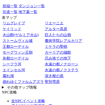
祝福一覧
ダンジョン一覧
坑道一覧
地下墓一覧
各マップ
リムグレイブ
リエーニエ
ケイリッド
アルター高原
火山館(ゲルミア火山)
巨人たちの山嶺
ストームヴィル城
魔術学院レアルカリア
王都ローデイル
ミケラの聖樹
モーグウィン王朝
カーリアの城館
灰都ローデイル
忌み捨ての地下
シーフラ河
永遠の都ノクローン
エインセル河
永遠の都ノクステラ
腐れ湖
深き根の底
崩れゆくファルムアズラ
聖別雪原
その他マップ情報
NPC攻略
全NPCイベント攻略