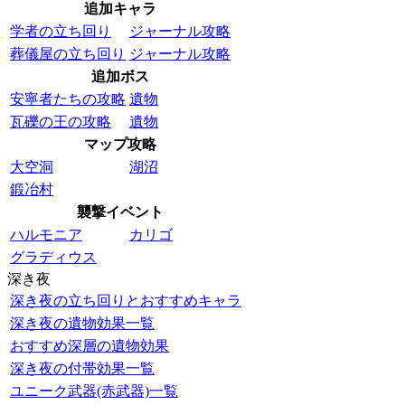
追加キャラ
学者の立ち回り
ジャーナル攻略
葬儀屋の立ち回り
ジャーナル攻略
追加ボス
安寧者たちの攻略
遺物
瓦礫の王の攻略
遺物
マップ攻略
大空洞
湖沼
鍛冶村
襲撃イベント
ハルモニア
カリゴ
グラディウス
深き夜
深き夜の立ち回りとおすすめキャラ
深き夜の遺物効果一覧
おすすめ深層の遺物効果
深き夜の付帯効果一覧
ユニーク武器(赤武器)一覧