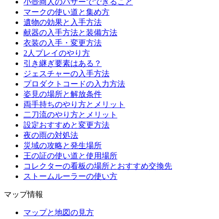
小壺商人のバザーでできること
マークの使い道と集め方
遺物の効果と入手方法
献器の入手方法と装備方法
衣装の入手・変更方法
2人プレイのやり方
引き継ぎ要素はある？
ジェスチャーの入手方法
プロダクトコードの入力方法
姿見の場所と解放条件
両手持ちのやり方とメリット
二刀流のやり方とメリット
設定おすすめと変更方法
夜の雨の対処法
災域の攻略と発生場所
王の証の使い道と使用場所
コレクターの看板の場所とおすすめ交換先
ストームルーラーの使い方
マップ情報
マップと地図の見方