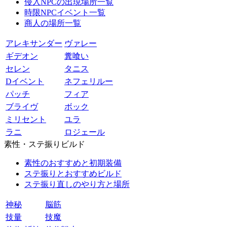
侵入NPCの出現場所一覧
時限NPCイベント一覧
商人の場所一覧
アレキサンダー
ヴァレー
ギデオン
糞喰い
セレン
タニス
Dイベント
ネフェリルー
パッチ
フィア
ブライヴ
ボック
ミリセント
ユラ
ラニ
ロジェール
素性・ステ振りビルド
素性のおすすめと初期装備
ステ振りとおすすめビルド
ステ振り直しのやり方と場所
神秘
脳筋
技量
技魔