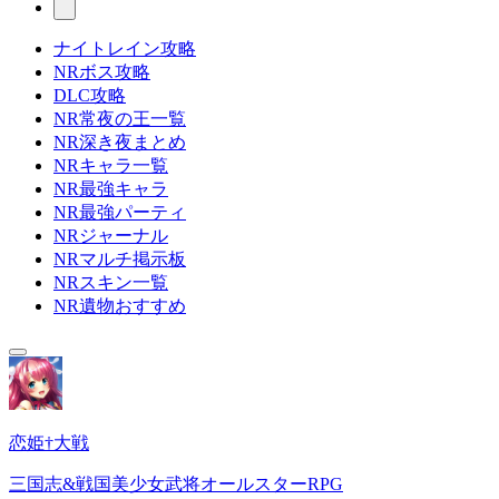
ナイトレイン攻略
NRボス攻略
DLC攻略
NR常夜の王一覧
NR深き夜まとめ
NRキャラ一覧
NR最強キャラ
NR最強パーティ
NRジャーナル
NRマルチ掲示板
NRスキン一覧
NR遺物おすすめ
恋姫†大戦
三国志&戦国美少女武将オールスターRPG