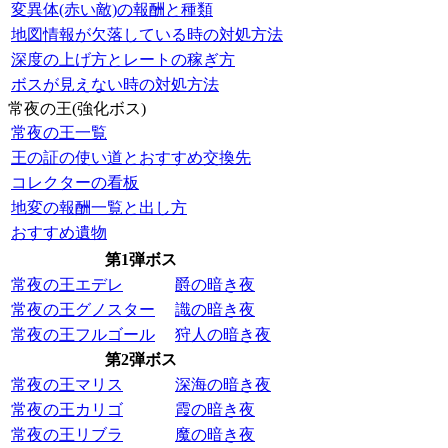
変異体(赤い敵)の報酬と種類
地図情報が欠落している時の対処方法
深度の上げ方とレートの稼ぎ方
ボスが見えない時の対処方法
常夜の王(強化ボス)
常夜の王一覧
王の証の使い道とおすすめ交換先
コレクターの看板
地変の報酬一覧と出し方
おすすめ遺物
第1弾ボス
常夜の王エデレ
爵の暗き夜
常夜の王グノスター
識の暗き夜
常夜の王フルゴール
狩人の暗き夜
第2弾ボス
常夜の王マリス
深海の暗き夜
常夜の王カリゴ
霞の暗き夜
常夜の王リブラ
魔の暗き夜