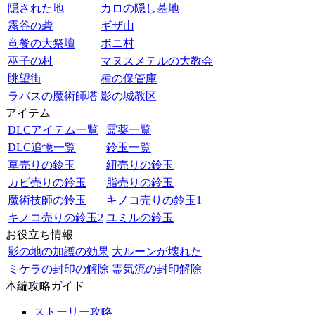
隠された地
カロの隠し墓地
霧谷の砦
ギザ山
竜餐の大祭壇
ボニ村
巫子の村
マヌスメテルの大教会
眺望街
種の保管庫
ラバスの魔術師塔
影の城教区
アイテム
DLCアイテム一覧
霊薬一覧
DLC追憶一覧
鈴玉一覧
草売りの鈴玉
紐売りの鈴玉
カビ売りの鈴玉
脂売りの鈴玉
魔術技師の鈴玉
キノコ売りの鈴玉1
キノコ売りの鈴玉2
ユミルの鈴玉
お役立ち情報
影の地の加護の効果
大ルーンが壊れた
ミケラの封印の解除
霊気流の封印解除
本編攻略ガイド
ストーリー攻略