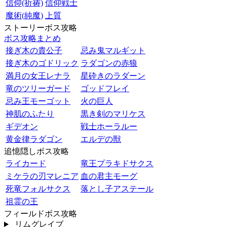
信仰(祈祷)
信仰戦士
魔術(純魔)
上質
ストーリーボス攻略
ボス攻略まとめ
接ぎ木の貴公子
忌み鬼マルギット
接ぎ木のゴドリック
ラダゴンの赤狼
満月の女王レナラ
星砕きのラダーン
竜のツリーガード
ゴッドフレイ
忌み王モーゴット
火の巨人
神肌のふたり
黒き剣のマリケス
ギデオン
戦士ホーラルー
黄金律ラダゴン
エルデの獣
追憶隠しボス攻略
ライカード
竜王プラキドサクス
ミケラの刃マレニア
血の君主モーグ
死竜フォルサクス
落とし子アステール
祖霊の王
フィールドボス攻略
リムグレイブ