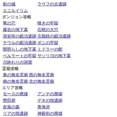
影の城
ラウフの古遺跡
エニルイリム
ダンジョン攻略
竜の穴
嘆きの牢獄
霧谷の地下墓
石棺の大穴
溶岩筒の鍛冶遺跡
古隕鉄の鍛冶遺跡
テウルの鍛冶遺跡
ボニの牢獄
闇照らしの地下墓
ミドラーの館
ベルラートの牢獄
サソリ川の地下墓
川終わりの洞窟
霊廟攻略
東の無名霊廟
西の無名霊廟
南の無名霊廟
北の無名霊廟
エリア攻略
モースの廃墟
アンテの廃墟
懲罰砦
デオの指遺跡
奈落の森
青海岸
リアの指遺跡
神殿街の廃墟