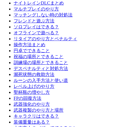
ナイトレインDLCまとめ
マルチプレイのやり方
マッチングしない時の対処法
フレンドと遊ぶ方法
ソロプレイはできる？
オフラインで遊べる？
リタイアのやり方とペナルティ
操作方法まとめ
円卓でできること
祝福の場所とできること
訓練場の場所とできること
デスペナルティと対処方法
瀕死状態の救助方法
ルーンの入手方法と使い道
レベル上げのやり方
聖杯瓶の増やし方
FPの回復方法
武器強化のやり方
武器複製のやり方と場所
キャラクリはできる？
装備重量はある？