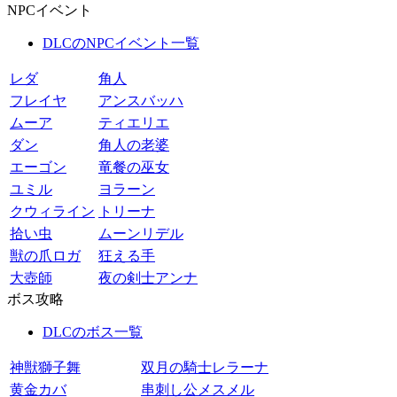
NPCイベント
DLCのNPCイベント一覧
レダ
角人
フレイヤ
アンスバッハ
ムーア
ティエリエ
ダン
角人の老婆
エーゴン
竜餐の巫女
ユミル
ヨラーン
クウィライン
トリーナ
拾い虫
ムーンリデル
獣の爪ロガ
狂える手
大壺師
夜の剣士アンナ
ボス攻略
DLCのボス一覧
神獣獅子舞
双月の騎士レラーナ
黄金カバ
串刺し公メスメル