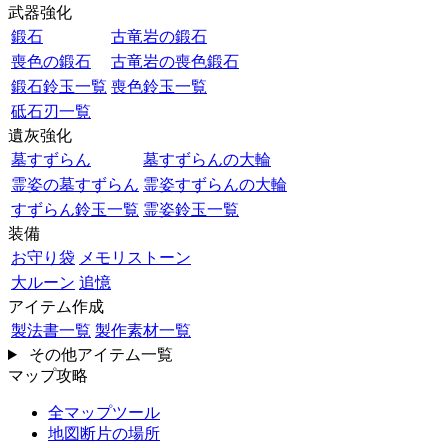
武器強化
鍛石
古竜岩の鍛石
喪色の鍛石
古竜岩の喪色鍛石
鍛石鈴玉一覧
喪色鈴玉一覧
砥石刃一覧
遺灰強化
墓すずらん
墓すずらんの大輪
霊姿の墓すずらん
霊姿すずらんの大輪
すずらん鈴玉一覧
霊姿鈴玉一覧
装備
お守り袋
メモリストーン
大ルーン
追憶
アイテム作成
製法書一覧
製作素材一覧
その他アイテム一覧
マップ攻略
全マップツール
地図断片の場所