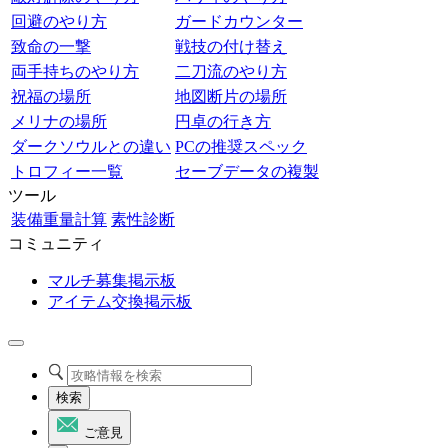
回避のやり方
ガードカウンター
致命の一撃
戦技の付け替え
両手持ちのやり方
二刀流のやり方
祝福の場所
地図断片の場所
メリナの場所
円卓の行き方
ダークソウルとの違い
PCの推奨スペック
トロフィー一覧
セーブデータの複製
ツール
装備重量計算
素性診断
コミュニティ
マルチ募集掲示板
アイテム交換掲示板
検索
ご意見