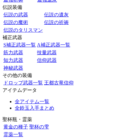
伝説装備
伝説の武器
伝説の遺灰
伝説の魔術
伝説の祈祷
伝説のタリスマン
補正武器
S補正武器一覧
A補正武器一覧
筋力武器
技量武器
知力武器
信仰武器
神秘武器
その他の装備
ドロップ武器一覧
王都古竜信仰
アイテムデータ
全アイテム一覧
全鈴玉入手まとめ
聖杯瓶・霊薬
黄金の種子
聖杯の雫
霊薬一覧