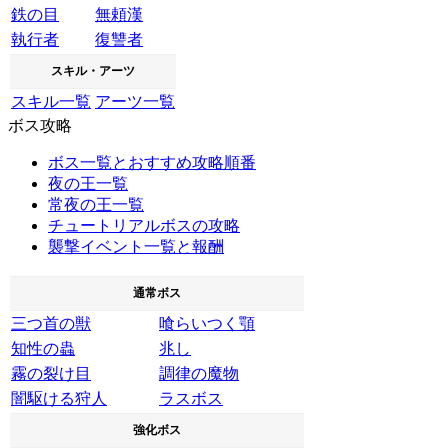
鉄の目
無頼漢
執行者
復讐者
スキル・アーツ
スキル一覧
アーツ一覧
ボス攻略
ボス一覧とおすすめ攻略順番
夜の王一覧
常夜の王一覧
チュートリアルボスの攻略
襲撃イベント一覧と報酬
通常ボス
三つ首の獣
喰らいつく顎
知性の蟲
兆し
霧の裂け目
調律の魔物
闇駆ける狩人
ラスボス
強化ボス