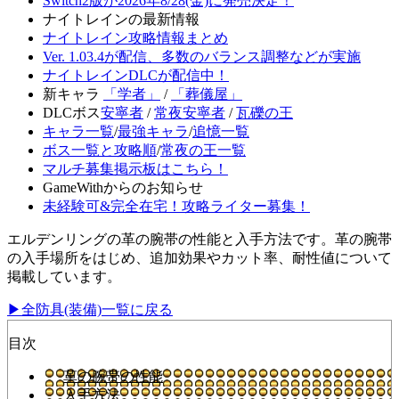
Switch2版が2026年8/28(金)に発売決定！
ナイトレインの最新情報
ナイトレイン攻略情報まとめ
Ver. 1.03.4が配信、多数のバランス調整などが実施
ナイトレインDLCが配信中！
新キャラ
「学者」
/
「葬儀屋」
DLCボス
安寧者
/
常夜安寧者
/
瓦礫の王
キャラ一覧
/
最強キャラ
/
追憶一覧
ボス一覧と攻略順
/
常夜の王一覧
マルチ募集掲示板はこちら！
GameWithからのお知らせ
未経験可&完全在宅！攻略ライター募集！
エルデンリングの革の腕帯の性能と入手方法です。革の腕帯
の入手場所をはじめ、追加効果やカット率、耐性値について
掲載しています。
▶全防具(装備)一覧に戻る
目次
革の腕帯の性能
入手方法