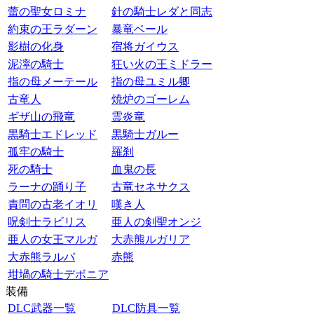
蕾の聖女ロミナ
針の騎士レダと同志
約束の王ラダーン
暴竜ベール
影樹の化身
宿将ガイウス
泥濘の騎士
狂い火の王ミドラー
指の母メーテール
指の母ユミル卿
古竜人
焼炉のゴーレム
ギザ山の飛竜
霊炎竜
黒騎士エドレッド
黒騎士ガルー
孤牢の騎士
羅刹
死の騎士
血鬼の長
ラーナの踊り子
古竜セネサクス
責問の古老イオリ
嘆き人
呪剣士ラビリス
亜人の剣聖オンジ
亜人の女王マルガ
大赤熊ルガリア
大赤熊ラルバ
赤熊
坩堝の騎士デボニア
装備
DLC武器一覧
DLC防具一覧