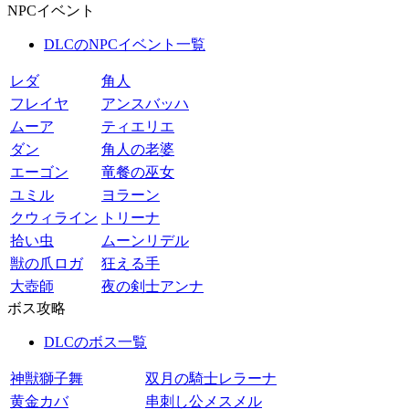
NPCイベント
DLCのNPCイベント一覧
レダ
角人
フレイヤ
アンスバッハ
ムーア
ティエリエ
ダン
角人の老婆
エーゴン
竜餐の巫女
ユミル
ヨラーン
クウィライン
トリーナ
拾い虫
ムーンリデル
獣の爪ロガ
狂える手
大壺師
夜の剣士アンナ
ボス攻略
DLCのボス一覧
神獣獅子舞
双月の騎士レラーナ
黄金カバ
串刺し公メスメル