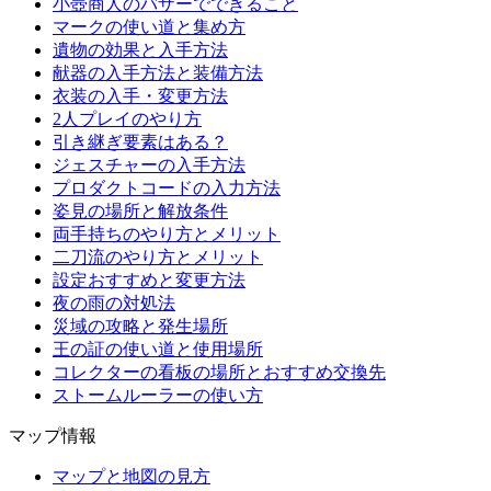
小壺商人のバザーでできること
マークの使い道と集め方
遺物の効果と入手方法
献器の入手方法と装備方法
衣装の入手・変更方法
2人プレイのやり方
引き継ぎ要素はある？
ジェスチャーの入手方法
プロダクトコードの入力方法
姿見の場所と解放条件
両手持ちのやり方とメリット
二刀流のやり方とメリット
設定おすすめと変更方法
夜の雨の対処法
災域の攻略と発生場所
王の証の使い道と使用場所
コレクターの看板の場所とおすすめ交換先
ストームルーラーの使い方
マップ情報
マップと地図の見方