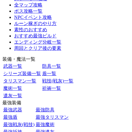
全マップ攻略
ボス攻略一覧
NPCイベント攻略
ルーン稼ぎのやり方
素性のおすすめ
おすすめ最強ビルド
エンディング分岐一覧
周回とクリア後の要素
装備・魔法一覧
武器一覧
防具一覧
シリーズ装備一覧
盾一覧
タリスマン一覧
戦技(戦灰)一覧
魔術一覧
祈祷一覧
遺灰一覧
最強装備
最強武器
最強防具
最強盾
最強タリスマン
最強戦灰(戦技)
最強魔術
最強祈祷
最強遺灰