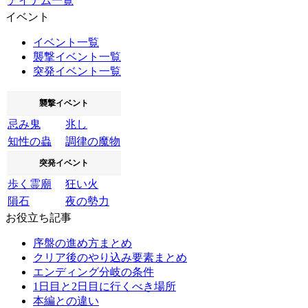
アイテム一覧
イベント
イベント一覧
襲撃イベント一覧
突発イベント一覧
襲撃イベント
忌み鬼
兆し
知性の蟲
調律の魔物
突発イベント
歩く霊廟
狂い火
隕石
夜の勢力
お役立ち記事
序盤の進め方まとめ
クリア後のやり込み要素まとめ
エンディング分岐の条件
1日目と2日目に行くべき場所
本編との違い