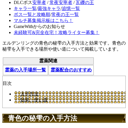
DLCボス
安寧者
/
常夜安寧者
/
瓦礫の王
キャラ一覧
/
最強キャラ
/
追憶一覧
ボス一覧と攻略順
/
常夜の王一覧
マルチ募集掲示板はこちら！
GameWithからのお知らせ
未経験可&完全在宅！攻略ライター募集！
エルデンリングの青色の秘雫の入手方法と効果です。青色の
秘雫を入手できる場所や使い道について掲載しています。
霊薬関連
霊薬の入手場所一覧
霊薬配合のおすすめ
目次
入手方法
効果・使い道
青色の秘雫の入手方法