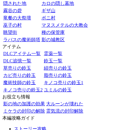
隠された地
カロの隠し墓地
霧谷の砦
ギザ山
竜餐の大祭壇
ボニ村
巫子の村
マヌスメテルの大教会
眺望街
種の保管庫
ラバスの魔術師塔
影の城教区
アイテム
DLCアイテム一覧
霊薬一覧
DLC追憶一覧
鈴玉一覧
草売りの鈴玉
紐売りの鈴玉
カビ売りの鈴玉
脂売りの鈴玉
魔術技師の鈴玉
キノコ売りの鈴玉1
キノコ売りの鈴玉2
ユミルの鈴玉
お役立ち情報
影の地の加護の効果
大ルーンが壊れた
ミケラの封印の解除
霊気流の封印解除
本編攻略ガイド
ストーリー攻略