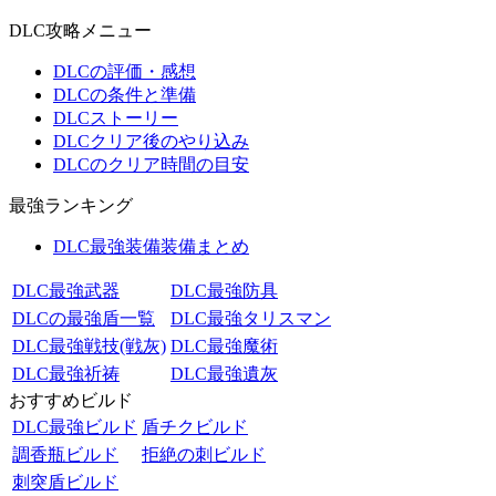
DLC攻略メニュー
DLCの評価・感想
DLCの条件と準備
DLCストーリー
DLCクリア後のやり込み
DLCのクリア時間の目安
最強ランキング
DLC最強装備装備まとめ
DLC最強武器
DLC最強防具
DLCの最強盾一覧
DLC最強タリスマン
DLC最強戦技(戦灰)
DLC最強魔術
DLC最強祈祷
DLC最強遺灰
おすすめビルド
DLC最強ビルド
盾チクビルド
調香瓶ビルド
拒絶の刺ビルド
刺突盾ビルド