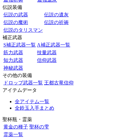
伝説装備
伝説の武器
伝説の遺灰
伝説の魔術
伝説の祈祷
伝説のタリスマン
補正武器
S補正武器一覧
A補正武器一覧
筋力武器
技量武器
知力武器
信仰武器
神秘武器
その他の装備
ドロップ武器一覧
王都古竜信仰
アイテムデータ
全アイテム一覧
全鈴玉入手まとめ
聖杯瓶・霊薬
黄金の種子
聖杯の雫
霊薬一覧