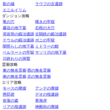
影の城
ラウフの古遺跡
エニルイリム
ダンジョン攻略
竜の穴
嘆きの牢獄
霧谷の地下墓
石棺の大穴
溶岩筒の鍛冶遺跡
古隕鉄の鍛冶遺跡
テウルの鍛冶遺跡
ボニの牢獄
闇照らしの地下墓
ミドラーの館
ベルラートの牢獄
サソリ川の地下墓
川終わりの洞窟
霊廟攻略
東の無名霊廟
西の無名霊廟
南の無名霊廟
北の無名霊廟
エリア攻略
モースの廃墟
アンテの廃墟
懲罰砦
デオの指遺跡
奈落の森
青海岸
リアの指遺跡
神殿街の廃墟