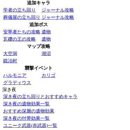
追加キャラ
学者の立ち回り
ジャーナル攻略
葬儀屋の立ち回り
ジャーナル攻略
追加ボス
安寧者たちの攻略
遺物
瓦礫の王の攻略
遺物
マップ攻略
大空洞
湖沼
鍛冶村
襲撃イベント
ハルモニア
カリゴ
グラディウス
深き夜
深き夜の立ち回りとおすすめキャラ
深き夜の遺物効果一覧
おすすめ深層の遺物効果
深き夜の付帯効果一覧
ユニーク武器(赤武器)一覧