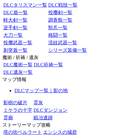
DLCタリスマン一覧
DLC戦技一覧
DLC盾一覧
投擲剣一覧
軽大剣一覧
調香瓶一覧
逆手剣一覧
獣爪一覧
大刀一覧
格闘一覧
投擲武器一覧
流紋武器一覧
刺突盾一覧
シリーズ装備一覧
魔術 / 祈祷 / 遺灰
DLC魔術一覧
DLC祈祷一覧
DLC遺灰一覧
マップ情報
DLCマップ一覧｜影の地
影樹の破片
霊灰
ミケラの十字
DLCダンジョン
霊廟
鍛冶遺跡
ストーリーマップ攻略
塔の街ベルラート
エンシスの城砦