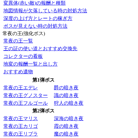
変異体(赤い敵)の報酬と種類
地図情報が欠落している時の対処方法
深度の上げ方とレートの稼ぎ方
ボスが見えない時の対処方法
常夜の王(強化ボス)
常夜の王一覧
王の証の使い道とおすすめ交換先
コレクターの看板
地変の報酬一覧と出し方
おすすめ遺物
第1弾ボス
常夜の王エデレ
爵の暗き夜
常夜の王グノスター
識の暗き夜
常夜の王フルゴール
狩人の暗き夜
第2弾ボス
常夜の王マリス
深海の暗き夜
常夜の王カリゴ
霞の暗き夜
常夜の王リブラ
魔の暗き夜