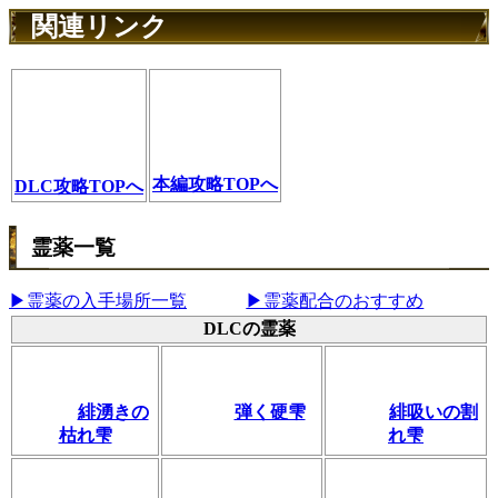
関連リンク
本編攻略TOPへ
DLC攻略TOPへ
霊薬一覧
▶霊薬の入手場所一覧
▶霊薬配合のおすすめ
DLCの霊薬
緋湧きの
弾く硬雫
緋吸いの割
枯れ雫
れ雫