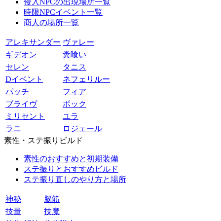
侵入NPCの出現場所一覧
時限NPCイベント一覧
商人の場所一覧
アレキサンダー
ヴァレー
ギデオン
糞喰い
セレン
タニス
Dイベント
ネフェリルー
パッチ
フィア
ブライヴ
ボック
ミリセント
ユラ
ラニ
ロジェール
素性・ステ振りビルド
素性のおすすめと初期装備
ステ振りとおすすめビルド
ステ振り直しのやり方と場所
神秘
脳筋
技量
技魔