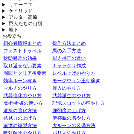
リエーニエ
ケイリッド
アルター高原
巨人たちの山嶺
地下
お役立ち
初心者情報まとめ
操作方法まとめ
ファストトラベル
馬の入手方法
状態異常の効果
能力補正の違い
取り返せない要素
キャラクリ作成
周回とクリア後要素
レベル上げのやり方
効率ルーン稼ぎ
モーグウィン王朝稼ぎ
マルチのやり方
侵入のやり方
武器強化のやり方
武器派生のやり方
魔術/祈祷の使い方
記憶スロットの増やし方
遺灰の強化方法
強靭度の上げ方
発見力の上げ方
聖杯瓶の増やし方
追憶の複製方法
大ルーンの装備方法
敵対解除のやり方
パリィのやり方