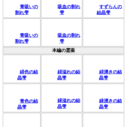
青吸いの
吸血の割れ
すずらんの
割れ雫
雫
結晶雫
青吸いの
吸血の割れ
割れ雫
雫
本編の霊薬
緋溢れの結
緋湧きの結
緋色の結
晶雫
晶雫
晶雫
緑溢れの結
緑湧きの結
青色の結
晶雫
晶雫
晶雫