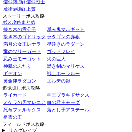
信仰(祈祷)
信仰戦士
魔術(純魔)
上質
ストーリーボス攻略
ボス攻略まとめ
接ぎ木の貴公子
忌み鬼マルギット
接ぎ木のゴドリック
ラダゴンの赤狼
満月の女王レナラ
星砕きのラダーン
竜のツリーガード
ゴッドフレイ
忌み王モーゴット
火の巨人
神肌のふたり
黒き剣のマリケス
ギデオン
戦士ホーラルー
黄金律ラダゴン
エルデの獣
追憶隠しボス攻略
ライカード
竜王プラキドサクス
ミケラの刃マレニア
血の君主モーグ
死竜フォルサクス
落とし子アステール
祖霊の王
フィールドボス攻略
リムグレイブ