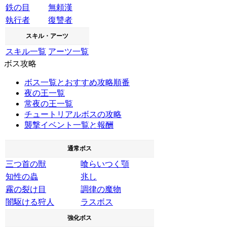
鉄の目
無頼漢
執行者
復讐者
スキル・アーツ
スキル一覧
アーツ一覧
ボス攻略
ボス一覧とおすすめ攻略順番
夜の王一覧
常夜の王一覧
チュートリアルボスの攻略
襲撃イベント一覧と報酬
通常ボス
三つ首の獣
喰らいつく顎
知性の蟲
兆し
霧の裂け目
調律の魔物
闇駆ける狩人
ラスボス
強化ボス