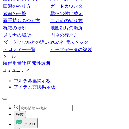
回避のやり方
ガードカウンター
致命の一撃
戦技の付け替え
両手持ちのやり方
二刀流のやり方
祝福の場所
地図断片の場所
メリナの場所
円卓の行き方
ダークソウルとの違い
PCの推奨スペック
トロフィー一覧
セーブデータの複製
ツール
装備重量計算
素性診断
コミュニティ
マルチ募集掲示板
アイテム交換掲示板
検索
ご意見