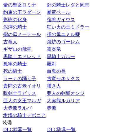
蕾の聖女ロミナ
針の騎士レダと同志
約束の王ラダーン
暴竜ベール
影樹の化身
宿将ガイウス
泥濘の騎士
狂い火の王ミドラー
指の母メーテール
指の母ユミル卿
古竜人
焼炉のゴーレム
ギザ山の飛竜
霊炎竜
黒騎士エドレッド
黒騎士ガルー
孤牢の騎士
羅刹
死の騎士
血鬼の長
ラーナの踊り子
古竜セネサクス
責問の古老イオリ
嘆き人
呪剣士ラビリス
亜人の剣聖オンジ
亜人の女王マルガ
大赤熊ルガリア
大赤熊ラルバ
赤熊
坩堝の騎士デボニア
装備
DLC武器一覧
DLC防具一覧