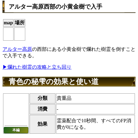
アルター高原西部の小黄金樹で入手
map
場所
アルター高原
の西部にある小黄金樹で爛れた樹霊を倒すこと
で入手できる。
▶爛れた樹霊の攻略と立ち回り
青色の秘雫の効果と使い道
分類
貴重品
消費
-
霊薬配合で10秒間、すべてのFP消
効果
費が0になる。
本編