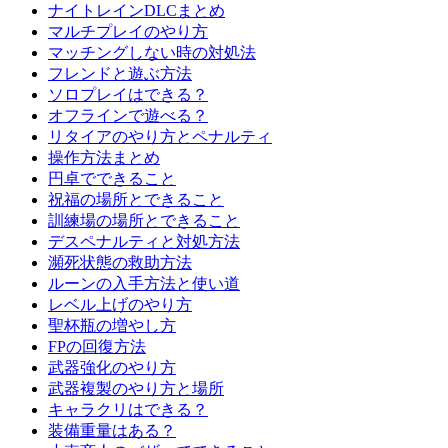
ナイトレインDLCまとめ
マルチプレイのやり方
マッチングしない時の対処法
フレンドと遊ぶ方法
ソロプレイはできる？
オフラインで遊べる？
リタイアのやり方とペナルティ
操作方法まとめ
円卓でできること
祝福の場所とできること
訓練場の場所とできること
デスペナルティと対処方法
瀕死状態の救助方法
ルーンの入手方法と使い道
レベル上げのやり方
聖杯瓶の増やし方
FPの回復方法
武器強化のやり方
武器複製のやり方と場所
キャラクリはできる？
装備重量はある？