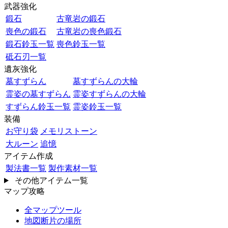
武器強化
鍛石
古竜岩の鍛石
喪色の鍛石
古竜岩の喪色鍛石
鍛石鈴玉一覧
喪色鈴玉一覧
砥石刃一覧
遺灰強化
墓すずらん
墓すずらんの大輪
霊姿の墓すずらん
霊姿すずらんの大輪
すずらん鈴玉一覧
霊姿鈴玉一覧
装備
お守り袋
メモリストーン
大ルーン
追憶
アイテム作成
製法書一覧
製作素材一覧
その他アイテム一覧
マップ攻略
全マップツール
地図断片の場所