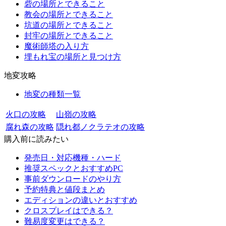
砦の場所とできること
教会の場所とできること
坑道の場所とできること
封牢の場所とできること
魔術師塔の入り方
埋もれ宝の場所と見つけ方
地変攻略
地変の種類一覧
火口の攻略
山嶺の攻略
腐れ森の攻略
隠れ都ノクラテオの攻略
購入前に読みたい
発売日・対応機種・ハード
推奨スペックとおすすめPC
事前ダウンロードのやり方
予約特典と値段まとめ
エディションの違いとおすすめ
クロスプレイはできる？
難易度変更はできる？