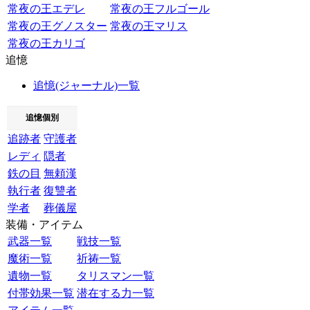
常夜の王エデレ
常夜の王フルゴール
常夜の王グノスター
常夜の王マリス
常夜の王カリゴ
追憶
追憶(ジャーナル)一覧
追憶個別
追跡者
守護者
レディ
隠者
鉄の目
無頼漢
執行者
復讐者
学者
葬儀屋
装備・アイテム
武器一覧
戦技一覧
魔術一覧
祈祷一覧
遺物一覧
タリスマン一覧
付帯効果一覧
潜在する力一覧