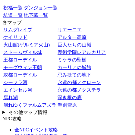
祝福一覧
ダンジョン一覧
坑道一覧
地下墓一覧
各マップ
リムグレイブ
リエーニエ
ケイリッド
アルター高原
火山館(ゲルミア火山)
巨人たちの山嶺
ストームヴィル城
魔術学院レアルカリア
王都ローデイル
ミケラの聖樹
モーグウィン王朝
カーリアの城館
灰都ローデイル
忌み捨ての地下
シーフラ河
永遠の都ノクローン
エインセル河
永遠の都ノクステラ
腐れ湖
深き根の底
崩れゆくファルムアズラ
聖別雪原
その他マップ情報
NPC攻略
全NPCイベント攻略