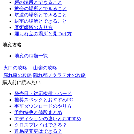
砦の場所とできること
教会の場所とできること
坑道の場所とできること
封牢の場所とできること
魔術師塔の入り方
埋もれ宝の場所と見つけ方
地変攻略
地変の種類一覧
火口の攻略
山嶺の攻略
腐れ森の攻略
隠れ都ノクラテオの攻略
購入前に読みたい
発売日・対応機種・ハード
推奨スペックとおすすめPC
事前ダウンロードのやり方
予約特典と値段まとめ
エディションの違いとおすすめ
クロスプレイはできる？
難易度変更はできる？