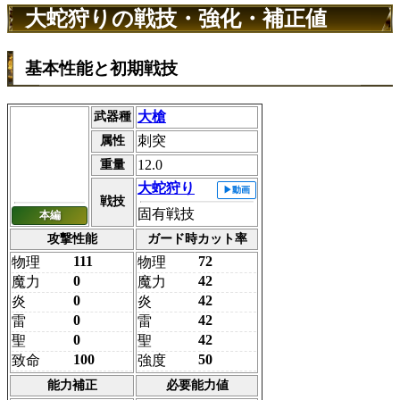
大蛇狩りの戦技・強化・補正値
基本性能と初期戦技
大槍
武器種
刺突
属性
12.0
重量
大蛇狩り
戦技
固有戦技
本編
攻撃性能
ガード時カット率
111
72
物理
物理
0
42
魔力
魔力
0
42
炎
炎
0
42
雷
雷
0
42
聖
聖
100
50
致命
強度
能力補正
必要能力値