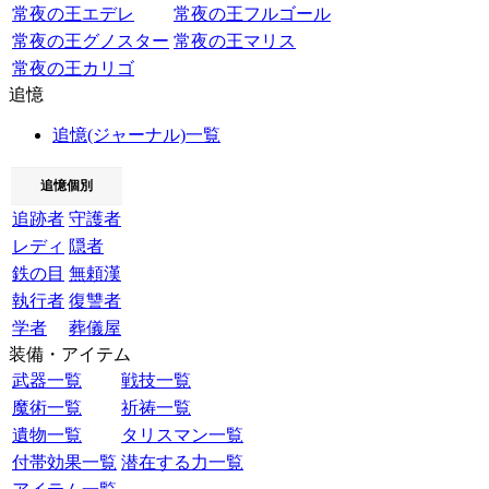
常夜の王エデレ
常夜の王フルゴール
常夜の王グノスター
常夜の王マリス
常夜の王カリゴ
追憶
追憶(ジャーナル)一覧
追憶個別
追跡者
守護者
レディ
隠者
鉄の目
無頼漢
執行者
復讐者
学者
葬儀屋
装備・アイテム
武器一覧
戦技一覧
魔術一覧
祈祷一覧
遺物一覧
タリスマン一覧
付帯効果一覧
潜在する力一覧