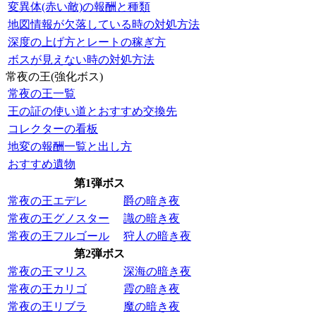
変異体(赤い敵)の報酬と種類
地図情報が欠落している時の対処方法
深度の上げ方とレートの稼ぎ方
ボスが見えない時の対処方法
常夜の王(強化ボス)
常夜の王一覧
王の証の使い道とおすすめ交換先
コレクターの看板
地変の報酬一覧と出し方
おすすめ遺物
第1弾ボス
常夜の王エデレ
爵の暗き夜
常夜の王グノスター
識の暗き夜
常夜の王フルゴール
狩人の暗き夜
第2弾ボス
常夜の王マリス
深海の暗き夜
常夜の王カリゴ
霞の暗き夜
常夜の王リブラ
魔の暗き夜