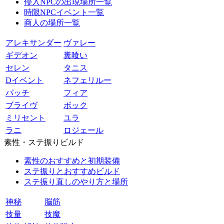
侵入NPCの出現場所一覧
時限NPCイベント一覧
商人の場所一覧
アレキサンダー
ヴァレー
ギデオン
糞喰い
セレン
タニス
Dイベント
ネフェリルー
パッチ
フィア
ブライヴ
ボック
ミリセント
ユラ
ラニ
ロジェール
素性・ステ振りビルド
素性のおすすめと初期装備
ステ振りとおすすめビルド
ステ振り直しのやり方と場所
神秘
脳筋
技量
技魔