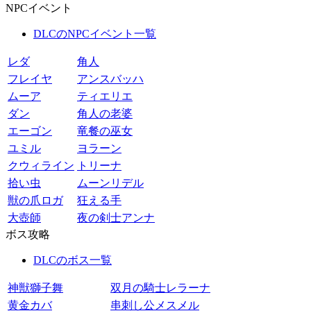
NPCイベント
DLCのNPCイベント一覧
レダ
角人
フレイヤ
アンスバッハ
ムーア
ティエリエ
ダン
角人の老婆
エーゴン
竜餐の巫女
ユミル
ヨラーン
クウィライン
トリーナ
拾い虫
ムーンリデル
獣の爪ロガ
狂える手
大壺師
夜の剣士アンナ
ボス攻略
DLCのボス一覧
神獣獅子舞
双月の騎士レラーナ
黄金カバ
串刺し公メスメル