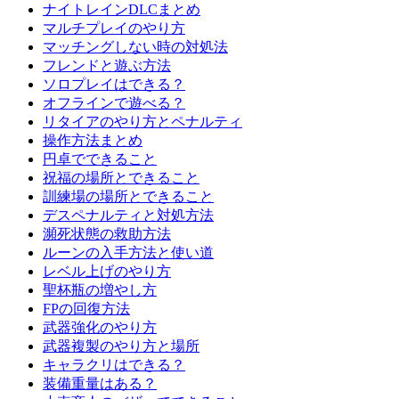
ナイトレインDLCまとめ
マルチプレイのやり方
マッチングしない時の対処法
フレンドと遊ぶ方法
ソロプレイはできる？
オフラインで遊べる？
リタイアのやり方とペナルティ
操作方法まとめ
円卓でできること
祝福の場所とできること
訓練場の場所とできること
デスペナルティと対処方法
瀕死状態の救助方法
ルーンの入手方法と使い道
レベル上げのやり方
聖杯瓶の増やし方
FPの回復方法
武器強化のやり方
武器複製のやり方と場所
キャラクリはできる？
装備重量はある？