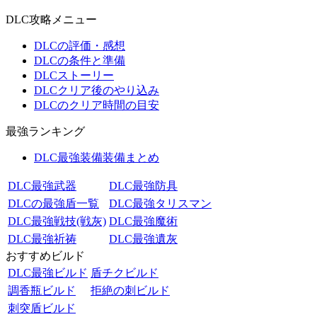
DLC攻略メニュー
DLCの評価・感想
DLCの条件と準備
DLCストーリー
DLCクリア後のやり込み
DLCのクリア時間の目安
最強ランキング
DLC最強装備装備まとめ
DLC最強武器
DLC最強防具
DLCの最強盾一覧
DLC最強タリスマン
DLC最強戦技(戦灰)
DLC最強魔術
DLC最強祈祷
DLC最強遺灰
おすすめビルド
DLC最強ビルド
盾チクビルド
調香瓶ビルド
拒絶の刺ビルド
刺突盾ビルド