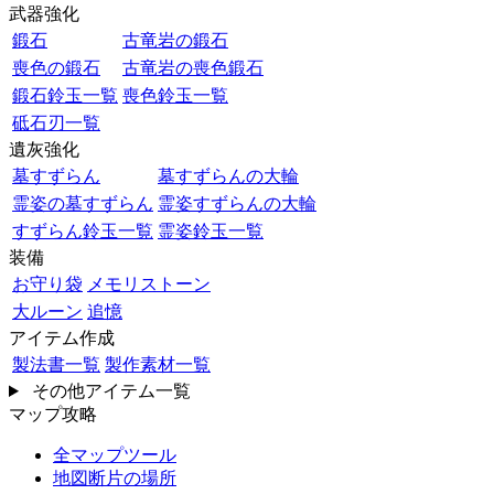
武器強化
鍛石
古竜岩の鍛石
喪色の鍛石
古竜岩の喪色鍛石
鍛石鈴玉一覧
喪色鈴玉一覧
砥石刃一覧
遺灰強化
墓すずらん
墓すずらんの大輪
霊姿の墓すずらん
霊姿すずらんの大輪
すずらん鈴玉一覧
霊姿鈴玉一覧
装備
お守り袋
メモリストーン
大ルーン
追憶
アイテム作成
製法書一覧
製作素材一覧
その他アイテム一覧
マップ攻略
全マップツール
地図断片の場所