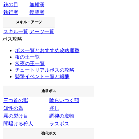
鉄の目
無頼漢
執行者
復讐者
スキル・アーツ
スキル一覧
アーツ一覧
ボス攻略
ボス一覧とおすすめ攻略順番
夜の王一覧
常夜の王一覧
チュートリアルボスの攻略
襲撃イベント一覧と報酬
通常ボス
三つ首の獣
喰らいつく顎
知性の蟲
兆し
霧の裂け目
調律の魔物
闇駆ける狩人
ラスボス
強化ボス