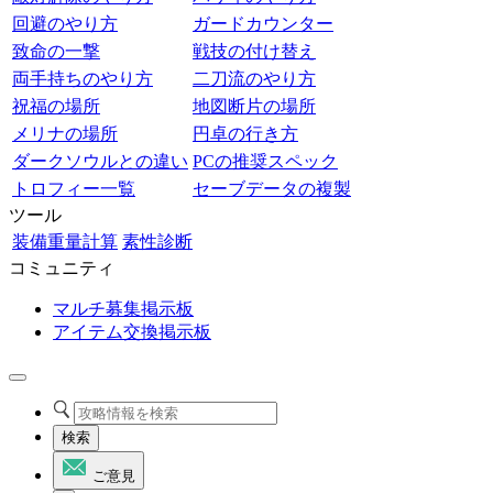
回避のやり方
ガードカウンター
致命の一撃
戦技の付け替え
両手持ちのやり方
二刀流のやり方
祝福の場所
地図断片の場所
メリナの場所
円卓の行き方
ダークソウルとの違い
PCの推奨スペック
トロフィー一覧
セーブデータの複製
ツール
装備重量計算
素性診断
コミュニティ
マルチ募集掲示板
アイテム交換掲示板
検索
ご意見