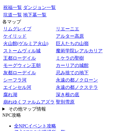
祝福一覧
ダンジョン一覧
坑道一覧
地下墓一覧
各マップ
リムグレイブ
リエーニエ
ケイリッド
アルター高原
火山館(ゲルミア火山)
巨人たちの山嶺
ストームヴィル城
魔術学院レアルカリア
王都ローデイル
ミケラの聖樹
モーグウィン王朝
カーリアの城館
灰都ローデイル
忌み捨ての地下
シーフラ河
永遠の都ノクローン
エインセル河
永遠の都ノクステラ
腐れ湖
深き根の底
崩れゆくファルムアズラ
聖別雪原
その他マップ情報
NPC攻略
全NPCイベント攻略