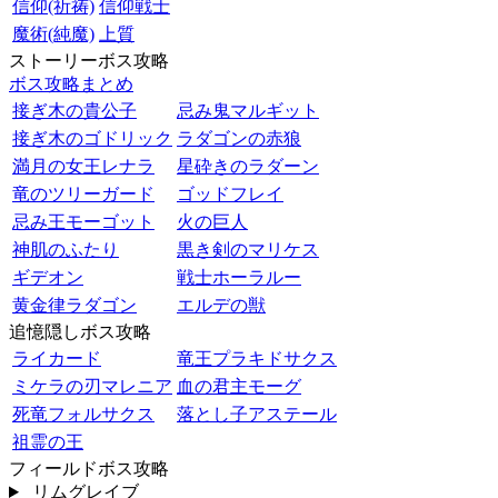
信仰(祈祷)
信仰戦士
魔術(純魔)
上質
ストーリーボス攻略
ボス攻略まとめ
接ぎ木の貴公子
忌み鬼マルギット
接ぎ木のゴドリック
ラダゴンの赤狼
満月の女王レナラ
星砕きのラダーン
竜のツリーガード
ゴッドフレイ
忌み王モーゴット
火の巨人
神肌のふたり
黒き剣のマリケス
ギデオン
戦士ホーラルー
黄金律ラダゴン
エルデの獣
追憶隠しボス攻略
ライカード
竜王プラキドサクス
ミケラの刃マレニア
血の君主モーグ
死竜フォルサクス
落とし子アステール
祖霊の王
フィールドボス攻略
リムグレイブ