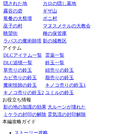
隠された地
カロの隠し墓地
霧谷の砦
ギザ山
竜餐の大祭壇
ボニ村
巫子の村
マヌスメテルの大教会
眺望街
種の保管庫
ラバスの魔術師塔
影の城教区
アイテム
DLCアイテム一覧
霊薬一覧
DLC追憶一覧
鈴玉一覧
草売りの鈴玉
紐売りの鈴玉
カビ売りの鈴玉
脂売りの鈴玉
魔術技師の鈴玉
キノコ売りの鈴玉1
キノコ売りの鈴玉2
ユミルの鈴玉
お役立ち情報
影の地の加護の効果
大ルーンが壊れた
ミケラの封印の解除
霊気流の封印解除
本編攻略ガイド
ストーリー攻略