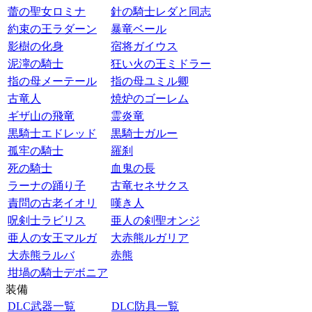
蕾の聖女ロミナ
針の騎士レダと同志
約束の王ラダーン
暴竜ベール
影樹の化身
宿将ガイウス
泥濘の騎士
狂い火の王ミドラー
指の母メーテール
指の母ユミル卿
古竜人
焼炉のゴーレム
ギザ山の飛竜
霊炎竜
黒騎士エドレッド
黒騎士ガルー
孤牢の騎士
羅刹
死の騎士
血鬼の長
ラーナの踊り子
古竜セネサクス
責問の古老イオリ
嘆き人
呪剣士ラビリス
亜人の剣聖オンジ
亜人の女王マルガ
大赤熊ルガリア
大赤熊ラルバ
赤熊
坩堝の騎士デボニア
装備
DLC武器一覧
DLC防具一覧