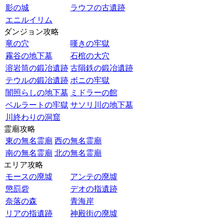
影の城
ラウフの古遺跡
エニルイリム
ダンジョン攻略
竜の穴
嘆きの牢獄
霧谷の地下墓
石棺の大穴
溶岩筒の鍛冶遺跡
古隕鉄の鍛冶遺跡
テウルの鍛冶遺跡
ボニの牢獄
闇照らしの地下墓
ミドラーの館
ベルラートの牢獄
サソリ川の地下墓
川終わりの洞窟
霊廟攻略
東の無名霊廟
西の無名霊廟
南の無名霊廟
北の無名霊廟
エリア攻略
モースの廃墟
アンテの廃墟
懲罰砦
デオの指遺跡
奈落の森
青海岸
リアの指遺跡
神殿街の廃墟