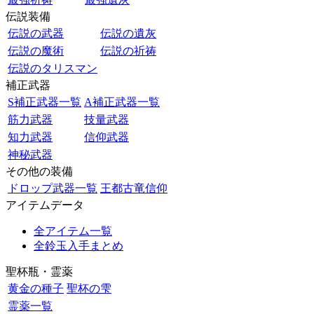
伝説装備
伝説の武器
伝説の遺灰
伝説の魔術
伝説の祈祷
伝説のタリスマン
補正武器
S補正武器一覧
A補正武器一覧
筋力武器
技量武器
知力武器
信仰武器
神秘武器
その他の装備
ドロップ武器一覧
王都古竜信仰
アイテムデータ
全アイテム一覧
全鈴玉入手まとめ
聖杯瓶・霊薬
黄金の種子
聖杯の雫
霊薬一覧