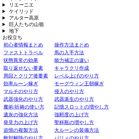
リエーニエ
ケイリッド
アルター高原
巨人たちの山嶺
地下
お役立ち
初心者情報まとめ
操作方法まとめ
ファストトラベル
馬の入手方法
状態異常の効果
能力補正の違い
取り返せない要素
キャラクリ作成
周回とクリア後要素
レベル上げのやり方
効率ルーン稼ぎ
モーグウィン王朝稼ぎ
マルチのやり方
侵入のやり方
武器強化のやり方
武器派生のやり方
魔術/祈祷の使い方
記憶スロットの増やし方
遺灰の強化方法
強靭度の上げ方
発見力の上げ方
聖杯瓶の増やし方
追憶の複製方法
大ルーンの装備方法
敵対解除のやり方
パリィのやり方