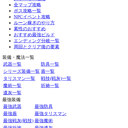
全マップ攻略
ボス攻略一覧
NPCイベント攻略
ルーン稼ぎのやり方
素性のおすすめ
おすすめ最強ビルド
エンディング分岐一覧
周回とクリア後の要素
装備・魔法一覧
武器一覧
防具一覧
シリーズ装備一覧
盾一覧
タリスマン一覧
戦技(戦灰)一覧
魔術一覧
祈祷一覧
遺灰一覧
最強装備
最強武器
最強防具
最強盾
最強タリスマン
最強戦灰(戦技)
最強魔術
最強祈祷
最強遺灰