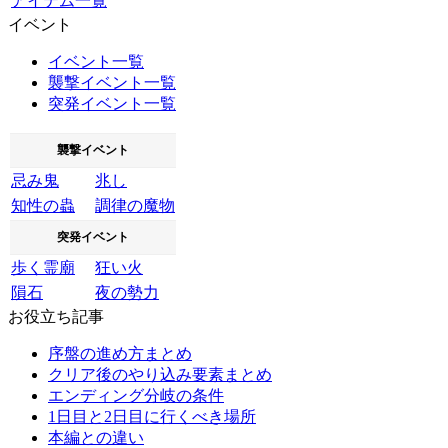
アイテム一覧
イベント
イベント一覧
襲撃イベント一覧
突発イベント一覧
襲撃イベント
忌み鬼
兆し
知性の蟲
調律の魔物
突発イベント
歩く霊廟
狂い火
隕石
夜の勢力
お役立ち記事
序盤の進め方まとめ
クリア後のやり込み要素まとめ
エンディング分岐の条件
1日目と2日目に行くべき場所
本編との違い