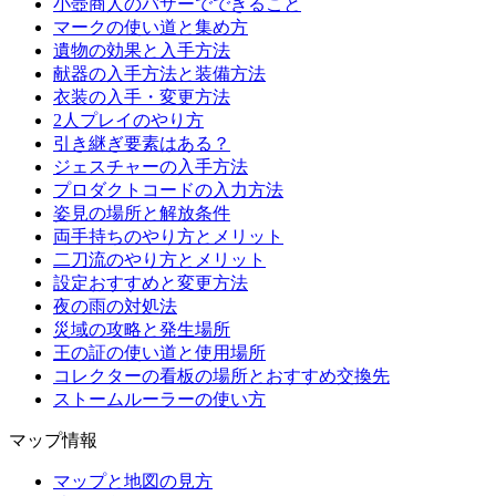
小壺商人のバザーでできること
マークの使い道と集め方
遺物の効果と入手方法
献器の入手方法と装備方法
衣装の入手・変更方法
2人プレイのやり方
引き継ぎ要素はある？
ジェスチャーの入手方法
プロダクトコードの入力方法
姿見の場所と解放条件
両手持ちのやり方とメリット
二刀流のやり方とメリット
設定おすすめと変更方法
夜の雨の対処法
災域の攻略と発生場所
王の証の使い道と使用場所
コレクターの看板の場所とおすすめ交換先
ストームルーラーの使い方
マップ情報
マップと地図の見方