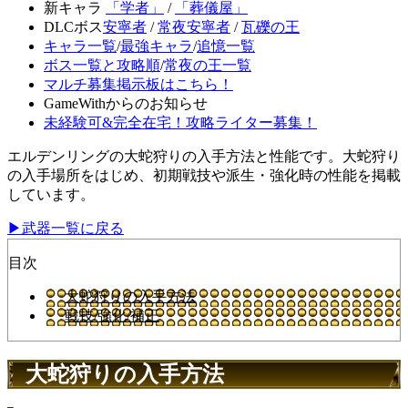
新キャラ
「学者」
/
「葬儀屋」
DLCボス
安寧者
/
常夜安寧者
/
瓦礫の王
キャラ一覧
/
最強キャラ
/
追憶一覧
ボス一覧と攻略順
/
常夜の王一覧
マルチ募集掲示板はこちら！
GameWithからのお知らせ
未経験可&完全在宅！攻略ライター募集！
エルデンリングの大蛇狩りの入手方法と性能です。大蛇狩り
の入手場所をはじめ、初期戦技や派生・強化時の性能を掲載
しています。
▶武器一覧に戻る
目次
大蛇狩りの入手方法
戦技/強化/補正
大蛇狩りの入手方法