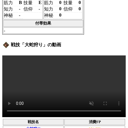
B
E
0
0
筋力
技量
筋力
技量
-
-
0
0
知力
信仰
知力
信仰
-
0
神秘
神秘
付帯効果
-
戦技「大蛇狩り」の動画
戦技名
消費FP