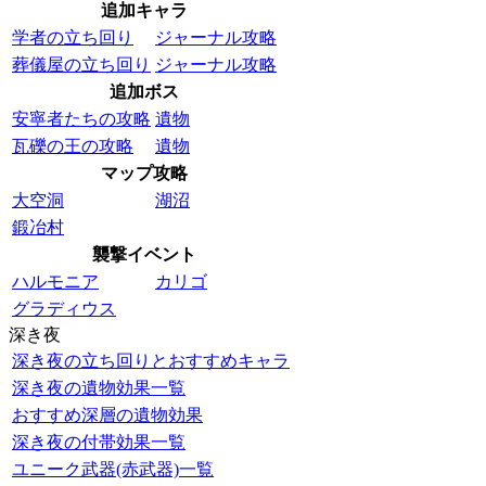
追加キャラ
学者の立ち回り
ジャーナル攻略
葬儀屋の立ち回り
ジャーナル攻略
追加ボス
安寧者たちの攻略
遺物
瓦礫の王の攻略
遺物
マップ攻略
大空洞
湖沼
鍛冶村
襲撃イベント
ハルモニア
カリゴ
グラディウス
深き夜
深き夜の立ち回りとおすすめキャラ
深き夜の遺物効果一覧
おすすめ深層の遺物効果
深き夜の付帯効果一覧
ユニーク武器(赤武器)一覧