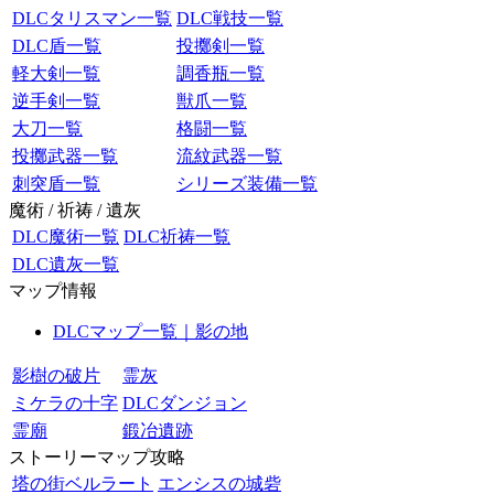
DLCタリスマン一覧
DLC戦技一覧
DLC盾一覧
投擲剣一覧
軽大剣一覧
調香瓶一覧
逆手剣一覧
獣爪一覧
大刀一覧
格闘一覧
投擲武器一覧
流紋武器一覧
刺突盾一覧
シリーズ装備一覧
魔術 / 祈祷 / 遺灰
DLC魔術一覧
DLC祈祷一覧
DLC遺灰一覧
マップ情報
DLCマップ一覧｜影の地
影樹の破片
霊灰
ミケラの十字
DLCダンジョン
霊廟
鍛冶遺跡
ストーリーマップ攻略
塔の街ベルラート
エンシスの城砦