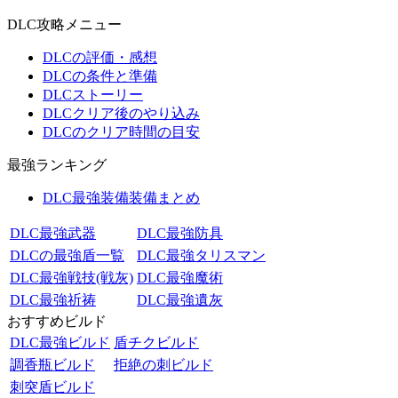
DLC攻略メニュー
DLCの評価・感想
DLCの条件と準備
DLCストーリー
DLCクリア後のやり込み
DLCのクリア時間の目安
最強ランキング
DLC最強装備装備まとめ
DLC最強武器
DLC最強防具
DLCの最強盾一覧
DLC最強タリスマン
DLC最強戦技(戦灰)
DLC最強魔術
DLC最強祈祷
DLC最強遺灰
おすすめビルド
DLC最強ビルド
盾チクビルド
調香瓶ビルド
拒絶の刺ビルド
刺突盾ビルド