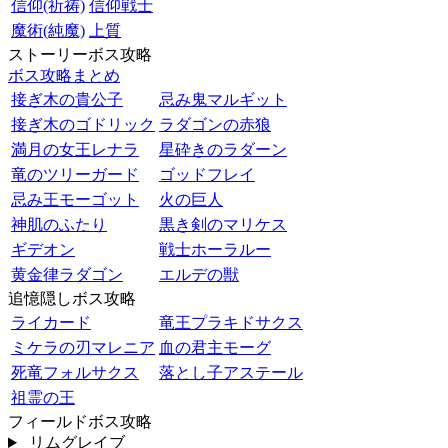
信仰(祈祷)
信仰戦士
魔術(純魔)
上質
ストーリーボス攻略
ボス攻略まとめ
接ぎ木の貴公子
忌み鬼マルギット
接ぎ木のゴドリック
ラダゴンの赤狼
満月の女王レナラ
星砕きのラダーン
竜のツリーガード
ゴッドフレイ
忌み王モーゴット
火の巨人
神肌のふたり
黒き剣のマリケス
ギデオン
戦士ホーラルー
黄金律ラダゴン
エルデの獣
追憶隠しボス攻略
ライカード
竜王プラキドサクス
ミケラの刃マレニア
血の君主モーグ
死竜フォルサクス
落とし子アステール
祖霊の王
フィールドボス攻略
リムグレイブ