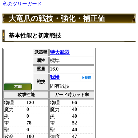
竜のツリーガード
大竜爪の戦技・強化・補正値
基本性能と初期戦技
特大武器
武器種
標準
属性
16.0
重量
我慢
戦技
固有戦技
本編
攻撃性能
ガード時カット率
120
66
物理
物理
0
40
魔力
魔力
0
40
炎
炎
78
52
雷
雷
0
40
聖
聖
100
47
致命
強度