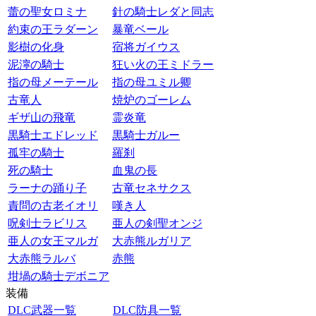
蕾の聖女ロミナ
針の騎士レダと同志
約束の王ラダーン
暴竜ベール
影樹の化身
宿将ガイウス
泥濘の騎士
狂い火の王ミドラー
指の母メーテール
指の母ユミル卿
古竜人
焼炉のゴーレム
ギザ山の飛竜
霊炎竜
黒騎士エドレッド
黒騎士ガルー
孤牢の騎士
羅刹
死の騎士
血鬼の長
ラーナの踊り子
古竜セネサクス
責問の古老イオリ
嘆き人
呪剣士ラビリス
亜人の剣聖オンジ
亜人の女王マルガ
大赤熊ルガリア
大赤熊ラルバ
赤熊
坩堝の騎士デボニア
装備
DLC武器一覧
DLC防具一覧