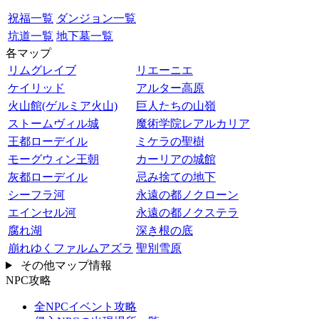
祝福一覧
ダンジョン一覧
坑道一覧
地下墓一覧
各マップ
リムグレイブ
リエーニエ
ケイリッド
アルター高原
火山館(ゲルミア火山)
巨人たちの山嶺
ストームヴィル城
魔術学院レアルカリア
王都ローデイル
ミケラの聖樹
モーグウィン王朝
カーリアの城館
灰都ローデイル
忌み捨ての地下
シーフラ河
永遠の都ノクローン
エインセル河
永遠の都ノクステラ
腐れ湖
深き根の底
崩れゆくファルムアズラ
聖別雪原
その他マップ情報
NPC攻略
全NPCイベント攻略