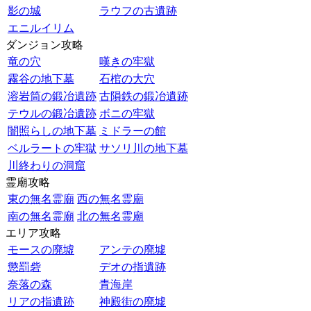
影の城
ラウフの古遺跡
エニルイリム
ダンジョン攻略
竜の穴
嘆きの牢獄
霧谷の地下墓
石棺の大穴
溶岩筒の鍛冶遺跡
古隕鉄の鍛冶遺跡
テウルの鍛冶遺跡
ボニの牢獄
闇照らしの地下墓
ミドラーの館
ベルラートの牢獄
サソリ川の地下墓
川終わりの洞窟
霊廟攻略
東の無名霊廟
西の無名霊廟
南の無名霊廟
北の無名霊廟
エリア攻略
モースの廃墟
アンテの廃墟
懲罰砦
デオの指遺跡
奈落の森
青海岸
リアの指遺跡
神殿街の廃墟