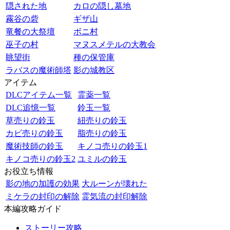
隠された地
カロの隠し墓地
霧谷の砦
ギザ山
竜餐の大祭壇
ボニ村
巫子の村
マヌスメテルの大教会
眺望街
種の保管庫
ラバスの魔術師塔
影の城教区
アイテム
DLCアイテム一覧
霊薬一覧
DLC追憶一覧
鈴玉一覧
草売りの鈴玉
紐売りの鈴玉
カビ売りの鈴玉
脂売りの鈴玉
魔術技師の鈴玉
キノコ売りの鈴玉1
キノコ売りの鈴玉2
ユミルの鈴玉
お役立ち情報
影の地の加護の効果
大ルーンが壊れた
ミケラの封印の解除
霊気流の封印解除
本編攻略ガイド
ストーリー攻略