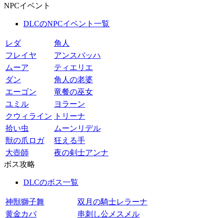
NPCイベント
DLCのNPCイベント一覧
レダ
角人
フレイヤ
アンスバッハ
ムーア
ティエリエ
ダン
角人の老婆
エーゴン
竜餐の巫女
ユミル
ヨラーン
クウィライン
トリーナ
拾い虫
ムーンリデル
獣の爪ロガ
狂える手
大壺師
夜の剣士アンナ
ボス攻略
DLCのボス一覧
神獣獅子舞
双月の騎士レラーナ
黄金カバ
串刺し公メスメル