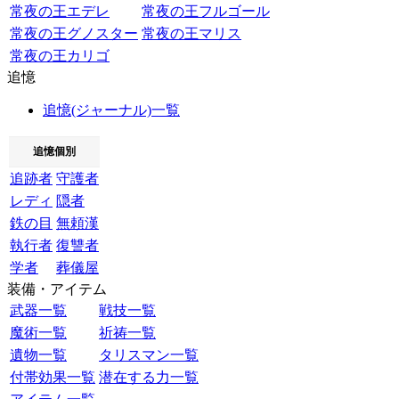
常夜の王エデレ
常夜の王フルゴール
常夜の王グノスター
常夜の王マリス
常夜の王カリゴ
追憶
追憶(ジャーナル)一覧
追憶個別
追跡者
守護者
レディ
隠者
鉄の目
無頼漢
執行者
復讐者
学者
葬儀屋
装備・アイテム
武器一覧
戦技一覧
魔術一覧
祈祷一覧
遺物一覧
タリスマン一覧
付帯効果一覧
潜在する力一覧