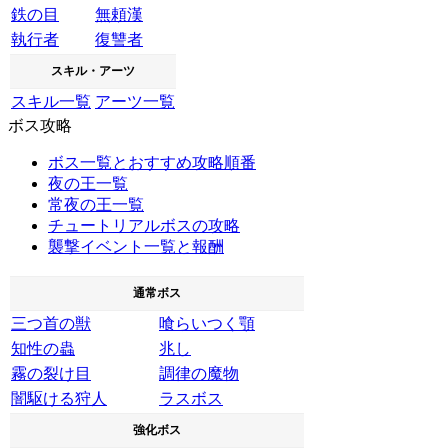
鉄の目
無頼漢
執行者
復讐者
スキル・アーツ
スキル一覧
アーツ一覧
ボス攻略
ボス一覧とおすすめ攻略順番
夜の王一覧
常夜の王一覧
チュートリアルボスの攻略
襲撃イベント一覧と報酬
通常ボス
三つ首の獣
喰らいつく顎
知性の蟲
兆し
霧の裂け目
調律の魔物
闇駆ける狩人
ラスボス
強化ボス