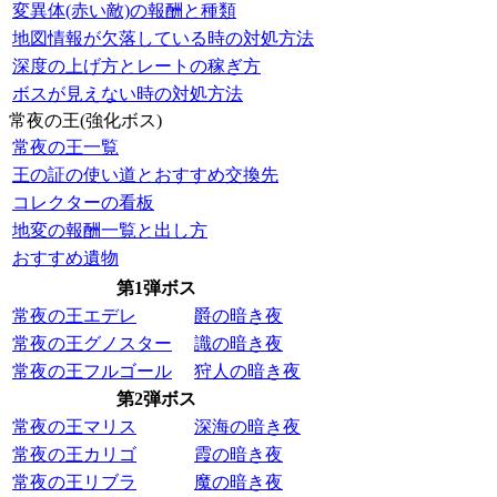
変異体(赤い敵)の報酬と種類
地図情報が欠落している時の対処方法
深度の上げ方とレートの稼ぎ方
ボスが見えない時の対処方法
常夜の王(強化ボス)
常夜の王一覧
王の証の使い道とおすすめ交換先
コレクターの看板
地変の報酬一覧と出し方
おすすめ遺物
第1弾ボス
常夜の王エデレ
爵の暗き夜
常夜の王グノスター
識の暗き夜
常夜の王フルゴール
狩人の暗き夜
第2弾ボス
常夜の王マリス
深海の暗き夜
常夜の王カリゴ
霞の暗き夜
常夜の王リブラ
魔の暗き夜