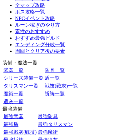
全マップ攻略
ボス攻略一覧
NPCイベント攻略
ルーン稼ぎのやり方
素性のおすすめ
おすすめ最強ビルド
エンディング分岐一覧
周回とクリア後の要素
装備・魔法一覧
武器一覧
防具一覧
シリーズ装備一覧
盾一覧
タリスマン一覧
戦技(戦灰)一覧
魔術一覧
祈祷一覧
遺灰一覧
最強装備
最強武器
最強防具
最強盾
最強タリスマン
最強戦灰(戦技)
最強魔術
最強祈祷
最強遺灰