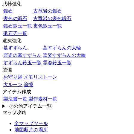
武器強化
鍛石
古竜岩の鍛石
喪色の鍛石
古竜岩の喪色鍛石
鍛石鈴玉一覧
喪色鈴玉一覧
砥石刃一覧
遺灰強化
墓すずらん
墓すずらんの大輪
霊姿の墓すずらん
霊姿すずらんの大輪
すずらん鈴玉一覧
霊姿鈴玉一覧
装備
お守り袋
メモリストーン
大ルーン
追憶
アイテム作成
製法書一覧
製作素材一覧
その他アイテム一覧
マップ攻略
全マップツール
地図断片の場所