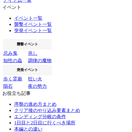
アイテム一覧
イベント
イベント一覧
襲撃イベント一覧
突発イベント一覧
襲撃イベント
忌み鬼
兆し
知性の蟲
調律の魔物
突発イベント
歩く霊廟
狂い火
隕石
夜の勢力
お役立ち記事
序盤の進め方まとめ
クリア後のやり込み要素まとめ
エンディング分岐の条件
1日目と2日目に行くべき場所
本編との違い