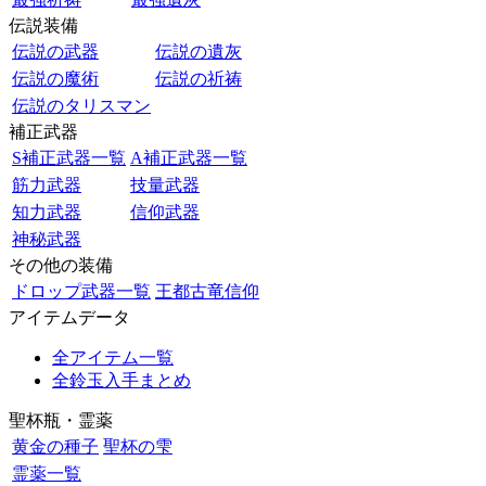
伝説装備
伝説の武器
伝説の遺灰
伝説の魔術
伝説の祈祷
伝説のタリスマン
補正武器
S補正武器一覧
A補正武器一覧
筋力武器
技量武器
知力武器
信仰武器
神秘武器
その他の装備
ドロップ武器一覧
王都古竜信仰
アイテムデータ
全アイテム一覧
全鈴玉入手まとめ
聖杯瓶・霊薬
黄金の種子
聖杯の雫
霊薬一覧