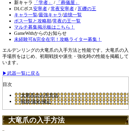
新キャラ
「学者」
/
「葬儀屋」
DLCボス
安寧者
/
常夜安寧者
/
瓦礫の王
キャラ一覧
/
最強キャラ
/
追憶一覧
ボス一覧と攻略順
/
常夜の王一覧
マルチ募集掲示板はこちら！
GameWithからのお知らせ
未経験可&完全在宅！攻略ライター募集！
エルデンリングの大竜爪の入手方法と性能です。大竜爪の入
手場所をはじめ、初期戦技や派生・強化時の性能を掲載して
います。
▶武器一覧に戻る
目次
大竜爪の入手方法
戦技/強化/補正
大竜爪の入手方法