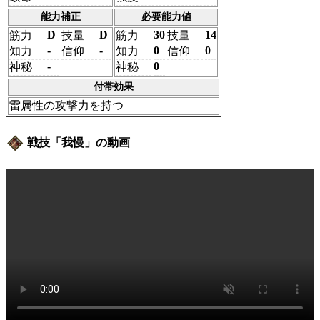
能力補正
必要能力値
D
D
30
14
筋力
技量
筋力
技量
-
-
0
0
知力
信仰
知力
信仰
-
0
神秘
神秘
付帯効果
雷属性の攻撃力を持つ
戦技「我慢」の動画