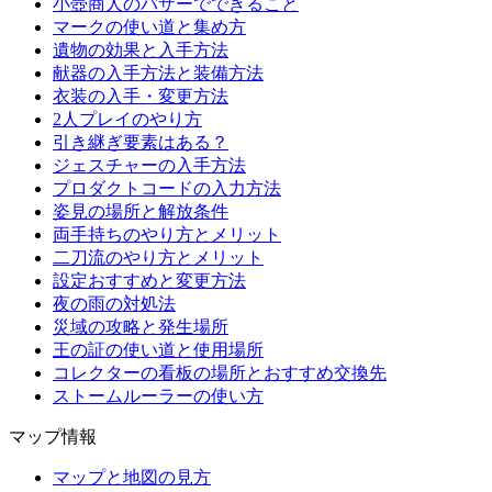
小壺商人のバザーでできること
マークの使い道と集め方
遺物の効果と入手方法
献器の入手方法と装備方法
衣装の入手・変更方法
2人プレイのやり方
引き継ぎ要素はある？
ジェスチャーの入手方法
プロダクトコードの入力方法
姿見の場所と解放条件
両手持ちのやり方とメリット
二刀流のやり方とメリット
設定おすすめと変更方法
夜の雨の対処法
災域の攻略と発生場所
王の証の使い道と使用場所
コレクターの看板の場所とおすすめ交換先
ストームルーラーの使い方
マップ情報
マップと地図の見方