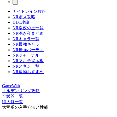
ナイトレイン攻略
NRボス攻略
DLC攻略
NR常夜の王一覧
NR深き夜まとめ
NRキャラ一覧
NR最強キャラ
NR最強パーティ
NRジャーナル
NRマルチ掲示板
NRスキン一覧
NR遺物おすすめ
GameWith
エルデンリング攻略
全武器一覧
特大剣一覧
大竜爪の入手方法と性能