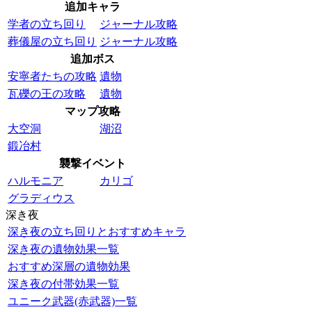
追加キャラ
学者の立ち回り
ジャーナル攻略
葬儀屋の立ち回り
ジャーナル攻略
追加ボス
安寧者たちの攻略
遺物
瓦礫の王の攻略
遺物
マップ攻略
大空洞
湖沼
鍛冶村
襲撃イベント
ハルモニア
カリゴ
グラディウス
深き夜
深き夜の立ち回りとおすすめキャラ
深き夜の遺物効果一覧
おすすめ深層の遺物効果
深き夜の付帯効果一覧
ユニーク武器(赤武器)一覧