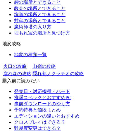
砦の場所とできること
教会の場所とできること
坑道の場所とできること
封牢の場所とできること
魔術師塔の入り方
埋もれ宝の場所と見つけ方
地変攻略
地変の種類一覧
火口の攻略
山嶺の攻略
腐れ森の攻略
隠れ都ノクラテオの攻略
購入前に読みたい
発売日・対応機種・ハード
推奨スペックとおすすめPC
事前ダウンロードのやり方
予約特典と値段まとめ
エディションの違いとおすすめ
クロスプレイはできる？
難易度変更はできる？