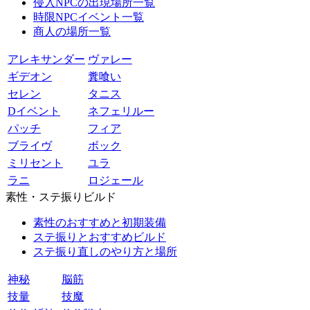
侵入NPCの出現場所一覧
時限NPCイベント一覧
商人の場所一覧
アレキサンダー
ヴァレー
ギデオン
糞喰い
セレン
タニス
Dイベント
ネフェリルー
パッチ
フィア
ブライヴ
ボック
ミリセント
ユラ
ラニ
ロジェール
素性・ステ振りビルド
素性のおすすめと初期装備
ステ振りとおすすめビルド
ステ振り直しのやり方と場所
神秘
脳筋
技量
技魔