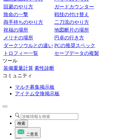
回避のやり方
ガードカウンター
致命の一撃
戦技の付け替え
両手持ちのやり方
二刀流のやり方
祝福の場所
地図断片の場所
メリナの場所
円卓の行き方
ダークソウルとの違い
PCの推奨スペック
トロフィー一覧
セーブデータの複製
ツール
装備重量計算
素性診断
コミュニティ
マルチ募集掲示板
アイテム交換掲示板
検索
ご意見