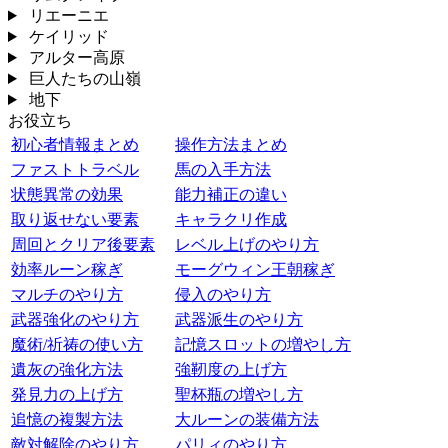
リエーニエ
ケイリッド
アルター高原
巨人たちの山嶺
地下
お役立ち
初心者情報まとめ
操作方法まとめ
ファストトラベル
馬の入手方法
状態異常の効果
能力補正の違い
取り返せない要素
キャラクリ作成
周回とクリア後要素
レベル上げのやり方
効率ルーン稼ぎ
モーグウィン王朝稼ぎ
マルチのやり方
侵入のやり方
武器強化のやり方
武器派生のやり方
魔術/祈祷の使い方
記憶スロットの増やし方
遺灰の強化方法
強靭度の上げ方
発見力の上げ方
聖杯瓶の増やし方
追憶の複製方法
大ルーンの装備方法
敵対解除のやり方
パリィのやり方