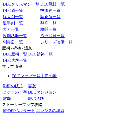
DLCタリスマン一覧
DLC戦技一覧
DLC盾一覧
投擲剣一覧
軽大剣一覧
調香瓶一覧
逆手剣一覧
獣爪一覧
大刀一覧
格闘一覧
投擲武器一覧
流紋武器一覧
刺突盾一覧
シリーズ装備一覧
魔術 / 祈祷 / 遺灰
DLC魔術一覧
DLC祈祷一覧
DLC遺灰一覧
マップ情報
DLCマップ一覧｜影の地
影樹の破片
霊灰
ミケラの十字
DLCダンジョン
霊廟
鍛冶遺跡
ストーリーマップ攻略
塔の街ベルラート
エンシスの城砦