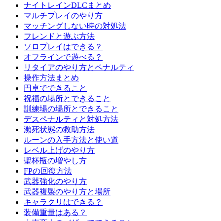
ナイトレインDLCまとめ
マルチプレイのやり方
マッチングしない時の対処法
フレンドと遊ぶ方法
ソロプレイはできる？
オフラインで遊べる？
リタイアのやり方とペナルティ
操作方法まとめ
円卓でできること
祝福の場所とできること
訓練場の場所とできること
デスペナルティと対処方法
瀕死状態の救助方法
ルーンの入手方法と使い道
レベル上げのやり方
聖杯瓶の増やし方
FPの回復方法
武器強化のやり方
武器複製のやり方と場所
キャラクリはできる？
装備重量はある？