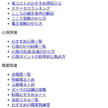
低コストのおすすめ周回クエ
ステータスランキング
こころの確定条件の解説
こころ覚醒のやり方
魔王覚醒のやり方
心珠関連
おすすめ心珠一覧
心珠のS+/S効果一覧
心珠の生成/合成のやり方
心珠ポイントの効率的な集め方
職業関連
全職業一覧
特級職まとめ
上級職まとめ
ダーマの試練の攻略
転職おすすめルート
永続スキル一覧
おすすめの職業熟練度