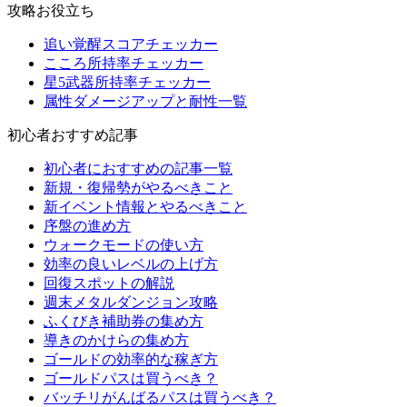
攻略お役立ち
追い覚醒スコアチェッカー
こころ所持率チェッカー
星5武器所持率チェッカー
属性ダメージアップと耐性一覧
初心者おすすめ記事
初心者におすすめの記事一覧
新規・復帰勢がやるべきこと
新イベント情報とやるべきこと
序盤の進め方
ウォークモードの使い方
効率の良いレベルの上げ方
回復スポットの解説
週末メタルダンジョン攻略
ふくびき補助券の集め方
導きのかけらの集め方
ゴールドの効率的な稼ぎ方
ゴールドパスは買うべき？
バッチリがんばるパスは買うべき？