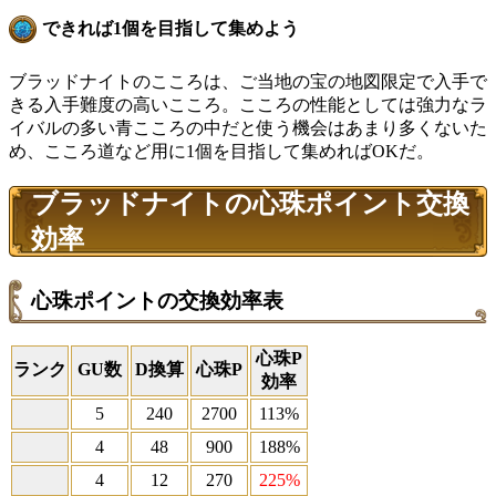
できれば1個を目指して集めよう
ブラッドナイトのこころは、ご当地の宝の地図限定で入手で
きる入手難度の高いこころ。こころの性能としては強力なラ
イバルの多い青こころの中だと使う機会はあまり多くないた
め、こころ道など用に1個を目指して集めればOKだ。
ブラッドナイトの心珠ポイント交換
効率
心珠ポイントの交換効率表
心珠P
ランク
GU数
D換算
心珠P
効率
5
240
2700
113%
4
48
900
188%
4
12
270
225%