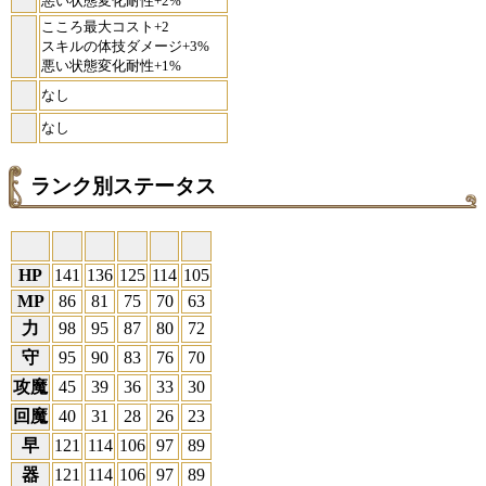
悪い状態変化耐性+2%
こころ最大コスト+2
スキルの体技ダメージ+3%
悪い状態変化耐性+1%
なし
なし
ランク別ステータス
HP
141
136
125
114
105
MP
86
81
75
70
63
力
98
95
87
80
72
守
95
90
83
76
70
攻魔
45
39
36
33
30
回魔
40
31
28
26
23
早
121
114
106
97
89
器
121
114
106
97
89