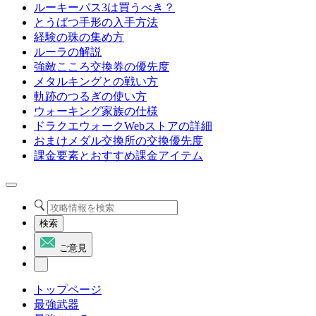
ルーキーパス3は買うべき？
とうばつ手形の入手方法
経験の珠の集め方
ルーラの解説
強敵こころ交換券の優先度
メタルキングとの戦い方
軌跡のつるぎの使い方
ウォーキング家族の仕様
ドラクエウォークWebストアの詳細
おまけメダル交換所の交換優先度
課金要素とおすすめ課金アイテム
検索
ご意見
トップページ
最強武器