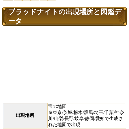
ブラッドナイトの出現場所と図鑑デ
ータ
宝の地図
※東京/茨城/栃木/群馬/埼玉/千葉/神奈
出現場所
川/山梨/長野/岐阜/静岡/愛知で生成さ
れた地図で出現