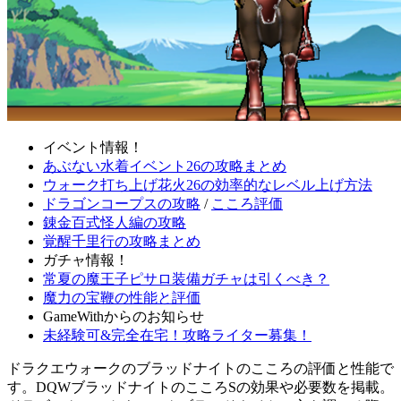
イベント情報！
あぶない水着イベント26の攻略まとめ
ウォーク打ち上げ花火26の効率的なレベル上げ方法
ドラゴンコープスの攻略
/
こころ評価
錬金百式怪人編の攻略
覚醒千里行の攻略まとめ
ガチャ情報！
常夏の魔王子ピサロ装備ガチャは引くべき？
魔力の宝鞭の性能と評価
GameWithからのお知らせ
未経験可&完全在宅！攻略ライター募集！
ドラクエウォークのブラッドナイトのこころの評価と性能で
す。DQWブラッドナイトのこころSの効果や必要数を掲載。