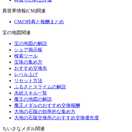
異世界情報(CM)関連
CMの特典と報酬まとめ
宝の地図関連
宝の地図の解説
シェア掲示板
検索ツール
宝珠の集め方
おすすめ交換先
レベル上げ
リセット方法
ふるさとスライムの解説
永続スキル一覧
魔王の地図の解説
魔王メダルのおすすめ交換報酬
大地の石版の効率的な集め方
大地の石版交換所のおすすめ交換優先度
ちいさなメダル関連