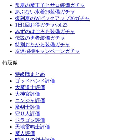
常夏の魔王子ピサロ装備ガチャ
あぶない水着26装備ガチャ
復刻夏のWピックアップ26ガチャ
1日1回お得ガチャvol.23
みずのはごろも装備ガチャ
伝説の勇者装備ガチャ
特別おたから装備ガチャ
友達招待キャンペーンガチャ
特級職
特級職まとめ
ゴッドハンド評価
大魔道士評価
大神官評価
ニンジャ評価
魔剣士評価
守り人評価
ドラゴン評価
天地雷鳴士評価
魔人評価
時渡りの剣士評価