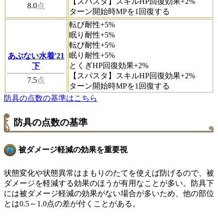
【スパスタ】スキルHP回復効果+2%
8.0
点
ターン開始時MPを1回復する
転び耐性+5%
眠り耐性+5%
転び耐性+5%
眠り耐性+5%
あぶない水着'21
とくぎHP回復効果+2%
下
【スパスタ】スキルHP回復効果+2%
7.5
点
ターン開始時MPを1回復する
防具の点数の基準はこちら
防具の点数の基準
被ダメージ軽減の効果を重要視
状態変化や状態異常はまもりのたてを使えば防げるので、被
ダメージを軽減する効果のほうが有用なことが多い。防具下
には被ダメージ軽減の効果がない場合が多いため、他の部位
とは0.5～1.0点の差が付くことがある。