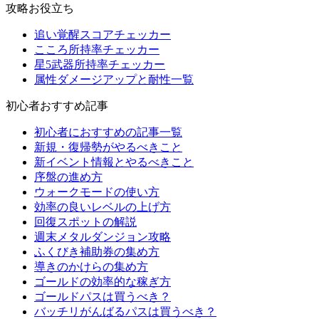
攻略お役立ち
追い覚醒スコアチェッカー
こころ所持率チェッカー
星5武器所持率チェッカー
属性ダメージアップと耐性一覧
初心者おすすめ記事
初心者におすすめの記事一覧
新規・復帰勢がやるべきこと
新イベント情報とやるべきこと
序盤の進め方
ウォークモードの使い方
効率の良いレベルの上げ方
回復スポットの解説
週末メタルダンジョン攻略
ふくびき補助券の集め方
導きのかけらの集め方
ゴールドの効率的な稼ぎ方
ゴールドパスは買うべき？
バッチリがんばるパスは買うべき？