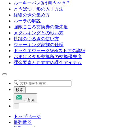
ルーキーパス3は買うべき？
とうばつ手形の入手方法
経験の珠の集め方
ルーラの解説
強敵こころ交換券の優先度
メタルキングとの戦い方
軌跡のつるぎの使い方
ウォーキング家族の仕様
ドラクエウォークWebストアの詳細
おまけメダル交換所の交換優先度
課金要素とおすすめ課金アイテム
検索
ご意見
トップページ
最強武器