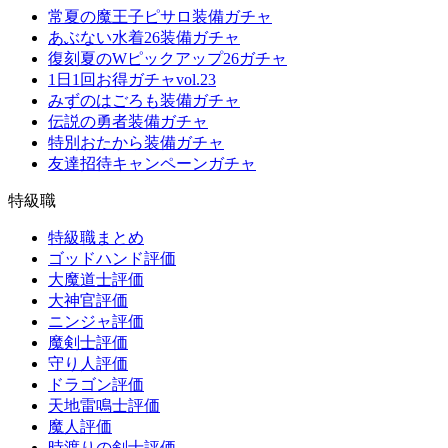
常夏の魔王子ピサロ装備ガチャ
あぶない水着26装備ガチャ
復刻夏のWピックアップ26ガチャ
1日1回お得ガチャvol.23
みずのはごろも装備ガチャ
伝説の勇者装備ガチャ
特別おたから装備ガチャ
友達招待キャンペーンガチャ
特級職
特級職まとめ
ゴッドハンド評価
大魔道士評価
大神官評価
ニンジャ評価
魔剣士評価
守り人評価
ドラゴン評価
天地雷鳴士評価
魔人評価
時渡りの剣士評価