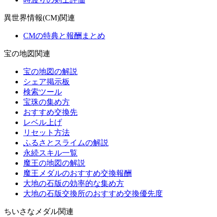
異世界情報(CM)関連
CMの特典と報酬まとめ
宝の地図関連
宝の地図の解説
シェア掲示板
検索ツール
宝珠の集め方
おすすめ交換先
レベル上げ
リセット方法
ふるさとスライムの解説
永続スキル一覧
魔王の地図の解説
魔王メダルのおすすめ交換報酬
大地の石版の効率的な集め方
大地の石版交換所のおすすめ交換優先度
ちいさなメダル関連