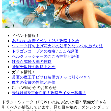
イベント情報！
あぶない水着イベント26の攻略まとめ
ウォーク打ち上げ花火26の効率的なレベル上げ方法
ドラゴンコープスの攻略
/
こころ評価
ヘルクラッシャーのこころ性能と評価
錬金百式怪人編の攻略
覚醒千里行の攻略まとめ
ガチャ情報！
常夏の魔王子ピサロ装備ガチャは引くべき？
魔力の宝鞭の性能と評価
GameWithからのお知らせ
未経験可&完全在宅！攻略ライター募集！
ドラクエウォーク（DQW）のあぶない水着21装備ガチャを
引くべきか解説しています。見た目を始め、ダンシングロッ