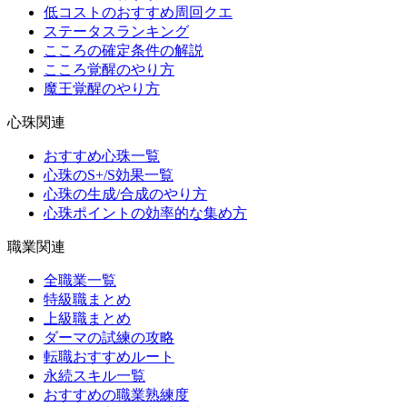
低コストのおすすめ周回クエ
ステータスランキング
こころの確定条件の解説
こころ覚醒のやり方
魔王覚醒のやり方
心珠関連
おすすめ心珠一覧
心珠のS+/S効果一覧
心珠の生成/合成のやり方
心珠ポイントの効率的な集め方
職業関連
全職業一覧
特級職まとめ
上級職まとめ
ダーマの試練の攻略
転職おすすめルート
永続スキル一覧
おすすめの職業熟練度