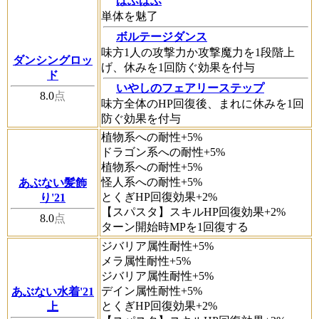
ぱふぱふ
単体を魅了
ボルテージダンス
味方1人の攻撃力か攻撃魔力を1段階上
ダンシングロッ
げ、休みを1回防ぐ効果を付与
ド
いやしのフェアリーステップ
8.0
点
味方全体のHP回復後、まれに休みを1回
防ぐ効果を付与
植物系への耐性+5%
ドラゴン系への耐性+5%
植物系への耐性+5%
怪人系への耐性+5%
あぶない髪飾
とくぎHP回復効果+2%
り'21
【スパスタ】スキルHP回復効果+2%
8.0
点
ターン開始時MPを1回復する
ジバリア属性耐性+5%
メラ属性耐性+5%
ジバリア属性耐性+5%
デイン属性耐性+5%
あぶない水着'21
とくぎHP回復効果+2%
上