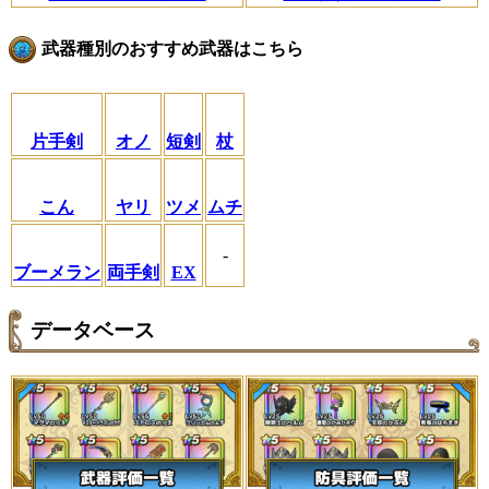
武器種別のおすすめ武器はこちら
片手剣
オノ
短剣
杖
こん
ヤリ
ツメ
ムチ
-
ブーメラン
両手剣
EX
データベース