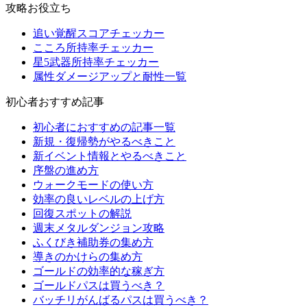
攻略お役立ち
追い覚醒スコアチェッカー
こころ所持率チェッカー
星5武器所持率チェッカー
属性ダメージアップと耐性一覧
初心者おすすめ記事
初心者におすすめの記事一覧
新規・復帰勢がやるべきこと
新イベント情報とやるべきこと
序盤の進め方
ウォークモードの使い方
効率の良いレベルの上げ方
回復スポットの解説
週末メタルダンジョン攻略
ふくびき補助券の集め方
導きのかけらの集め方
ゴールドの効率的な稼ぎ方
ゴールドパスは買うべき？
バッチリがんばるパスは買うべき？