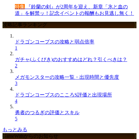
特集
『鈴蘭の剣』が2周年を迎え、新章「氷と血の
道」を解禁ッ！記念イベントの報酬もお見逃し無く！
攻略記事ランキング
ドラゴンコープスの攻略と弱点倍率
1
ガチャ(ふくびき)のおすすめはどれ？引くべきは？
2
メガモンスターの攻略一覧・出現時間と優先度
3
ドラゴンコープスのこころS評価と出現場所
4
勇者のつるぎの評価とスキル
5
もっとみる
GameWithからのお知らせ