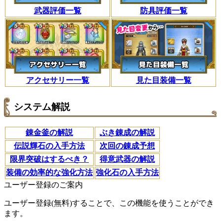
武器評価一覧
防具評価一覧
アクセサリー一覧
見た目装備一覧
システム解説
錬金釜の解説
ぶき錬成の解説
伝説輝石の入手方法
次回の錬成予想
限界突破はするべき？
得意武器の解説
装備の効率的な強化方法
強化石の入手方法
ユーザー登録のご案内
ユーザー登録(無料)することで、この機能を使うことができ
ます。