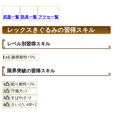
武器一覧
防具一覧
アクセ一覧
レックスきぐるみの習得スキル
レベル別習得スキル
Lv1
麻痺耐性+5%
限界突破の習得スキル
1凸
眠り耐性+5%
2凸
守備力+2
3凸
すばやさ+2
4凸
さいだいHP+2