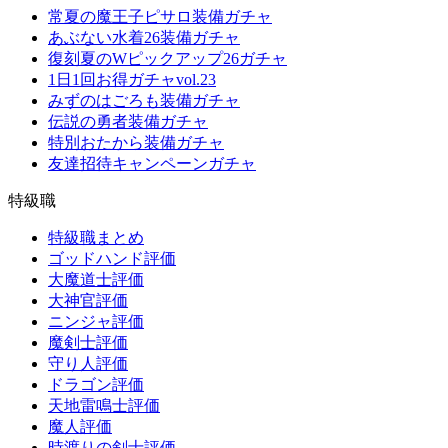
常夏の魔王子ピサロ装備ガチャ
あぶない水着26装備ガチャ
復刻夏のWピックアップ26ガチャ
1日1回お得ガチャvol.23
みずのはごろも装備ガチャ
伝説の勇者装備ガチャ
特別おたから装備ガチャ
友達招待キャンペーンガチャ
特級職
特級職まとめ
ゴッドハンド評価
大魔道士評価
大神官評価
ニンジャ評価
魔剣士評価
守り人評価
ドラゴン評価
天地雷鳴士評価
魔人評価
時渡りの剣士評価