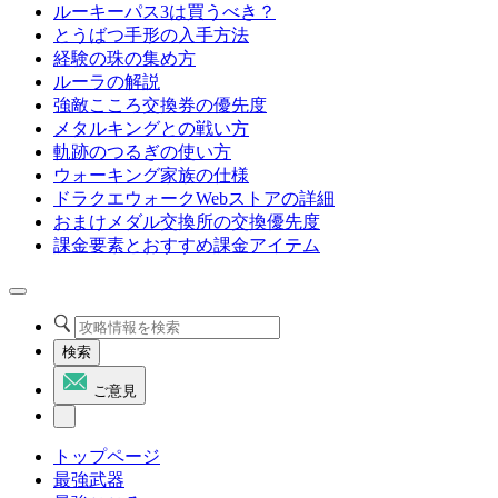
ルーキーパス3は買うべき？
とうばつ手形の入手方法
経験の珠の集め方
ルーラの解説
強敵こころ交換券の優先度
メタルキングとの戦い方
軌跡のつるぎの使い方
ウォーキング家族の仕様
ドラクエウォークWebストアの詳細
おまけメダル交換所の交換優先度
課金要素とおすすめ課金アイテム
検索
ご意見
トップページ
最強武器