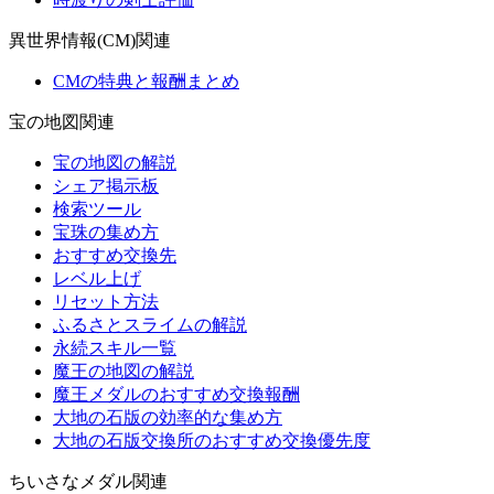
異世界情報(CM)関連
CMの特典と報酬まとめ
宝の地図関連
宝の地図の解説
シェア掲示板
検索ツール
宝珠の集め方
おすすめ交換先
レベル上げ
リセット方法
ふるさとスライムの解説
永続スキル一覧
魔王の地図の解説
魔王メダルのおすすめ交換報酬
大地の石版の効率的な集め方
大地の石版交換所のおすすめ交換優先度
ちいさなメダル関連