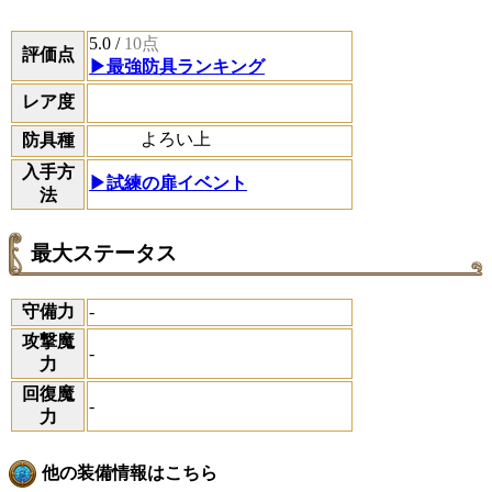
5.0
/
10点
評価点
▶最強防具ランキング
レア度
よろい上
防具種
入手方
▶試練の扉イベント
法
最大ステータス
守備力
-
攻撃魔
-
力
回復魔
-
力
他の装備情報はこちら