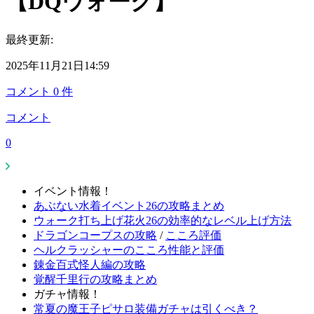
【DQウォーク】
最終更新:
2025年11月21日14:59
コメント
0
件
コメント
0
イベント情報！
あぶない水着イベント26の攻略まとめ
ウォーク打ち上げ花火26の効率的なレベル上げ方法
ドラゴンコープスの攻略
/
こころ評価
ヘルクラッシャーのこころ性能と評価
錬金百式怪人編の攻略
覚醒千里行の攻略まとめ
ガチャ情報！
常夏の魔王子ピサロ装備ガチャは引くべき？