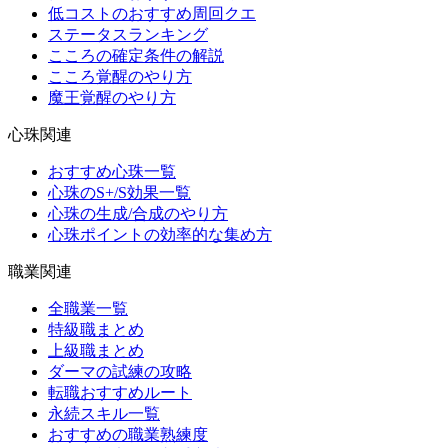
低コストのおすすめ周回クエ
ステータスランキング
こころの確定条件の解説
こころ覚醒のやり方
魔王覚醒のやり方
心珠関連
おすすめ心珠一覧
心珠のS+/S効果一覧
心珠の生成/合成のやり方
心珠ポイントの効率的な集め方
職業関連
全職業一覧
特級職まとめ
上級職まとめ
ダーマの試練の攻略
転職おすすめルート
永続スキル一覧
おすすめの職業熟練度