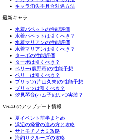
キャラ消失不具合対処方法
最新キャラ
水着パペットの性能評価
水着パペットは引くべき？
水着マリアンの性能評価
水着マリアンは引くべき？
ターボの性能評価
ターボは引くべき？
ベリー(鹿野苺)の性能予想
ベリーは引くべき？
ブリッツ(片山久未)の性能予想
ブリッツは引くべき？
汐見琴音(ハム子)はいつ実装？
Ver.4.6のアップデート情報
夏イベント前半まとめ
浜辺の経営の進め方と攻略
サヒモチノカミ攻略
海釣りクルーズの攻略