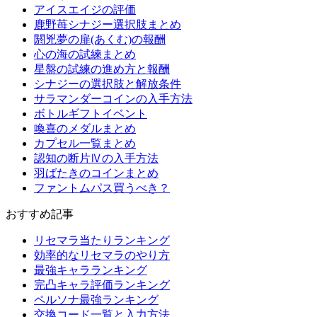
アイスエイジの評価
鹿野苺シナジー選択肢まとめ
閼兇夢の扉(あくむ)の報酬
心の海の試練まとめ
星盤の試練の進め方と報酬
シナジーの選択肢と解放条件
サラマンダーコインの入手方法
ボトルギフトイベント
喚喜のメダルまとめ
カプセル一覧まとめ
認知の断片Ⅳの入手方法
羽ばたきのコインまとめ
ファントムパス買うべき？
おすすめ記事
リセマラ当たりランキング
効率的なリセマラのやり方
最強キャラランキング
完凸キャラ評価ランキング
ペルソナ最強ランキング
交換コード一覧と入力方法