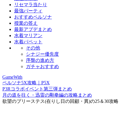
リセマラ当たり
最強パーティ
おすすめペルソナ
授業の答え
最新アプデまとめ
水着マリアン
水着パペット
その他
シナジー優先度
序盤の進め方
ガチャおすすめ
GameWith
ペルソナ5X攻略｜P5X
P3Rコラボイベント第三弾まとめ
月の道を往く・迅雷の剛拳編の攻略まとめ
欲望のプリーステス(在りし日の回顧・異)の25＆30攻略