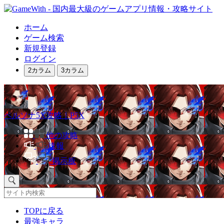
ホーム
ゲーム検索
新規登録
ログイン
2カラム
3カラム
ペルソナ5X攻略｜P5X
他の攻略
速報
掲示板
TOPに戻る
最強キャラ