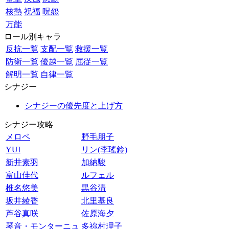
核熱
祝福
呪怨
万能
ロール別キャラ
反抗一覧
支配一覧
救援一覧
防衛一覧
優越一覧
屈従一覧
解明一覧
自律一覧
シナジー
シナジーの優先度と上げ方
シナジー攻略
メロペ
野毛朋子
YUI
リン(李瑤鈴)
新井素羽
加納駿
富山佳代
ルフェル
椎名悠美
黒谷清
坂井綾香
北里基良
芦谷真咲
佐原海夕
琴音・モンターニュ
多祢村理子