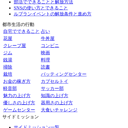
部活でできることと解放方法
SNSの使い方とできること
ルブランイベントの解放条件と進め方
都市生活の行動
自宅でできること
占い
花屋
牛丼屋
クレープ屋
コンビニ
ジム
映画
銭湯
料理
掃除
読書
栽培
バッティングセンター
お金の稼ぎ方
カプセルトイ
軽音部
サッカー部
魅力の上げ方
知識の上げ方
優しさの上げ方
器用さの上げ方
ゲームセンター
大食いチャレンジ
サイドミッション
サイドミッション一覧