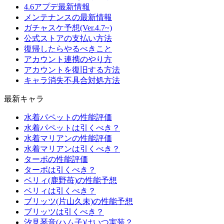
4.6アプデ最新情報
メンテナンスの最新情報
ガチャスケ予想(Ver.4.7~)
公式ストアの支払い方法
復帰したらやるべきこと
アカウント連携のやり方
アカウントを復旧する方法
キャラ消失不具合対処方法
最新キャラ
水着パペットの性能評価
水着パペットは引くべき？
水着マリアンの性能評価
水着マリアンは引くべき？
ターボの性能評価
ターボは引くべき？
ベリィ(鹿野苺)の性能予想
ベリィは引くべき？
ブリッツ(片山久未)の性能予想
ブリッツは引くべき？
汐見琴音(ハム子)はいつ実装？