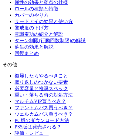
属性の効果と弱点の仕様
ロールの種類と特徴
カバーのやり方
サードアイの効果と使い方
警戒度の下げ方
意識奏功の紹介と解説
ターン制限(行動回数制限)の解説
蘇生の効果と解説
回復まとめ
その他
復帰したらやるべきこと
取り返しのつかない要素
必要容量と推奨スペック
重い・落ちる時の対処方法
マルチムVIP買うべき？
ファントムパス買うべき？
ウェルカムパス買うべき？
PC版のダウンロード方法
PS5版は発売される？
評価・レビュー