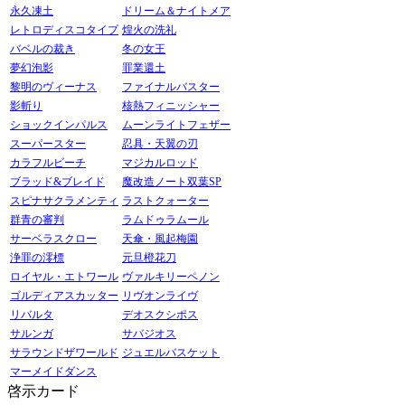
永久凍土
ドリーム＆ナイトメア
レトロディスコタイプ
煌火の洗礼
バベルの裁き
冬の女王
夢幻泡影
罪業還土
黎明のヴィーナス
ファイナルバスター
影斬り
核熱フィニッシャー
ショックインパルス
ムーンライトフェザー
スーパースター
忍具・天翼の刃
カラフルビーチ
マジカルロッド
ブラッド&ブレイド
魔改造ノート双葉SP
スピナサクラメンティ
ラストクォーター
群青の審判
ラムドゥラムール
サーベラスクロー
天傘・風起梅園
浄罪の澪標
元旦橙花刀
ロイヤル・エトワール
ヴァルキリーペノン
ゴルディアスカッター
リヴオンライヴ
リバルタ
デオスクシポス
サルンガ
サバジオス
サラウンドザワールド
ジュエルバスケット
マーメイドダンス
啓示カード