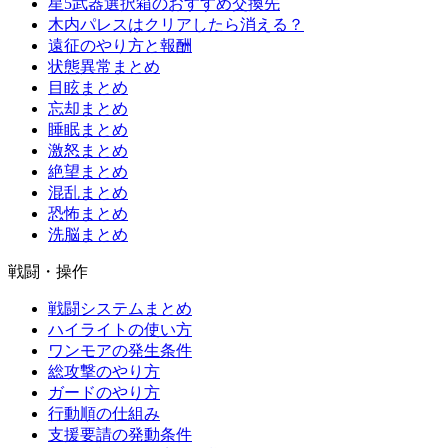
星5武器選択箱のおすすめ交換先
木内パレスはクリアしたら消える？
遠征のやり方と報酬
状態異常まとめ
目眩まとめ
忘却まとめ
睡眠まとめ
激怒まとめ
絶望まとめ
混乱まとめ
恐怖まとめ
洗脳まとめ
戦闘・操作
戦闘システムまとめ
ハイライトの使い方
ワンモアの発生条件
総攻撃のやり方
ガードのやり方
行動順の仕組み
支援要請の発動条件