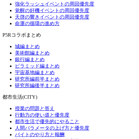
強化ラッシュイベントの周回優先度
覚醒の好機イベントの周回優先度
天啓の響きイベントの周回優先度
命運の循環の進め方
P5Rコラボまとめ
城編まとめ
美術館編まとめ
銀行編まとめ
ピラミッド編まとめ
宇宙基地編まとめ
研究所編前半まとめ
研究所編後半まとめ
都市生活(CITY)
授業の問題と答え
行動力の使い道と優先度
都市生活で優先的にやること
人間パラメータの上げ方と優先度
バイトのやり方と報酬