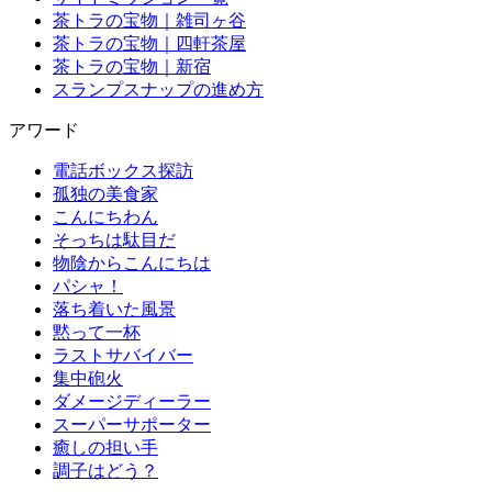
茶トラの宝物｜雑司ヶ谷
茶トラの宝物｜四軒茶屋
茶トラの宝物｜新宿
スランプスナップの進め方
アワード
電話ボックス探訪
孤独の美食家
こんにちわん
そっちは駄目だ
物陰からこんにちは
パシャ！
落ち着いた風景
黙って一杯
ラストサバイバー
集中砲火
ダメージディーラー
スーパーサポーター
癒しの担い手
調子はどう？