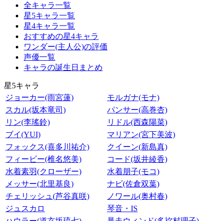
全キャラ一覧
星5キャラ一覧
星4キャラ一覧
おすすめの星4キャラ
ワンダー(主人公)の評価
声優一覧
キャラの誕生日まとめ
星5キャラ
ジョーカー(雨宮蓮)
モルガナ(モナ)
スカル(坂本竜司)
パンサー(高巻杏)
リン(李瑤鈴)
リドル(西森陽菜)
ブイ(YUI)
マリアン(宮下美波)
フォックス(喜多川祐介)
クイーン(新島真)
フィービー(椎名悠美)
コード(坂井綾香)
水着素羽(クローザー)
水着朋子(モコ)
メッサー(北里基良)
ナビ(佐倉双葉)
チェリッシュ(芦谷真咲)
ノワール(奥村春)
ジュスカロ
琴音・IS
ハウラー(道玄坂琉七)
暴走ウィンド(多祢村理子)