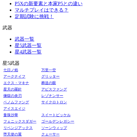
P5Xの新要素と本家P5との違い
マルチプレイはできる？
定期試験に挑戦！
武器
武器一覧
星5武器一覧
星4武器一覧
星5武器
七日ノ焰
万里一空
アークナイフ
グリッター
エクス・マキナ
葬送の眼
星天の羅針
アビスファング
煉獄の炎刃
レゾナンサー
ベノムファング
サイクロトロン
アイスエイジ
曼珠沙華
スイートピッケル
フェニックスダガー
ゴールデンレガシー
リベンジアックス
ソーンウィップ
堕天使の翼
クェーサー