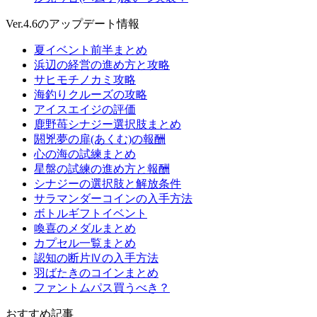
Ver.4.6のアップデート情報
夏イベント前半まとめ
浜辺の経営の進め方と攻略
サヒモチノカミ攻略
海釣りクルーズの攻略
アイスエイジの評価
鹿野苺シナジー選択肢まとめ
閼兇夢の扉(あくむ)の報酬
心の海の試練まとめ
星盤の試練の進め方と報酬
シナジーの選択肢と解放条件
サラマンダーコインの入手方法
ボトルギフトイベント
喚喜のメダルまとめ
カプセル一覧まとめ
認知の断片Ⅳの入手方法
羽ばたきのコインまとめ
ファントムパス買うべき？
おすすめ記事