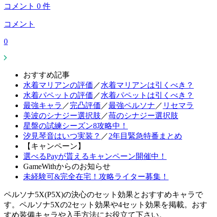
コメント
0
件
コメント
0
おすすめ記事
水着マリアンの評価
／
水着マリアンは引くべき？
水着パペットの評価
／
水着パペットは引くべき？
最強キャラ
／
完凸評価
／
最強ペルソナ
／
リセマラ
美波のシナジー選択肢
／
苺のシナジー選択肢
星盤の試練シーズン8攻略中！
汐見琴音はいつ実装？
／
2年目緊急特番まとめ
【キャンペーン】
選べるPayが貰えるキャンペーン開催中！
GameWithからのお知らせ
未経験可&完全在宅！攻略ライター募集！
ペルソナ5X(P5X)の決心のセット効果とおすすめキャラで
す。ペルソナ5Xの2セット効果や4セット効果を掲載。おす
すめ装備キャラや入手方法にお役立て下さい。