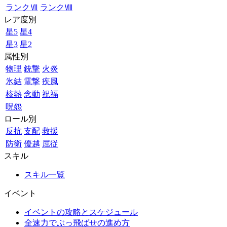
ランクⅦ
ランクⅧ
レア度別
星5
星4
星3
星2
属性別
物理
銃撃
火炎
氷結
電撃
疾風
核熱
念動
祝福
呪怨
ロール別
反抗
支配
救援
防衛
優越
屈従
スキル
スキル一覧
イベント
イベントの攻略とスケジュール
全速力でぶっ飛ばせの進め方