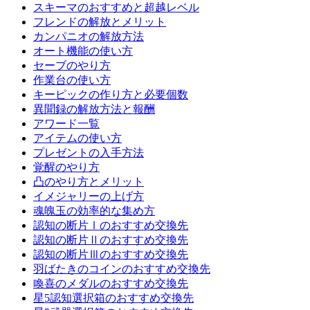
スキーマのおすすめと超越レベル
フレンドの解放とメリット
カンパニオの解放方法
オート機能の使い方
セーブのやり方
作業台の使い方
キーピックの作り方と必要個数
異聞録の解放方法と報酬
アワード一覧
アイテムの使い方
プレゼントの入手方法
覚醒のやり方
凸のやり方とメリット
イメジャリーの上げ方
魂魄玉の効率的な集め方
認知の断片Ⅰのおすすめ交換先
認知の断片Ⅱのおすすめ交換先
認知の断片Ⅲのおすすめ交換先
羽ばたきのコインのおすすめ交換先
喚喜のメダルのおすすめ交換先
星5認知選択箱のおすすめ交換先