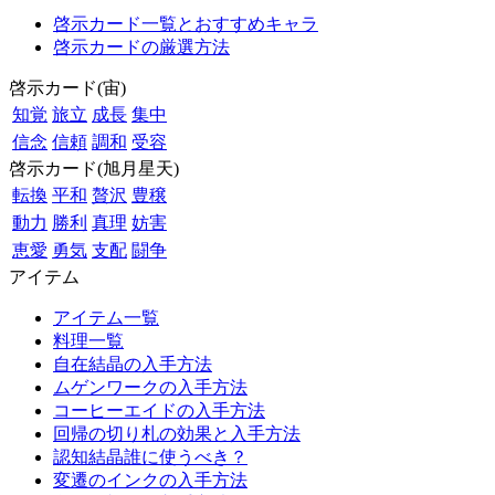
啓示カード一覧とおすすめキャラ
啓示カードの厳選方法
啓示カード(宙)
知覚
旅立
成長
集中
信念
信頼
調和
受容
啓示カード(旭月星天)
転換
平和
贅沢
豊穣
動力
勝利
真理
妨害
恵愛
勇気
支配
闘争
アイテム
アイテム一覧
料理一覧
自在結晶の入手方法
ムゲンワークの入手方法
コーヒーエイドの入手方法
回帰の切り札の効果と入手方法
認知結晶誰に使うべき？
変遷のインクの入手方法