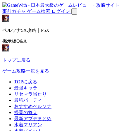
事前ガチャ
ゲーム検索
ログイン
ペルソナ5X攻略｜P5X
掲示板Q&A
トップに戻る
ゲーム攻略一覧を見る
TOPに戻る
最強キャラ
リセマラ当たり
最強パーティ
おすすめペルソナ
授業の答え
最新アプデまとめ
水着マリアン
水着パペット