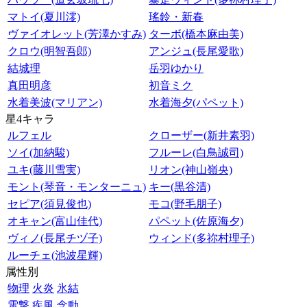
マトイ(夏川澪)
瑤鈴・新春
ヴァイオレット(芳澤かすみ)
ターボ(橋本麻由美)
クロウ(明智吾郎)
アンジュ(長尾愛歌)
結城理
岳羽ゆかり
真田明彦
初音ミク
水着美波(マリアン)
水着海夕(パペット)
星4キャラ
ルフェル
クローザー(新井素羽)
ソイ(加納駿)
フルーレ(白鳥誠司)
ユキ(藤川雪実)
リオン(神山嶺央)
モント(琴音・モンターニュ)
キー(黒谷清)
セピア(須見俊也)
モコ(野毛朋子)
オキャン(富山佳代)
パペット(佐原海夕)
ヴィノ(長尾チヅ子)
ウィンド(多祢村理子)
ルーチェ(池波星輝)
属性別
物理
火炎
氷結
電撃
疾風
念動