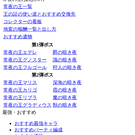
常夜の王一覧
王の証の使い道とおすすめ交換先
コレクターの看板
地変の報酬一覧と出し方
おすすめ遺物
第1弾ボス
常夜の王エデレ
爵の暗き夜
常夜の王グノスター
識の暗き夜
常夜の王フルゴール
狩人の暗き夜
第2弾ボス
常夜の王マリス
深海の暗き夜
常夜の王カリゴ
霞の暗き夜
常夜の王リブラ
魔の暗き夜
常夜の王グラディウス
獣の暗き夜
最強・おすすめ
おすすめ最強キャラ
おすすめパーティ編成