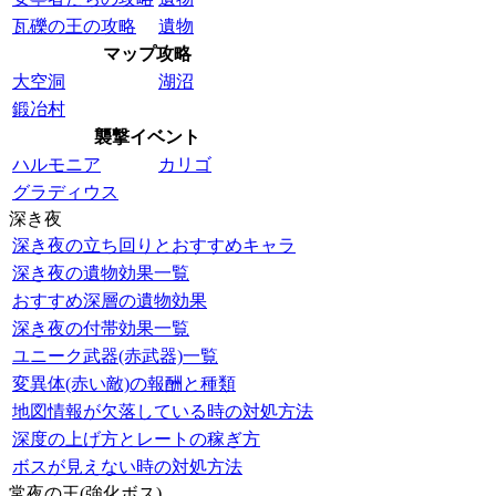
瓦礫の王の攻略
遺物
マップ攻略
大空洞
湖沼
鍛冶村
襲撃イベント
ハルモニア
カリゴ
グラディウス
深き夜
深き夜の立ち回りとおすすめキャラ
深き夜の遺物効果一覧
おすすめ深層の遺物効果
深き夜の付帯効果一覧
ユニーク武器(赤武器)一覧
変異体(赤い敵)の報酬と種類
地図情報が欠落している時の対処方法
深度の上げ方とレートの稼ぎ方
ボスが見えない時の対処方法
常夜の王(強化ボス)