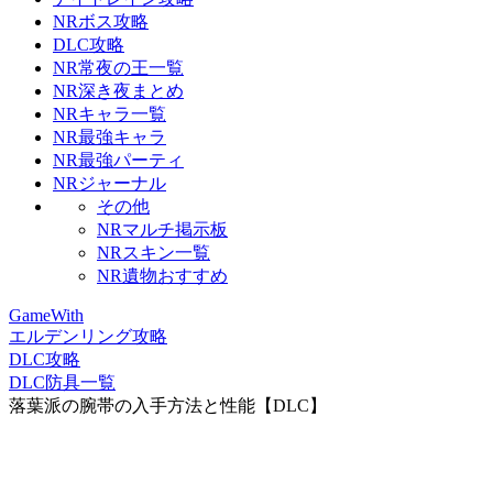
NRボス攻略
DLC攻略
NR常夜の王一覧
NR深き夜まとめ
NRキャラ一覧
NR最強キャラ
NR最強パーティ
NRジャーナル
その他
NRマルチ掲示板
NRスキン一覧
NR遺物おすすめ
GameWith
エルデンリング攻略
DLC攻略
DLC防具一覧
落葉派の腕帯の入手方法と性能【DLC】