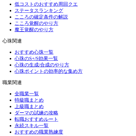
低コストのおすすめ周回クエ
ステータスランキング
こころの確定条件の解説
こころ覚醒のやり方
魔王覚醒のやり方
心珠関連
おすすめ心珠一覧
心珠のS+/S効果一覧
心珠の生成/合成のやり方
心珠ポイントの効率的な集め方
職業関連
全職業一覧
特級職まとめ
上級職まとめ
ダーマの試練の攻略
転職おすすめルート
永続スキル一覧
おすすめの職業熟練度