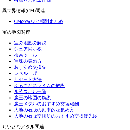
異世界情報(CM)関連
CMの特典と報酬まとめ
宝の地図関連
宝の地図の解説
シェア掲示板
検索ツール
宝珠の集め方
おすすめ交換先
レベル上げ
リセット方法
ふるさとスライムの解説
永続スキル一覧
魔王の地図の解説
魔王メダルのおすすめ交換報酬
大地の石版の効率的な集め方
大地の石版交換所のおすすめ交換優先度
ちいさなメダル関連