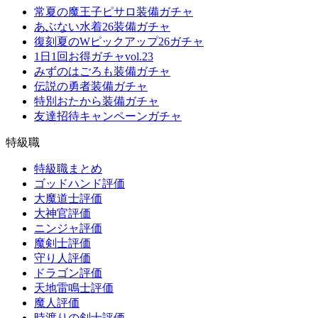
常夏の魔王子ピサロ装備ガチャ
あぶない水着26装備ガチャ
復刻夏のWピックアップ26ガチャ
1日1回お得ガチャvol.23
みずのはごろも装備ガチャ
伝説の勇者装備ガチャ
特別おたから装備ガチャ
友達招待キャンペーンガチャ
特級職
特級職まとめ
ゴッドハンド評価
大魔道士評価
大神官評価
ニンジャ評価
魔剣士評価
守り人評価
ドラゴン評価
天地雷鳴士評価
魔人評価
時渡りの剣士評価