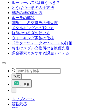
ルーキーパス3は買うべき？
とうばつ手形の入手方法
経験の珠の集め方
ルーラの解説
強敵こころ交換券の優先度
メタルキングとの戦い方
軌跡のつるぎの使い方
ウォーキング家族の仕様
ドラクエウォークWebストアの詳細
おまけメダル交換所の交換優先度
課金要素とおすすめ課金アイテム
検索
ご意見
トップページ
最強武器