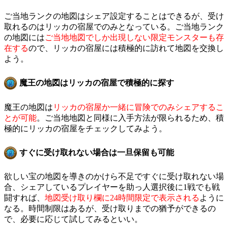
ご当地ランクの地図はシェア設定することはできるが、受け
取れるのはリッカの宿屋でのみとなっている。ご当地ランク
の地図には
ご当地地図でしか出現しない限定モンスターも存
在する
ので、リッカの宿屋には積極的に訪れて地図を交換し
よう。
魔王の地図はリッカの宿屋で積極的に探す
魔王の地図は
リッカの宿屋か一緒に冒険でのみシェアするこ
とが可能
。ご当地地図と同様に入手方法が限られるため、積
極的にリッカの宿屋をチェックしてみよう。
すぐに受け取れない場合は一旦保留も可能
欲しい宝の地図を導きのかけら不足ですぐに受け取れない場
合、シェアしているプレイヤーを助っ人選択後に1戦でも戦
闘すれば、
地図受け取り欄に24時間限定で表示される
ように
なる。時間制限はあるが、受け取りまでの猶予ができるの
で、必要に応じて試してみるといい。