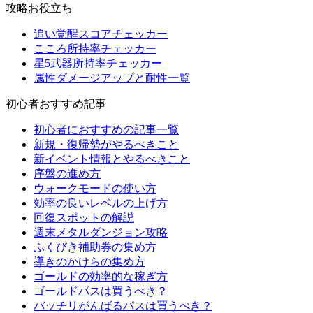
攻略お役立ち
追い覚醒スコアチェッカー
こころ所持率チェッカー
星5武器所持率チェッカー
属性ダメージアップと耐性一覧
初心者おすすめ記事
初心者におすすめの記事一覧
新規・復帰勢がやるべきこと
新イベント情報とやるべきこと
序盤の進め方
ウォークモードの使い方
効率の良いレベルの上げ方
回復スポットの解説
週末メタルダンジョン攻略
ふくびき補助券の集め方
導きのかけらの集め方
ゴールドの効率的な稼ぎ方
ゴールドパスは買うべき？
バッチリがんばるパスは買うべき？