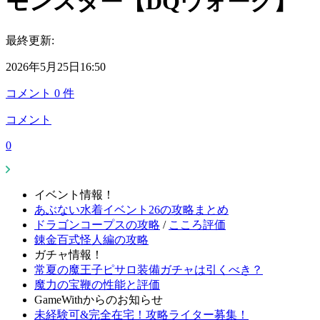
モンスター【DQウォーク】
最終更新:
2026年5月25日16:50
コメント
0
件
コメント
0
イベント情報！
あぶない水着イベント26の攻略まとめ
ドラゴンコープスの攻略
/
こころ評価
錬金百式怪人編の攻略
ガチャ情報！
常夏の魔王子ピサロ装備ガチャは引くべき？
魔力の宝鞭の性能と評価
GameWithからのお知らせ
未経験可&完全在宅！攻略ライター募集！