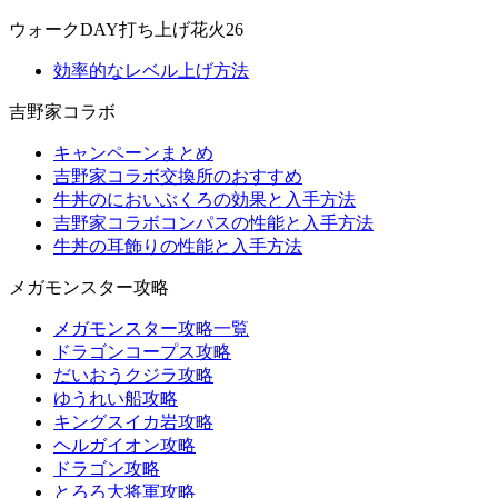
ウォークDAY打ち上げ花火26
効率的なレベル上げ方法
吉野家コラボ
キャンペーンまとめ
吉野家コラボ交換所のおすすめ
牛丼のにおいぶくろの効果と入手方法
吉野家コラボコンパスの性能と入手方法
牛丼の耳飾りの性能と入手方法
メガモンスター攻略
メガモンスター攻略一覧
ドラゴンコープス攻略
だいおうクジラ攻略
ゆうれい船攻略
キングスイカ岩攻略
ヘルガイオン攻略
ドラゴン攻略
とろろ大将軍攻略