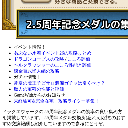
イベント情報！
あぶない水着イベント26の攻略まとめ
ドラゴンコープスの攻略
/
こころ評価
ヘルクラッシャーのこころ性能と評価
錬金百式怪人編の攻略
ガチャ情報！
常夏の魔王子ピサロ装備ガチャは引くべき？
魔力の宝鞭の性能と評価
GameWithからのお知らせ
未経験可&完全在宅！攻略ライター募集！
ドラクエウォークの2.5周年記念メダルの効率の良い集め方
を掲載しています。2.5周年メダル交換所(忘れえぬ旅)のおす
すめ交換報酬も紹介していますので参考にどうぞ。