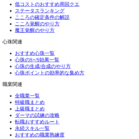
低コストのおすすめ周回クエ
ステータスランキング
こころの確定条件の解説
こころ覚醒のやり方
魔王覚醒のやり方
心珠関連
おすすめ心珠一覧
心珠のS+/S効果一覧
心珠の生成/合成のやり方
心珠ポイントの効率的な集め方
職業関連
全職業一覧
特級職まとめ
上級職まとめ
ダーマの試練の攻略
転職おすすめルート
永続スキル一覧
おすすめの職業熟練度