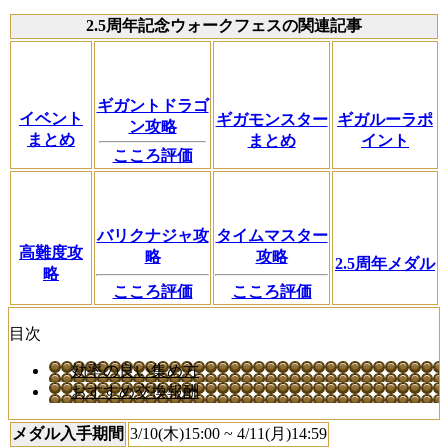
2.5周年記念ウォークフェスの関連記事
ギガントドラゴ
イベント
ギガモンスター
ギガルーラポ
ン攻略
まとめ
まとめ
イント
こころ評価
バリクナジャ攻
タイムマスター
高難度攻
略
攻略
2.5周年メダル
略
こころ評価
こころ評価
目次
効率の良い集め方
おすすめ交換報酬
メダル入手期間
3/10(木)15:00 ~ 4/11(月)14:59