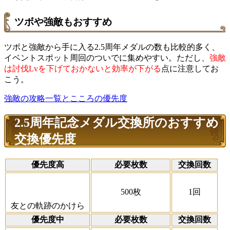
ツボや強敵もおすすめ
ツボと強敵から手に入る2.5周年メダルの数も比較的多く、
イベントスポット周回のついでに集めやすい。ただし、
強敵
は討伐Lvを下げておかないと効率が下がる
点に注意してお
こう。
強敵の攻略一覧とこころの優先度
2.5周年記念メダル交換所のおすすめ
交換優先度
優先度高
必要枚数
交換回数
500枚
1回
友との軌跡のかけら
優先度中
必要枚数
交換回数