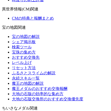
異世界情報(CM)関連
CMの特典と報酬まとめ
宝の地図関連
宝の地図の解説
シェア掲示板
検索ツール
宝珠の集め方
おすすめ交換先
レベル上げ
リセット方法
ふるさとスライムの解説
永続スキル一覧
魔王の地図の解説
魔王メダルのおすすめ交換報酬
大地の石版の効率的な集め方
大地の石版交換所のおすすめ交換優先度
ちいさなメダル関連