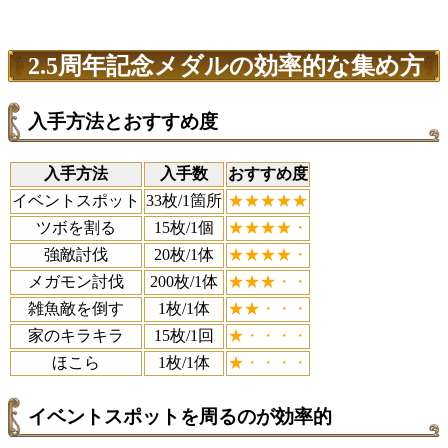
2.5周年記念メダルの効率的な集め方
入手方法とおすすめ度
入手方法
入手数
おすすめ度
イベントスポット
33枚/1箇所
★★★★★
ツボを割る
15枚/1個
★★★★・
強敵討伐
20枚/1体
★★★★・
メガモン討伐
200枚/1体
★★★・・
雑魚敵を倒す
1枚/1体
★★・・・
家のキラキラ
15枚/1回
★・・・・
ほこら
1枚/1体
★・・・・
イベントスポットを周るのが効率的