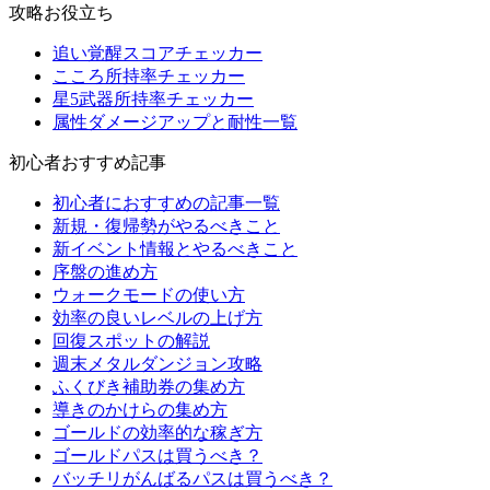
攻略お役立ち
追い覚醒スコアチェッカー
こころ所持率チェッカー
星5武器所持率チェッカー
属性ダメージアップと耐性一覧
初心者おすすめ記事
初心者におすすめの記事一覧
新規・復帰勢がやるべきこと
新イベント情報とやるべきこと
序盤の進め方
ウォークモードの使い方
効率の良いレベルの上げ方
回復スポットの解説
週末メタルダンジョン攻略
ふくびき補助券の集め方
導きのかけらの集め方
ゴールドの効率的な稼ぎ方
ゴールドパスは買うべき？
バッチリがんばるパスは買うべき？