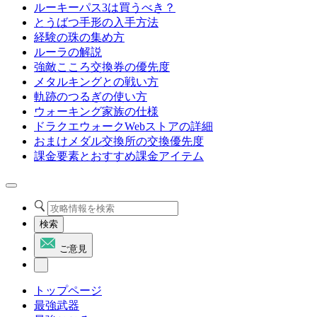
ルーキーパス3は買うべき？
とうばつ手形の入手方法
経験の珠の集め方
ルーラの解説
強敵こころ交換券の優先度
メタルキングとの戦い方
軌跡のつるぎの使い方
ウォーキング家族の仕様
ドラクエウォークWebストアの詳細
おまけメダル交換所の交換優先度
課金要素とおすすめ課金アイテム
検索
ご意見
トップページ
最強武器