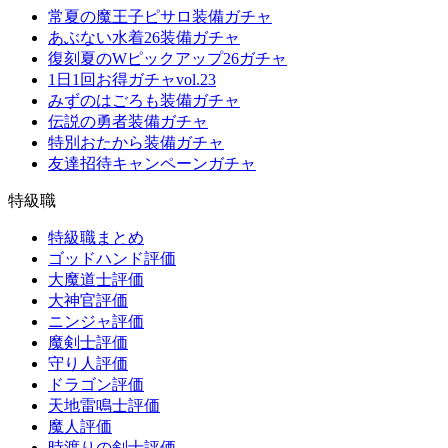
常夏の魔王子ピサロ装備ガチャ
あぶない水着26装備ガチャ
復刻夏のWピックアップ26ガチャ
1日1回お得ガチャvol.23
みずのはごろも装備ガチャ
伝説の勇者装備ガチャ
特別おたから装備ガチャ
友達招待キャンペーンガチャ
特級職
特級職まとめ
ゴッドハンド評価
大魔道士評価
大神官評価
ニンジャ評価
魔剣士評価
守り人評価
ドラゴン評価
天地雷鳴士評価
魔人評価
時渡りの剣士評価