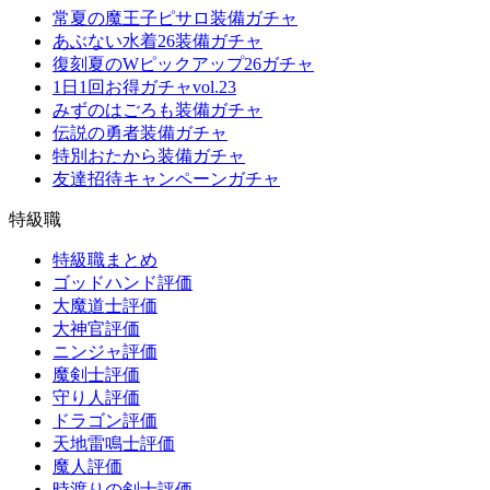
常夏の魔王子ピサロ装備ガチャ
あぶない水着26装備ガチャ
復刻夏のWピックアップ26ガチャ
1日1回お得ガチャvol.23
みずのはごろも装備ガチャ
伝説の勇者装備ガチャ
特別おたから装備ガチャ
友達招待キャンペーンガチャ
特級職
特級職まとめ
ゴッドハンド評価
大魔道士評価
大神官評価
ニンジャ評価
魔剣士評価
守り人評価
ドラゴン評価
天地雷鳴士評価
魔人評価
時渡りの剣士評価