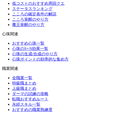
低コストのおすすめ周回クエ
ステータスランキング
こころの確定条件の解説
こころ覚醒のやり方
魔王覚醒のやり方
心珠関連
おすすめ心珠一覧
心珠のS+/S効果一覧
心珠の生成/合成のやり方
心珠ポイントの効率的な集め方
職業関連
全職業一覧
特級職まとめ
上級職まとめ
ダーマの試練の攻略
転職おすすめルート
永続スキル一覧
おすすめの職業熟練度