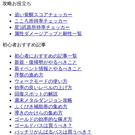
攻略お役立ち
追い覚醒スコアチェッカー
こころ所持率チェッカー
星5武器所持率チェッカー
属性ダメージアップと耐性一覧
初心者おすすめ記事
初心者におすすめの記事一覧
新規・復帰勢がやるべきこと
新イベント情報とやるべきこと
序盤の進め方
ウォークモードの使い方
効率の良いレベルの上げ方
回復スポットの解説
週末メタルダンジョン攻略
ふくびき補助券の集め方
導きのかけらの集め方
ゴールドの効率的な稼ぎ方
ゴールドパスは買うべき？
バッチリがんばるパスは買うべき？