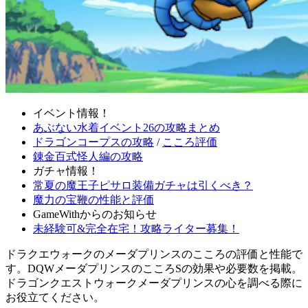
イベント情報！
あぶない水着イベント26の攻略まとめ
ドラゴンコープスの攻略
/
こころ評価
錬金百式怪人編の攻略
ガチャ情報！
常夏の魔王子ピサロ装備ガチャは引くべき？
魔力の宝鞭の性能と評価
GameWithからのお知らせ
未経験可&完全在宅！攻略ライター募集！
ドラクエウォークのメーダプリンスのこころの評価と性能で
す。DQWメーダプリンスのこころSの効果や必要数を掲載。
ドラゴンクエストウォークメーダプリンスの心を調べる際に
お役立てください。