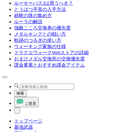
ルーキーパス3は買うべき？
とうばつ手形の入手方法
経験の珠の集め方
ルーラの解説
強敵こころ交換券の優先度
メタルキングとの戦い方
軌跡のつるぎの使い方
ウォーキング家族の仕様
ドラクエウォークWebストアの詳細
おまけメダル交換所の交換優先度
課金要素とおすすめ課金アイテム
検索
ご意見
トップページ
最強武器