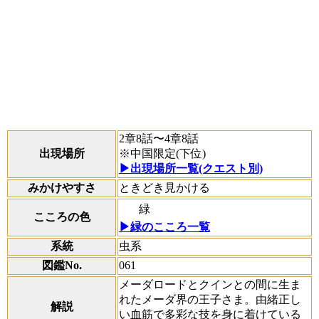
2章8話〜4章8話
出現場所
※中国限定(下位)
▶出現場所一覧(クエスト別)
みかけやすさ
ときどき見かける
緑
こころの色
▶緑のこころ一覧
系統
虫系
図鑑No.
061
メーダロードとクインとの間に生ま
れたメーダ界の王子さま。由緒正し
解説
い血筋で多彩な技を身に着けている