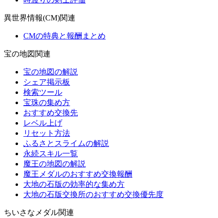
異世界情報(CM)関連
CMの特典と報酬まとめ
宝の地図関連
宝の地図の解説
シェア掲示板
検索ツール
宝珠の集め方
おすすめ交換先
レベル上げ
リセット方法
ふるさとスライムの解説
永続スキル一覧
魔王の地図の解説
魔王メダルのおすすめ交換報酬
大地の石版の効率的な集め方
大地の石版交換所のおすすめ交換優先度
ちいさなメダル関連