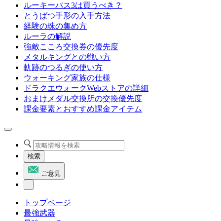
ルーキーパス3は買うべき？
とうばつ手形の入手方法
経験の珠の集め方
ルーラの解説
強敵こころ交換券の優先度
メタルキングとの戦い方
軌跡のつるぎの使い方
ウォーキング家族の仕様
ドラクエウォークWebストアの詳細
おまけメダル交換所の交換優先度
課金要素とおすすめ課金アイテム
検索
ご意見
トップページ
最強武器