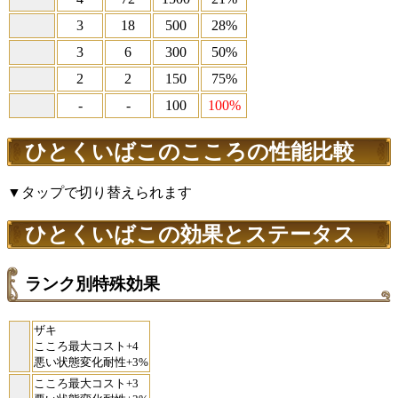
3
18
500
28%
3
6
300
50%
2
2
150
75%
-
-
100
100%
ひとくいばこのこころの性能比較
▼タップで切り替えられます
ひとくいばこの効果とステータス
ランク別特殊効果
ザキ
こころ最大コスト+4
悪い状態変化耐性+3%
こころ最大コスト+3