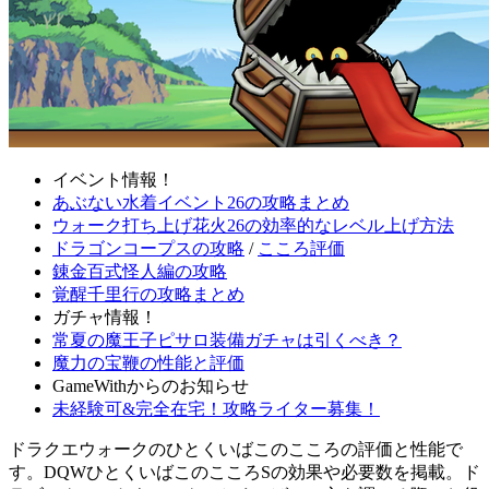
イベント情報！
あぶない水着イベント26の攻略まとめ
ウォーク打ち上げ花火26の効率的なレベル上げ方法
ドラゴンコープスの攻略
/
こころ評価
錬金百式怪人編の攻略
覚醒千里行の攻略まとめ
ガチャ情報！
常夏の魔王子ピサロ装備ガチャは引くべき？
魔力の宝鞭の性能と評価
GameWithからのお知らせ
未経験可&完全在宅！攻略ライター募集！
ドラクエウォークのひとくいばこのこころの評価と性能で
す。DQWひとくいばこのこころSの効果や必要数を掲載。ド