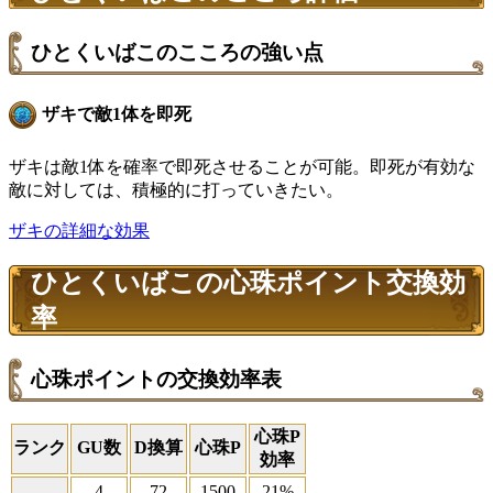
ひとくいばこのこころの強い点
ザキで敵1体を即死
ザキは敵1体を確率で即死させることが可能。即死が有効な
敵に対しては、積極的に打っていきたい。
ザキの詳細な効果
ひとくいばこの心珠ポイント交換効
率
心珠ポイントの交換効率表
心珠P
ランク
GU数
D換算
心珠P
効率
4
72
1500
21%