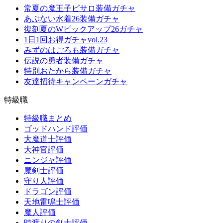
常夏の魔王子ピサロ装備ガチャ
あぶない水着26装備ガチャ
復刻夏のWピックアップ26ガチャ
1日1回お得ガチャvol.23
みずのはごろも装備ガチャ
伝説の勇者装備ガチャ
特別おたから装備ガチャ
友達招待キャンペーンガチャ
特級職
特級職まとめ
ゴッドハンド評価
大魔道士評価
大神官評価
ニンジャ評価
魔剣士評価
守り人評価
ドラゴン評価
天地雷鳴士評価
魔人評価
時渡りの剣士評価