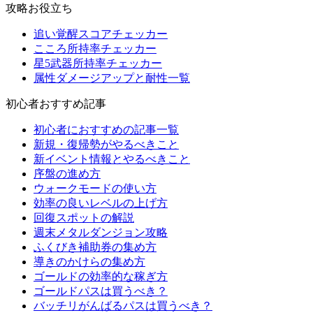
攻略お役立ち
追い覚醒スコアチェッカー
こころ所持率チェッカー
星5武器所持率チェッカー
属性ダメージアップと耐性一覧
初心者おすすめ記事
初心者におすすめの記事一覧
新規・復帰勢がやるべきこと
新イベント情報とやるべきこと
序盤の進め方
ウォークモードの使い方
効率の良いレベルの上げ方
回復スポットの解説
週末メタルダンジョン攻略
ふくびき補助券の集め方
導きのかけらの集め方
ゴールドの効率的な稼ぎ方
ゴールドパスは買うべき？
バッチリがんばるパスは買うべき？