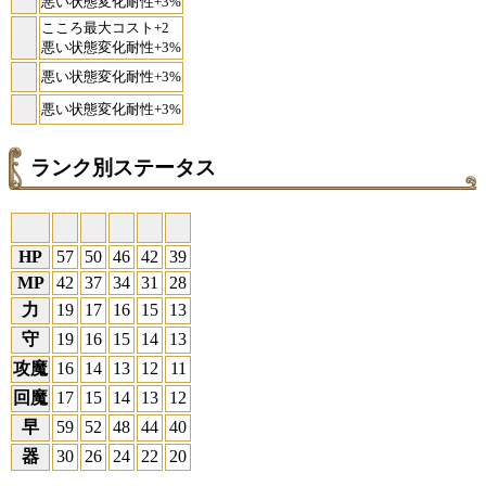
悪い状態変化耐性+3%
こころ最大コスト+2
悪い状態変化耐性+3%
悪い状態変化耐性+3%
悪い状態変化耐性+3%
ランク別ステータス
HP
57
50
46
42
39
MP
42
37
34
31
28
力
19
17
16
15
13
守
19
16
15
14
13
攻魔
16
14
13
12
11
回魔
17
15
14
13
12
早
59
52
48
44
40
器
30
26
24
22
20