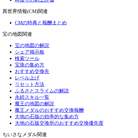
異世界情報(CM)関連
CMの特典と報酬まとめ
宝の地図関連
宝の地図の解説
シェア掲示板
検索ツール
宝珠の集め方
おすすめ交換先
レベル上げ
リセット方法
ふるさとスライムの解説
永続スキル一覧
魔王の地図の解説
魔王メダルのおすすめ交換報酬
大地の石版の効率的な集め方
大地の石版交換所のおすすめ交換優先度
ちいさなメダル関連