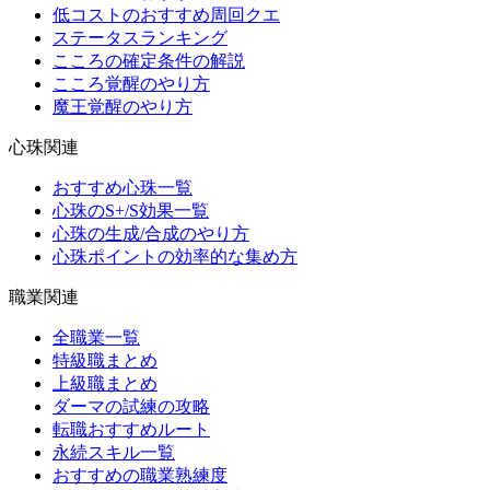
低コストのおすすめ周回クエ
ステータスランキング
こころの確定条件の解説
こころ覚醒のやり方
魔王覚醒のやり方
心珠関連
おすすめ心珠一覧
心珠のS+/S効果一覧
心珠の生成/合成のやり方
心珠ポイントの効率的な集め方
職業関連
全職業一覧
特級職まとめ
上級職まとめ
ダーマの試練の攻略
転職おすすめルート
永続スキル一覧
おすすめの職業熟練度