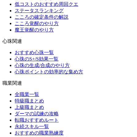
低コストのおすすめ周回クエ
ステータスランキング
こころの確定条件の解説
こころ覚醒のやり方
魔王覚醒のやり方
心珠関連
おすすめ心珠一覧
心珠のS+/S効果一覧
心珠の生成/合成のやり方
心珠ポイントの効率的な集め方
職業関連
全職業一覧
特級職まとめ
上級職まとめ
ダーマの試練の攻略
転職おすすめルート
永続スキル一覧
おすすめの職業熟練度