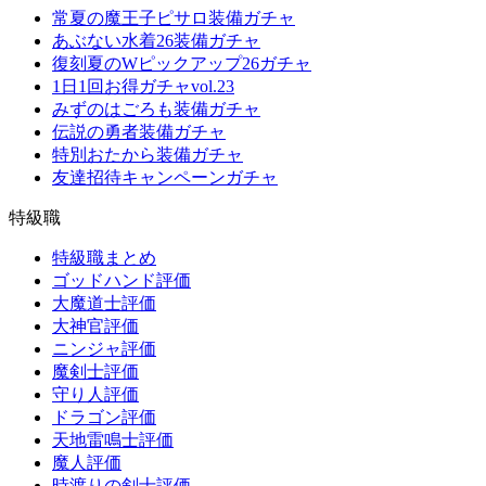
常夏の魔王子ピサロ装備ガチャ
あぶない水着26装備ガチャ
復刻夏のWピックアップ26ガチャ
1日1回お得ガチャvol.23
みずのはごろも装備ガチャ
伝説の勇者装備ガチャ
特別おたから装備ガチャ
友達招待キャンペーンガチャ
特級職
特級職まとめ
ゴッドハンド評価
大魔道士評価
大神官評価
ニンジャ評価
魔剣士評価
守り人評価
ドラゴン評価
天地雷鳴士評価
魔人評価
時渡りの剣士評価