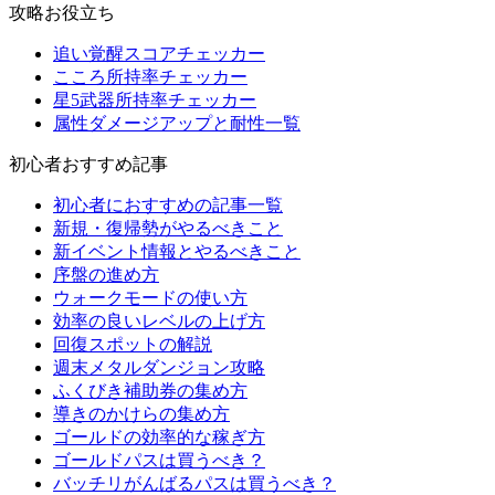
攻略お役立ち
追い覚醒スコアチェッカー
こころ所持率チェッカー
星5武器所持率チェッカー
属性ダメージアップと耐性一覧
初心者おすすめ記事
初心者におすすめの記事一覧
新規・復帰勢がやるべきこと
新イベント情報とやるべきこと
序盤の進め方
ウォークモードの使い方
効率の良いレベルの上げ方
回復スポットの解説
週末メタルダンジョン攻略
ふくびき補助券の集め方
導きのかけらの集め方
ゴールドの効率的な稼ぎ方
ゴールドパスは買うべき？
バッチリがんばるパスは買うべき？