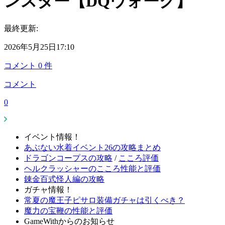
ンスター【DQウォーク】
最終更新:
2026年5月25日17:10
コメント
0
件
コメント
0
イベント情報！
あぶない水着イベント26の攻略まとめ
ドラゴンコープスの攻略
/
こころ評価
ヘルクラッシャーのこころ性能と評価
錬金百式怪人編の攻略
ガチャ情報！
常夏の魔王子ピサロ装備ガチャは引くべき？
魔力の宝鞭の性能と評価
GameWithからのお知らせ