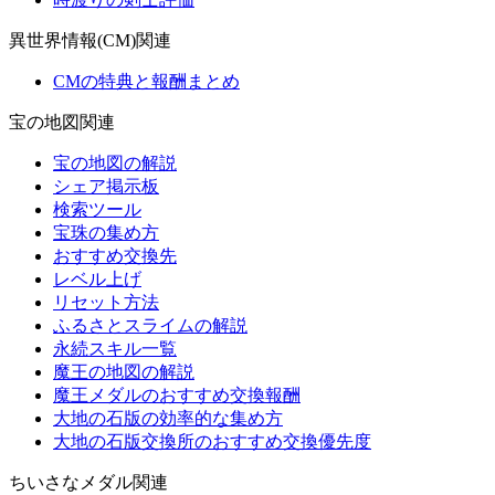
異世界情報(CM)関連
CMの特典と報酬まとめ
宝の地図関連
宝の地図の解説
シェア掲示板
検索ツール
宝珠の集め方
おすすめ交換先
レベル上げ
リセット方法
ふるさとスライムの解説
永続スキル一覧
魔王の地図の解説
魔王メダルのおすすめ交換報酬
大地の石版の効率的な集め方
大地の石版交換所のおすすめ交換優先度
ちいさなメダル関連