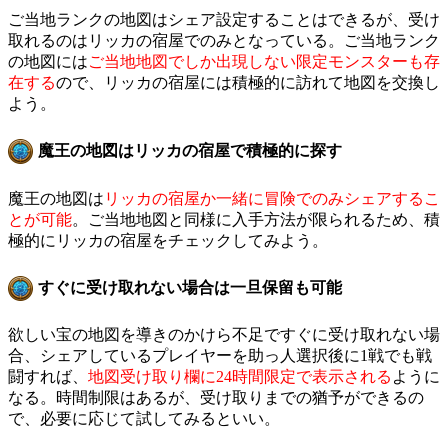
ご当地ランクの地図はシェア設定することはできるが、受け
取れるのはリッカの宿屋でのみとなっている。ご当地ランク
の地図には
ご当地地図でしか出現しない限定モンスターも存
在する
ので、リッカの宿屋には積極的に訪れて地図を交換し
よう。
魔王の地図はリッカの宿屋で積極的に探す
魔王の地図は
リッカの宿屋か一緒に冒険でのみシェアするこ
とが可能
。ご当地地図と同様に入手方法が限られるため、積
極的にリッカの宿屋をチェックしてみよう。
すぐに受け取れない場合は一旦保留も可能
欲しい宝の地図を導きのかけら不足ですぐに受け取れない場
合、シェアしているプレイヤーを助っ人選択後に1戦でも戦
闘すれば、
地図受け取り欄に24時間限定で表示される
ように
なる。時間制限はあるが、受け取りまでの猶予ができるの
で、必要に応じて試してみるといい。