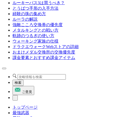
ルーキーパス3は買うべき？
とうばつ手形の入手方法
経験の珠の集め方
ルーラの解説
強敵こころ交換券の優先度
メタルキングとの戦い方
軌跡のつるぎの使い方
ウォーキング家族の仕様
ドラクエウォークWebストアの詳細
おまけメダル交換所の交換優先度
課金要素とおすすめ課金アイテム
検索
ご意見
トップページ
最強武器