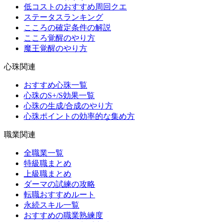
低コストのおすすめ周回クエ
ステータスランキング
こころの確定条件の解説
こころ覚醒のやり方
魔王覚醒のやり方
心珠関連
おすすめ心珠一覧
心珠のS+/S効果一覧
心珠の生成/合成のやり方
心珠ポイントの効率的な集め方
職業関連
全職業一覧
特級職まとめ
上級職まとめ
ダーマの試練の攻略
転職おすすめルート
永続スキル一覧
おすすめの職業熟練度