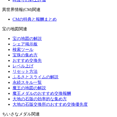
異世界情報(CM)関連
CMの特典と報酬まとめ
宝の地図関連
宝の地図の解説
シェア掲示板
検索ツール
宝珠の集め方
おすすめ交換先
レベル上げ
リセット方法
ふるさとスライムの解説
永続スキル一覧
魔王の地図の解説
魔王メダルのおすすめ交換報酬
大地の石版の効率的な集め方
大地の石版交換所のおすすめ交換優先度
ちいさなメダル関連