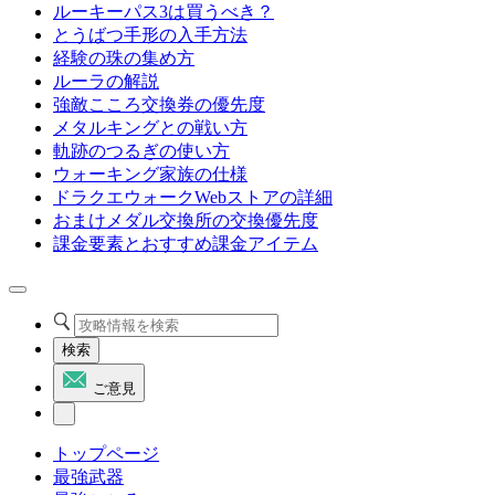
ルーキーパス3は買うべき？
とうばつ手形の入手方法
経験の珠の集め方
ルーラの解説
強敵こころ交換券の優先度
メタルキングとの戦い方
軌跡のつるぎの使い方
ウォーキング家族の仕様
ドラクエウォークWebストアの詳細
おまけメダル交換所の交換優先度
課金要素とおすすめ課金アイテム
検索
ご意見
トップページ
最強武器