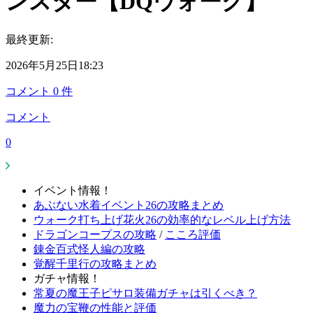
ンスター【DQウォーク】
最終更新:
2026年5月25日18:23
コメント
0
件
コメント
0
イベント情報！
あぶない水着イベント26の攻略まとめ
ウォーク打ち上げ花火26の効率的なレベル上げ方法
ドラゴンコープスの攻略
/
こころ評価
錬金百式怪人編の攻略
覚醒千里行の攻略まとめ
ガチャ情報！
常夏の魔王子ピサロ装備ガチャは引くべき？
魔力の宝鞭の性能と評価