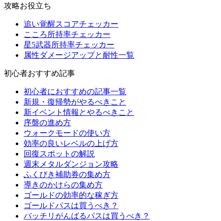
攻略お役立ち
追い覚醒スコアチェッカー
こころ所持率チェッカー
星5武器所持率チェッカー
属性ダメージアップと耐性一覧
初心者おすすめ記事
初心者におすすめの記事一覧
新規・復帰勢がやるべきこと
新イベント情報とやるべきこと
序盤の進め方
ウォークモードの使い方
効率の良いレベルの上げ方
回復スポットの解説
週末メタルダンジョン攻略
ふくびき補助券の集め方
導きのかけらの集め方
ゴールドの効率的な稼ぎ方
ゴールドパスは買うべき？
バッチリがんばるパスは買うべき？