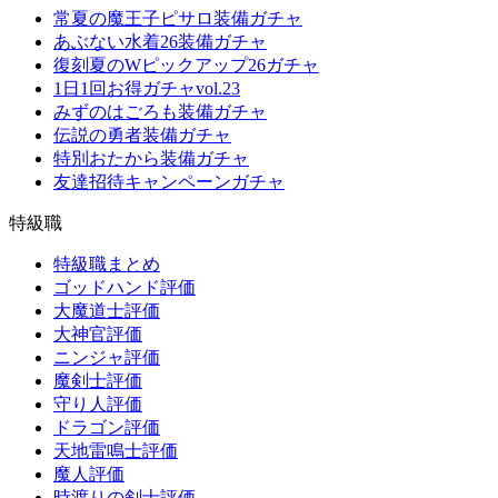
常夏の魔王子ピサロ装備ガチャ
あぶない水着26装備ガチャ
復刻夏のWピックアップ26ガチャ
1日1回お得ガチャvol.23
みずのはごろも装備ガチャ
伝説の勇者装備ガチャ
特別おたから装備ガチャ
友達招待キャンペーンガチャ
特級職
特級職まとめ
ゴッドハンド評価
大魔道士評価
大神官評価
ニンジャ評価
魔剣士評価
守り人評価
ドラゴン評価
天地雷鳴士評価
魔人評価
時渡りの剣士評価