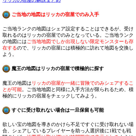
リッカの宿屋の解説まとめ
ご当地の地図はリッカの宿屋でのみ入手
ご当地ランクの地図はシェア設定することはできるが、受け
取れるのはリッカの宿屋でのみとなっている。ご当地ランク
の地図には
ご当地地図でしか出現しない限定モンスターも存
在する
ので、リッカの宿屋には積極的に訪れて地図を交換し
よう。
魔王の地図はリッカの宿屋で積極的に探す
魔王の地図は
リッカの宿屋か一緒に冒険でのみシェアするこ
とが可能
。ご当地地図と同様に入手方法が限られるため、積
極的にリッカの宿屋をチェックしてみよう。
すぐに受け取れない場合は一旦保留も可能
欲しい宝の地図を導きのかけら不足ですぐに受け取れない場
合、シェアしているプレイヤーを助っ人選択後に1戦でも戦