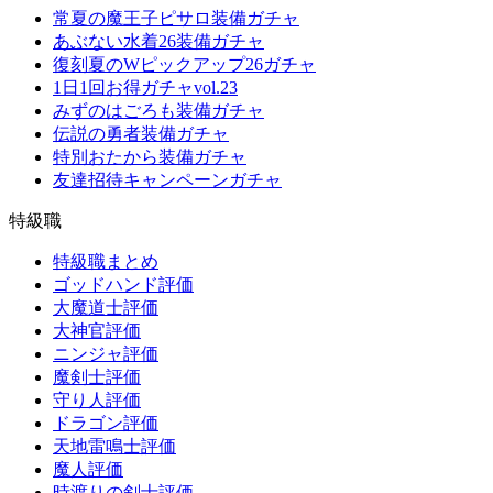
常夏の魔王子ピサロ装備ガチャ
あぶない水着26装備ガチャ
復刻夏のWピックアップ26ガチャ
1日1回お得ガチャvol.23
みずのはごろも装備ガチャ
伝説の勇者装備ガチャ
特別おたから装備ガチャ
友達招待キャンペーンガチャ
特級職
特級職まとめ
ゴッドハンド評価
大魔道士評価
大神官評価
ニンジャ評価
魔剣士評価
守り人評価
ドラゴン評価
天地雷鳴士評価
魔人評価
時渡りの剣士評価