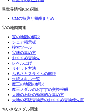
異世界情報(CM)関連
CMの特典と報酬まとめ
宝の地図関連
宝の地図の解説
シェア掲示板
検索ツール
宝珠の集め方
おすすめ交換先
レベル上げ
リセット方法
ふるさとスライムの解説
永続スキル一覧
魔王の地図の解説
魔王メダルのおすすめ交換報酬
大地の石版の効率的な集め方
大地の石版交換所のおすすめ交換優先度
ちいさなメダル関連