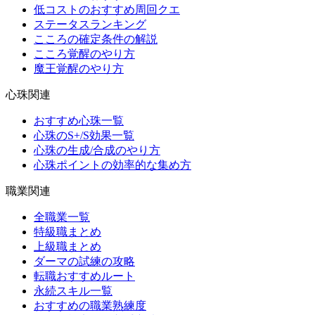
低コストのおすすめ周回クエ
ステータスランキング
こころの確定条件の解説
こころ覚醒のやり方
魔王覚醒のやり方
心珠関連
おすすめ心珠一覧
心珠のS+/S効果一覧
心珠の生成/合成のやり方
心珠ポイントの効率的な集め方
職業関連
全職業一覧
特級職まとめ
上級職まとめ
ダーマの試練の攻略
転職おすすめルート
永続スキル一覧
おすすめの職業熟練度