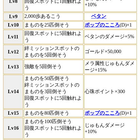
Lv8
回復スポットに1回触れよ
+10%
う
2,000歩あるこう
ベタン
Lv9
Lv10
まものを25匹倒そう
ポップのこころ
(D)×1
回復スポットに5回触れよ
ベタンのダメージ+5%
Lv11
う
絆ミッションスポットの
ゴールド×50,000
Lv12
まものを5回倒そう
メラ属性じゅもんダメ
強敵を5回倒そう
Lv13
ージ+15%
まものを50匹倒そう
絆ミッションスポットの
Lv14
まものを3回倒そう
心珠ポイント×300
回復スポットに5回触れよ
う
Lv15
まものを80匹倒そう
ポップのこころ
(D)×1
まものを100匹倒そう
じゅもんダメージ
Lv16
回復スポットに5回触れよ
+10%
う