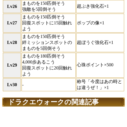
まものを150匹倒そう
超ぶき強化石×1
Lv26
強敵を5回倒そう
まものを150匹倒そう
Lv27
回復スポットに15回触れ
ポップの像×1
よう
まものを150匹倒そう
Lv28
絆ミッションスポットの
超ぼうぐ強化石×1
まものを5回倒そう
まものを180匹倒そう
4,000歩あるこう
心珠ポイント×500
Lv29
回復スポットに20回触れ
よう
称号「今度はあの時と
Lv30
-
は違うぜ！」×1
ドラクエウォークの関連記事