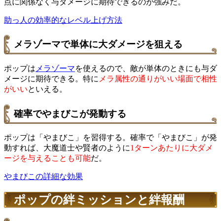
点に関係なく与ダメージに期待できるのが強みだ。
助っ人の効率的なレベル上げ方法
メラゾーマで単体に大ダメージを狙える
ポップは
メラゾーマ
を使えるので、敵が単体のときにも与ダ
メージに期待できる。特に
メラ属性の通りがいい場面で相性
がいい
といえる。
確率でやまびこが発動する
ポップは「やまびこ」を習得する。確率で「やまびこ」が発
動すれば、大魔道士や賢者のように
1ターンあたりに大ダメ
ージを与えることも可能
だ。
やまびこの詳細な効果
ポップの絆ミッションと絆報酬