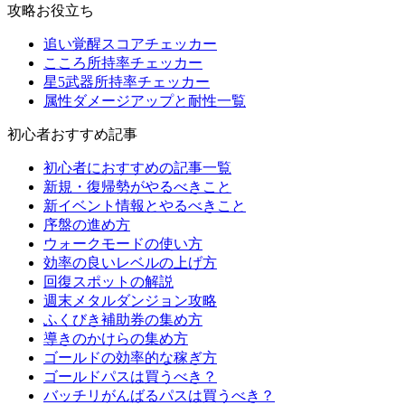
攻略お役立ち
追い覚醒スコアチェッカー
こころ所持率チェッカー
星5武器所持率チェッカー
属性ダメージアップと耐性一覧
初心者おすすめ記事
初心者におすすめの記事一覧
新規・復帰勢がやるべきこと
新イベント情報とやるべきこと
序盤の進め方
ウォークモードの使い方
効率の良いレベルの上げ方
回復スポットの解説
週末メタルダンジョン攻略
ふくびき補助券の集め方
導きのかけらの集め方
ゴールドの効率的な稼ぎ方
ゴールドパスは買うべき？
バッチリがんばるパスは買うべき？