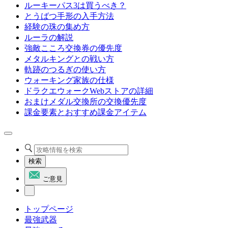
ルーキーパス3は買うべき？
とうばつ手形の入手方法
経験の珠の集め方
ルーラの解説
強敵こころ交換券の優先度
メタルキングとの戦い方
軌跡のつるぎの使い方
ウォーキング家族の仕様
ドラクエウォークWebストアの詳細
おまけメダル交換所の交換優先度
課金要素とおすすめ課金アイテム
検索
ご意見
トップページ
最強武器