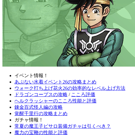
イベント情報！
あぶない水着イベント26の攻略まとめ
ウォーク打ち上げ花火26の効率的なレベル上げ方法
ドラゴンコープスの攻略
/
こころ評価
ヘルクラッシャーのこころ性能と評価
錬金百式怪人編の攻略
覚醒千里行の攻略まとめ
ガチャ情報！
常夏の魔王子ピサロ装備ガチャは引くべき？
魔力の宝鞭の性能と評価