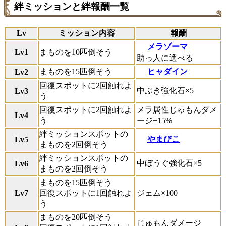
絆ミッションと絆報酬一覧
Lv
ミッション内容
報酬
メラゾーマ
Lv1
まものを10匹倒そう
助っ人に選べる
まものを15匹倒そう
ヒャダイン
Lv2
回復スポットに2回触れよ
中ぶき強化石×5
Lv3
う
回復スポットに2回触れよ
メラ属性じゅもんダメ
Lv4
う
ージ+15%
絆ミッションスポットの
やまびこ
Lv5
まものを2回倒そう
絆ミッションスポットの
中ぼうぐ強化石×5
Lv6
まものを2回倒そう
まものを15匹倒そう
Lv7
回復スポットに1回触れよ
ジェム×100
う
まものを20匹倒そう
じゅもんダメージ