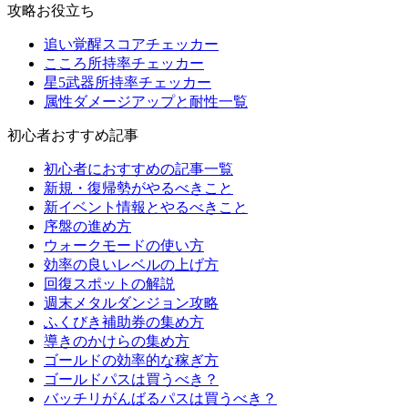
攻略お役立ち
追い覚醒スコアチェッカー
こころ所持率チェッカー
星5武器所持率チェッカー
属性ダメージアップと耐性一覧
初心者おすすめ記事
初心者におすすめの記事一覧
新規・復帰勢がやるべきこと
新イベント情報とやるべきこと
序盤の進め方
ウォークモードの使い方
効率の良いレベルの上げ方
回復スポットの解説
週末メタルダンジョン攻略
ふくびき補助券の集め方
導きのかけらの集め方
ゴールドの効率的な稼ぎ方
ゴールドパスは買うべき？
バッチリがんばるパスは買うべき？