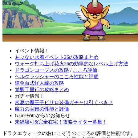
イベント情報！
あぶない水着イベント26の攻略まとめ
ウォーク打ち上げ花火26の効率的なレベル上げ方法
ドラゴンコープスの攻略
/
こころ評価
ヘルクラッシャーのこころ性能と評価
錬金百式怪人編の攻略
覚醒千里行の攻略まとめ
ガチャ情報！
常夏の魔王子ピサロ装備ガチャは引くべき？
魔力の宝鞭の性能と評価
GameWithからのお知らせ
未経験可&完全在宅！攻略ライター募集！
ドラクエウォークのおにこぞうのこころの評価と性能です。