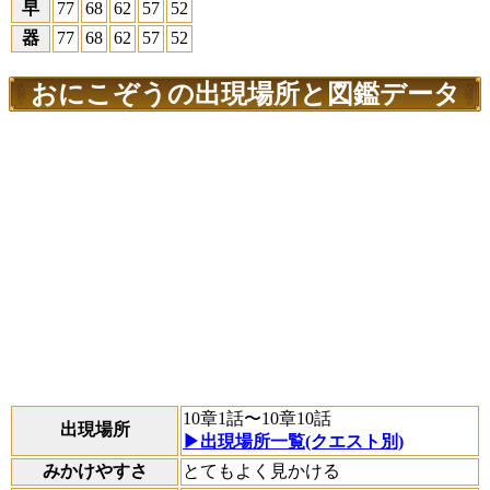
早
77
68
62
57
52
器
77
68
62
57
52
おにこぞうの出現場所と図鑑データ
10章1話〜10章10話
出現場所
▶出現場所一覧(クエスト別)
みかけやすさ
とてもよく見かける