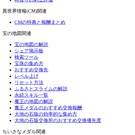
異世界情報(CM)関連
CMの特典と報酬まとめ
宝の地図関連
宝の地図の解説
シェア掲示板
検索ツール
宝珠の集め方
おすすめ交換先
レベル上げ
リセット方法
ふるさとスライムの解説
永続スキル一覧
魔王の地図の解説
魔王メダルのおすすめ交換報酬
大地の石版の効率的な集め方
大地の石版交換所のおすすめ交換優先度
ちいさなメダル関連