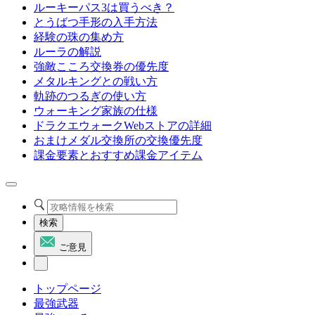
ルーキーパス3は買うべき？
とうばつ手形の入手方法
経験の珠の集め方
ルーラの解説
強敵こころ交換券の優先度
メタルキングとの戦い方
軌跡のつるぎの使い方
ウォーキング家族の仕様
ドラクエウォークWebストアの詳細
おまけメダル交換所の交換優先度
課金要素とおすすめ課金アイテム
検索
ご意見
トップページ
最強武器