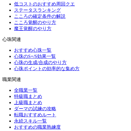
低コストのおすすめ周回クエ
ステータスランキング
こころの確定条件の解説
こころ覚醒のやり方
魔王覚醒のやり方
心珠関連
おすすめ心珠一覧
心珠のS+/S効果一覧
心珠の生成/合成のやり方
心珠ポイントの効率的な集め方
職業関連
全職業一覧
特級職まとめ
上級職まとめ
ダーマの試練の攻略
転職おすすめルート
永続スキル一覧
おすすめの職業熟練度