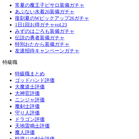
常夏の魔王子ピサロ装備ガチャ
あぶない水着26装備ガチャ
復刻夏のWピックアップ26ガチャ
1日1回お得ガチャvol.23
みずのはごろも装備ガチャ
伝説の勇者装備ガチャ
特別おたから装備ガチャ
友達招待キャンペーンガチャ
特級職
特級職まとめ
ゴッドハンド評価
大魔道士評価
大神官評価
ニンジャ評価
魔剣士評価
守り人評価
ドラゴン評価
天地雷鳴士評価
魔人評価
時渡りの剣士評価