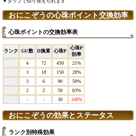
▼タップで切り替えられます
おにこぞうの心珠ポイント交換効率
心珠ポイントの交換効率表
心珠P
ランク
GU数
D換算
心珠P
効率
4
72
450
21%
3
18
150
28%
3
6
90
50%
2
2
50
83%
-
-
30
100%
おにこぞうの効果とステータス
ランク別特殊効果