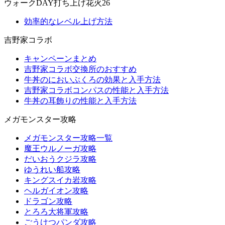
ウォークDAY打ち上げ花火26
効率的なレベル上げ方法
吉野家コラボ
キャンペーンまとめ
吉野家コラボ交換所のおすすめ
牛丼のにおいぶくろの効果と入手方法
吉野家コラボコンパスの性能と入手方法
牛丼の耳飾りの性能と入手方法
メガモンスター攻略
メガモンスター攻略一覧
魔王ウルノーガ攻略
だいおうクジラ攻略
ゆうれい船攻略
キングスイカ岩攻略
ヘルガイオン攻略
ドラゴン攻略
とろろ大将軍攻略
ごうけつパンダ攻略