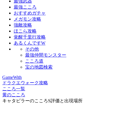
最強武器
最強こころ
おすすめガチャ
メガモン攻略
強敵攻略
ほこら攻略
覚醒千里行攻略
あるくんですW
その他
最強仲間モンスター
こころ道
宝の地図検索
GameWith
ドラクエウォーク攻略
こころ一覧
黄のこころ
キャタピラーのこころS評価と出現場所