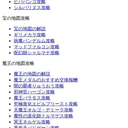
ヒババンゴ攻略
シルバリヌス攻略
宝の地図攻略
宝の地図の解説
ギリメカラ攻略
病魔パンデルム攻略
マッドファルコン攻略
呪幻師シャルマナ攻略
魔王の地図攻略
魔王の地図の解説
魔王メダルのおすすめ交換報酬
闇の覇者りゅうおう攻略
邪神官ハーゴン攻略
魔王バラモス攻略
究極進化エビルプリースト攻略
天魔王オルゴ・デミーラ攻略
魔性の道化師ドルマゲス攻略
冥王ネルゲル攻略
暴嵐天バリゲーン攻略