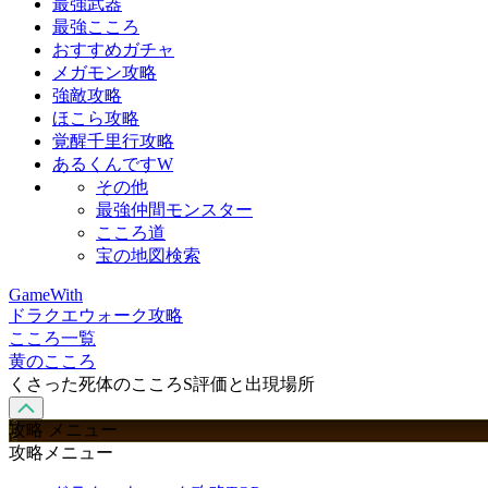
最強武器
最強こころ
おすすめガチャ
メガモン攻略
強敵攻略
ほこら攻略
覚醒千里行攻略
あるくんですW
その他
最強仲間モンスター
こころ道
宝の地図検索
GameWith
ドラクエウォーク攻略
こころ一覧
黄のこころ
くさった死体のこころS評価と出現場所
攻略 メニュー
攻略メニュー