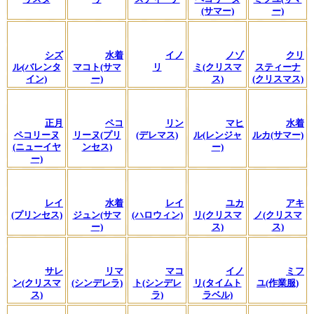
(サマー)
ー)
シズ
水着
イノ
ノゾ
クリ
ル(バレンタ
マコト(サマ
リ
ミ(クリスマ
スティーナ
イン)
ー)
ス)
(クリスマス)
正月
ペコ
リン
マヒ
水着
ペコリーヌ
リーヌ(プリ
(デレマス)
ル(レンジャ
ルカ(サマー)
(ニューイヤ
ンセス)
ー)
ー)
レイ
水着
レイ
ユカ
アキ
(プリンセス)
ジュン(サマ
(ハロウィン)
リ(クリスマ
ノ(クリスマ
ー)
ス)
ス)
サレ
リマ
マコ
イノ
ミフ
ン(クリスマ
(シンデレラ)
ト(シンデレ
リ(タイムト
ユ(作業服)
ス)
ラ)
ラベル)