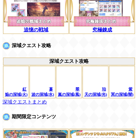
追憶の戦域
究極錬成
深域クエスト攻略
深域クエスト攻略
紅
蒼
翠
珀
紫
焔の深域(火)
波の深域(水)
嵐の深域(風)
天の深域(光)
冥の深域(闇)
深域クエストまとめ
期間限定コンテンツ