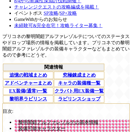
8/4から闇属性深淵討伐戦開催！
チャレンジクエストの攻略編成を掲載！
イベントボス
SP攻略
/
SP+攻略
GameWithからのお知らせ
未経験可&完全在宅！攻略ライター募集！
プリコネの黎明闇鎧アルファレゾルテについてのステータス
やドロップ場所の情報を掲載しています。プリコネでの黎明
闇鎧アルファレゾルテの装備キャラクターなどもまとめてい
るので参考にどうぞ。
関連情報
追憶の戦域まとめ
究極錬成まとめ
アドベンチャーまとめ
キャラの装備種一覧
EX装備(通常)一覧
クラバト用EX装備一覧
黎明界ラビリンス
ラビリンスショップ
目次:
黎明闇鎧アルファレゾルテの基本情報
装備可能キャラクター