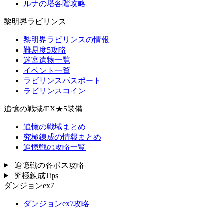
ルナの塔各階攻略
黎明界ラビリンス
黎明界ラビリンスの情報
難易度5攻略
迷宮遺物一覧
イベント一覧
ラビリンスパスポート
ラビリンスコイン
追憶の戦域/EX★5装備
追憶の戦域まとめ
究極錬成の情報まとめ
追憶戦の攻略一覧
追憶戦の各ボス攻略
究極錬成Tips
ダンジョンex7
ダンジョンex7攻略