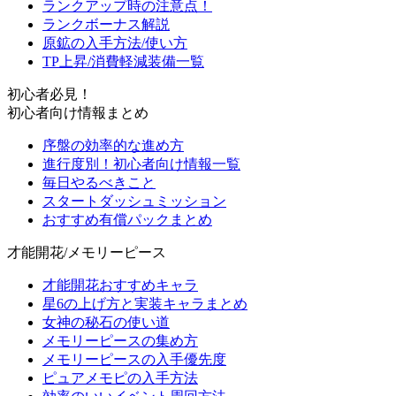
ランクアップ時の注意点！
ランクボーナス解説
原鉱の入手方法/使い方
TP上昇/消費軽減装備一覧
初心者必見！
初心者向け情報まとめ
序盤の効率的な進め方
進行度別！初心者向け情報一覧
毎日やるべきこと
スタートダッシュミッション
おすすめ有償パックまとめ
才能開花/メモリーピース
才能開花おすすめキャラ
星6の上げ方と実装キャラまとめ
女神の秘石の使い道
メモリーピースの集め方
メモリーピースの入手優先度
ピュアメモピの入手方法