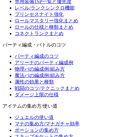
専用装備1SP一覧と優先度
レベル/ランクシンクロ機能
プリンセスナイト強化
ロールマスタリー強化まとめ
ロールの仕様と種類まとめ
コネクトランクまとめ
パーティ編成・バトルのコツ
パーティ編成のコツ
アリーナのパーティ編成例
物理パの編成例/組み方
魔法パの編成例/組み方
属性の効果と種類
戦闘のコツ/テクニックまとめ
ダメージ上限の仕様
アイテムの集め方/使い道
ジュエルの使い道
マナの集め方/マナガチャ効率
ポーションの集め方
スキップチケットの集め方