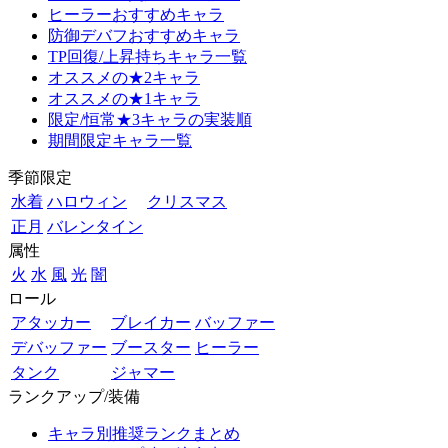
ヒーラーおすすめキャラ
防御デバフおすすめキャラ
TP回復/上昇持ちキャラ一覧
オススメの★2キャラ
オススメの★1キャラ
限定/恒常★3キャラの実装順
期間限定キャラ一覧
季節限定
水着
ハロウィン
クリスマス
正月
バレンタイン
属性
火
水
風
光
闇
ロール
アタッカー
ブレイカー
バッファー
デバッファー
ブースター
ヒーラー
タンク
ジャマー
ランクアップ/装備
キャラ別推奨ランクまとめ