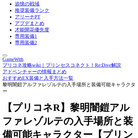
追憶の戦域
推奨装備ランク
アリーナPT
アプデまとめ
才能開花優先度
専用装備1
専用装備2
GameWith
プリコネ攻略wiki｜プリンセスコネクト！Re:Dive解説
アドベンチャーの情報まとめ
おすすめEX装備と入手方法一覧
黎明闇鎧アルファレゾルテの入手場所と装備可能キャラクタ
ー
【プリコネR】黎明闇鎧アル
ファレゾルテの入手場所と装
備可能キャラクター【プリン