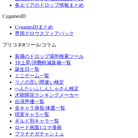
各エリアのドロップ情報まとめ
CygamesID
CygamesIDまとめ
専用グロウスフィアパック
プリコネRツール/コラム
装備のドロップ場所検索ツール
TP上昇/消費軽減装備一覧
誕生日一覧
ミニゲーム一覧
リノの言い間違い検定
へんたいふしんしゃさん検定
才能開花ランキングメーカー
出演声優一覧
全キャラ身長/体重一覧
現実キャラ一覧
ギルド別キャラ一覧
ロード画面1コマ漫画
プラチナガチャシミュ