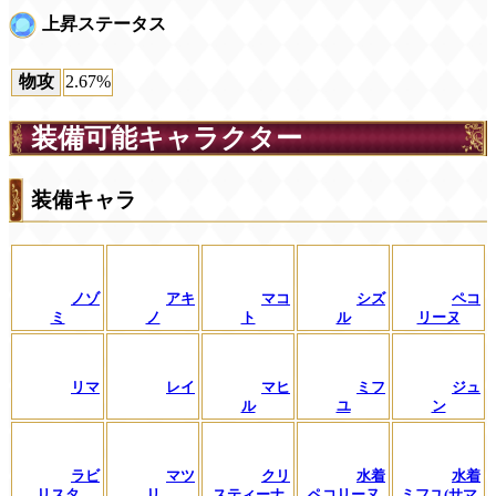
上昇ステータス
物攻
2.67%
装備可能キャラクター
装備キャラ
ノゾ
アキ
マコ
シズ
ペコ
ミ
ノ
ト
ル
リーヌ
リマ
レイ
マヒ
ミフ
ジュ
ル
ユ
ン
ラビ
マツ
クリ
水着
水着
リスタ
リ
スティーナ
ペコリーヌ
ミフユ(サマ