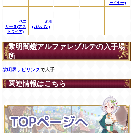
ーイヤー)
ペコ
ミホ
リーヌ(アス
(ガルパン)
トライア)
黎明闇鎧アルファレゾルテの入手場
所
黎明界ラビリンス
で入手
関連情報はこちら