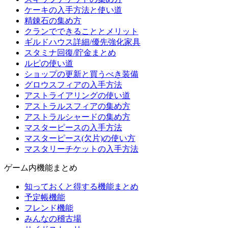
ケーキの入手方法と使い道
精錬石の集め方
クランでできることとメリット
ギルドハウス詳細/優先強化家具
スタミナ回復/貯金まとめ
ルピの使い道
ショップの更新と買うべき装備
グロウスフィアの入手方法
アストライアリングの使い道
アストラルスフィアの集め方
アストラルシャードの集め方
マスターピースの入手方法
マスターピース(欠片)の使い方
マスタリーチケットの入手方法
ゲーム内機能まとめ
知っておくと得する機能まとめ
予定帳機能
フレンド機能
みんなの稽古場