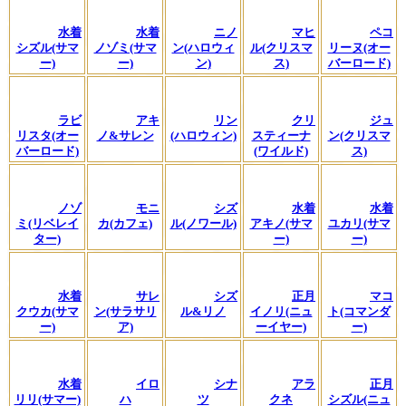
水着
水着
ニノ
マヒ
ペコ
シズル(サマ
ノゾミ(サマ
ン(ハロウィ
ル(クリスマ
リーヌ(オー
ー)
ー)
ン)
ス)
バーロード)
ラビ
アキ
リン
クリ
ジュ
リスタ(オー
ノ&サレン
(ハロウィン)
スティーナ
ン(クリスマ
バーロード)
(ワイルド)
ス)
ノゾ
モニ
シズ
水着
水着
ミ(リベレイ
カ(カフェ)
ル(ノワール)
アキノ(サマ
ユカリ(サマ
ター)
ー)
ー)
水着
サレ
シズ
正月
マコ
クウカ(サマ
ン(サラサリ
ル&リノ
イノリ(ニュ
ト(コマンダ
ー)
ア)
ーイヤー)
ー)
水着
イロ
シナ
アラ
正月
リリ(サマー)
ハ
ツ
クネ
シズル(ニュ