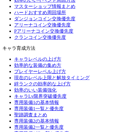
効率のいいイベント周回方法
マスターショップ情報まとめ
ハードおすすめ周回場所
ダンジョンコイン交換優先度
アリーナコイン交換優先度
Pアリーナコイン交換優先度
クランコイン交換優先度
キャラ育成方法
キャラレベルの上げ方
効率的な装備の集め方
プレイヤーレベル上げ方
現在のレベル上限と解放タイミング
絆ランクの効率的な上げ方
効率のいい装備強化
キャラLv限界突破優先度
専用装備1の基本情報
専用装備1一覧と優先度
聖跡調査まとめ
専用装備2の基本情報
専用装備2一覧と優先度