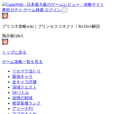
事前ガチャ
ゲーム検索
ログイン
プリコネ攻略wiki｜プリンセスコネクト！Re:Dive解説
掲示板Q&A
トップに戻る
ゲーム攻略一覧を見る
リセマラ当たり
最強キャラ
全キャラ評価
深域クエスト
SPバトル
追憶の戦域
推奨装備ランク
アリーナPT
アプデまとめ