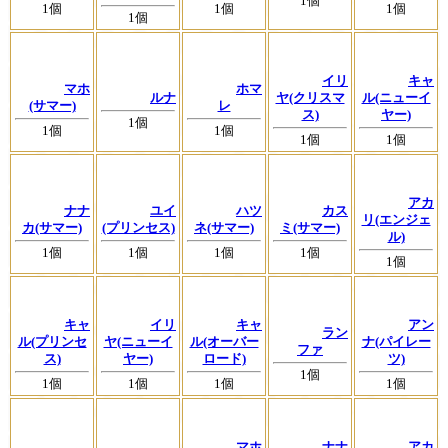
1個
1個
1個
1個
1個
イリ
キャ
マホ
ホマ
ルナ
ヤ(クリスマ
ル(ニューイ
(サマー)
レ
ス)
ヤー)
1個
1個
1個
1個
1個
アカ
ナナ
ユイ
ハツ
カス
リ(エンジェ
カ(サマー)
(プリンセス)
ネ(サマー)
ミ(サマー)
ル)
1個
1個
1個
1個
1個
キャ
イリ
キャ
アン
ラン
ル(プリンセ
ヤ(ニューイ
ル(オーバー
ナ(パイレー
ファ
ス)
ヤー)
ロード)
ツ)
1個
1個
1個
1個
1個
マホ
ナナ
アカ