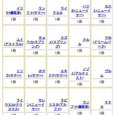
ハツ
カス
イリ
ラン
ライ
ネ(ニューイ
ミ(ニューイ
ヤ(儀装束)
ファ(サマー)
ラエル
ヤー)
ヤー)
1個
1個
1個
1個
1個
キョ
スズ
マホ
ユイ
クル
ウカ(スプリ
メ(スプリン
(ドリームパ
(アストラル)
ル
ング)
グ)
ーク)
1個
1個
1個
1個
1個
ノゾ
ミソ
ホマ
エキ
ヴル
ミ(アルケミ
ラ(サマー)
レ(サマー)
ドナ(サマー)
ム
スト)
1個
1個
1個
1個
1個
ライ
サレ
ラビ
ラン
ナナ
ラエル(クリ
ン(ニューイ
リスタ(アル
ファ(儀装束)
カ
スマス)
ヤー)
ファ)
1個
1個