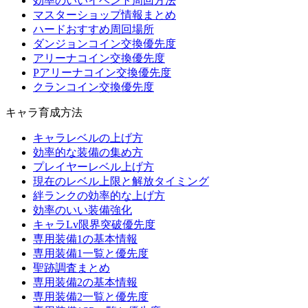
効率のいいイベント周回方法
マスターショップ情報まとめ
ハードおすすめ周回場所
ダンジョンコイン交換優先度
アリーナコイン交換優先度
Pアリーナコイン交換優先度
クランコイン交換優先度
キャラ育成方法
キャラレベルの上げ方
効率的な装備の集め方
プレイヤーレベル上げ方
現在のレベル上限と解放タイミング
絆ランクの効率的な上げ方
効率のいい装備強化
キャラLv限界突破優先度
専用装備1の基本情報
専用装備1一覧と優先度
聖跡調査まとめ
専用装備2の基本情報
専用装備2一覧と優先度