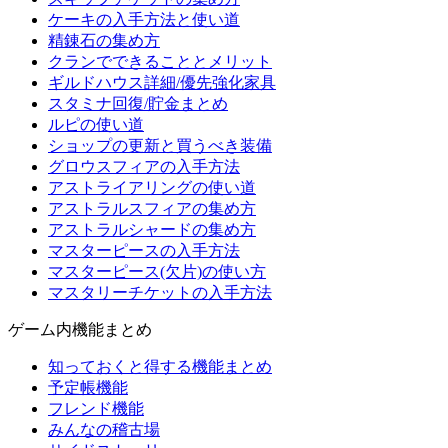
ケーキの入手方法と使い道
精錬石の集め方
クランでできることとメリット
ギルドハウス詳細/優先強化家具
スタミナ回復/貯金まとめ
ルピの使い道
ショップの更新と買うべき装備
グロウスフィアの入手方法
アストライアリングの使い道
アストラルスフィアの集め方
アストラルシャードの集め方
マスターピースの入手方法
マスターピース(欠片)の使い方
マスタリーチケットの入手方法
ゲーム内機能まとめ
知っておくと得する機能まとめ
予定帳機能
フレンド機能
みんなの稽古場