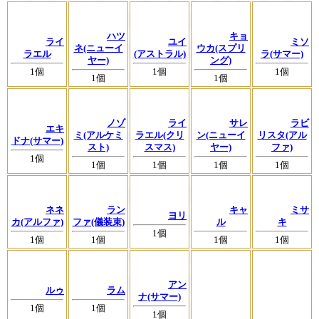
ハツ
キョ
ライ
ユイ
ミソ
ネ(ニューイ
ウカ(スプリ
ラエル
(アストラル)
ラ(サマー)
ヤー)
ング)
1個
1個
1個
1個
1個
ノゾ
ライ
サレ
ラビ
エキ
ミ(アルケミ
ラエル(クリ
ン(ニューイ
リスタ(アル
ドナ(サマー)
スト)
スマス)
ヤー)
ファ)
1個
1個
1個
1個
1個
ネネ
ラン
キャ
ミサ
ヨリ
カ(アルファ)
ファ(儀装束)
ル
キ
1個
1個
1個
1個
1個
アン
ルゥ
ラム
ナ(サマー)
1個
1個
1個