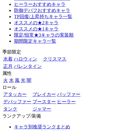
ヒーラーおすすめキャラ
防御デバフおすすめキャラ
TP回復/上昇持ちキャラ一覧
オススメの★2キャラ
オススメの★1キャラ
限定/恒常★3キャラの実装順
期間限定キャラ一覧
季節限定
水着
ハロウィン
クリスマス
正月
バレンタイン
属性
火
水
風
光
闇
ロール
アタッカー
ブレイカー
バッファー
デバッファー
ブースター
ヒーラー
タンク
ジャマー
ランクアップ/装備
キャラ別推奨ランクまとめ