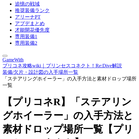
追憶の戦域
推奨装備ランク
アリーナPT
アプデまとめ
才能開花優先度
専用装備1
専用装備2
GameWith
プリコネ攻略wiki｜プリンセスコネクト！Re:Dive解説
装備/欠片・設計図の入手場所一覧
「ステアリングホイーラー」の入手方法と素材ドロップ場所
一覧
【プリコネR】「ステアリン
グホイーラー」の入手方法と
素材ドロップ場所一覧【プリ