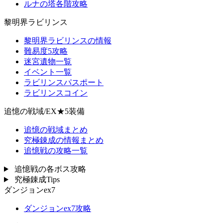
ルナの塔各階攻略
黎明界ラビリンス
黎明界ラビリンスの情報
難易度5攻略
迷宮遺物一覧
イベント一覧
ラビリンスパスポート
ラビリンスコイン
追憶の戦域/EX★5装備
追憶の戦域まとめ
究極錬成の情報まとめ
追憶戦の攻略一覧
追憶戦の各ボス攻略
究極錬成Tips
ダンジョンex7
ダンジョンex7攻略