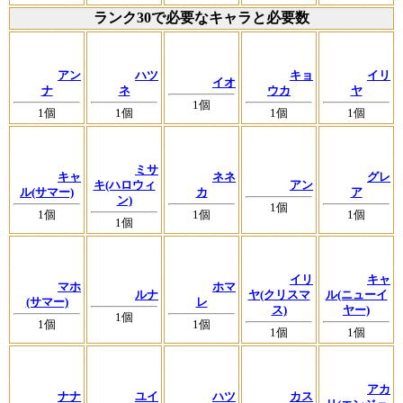
ランク30で必要なキャラと必要数
アン
ハツ
キョ
イリ
イオ
ナ
ネ
ウカ
ヤ
1個
1個
1個
1個
1個
ミサ
キャ
ネネ
グレ
キ(ハロウィ
アン
ル(サマー)
カ
ア
ン)
1個
1個
1個
1個
1個
イリ
キャ
マホ
ホマ
ルナ
ヤ(クリスマ
ル(ニューイ
(サマー)
レ
ス)
ヤー)
1個
1個
1個
1個
1個
アカ
ナナ
ユイ
ハツ
カス