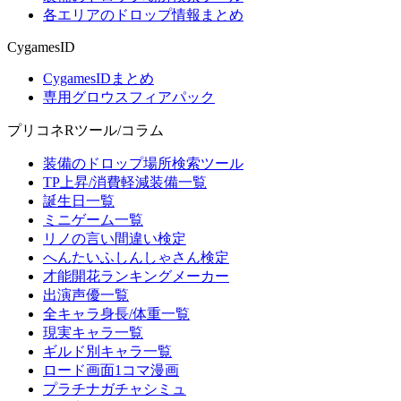
各エリアのドロップ情報まとめ
CygamesID
CygamesIDまとめ
専用グロウスフィアパック
プリコネRツール/コラム
装備のドロップ場所検索ツール
TP上昇/消費軽減装備一覧
誕生日一覧
ミニゲーム一覧
リノの言い間違い検定
へんたいふしんしゃさん検定
才能開花ランキングメーカー
出演声優一覧
全キャラ身長/体重一覧
現実キャラ一覧
ギルド別キャラ一覧
ロード画面1コマ漫画
プラチナガチャシミュ