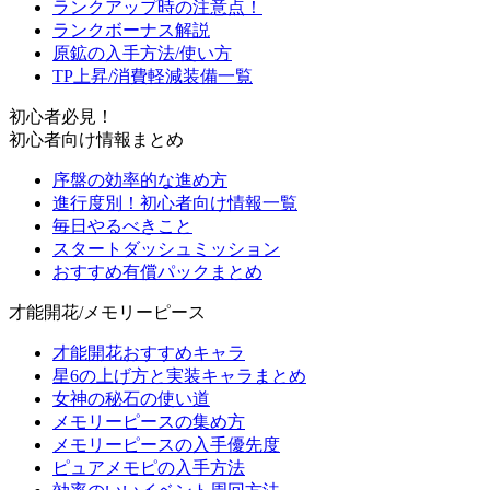
ランクアップ時の注意点！
ランクボーナス解説
原鉱の入手方法/使い方
TP上昇/消費軽減装備一覧
初心者必見！
初心者向け情報まとめ
序盤の効率的な進め方
進行度別！初心者向け情報一覧
毎日やるべきこと
スタートダッシュミッション
おすすめ有償パックまとめ
才能開花/メモリーピース
才能開花おすすめキャラ
星6の上げ方と実装キャラまとめ
女神の秘石の使い道
メモリーピースの集め方
メモリーピースの入手優先度
ピュアメモピの入手方法