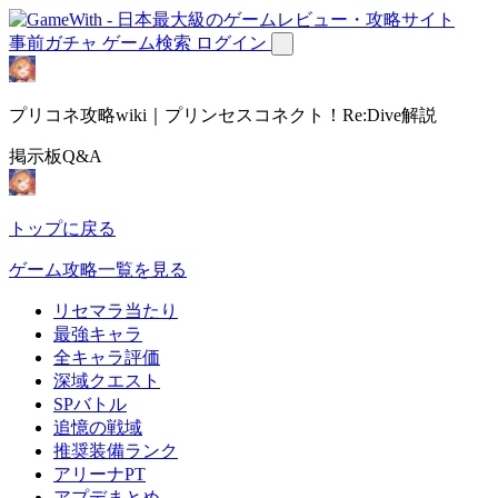
事前ガチャ
ゲーム検索
ログイン
プリコネ攻略wiki｜プリンセスコネクト！Re:Dive解説
掲示板Q&A
トップに戻る
ゲーム攻略一覧を見る
リセマラ当たり
最強キャラ
全キャラ評価
深域クエスト
SPバトル
追憶の戦域
推奨装備ランク
アリーナPT
アプデまとめ