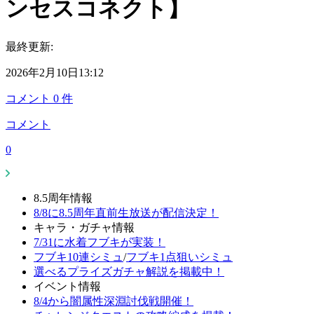
ンセスコネクト】
最終更新:
2026年2月10日13:12
コメント
0
件
コメント
0
8.5周年情報
8/8に8.5周年直前生放送が配信決定！
キャラ・ガチャ情報
7/31に水着フブキが実装！
フブキ10連シミュ
/
フブキ1点狙いシミュ
選べるプライズガチャ解説を掲載中！
イベント情報
8/4から闇属性深淵討伐戦開催！