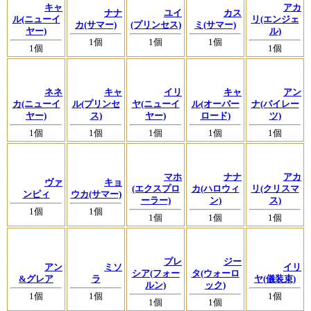
キャ
アカ
ナナ
ユイ
カス
ル(ニューイ
リ(エンジェ
カ(サマー)
(プリンセス)
ミ(サマー)
ヤー)
ル)
1個
1個
1個
1個
1個
ネネ
キャ
イリ
キャ
アン
カ(ニューイ
ル(プリンセ
ヤ(ニューイ
ル(オーバー
ナ(パイレー
ヤー)
ス)
ヤー)
ロード)
ツ)
1個
1個
1個
1個
1個
マホ
ナナ
アカ
ヴァ
キョ
(エクスプロ
カ(ハロウィ
リ(クリスマ
ンピィ
ウカ(サマー)
ーラー)
ン)
ス)
1個
1個
1個
1個
1個
プレ
ジー
アン
ミソ
イリ
シア(フォー
タ(ウォーロ
&グレア
ラ
ヤ(儀装束)
ルン)
ック)
1個
1個
1個
1個
1個