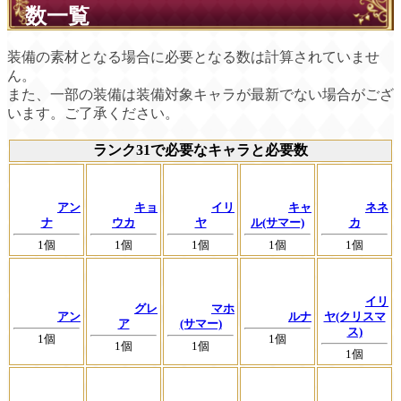
数一覧
装備の素材となる場合に必要となる数は計算されていませ
ん。
また、一部の装備は装備対象キャラが最新でない場合がござ
います。ご了承ください。
ランク31で必要なキャラと必要数
アン
キョ
イリ
キャ
ネネ
ナ
ウカ
ヤ
ル(サマー)
カ
1個
1個
1個
1個
1個
イリ
グレ
マホ
アン
ルナ
ヤ(クリスマ
ア
(サマー)
ス)
1個
1個
1個
1個
1個