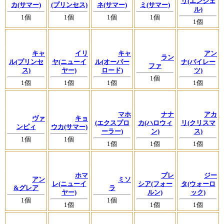
リ(エンジェ
カ(サマー)
(プリンセス)
ネ(サマー)
ミ(サマー)
ル)
1個
1個
1個
1個
1個
キャ
イリ
キャ
アン
ラン
ル(プリンセ
ヤ(ニューイ
ル(オーバー
ナ(パイレー
ファ
ス)
ヤー)
ロード)
ツ)
1個
1個
1個
1個
1個
マホ
ナナ
アカ
ヴァ
キョ
(エクスプロ
カ(ハロウィ
リ(クリスマ
ンピィ
ウカ(サマー)
ーラー)
ン)
ス)
1個
1個
1個
1個
1個
ホマ
プレ
ジー
アン
ミソ
レ(ニューイ
シア(フォー
タ(ウォーロ
&グレア
ラ
ヤー)
ルン)
ック)
1個
1個
1個
1個
1個