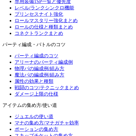
専用装備1SP一覧と優先度
レベル/ランクシンクロ機能
プリンセスナイト強化
ロールマスタリー強化まとめ
ロールの仕様と種類まとめ
コネクトランクまとめ
パーティ編成・バトルのコツ
パーティ編成のコツ
アリーナのパーティ編成例
物理パの編成例/組み方
魔法パの編成例/組み方
属性の効果と種類
戦闘のコツ/テクニックまとめ
ダメージ上限の仕様
アイテムの集め方/使い道
ジュエルの使い道
マナの集め方/マナガチャ効率
ポーションの集め方
スキップチケットの集め方