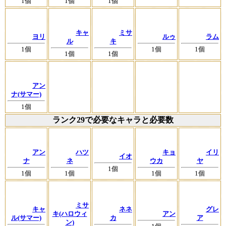
1個
1個
1個
キャ
ミサ
ヨリ
ルゥ
ラム
ル
キ
1個
1個
1個
1個
1個
アン
ナ(サマー)
1個
ランク29で必要なキャラと必要数
アン
ハツ
キョ
イリ
イオ
ナ
ネ
ウカ
ヤ
1個
1個
1個
1個
1個
ミサ
キャ
ネネ
グレ
キ(ハロウィ
アン
ル(サマー)
カ
ア
ン)