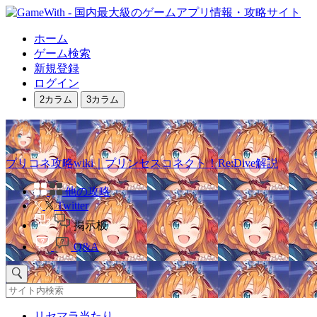
ホーム
ゲーム検索
新規登録
ログイン
2カラム
3カラム
プリコネ攻略wiki｜プリンセスコネクト！Re:Dive解説
他の攻略
Twitter
掲示板
Q&A
リセマラ当たり