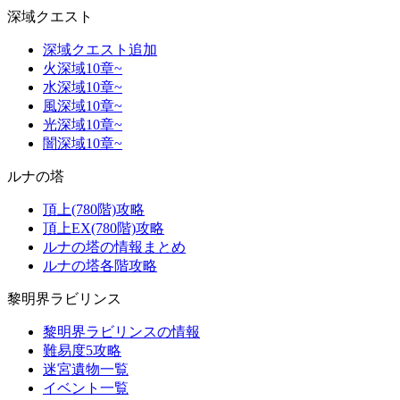
深域クエスト
深域クエスト追加
火深域10章~
水深域10章~
風深域10章~
光深域10章~
闇深域10章~
ルナの塔
頂上(780階)攻略
頂上EX(780階)攻略
ルナの塔の情報まとめ
ルナの塔各階攻略
黎明界ラビリンス
黎明界ラビリンスの情報
難易度5攻略
迷宮遺物一覧
イベント一覧