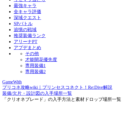
最強キャラ
全キャラ評価
深域クエスト
SPバトル
追憶の戦域
推奨装備ランク
アリーナPT
アプデまとめ
その他
才能開花優先度
専用装備1
専用装備2
GameWith
プリコネ攻略wiki｜プリンセスコネクト！Re:Dive解説
装備/欠片・設計図の入手場所一覧
「クリオネブレード」の入手方法と素材ドロップ場所一覧