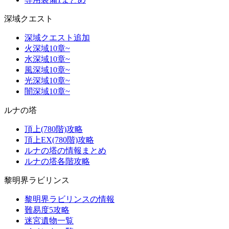
深域クエスト
深域クエスト追加
火深域10章~
水深域10章~
風深域10章~
光深域10章~
闇深域10章~
ルナの塔
頂上(780階)攻略
頂上EX(780階)攻略
ルナの塔の情報まとめ
ルナの塔各階攻略
黎明界ラビリンス
黎明界ラビリンスの情報
難易度5攻略
迷宮遺物一覧