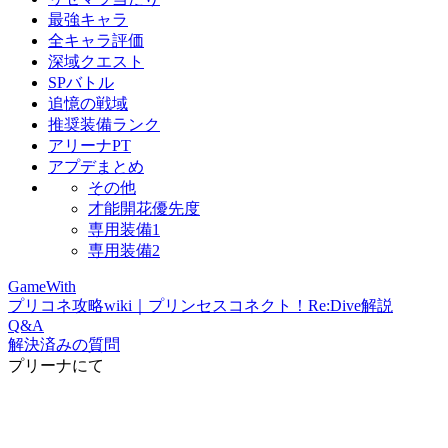
最強キャラ
全キャラ評価
深域クエスト
SPバトル
追憶の戦域
推奨装備ランク
アリーナPT
アプデまとめ
その他
才能開花優先度
専用装備1
専用装備2
GameWith
プリコネ攻略wiki｜プリンセスコネクト！Re:Dive解説
Q&A
解決済みの質問
プリーナにて