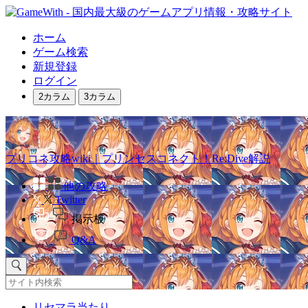
ホーム
ゲーム検索
新規登録
ログイン
2カラム
3カラム
プリコネ攻略wiki｜プリンセスコネクト！Re:Dive解説
他の攻略
Twitter
掲示板
Q&A
リセマラ当たり