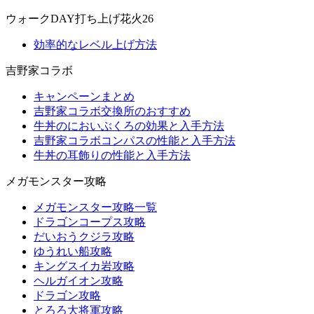
ウォークDAY打ち上げ花火26
効率的なレベル上げ方法
吉野家コラボ
キャンペーンまとめ
吉野家コラボ交換所のおすすめ
牛丼のにおいぶくろの効果と入手方法
吉野家コラボコンパスの性能と入手方法
牛丼の耳飾りの性能と入手方法
メガモンスター攻略
メガモンスター攻略一覧
ドラゴンコープス攻略
だいおうクジラ攻略
ゆうれい船攻略
キングスイカ岩攻略
ヘルガイオン攻略
ドラゴン攻略
とろろ大将軍攻略