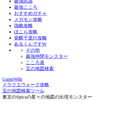
最強武器
最強こころ
おすすめガチャ
メガモン攻略
強敵攻略
ほこら攻略
覚醒千里行攻略
あるくんですW
その他
最強仲間モンスター
こころ道
宝の地図検索
GameWith
ドラクエウォーク攻略
宝の地図検索ツール
東京のSpicaの星々の地図の出現モンスター