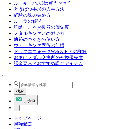
ルーキーパス3は買うべき？
とうばつ手形の入手方法
経験の珠の集め方
ルーラの解説
強敵こころ交換券の優先度
メタルキングとの戦い方
軌跡のつるぎの使い方
ウォーキング家族の仕様
ドラクエウォークWebストアの詳細
おまけメダル交換所の交換優先度
課金要素とおすすめ課金アイテム
検索
ご意見
トップページ
最強武器