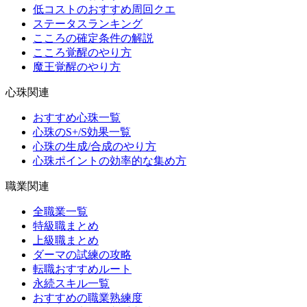
低コストのおすすめ周回クエ
ステータスランキング
こころの確定条件の解説
こころ覚醒のやり方
魔王覚醒のやり方
心珠関連
おすすめ心珠一覧
心珠のS+/S効果一覧
心珠の生成/合成のやり方
心珠ポイントの効率的な集め方
職業関連
全職業一覧
特級職まとめ
上級職まとめ
ダーマの試練の攻略
転職おすすめルート
永続スキル一覧
おすすめの職業熟練度