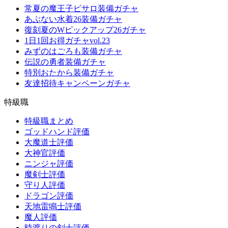
常夏の魔王子ピサロ装備ガチャ
あぶない水着26装備ガチャ
復刻夏のWピックアップ26ガチャ
1日1回お得ガチャvol.23
みずのはごろも装備ガチャ
伝説の勇者装備ガチャ
特別おたから装備ガチャ
友達招待キャンペーンガチャ
特級職
特級職まとめ
ゴッドハンド評価
大魔道士評価
大神官評価
ニンジャ評価
魔剣士評価
守り人評価
ドラゴン評価
天地雷鳴士評価
魔人評価
時渡りの剣士評価