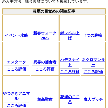
の入手方法、錬金素材についても掲載しています。
災厄の目覚めの関連記事
絆レベル上
新春ウォーク
イベント攻略
4つの腕輪
2025
げ
ハデスナイ
ネクロマンサ
エスターク
異界の捕食者
ト
ー
こころ評価
こころ評価
こころ評価
こころ評価
やつざきアニマ
花嫁のここ
ル
超高難度
魔人プッチ
ろ
こころ評価