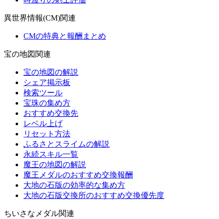
異世界情報(CM)関連
CMの特典と報酬まとめ
宝の地図関連
宝の地図の解説
シェア掲示板
検索ツール
宝珠の集め方
おすすめ交換先
レベル上げ
リセット方法
ふるさとスライムの解説
永続スキル一覧
魔王の地図の解説
魔王メダルのおすすめ交換報酬
大地の石版の効率的な集め方
大地の石版交換所のおすすめ交換優先度
ちいさなメダル関連