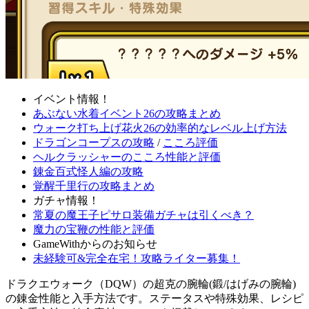
イベント情報！
あぶない水着イベント26の攻略まとめ
ウォーク打ち上げ花火26の効率的なレベル上げ方法
ドラゴンコープスの攻略
/
こころ評価
ヘルクラッシャーのこころ性能と評価
錬金百式怪人編の攻略
覚醒千里行の攻略まとめ
ガチャ情報！
常夏の魔王子ピサロ装備ガチャは引くべき？
魔力の宝鞭の性能と評価
GameWithからのお知らせ
未経験可&完全在宅！攻略ライター募集！
ドラクエウォーク（DQW）の超克の腕輪(鍛/はげみの腕輪)
の錬金性能と入手方法です。ステータスや特殊効果、レシピ