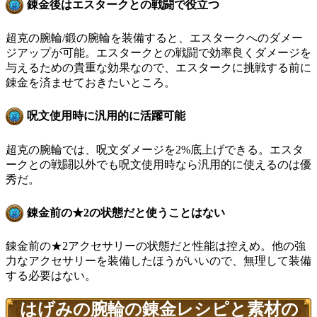
錬金後はエスタークとの戦闘で役立つ
超克の腕輪/鍛の腕輪を装備すると、エスタークへのダメー
ジアップが可能。エスタークとの戦闘で効率良くダメージを
与えるための貴重な効果なので、エスタークに挑戦する前に
錬金を済ませておきたいところ。
呪文使用時に汎用的に活躍可能
超克の腕輪では、呪文ダメージを2%底上げできる。エスタ
ークとの戦闘以外でも呪文使用時なら汎用的に使えるのは優
秀だ。
錬金前の★2の状態だと使うことはない
錬金前の★2アクセサリーの状態だと性能は控えめ。他の強
力なアクセサリーを装備したほうがいいので、無理して装備
する必要はない。
はげみの腕輪の錬金レシピと素材の