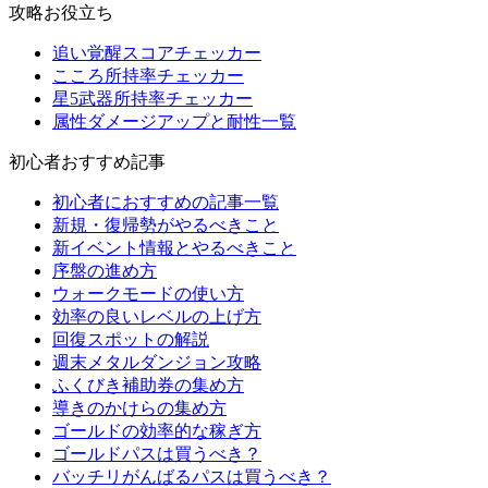
攻略お役立ち
追い覚醒スコアチェッカー
こころ所持率チェッカー
星5武器所持率チェッカー
属性ダメージアップと耐性一覧
初心者おすすめ記事
初心者におすすめの記事一覧
新規・復帰勢がやるべきこと
新イベント情報とやるべきこと
序盤の進め方
ウォークモードの使い方
効率の良いレベルの上げ方
回復スポットの解説
週末メタルダンジョン攻略
ふくびき補助券の集め方
導きのかけらの集め方
ゴールドの効率的な稼ぎ方
ゴールドパスは買うべき？
バッチリがんばるパスは買うべき？