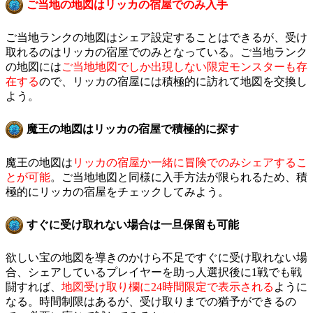
ご当地の地図はリッカの宿屋でのみ入手
ご当地ランクの地図はシェア設定することはできるが、受け
取れるのはリッカの宿屋でのみとなっている。ご当地ランク
の地図には
ご当地地図でしか出現しない限定モンスターも存
在する
ので、リッカの宿屋には積極的に訪れて地図を交換し
よう。
魔王の地図はリッカの宿屋で積極的に探す
魔王の地図は
リッカの宿屋か一緒に冒険でのみシェアするこ
とが可能
。ご当地地図と同様に入手方法が限られるため、積
極的にリッカの宿屋をチェックしてみよう。
すぐに受け取れない場合は一旦保留も可能
欲しい宝の地図を導きのかけら不足ですぐに受け取れない場
合、シェアしているプレイヤーを助っ人選択後に1戦でも戦
闘すれば、
地図受け取り欄に24時間限定で表示される
ように
なる。時間制限はあるが、受け取りまでの猶予ができるの