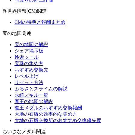
異世界情報(CM)関連
CMの特典と報酬まとめ
宝の地図関連
宝の地図の解説
シェア掲示板
検索ツール
宝珠の集め方
おすすめ交換先
レベル上げ
リセット方法
ふるさとスライムの解説
永続スキル一覧
魔王の地図の解説
魔王メダルのおすすめ交換報酬
大地の石版の効率的な集め方
大地の石版交換所のおすすめ交換優先度
ちいさなメダル関連