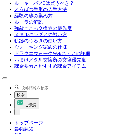
ルーキーパス3は買うべき？
とうばつ手形の入手方法
経験の珠の集め方
ルーラの解説
強敵こころ交換券の優先度
メタルキングとの戦い方
軌跡のつるぎの使い方
ウォーキング家族の仕様
ドラクエウォークWebストアの詳細
おまけメダル交換所の交換優先度
課金要素とおすすめ課金アイテム
検索
ご意見
トップページ
最強武器