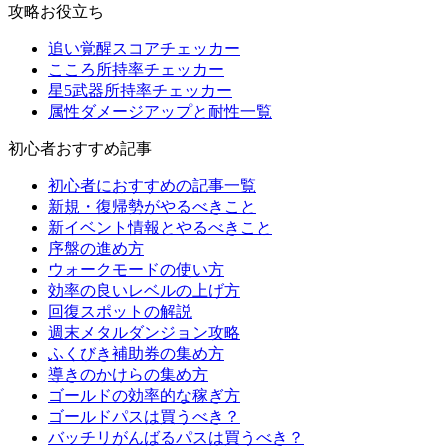
攻略お役立ち
追い覚醒スコアチェッカー
こころ所持率チェッカー
星5武器所持率チェッカー
属性ダメージアップと耐性一覧
初心者おすすめ記事
初心者におすすめの記事一覧
新規・復帰勢がやるべきこと
新イベント情報とやるべきこと
序盤の進め方
ウォークモードの使い方
効率の良いレベルの上げ方
回復スポットの解説
週末メタルダンジョン攻略
ふくびき補助券の集め方
導きのかけらの集め方
ゴールドの効率的な稼ぎ方
ゴールドパスは買うべき？
バッチリがんばるパスは買うべき？