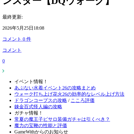
ンスター【DQウォーク】
最終更新:
2026年5月25日18:08
コメント
0
件
コメント
0
イベント情報！
あぶない水着イベント26の攻略まとめ
ウォーク打ち上げ花火26の効率的なレベル上げ方法
ドラゴンコープスの攻略
/
こころ評価
錬金百式怪人編の攻略
ガチャ情報！
常夏の魔王子ピサロ装備ガチャは引くべき？
魔力の宝鞭の性能と評価
GameWithからのお知らせ