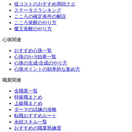
低コストのおすすめ周回クエ
ステータスランキング
こころの確定条件の解説
こころ覚醒のやり方
魔王覚醒のやり方
心珠関連
おすすめ心珠一覧
心珠のS+/S効果一覧
心珠の生成/合成のやり方
心珠ポイントの効率的な集め方
職業関連
全職業一覧
特級職まとめ
上級職まとめ
ダーマの試練の攻略
転職おすすめルート
永続スキル一覧
おすすめの職業熟練度