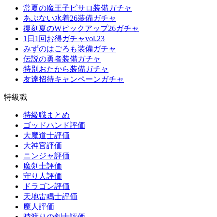
常夏の魔王子ピサロ装備ガチャ
あぶない水着26装備ガチャ
復刻夏のWピックアップ26ガチャ
1日1回お得ガチャvol.23
みずのはごろも装備ガチャ
伝説の勇者装備ガチャ
特別おたから装備ガチャ
友達招待キャンペーンガチャ
特級職
特級職まとめ
ゴッドハンド評価
大魔道士評価
大神官評価
ニンジャ評価
魔剣士評価
守り人評価
ドラゴン評価
天地雷鳴士評価
魔人評価
時渡りの剣士評価