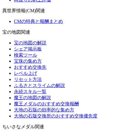
異世界情報(CM)関連
CMの特典と報酬まとめ
宝の地図関連
宝の地図の解説
シェア掲示板
検索ツール
宝珠の集め方
おすすめ交換先
レベル上げ
リセット方法
ふるさとスライムの解説
永続スキル一覧
魔王の地図の解説
魔王メダルのおすすめ交換報酬
大地の石版の効率的な集め方
大地の石版交換所のおすすめ交換優先度
ちいさなメダル関連