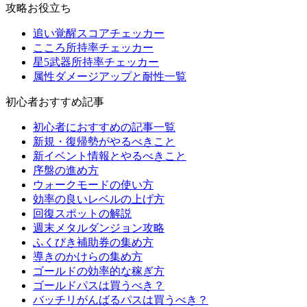
攻略お役立ち
追い覚醒スコアチェッカー
こころ所持率チェッカー
星5武器所持率チェッカー
属性ダメージアップと耐性一覧
初心者おすすめ記事
初心者におすすめの記事一覧
新規・復帰勢がやるべきこと
新イベント情報とやるべきこと
序盤の進め方
ウォークモードの使い方
効率の良いレベルの上げ方
回復スポットの解説
週末メタルダンジョン攻略
ふくびき補助券の集め方
導きのかけらの集め方
ゴールドの効率的な稼ぎ方
ゴールドパスは買うべき？
バッチリがんばるパスは買うべき？