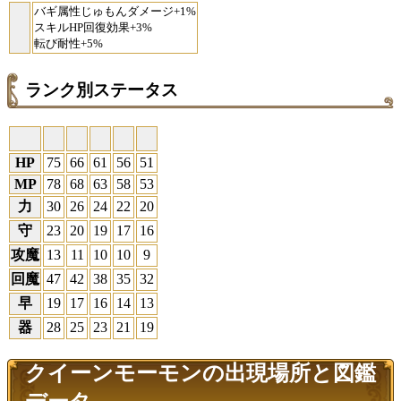
バギ属性じゅもんダメージ+1%
スキルHP回復効果+3%
転び耐性+5%
ランク別ステータス
HP
75
66
61
56
51
MP
78
68
63
58
53
力
30
26
24
22
20
守
23
20
19
17
16
攻魔
13
11
10
10
9
回魔
47
42
38
35
32
早
19
17
16
14
13
器
28
25
23
21
19
クイーンモーモンの出現場所と図鑑