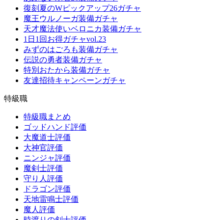
復刻夏のWピックアップ26ガチャ
魔王ウルノーガ装備ガチャ
天才魔法使いベロニカ装備ガチャ
1日1回お得ガチャvol.23
みずのはごろも装備ガチャ
伝説の勇者装備ガチャ
特別おたから装備ガチャ
友達招待キャンペーンガチャ
特級職
特級職まとめ
ゴッドハンド評価
大魔道士評価
大神官評価
ニンジャ評価
魔剣士評価
守り人評価
ドラゴン評価
天地雷鳴士評価
魔人評価
時渡りの剣士評価