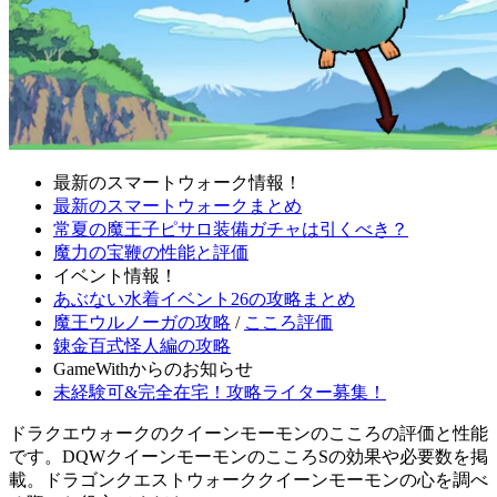
最新のスマートウォーク情報！
最新のスマートウォークまとめ
常夏の魔王子ピサロ装備ガチャは引くべき？
魔力の宝鞭の性能と評価
イベント情報！
あぶない水着イベント26の攻略まとめ
魔王ウルノーガの攻略
/
こころ評価
錬金百式怪人編の攻略
GameWithからのお知らせ
未経験可&完全在宅！攻略ライター募集！
ドラクエウォークのクイーンモーモンのこころの評価と性能
です。DQWクイーンモーモンのこころSの効果や必要数を掲
載。ドラゴンクエストウォーククイーンモーモンの心を調べ