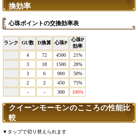
換効率
心珠ポイントの交換効率表
心珠P
ランク
GU数
D換算
心珠P
効率
4
72
4500
21%
3
18
1500
28%
3
6
900
50%
2
2
450
75%
-
-
300
100%
クイーンモーモンのこころの性能比
較
▼タップで切り替えられます