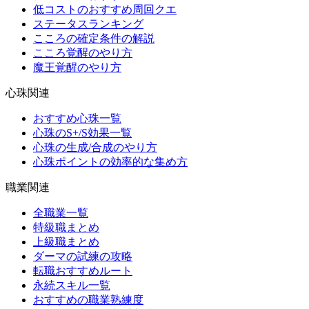
低コストのおすすめ周回クエ
ステータスランキング
こころの確定条件の解説
こころ覚醒のやり方
魔王覚醒のやり方
心珠関連
おすすめ心珠一覧
心珠のS+/S効果一覧
心珠の生成/合成のやり方
心珠ポイントの効率的な集め方
職業関連
全職業一覧
特級職まとめ
上級職まとめ
ダーマの試練の攻略
転職おすすめルート
永続スキル一覧
おすすめの職業熟練度