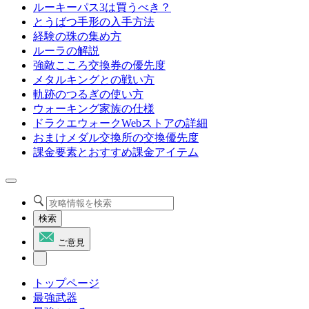
ルーキーパス3は買うべき？
とうばつ手形の入手方法
経験の珠の集め方
ルーラの解説
強敵こころ交換券の優先度
メタルキングとの戦い方
軌跡のつるぎの使い方
ウォーキング家族の仕様
ドラクエウォークWebストアの詳細
おまけメダル交換所の交換優先度
課金要素とおすすめ課金アイテム
検索
ご意見
トップページ
最強武器