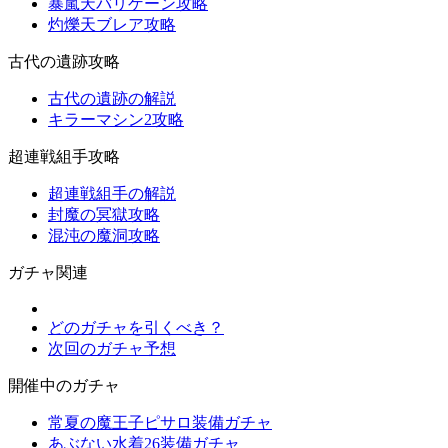
暴嵐天バリゲーン攻略
灼爍天ブレア攻略
古代の遺跡攻略
古代の遺跡の解説
キラーマシン2攻略
超連戦組手攻略
超連戦組手の解説
封魔の冥獄攻略
混沌の魔洞攻略
ガチャ関連
どのガチャを引くべき？
次回のガチャ予想
開催中のガチャ
常夏の魔王子ピサロ装備ガチャ
あぶない水着26装備ガチャ