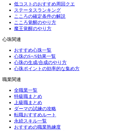
低コストのおすすめ周回クエ
ステータスランキング
こころの確定条件の解説
こころ覚醒のやり方
魔王覚醒のやり方
心珠関連
おすすめ心珠一覧
心珠のS+/S効果一覧
心珠の生成/合成のやり方
心珠ポイントの効率的な集め方
職業関連
全職業一覧
特級職まとめ
上級職まとめ
ダーマの試練の攻略
転職おすすめルート
永続スキル一覧
おすすめの職業熟練度