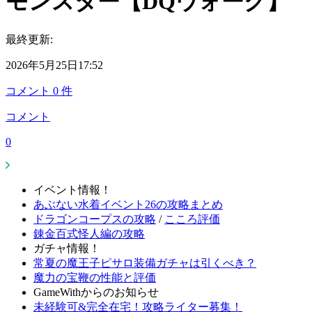
モンスター【DQウォーク】
最終更新:
2026年5月25日17:52
コメント
0
件
コメント
0
イベント情報！
あぶない水着イベント26の攻略まとめ
ドラゴンコープスの攻略
/
こころ評価
錬金百式怪人編の攻略
ガチャ情報！
常夏の魔王子ピサロ装備ガチャは引くべき？
魔力の宝鞭の性能と評価
GameWithからのお知らせ
未経験可&完全在宅！攻略ライター募集！