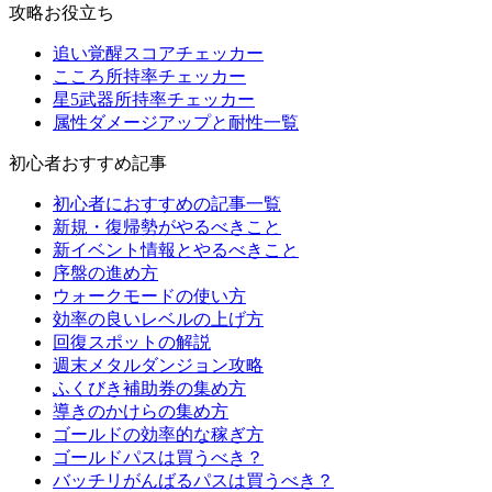
攻略お役立ち
追い覚醒スコアチェッカー
こころ所持率チェッカー
星5武器所持率チェッカー
属性ダメージアップと耐性一覧
初心者おすすめ記事
初心者におすすめの記事一覧
新規・復帰勢がやるべきこと
新イベント情報とやるべきこと
序盤の進め方
ウォークモードの使い方
効率の良いレベルの上げ方
回復スポットの解説
週末メタルダンジョン攻略
ふくびき補助券の集め方
導きのかけらの集め方
ゴールドの効率的な稼ぎ方
ゴールドパスは買うべき？
バッチリがんばるパスは買うべき？