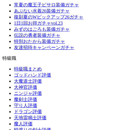
常夏の魔王子ピサロ装備ガチャ
あぶない水着26装備ガチャ
復刻夏のWピックアップ26ガチャ
1日1回お得ガチャvol.23
みずのはごろも装備ガチャ
伝説の勇者装備ガチャ
特別おたから装備ガチャ
友達招待キャンペーンガチャ
特級職
特級職まとめ
ゴッドハンド評価
大魔道士評価
大神官評価
ニンジャ評価
魔剣士評価
守り人評価
ドラゴン評価
天地雷鳴士評価
魔人評価
時渡りの剣士評価