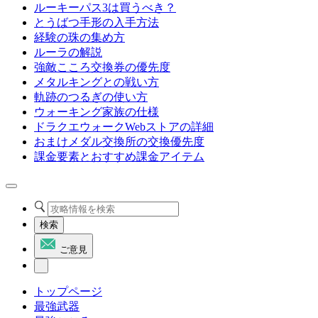
ルーキーパス3は買うべき？
とうばつ手形の入手方法
経験の珠の集め方
ルーラの解説
強敵こころ交換券の優先度
メタルキングとの戦い方
軌跡のつるぎの使い方
ウォーキング家族の仕様
ドラクエウォークWebストアの詳細
おまけメダル交換所の交換優先度
課金要素とおすすめ課金アイテム
検索
ご意見
トップページ
最強武器