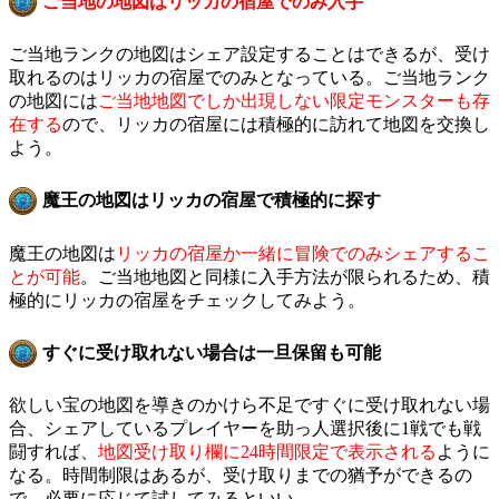
ご当地の地図はリッカの宿屋でのみ入手
ご当地ランクの地図はシェア設定することはできるが、受け
取れるのはリッカの宿屋でのみとなっている。ご当地ランク
の地図には
ご当地地図でしか出現しない限定モンスターも存
在する
ので、リッカの宿屋には積極的に訪れて地図を交換し
よう。
魔王の地図はリッカの宿屋で積極的に探す
魔王の地図は
リッカの宿屋か一緒に冒険でのみシェアするこ
とが可能
。ご当地地図と同様に入手方法が限られるため、積
極的にリッカの宿屋をチェックしてみよう。
すぐに受け取れない場合は一旦保留も可能
欲しい宝の地図を導きのかけら不足ですぐに受け取れない場
合、シェアしているプレイヤーを助っ人選択後に1戦でも戦
闘すれば、
地図受け取り欄に24時間限定で表示される
ように
なる。時間制限はあるが、受け取りまでの猶予ができるの
で、必要に応じて試してみるといい。