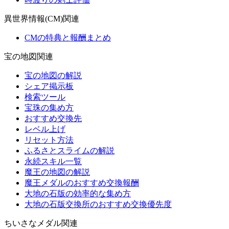
異世界情報(CM)関連
CMの特典と報酬まとめ
宝の地図関連
宝の地図の解説
シェア掲示板
検索ツール
宝珠の集め方
おすすめ交換先
レベル上げ
リセット方法
ふるさとスライムの解説
永続スキル一覧
魔王の地図の解説
魔王メダルのおすすめ交換報酬
大地の石版の効率的な集め方
大地の石版交換所のおすすめ交換優先度
ちいさなメダル関連