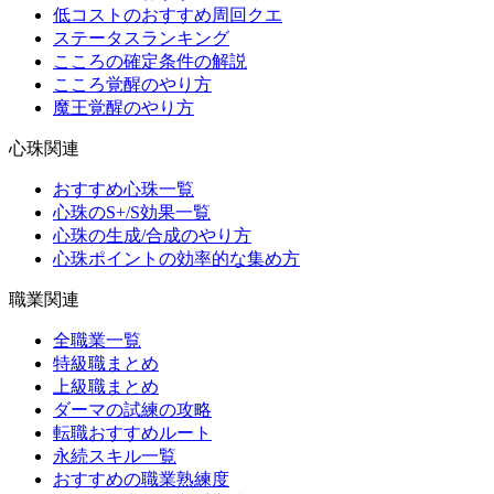
低コストのおすすめ周回クエ
ステータスランキング
こころの確定条件の解説
こころ覚醒のやり方
魔王覚醒のやり方
心珠関連
おすすめ心珠一覧
心珠のS+/S効果一覧
心珠の生成/合成のやり方
心珠ポイントの効率的な集め方
職業関連
全職業一覧
特級職まとめ
上級職まとめ
ダーマの試練の攻略
転職おすすめルート
永続スキル一覧
おすすめの職業熟練度