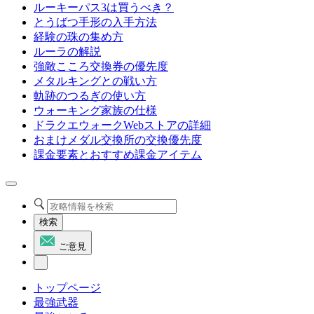
ルーキーパス3は買うべき？
とうばつ手形の入手方法
経験の珠の集め方
ルーラの解説
強敵こころ交換券の優先度
メタルキングとの戦い方
軌跡のつるぎの使い方
ウォーキング家族の仕様
ドラクエウォークWebストアの詳細
おまけメダル交換所の交換優先度
課金要素とおすすめ課金アイテム
検索
ご意見
トップページ
最強武器