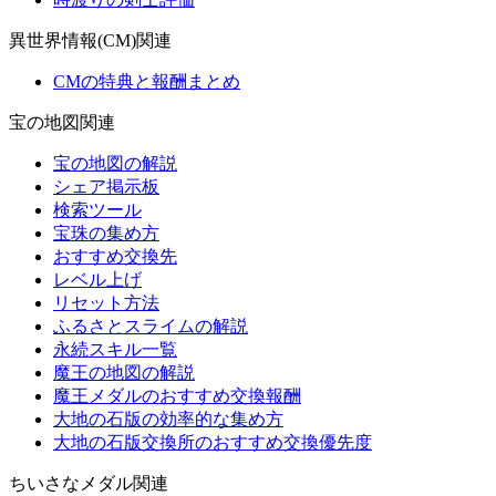
異世界情報(CM)関連
CMの特典と報酬まとめ
宝の地図関連
宝の地図の解説
シェア掲示板
検索ツール
宝珠の集め方
おすすめ交換先
レベル上げ
リセット方法
ふるさとスライムの解説
永続スキル一覧
魔王の地図の解説
魔王メダルのおすすめ交換報酬
大地の石版の効率的な集め方
大地の石版交換所のおすすめ交換優先度
ちいさなメダル関連