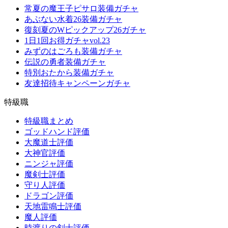
常夏の魔王子ピサロ装備ガチャ
あぶない水着26装備ガチャ
復刻夏のWピックアップ26ガチャ
1日1回お得ガチャvol.23
みずのはごろも装備ガチャ
伝説の勇者装備ガチャ
特別おたから装備ガチャ
友達招待キャンペーンガチャ
特級職
特級職まとめ
ゴッドハンド評価
大魔道士評価
大神官評価
ニンジャ評価
魔剣士評価
守り人評価
ドラゴン評価
天地雷鳴士評価
魔人評価
時渡りの剣士評価