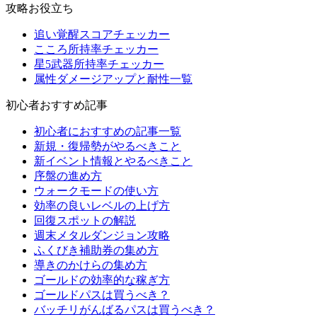
攻略お役立ち
追い覚醒スコアチェッカー
こころ所持率チェッカー
星5武器所持率チェッカー
属性ダメージアップと耐性一覧
初心者おすすめ記事
初心者におすすめの記事一覧
新規・復帰勢がやるべきこと
新イベント情報とやるべきこと
序盤の進め方
ウォークモードの使い方
効率の良いレベルの上げ方
回復スポットの解説
週末メタルダンジョン攻略
ふくびき補助券の集め方
導きのかけらの集め方
ゴールドの効率的な稼ぎ方
ゴールドパスは買うべき？
バッチリがんばるパスは買うべき？