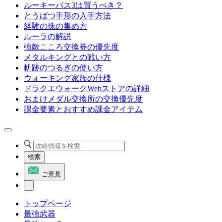
ルーキーパス3は買うべき？
とうばつ手形の入手方法
経験の珠の集め方
ルーラの解説
強敵こころ交換券の優先度
メタルキングとの戦い方
軌跡のつるぎの使い方
ウォーキング家族の仕様
ドラクエウォークWebストアの詳細
おまけメダル交換所の交換優先度
課金要素とおすすめ課金アイテム
検索
ご意見
トップページ
最強武器