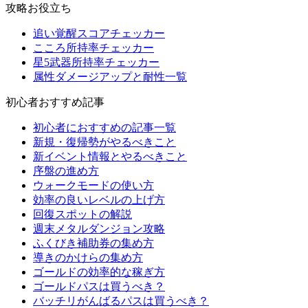
攻略お役立ち
追い覚醒スコアチェッカー
こころ所持率チェッカー
星5武器所持率チェッカー
属性ダメージアップと耐性一覧
初心者おすすめ記事
初心者におすすめの記事一覧
新規・復帰勢がやるべきこと
新イベント情報とやるべきこと
序盤の進め方
ウォークモードの使い方
効率の良いレベルの上げ方
回復スポットの解説
週末メタルダンジョン攻略
ふくびき補助券の集め方
導きのかけらの集め方
ゴールドの効率的な稼ぎ方
ゴールドパスは買うべき？
バッチリがんばるパスは買うべき？