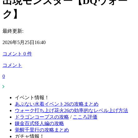
出現モンスター【DQウォー
ク】
最終更新:
2026年5月25日16:40
コメント
0
件
コメント
0
イベント情報！
あぶない水着イベント26の攻略まとめ
ウォーク打ち上げ花火26の効率的なレベル上げ方法
ドラゴンコープスの攻略
/
こころ評価
錬金百式怪人編の攻略
覚醒千里行の攻略まとめ
ガチャ情報！