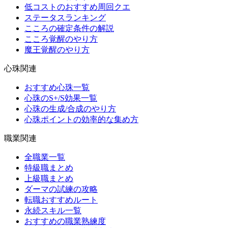
低コストのおすすめ周回クエ
ステータスランキング
こころの確定条件の解説
こころ覚醒のやり方
魔王覚醒のやり方
心珠関連
おすすめ心珠一覧
心珠のS+/S効果一覧
心珠の生成/合成のやり方
心珠ポイントの効率的な集め方
職業関連
全職業一覧
特級職まとめ
上級職まとめ
ダーマの試練の攻略
転職おすすめルート
永続スキル一覧
おすすめの職業熟練度