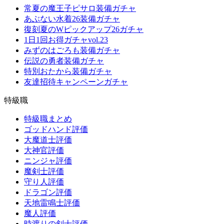
常夏の魔王子ピサロ装備ガチャ
あぶない水着26装備ガチャ
復刻夏のWピックアップ26ガチャ
1日1回お得ガチャvol.23
みずのはごろも装備ガチャ
伝説の勇者装備ガチャ
特別おたから装備ガチャ
友達招待キャンペーンガチャ
特級職
特級職まとめ
ゴッドハンド評価
大魔道士評価
大神官評価
ニンジャ評価
魔剣士評価
守り人評価
ドラゴン評価
天地雷鳴士評価
魔人評価
時渡りの剣士評価