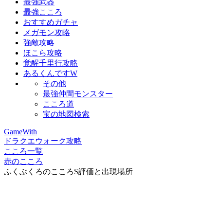
最強武器
最強こころ
おすすめガチャ
メガモン攻略
強敵攻略
ほこら攻略
覚醒千里行攻略
あるくんですW
その他
最強仲間モンスター
こころ道
宝の地図検索
GameWith
ドラクエウォーク攻略
こころ一覧
赤のこころ
ふくぶくろのこころS評価と出現場所