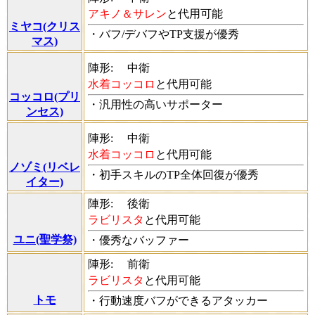
アキノ＆サレン
と代用可能
ミヤコ(クリス
・バフ/デバフやTP支援が優秀
マス)
陣形:
中衛
水着コッコロ
と代用可能
コッコロ(プリ
・汎用性の高いサポーター
ンセス)
陣形:
中衛
水着コッコロ
と代用可能
ノゾミ(リベレ
・初手スキルのTP全体回復が優秀
イター)
陣形:
後衛
ラビリスタ
と代用可能
ユニ(聖学祭)
・優秀なバッファー
陣形:
前衛
ラビリスタ
と代用可能
トモ
・行動速度バフができるアタッカー