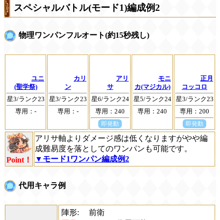
スペシャルバトル(モード1)編成例2
物理ワンパンフルオート(約15秒残し)
ユニ
カリ
アリ
モニ
正月
(聖学祭)
ン
サ
カ(マジカル)
コッコロ
星3/ランク23
星3/ランク23
星6/ランク24
星5/ランク24
星3/ランク23
専用：-
専用：-
専用：240
専用：240
専用：200
即発動
即発動
アリサ軸よりダメージ感は低くなりますがやや編
成難易度を落としてのワンパンも可能です。
▼モード1ワンパン編成例2
Point！
代用キャラ例
陣形:
前衛