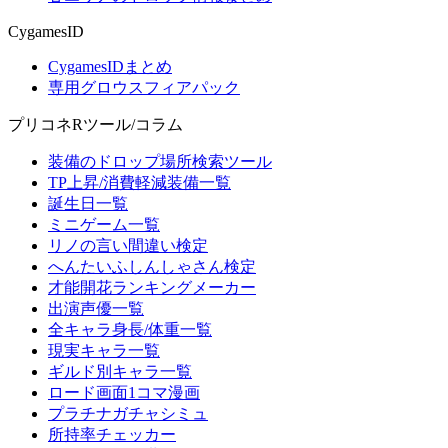
CygamesID
CygamesIDまとめ
専用グロウスフィアパック
プリコネRツール/コラム
装備のドロップ場所検索ツール
TP上昇/消費軽減装備一覧
誕生日一覧
ミニゲーム一覧
リノの言い間違い検定
へんたいふしんしゃさん検定
才能開花ランキングメーカー
出演声優一覧
全キャラ身長/体重一覧
現実キャラ一覧
ギルド別キャラ一覧
ロード画面1コマ漫画
プラチナガチャシミュ
所持率チェッカー