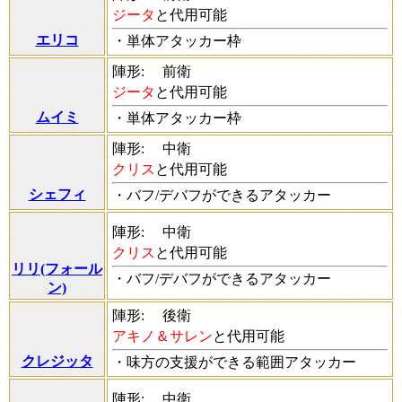
ジータ
と代用可能
エリコ
・単体アタッカー枠
陣形:
前衛
ジータ
と代用可能
ムイミ
・単体アタッカー枠
陣形:
中衛
クリス
と代用可能
シェフィ
・バフ/デバフができるアタッカー
陣形:
中衛
クリス
と代用可能
リリ(フォール
・バフ/デバフができるアタッカー
ン)
陣形:
後衛
アキノ＆サレン
と代用可能
クレジッタ
・味方の支援ができる範囲アタッカー
陣形:
中衛