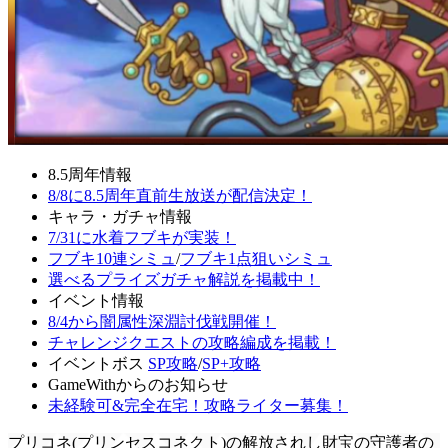
8.5周年情報
8/8に8.5周年直前生放送が配信決定！
キャラ・ガチャ情報
7/31に水着フブキが実装！
フブキ10連シミュ
/
フブキ1点狙いシミュ
選べるプライズガチャ解説を掲載中！
イベント情報
8/4から闇属性深淵討伐戦開催！
チャレンジクエストの攻略編成を掲載！
イベントボス
SP攻略
/
SP+攻略
GameWithからのお知らせ
未経験可&完全在宅！攻略ライター募集！
プリコネ(プリンセスコネクト)の解放されし財宝の守護者の