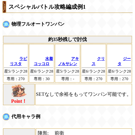
スペシャルバトル攻略編成例1
物理フルオートワンパン
約35秒残しで討伐
ラビ
水着
アキ
クリ
ジー
リスタ
コッコロ
ノ&サレン
ス
タ
星5/ランク28
星6/ランク28
星5/ランク28
星6/ランク28
星6/ランク28
専用：270
専用：30
専用：-
専用：270
専用：270
SETなしで余裕をもってワンパン可能です。
Point！
代用キャラ例
陣形:
前衛