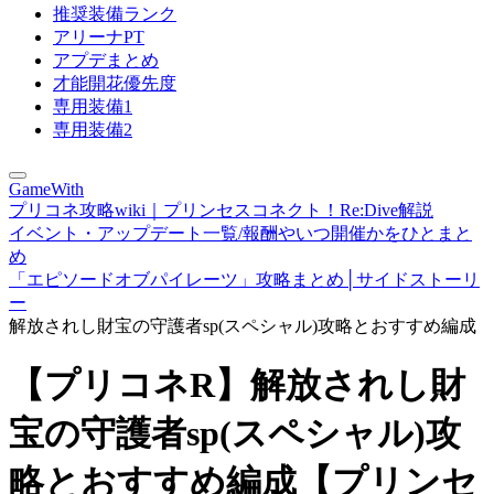
推奨装備ランク
アリーナPT
アプデまとめ
才能開花優先度
専用装備1
専用装備2
GameWith
プリコネ攻略wiki｜プリンセスコネクト！Re:Dive解説
イベント・アップデート一覧/報酬やいつ開催かをひとまと
め
「エピソードオブパイレーツ」攻略まとめ│サイドストーリ
ー
解放されし財宝の守護者sp(スペシャル)攻略とおすすめ編成
【プリコネR】解放されし財
宝の守護者sp(スペシャル)攻
略とおすすめ編成【プリンセ