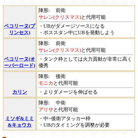
陣形:
前衛
サレン(クリスマス)
と代用可能
ペコリーヌ(プ
・UBがダメージソースになる
リンセス)
・ボススタン中にUBを発動しよう
陣形:
前衛
サレン(クリスマス)
と代用可能
ペコリーヌ(オ
・タンク枠としては火力貢献が非常に高く
ーバーロード)
優秀
陣形:
後衛
モニカ
と代用可能
カリン
・よりダメージを伸ばせる
陣形:
中衛
アリサ
と代用可能
ミソギ&ミミ
・中~後衛アタッカー枠
&キョウカ
・UBのタイミングを調整が必要