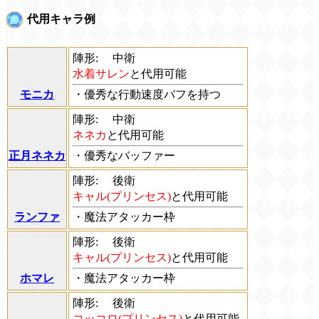
代用キャラ例
陣形:
中衛
水着サレン
と代用可能
モニカ
・優秀な行動速度バフを持つ
陣形:
中衛
ネネカ
と代用可能
正月ネネカ
・優秀なバッファー
陣形:
後衛
キャル(プリンセス)
と代用可能
ランファ
・魔法アタッカー枠
陣形:
後衛
キャル(プリンセス)
と代用可能
ホマレ
・魔法アタッカー枠
陣形:
後衛
コッコロ(プリンセス)
と代用可能