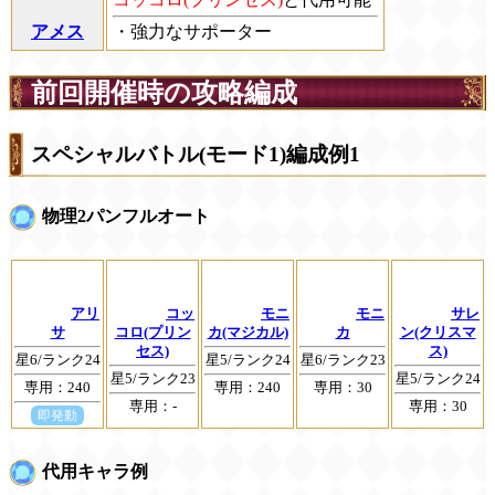
アメス
・強力なサポーター
前回開催時の攻略編成
スペシャルバトル(モード1)編成例1
物理2パンフルオート
アリ
コッ
モニ
モニ
サレ
サ
コロ(プリン
カ(マジカル)
カ
ン(クリスマ
セス)
ス)
星6/ランク24
星5/ランク24
星6/ランク23
星5/ランク23
星5/ランク24
専用：240
専用：240
専用：30
専用：-
専用：30
即発動
代用キャラ例