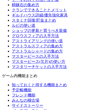
精錬石の集め方
クランでできることとメリット
ギルドハウス詳細/優先強化家具
スタミナ回復/貯金まとめ
ルピの使い道
ショップの更新と買うべき装備
グロウスフィアの入手方法
アストライアリングの使い道
アストラルスフィアの集め方
アストラルシャードの集め方
マスターピースの入手方法
マスターピース(欠片)の使い方
マスタリーチケットの入手方法
ゲーム内機能まとめ
知っておくと得する機能まとめ
予定帳機能
フレンド機能
みんなの稽古場
サイドストーリー