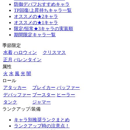
防御デバフおすすめキャラ
TP回復/上昇持ちキャラ一覧
オススメの★2キャラ
オススメの★1キャラ
限定/恒常★3キャラの実装順
期間限定キャラ一覧
季節限定
水着
ハロウィン
クリスマス
正月
バレンタイン
属性
火
水
風
光
闇
ロール
アタッカー
ブレイカー
バッファー
デバッファー
ブースター
ヒーラー
タンク
ジャマー
ランクアップ/装備
キャラ別推奨ランクまとめ
ランクアップ時の注意点！