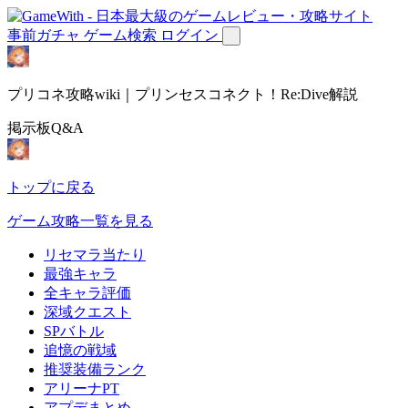
事前ガチャ
ゲーム検索
ログイン
プリコネ攻略wiki｜プリンセスコネクト！Re:Dive解説
掲示板Q&A
トップに戻る
ゲーム攻略一覧を見る
リセマラ当たり
最強キャラ
全キャラ評価
深域クエスト
SPバトル
追憶の戦域
推奨装備ランク
アリーナPT
アプデまとめ