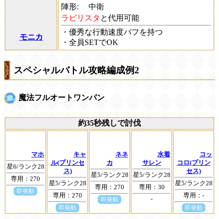
陣形:
中衛
ラビリスタ
と代用可能
・優秀な行動速度バフを持つ
モニカ
・全員SETでOK
スペシャルバトル攻略編成例2
魔法フルオートワンパン
約35秒残しで討伐
マホ
キャ
ネネ
水着
コッ
ル(プリンセ
カ
サレン
コロ(プリン
星6/ランク28
ス)
セス)
星5/ランク28
星5/ランク28
専用：270
星5/ランク28
星5/ランク28
専用：270
専用：30
即発動
専用：270
専用：-
-
即発動
即発動
即発動